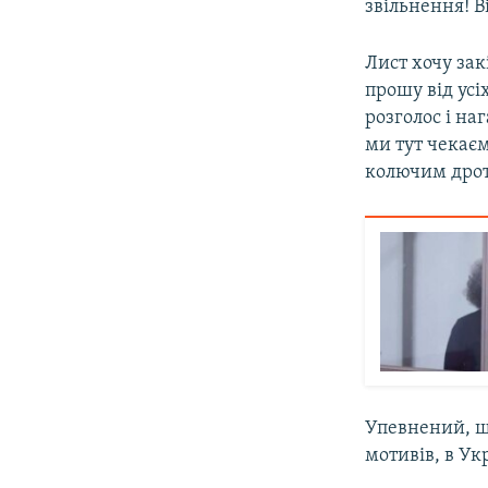
звільнення! В
Лист хочу за
прошу від усі
розголос і на
ми тут чекаєм
колючим дрото
Упевнений, щ
мотивів, в Укр