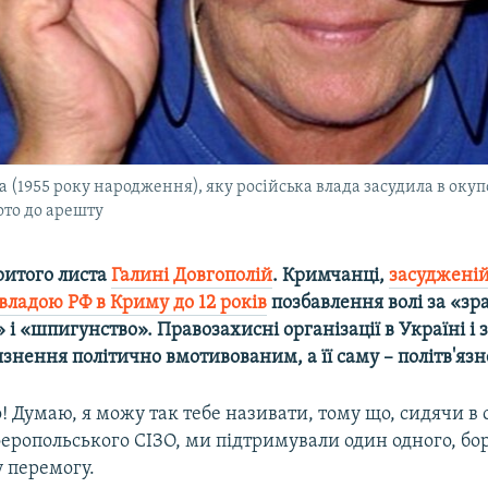
 (1955 року народження), яку російська влада засудила в окуп
ото до арешту
ритого листа
Галині Довгополій
. Кримчанці,
засуджені
владою РФ в Криму до 12 років
позбавлення волі за «зр
і «шпигунство». Правозахисні організації в Україні і
'язнення політично вмотивованим, а її саму – політв'яз
! Думаю, я можу так тебе називати, тому що, сидячи в 
еропольського СІЗО, ми підтримували один одного, бор
у перемогу.