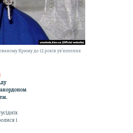
ованому Криму до 12 років ув’язнення
й
аду
 закордоном
нем.
сусідніх
олися і