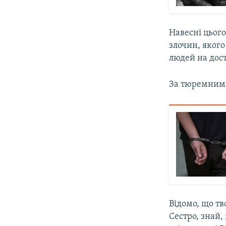
Навесні цього
злочин, якого
людей на дост
За тюремними
Відомо, що тво
Сестро, знай,