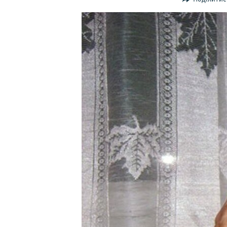
ВІДЕОУРОКИ «ELIFBE»
СВІДЧЕННЯ ОКУПАЦІЇ
УКРАЇНСЬКА ПРОБЛЕМА КРИМУ
ІНФОГРАФІКА