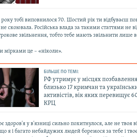
 року тобі виповнилося 70. Шостий рік ти відбуваєш п
 не скоювала. Російська влада за такими статтями не в
рокове звільнення, тобто тебе мають звільнити лише в 7
 мірками це – «ніколи».
БІЛЬШЕ ПО ТЕМІ:
РФ утримує у місцях позбавлення
близько 17 кримчан та українськ
активістів, вік яких перевищує 60
КРЦ
є здоров'я у в'язниці сильно похитнулося, але не твоя в
 що я і багато небайдужих людей боремося за тебе і тво