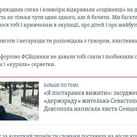
приходила спека і конвоїри відкривали «годівниці» на д
ть не тільки чути один одного, але й бачити. Ми багат
лося тобі і кримчанам в окупації, про дітей і про майбу
яготи і негаразди ти розповідала з гумором, властивим
фортово ФСБшники не давали тобі спати і позбавляли с
м і «курила» серветки.
БІЛЬШЕ ПО ТЕМІ:
«Я постараюся вижити»: засудже
«держзраду» жителька Севастоп
Довгопола написала листа Сенцов
к за короткий термін ти словами поставила на місце 