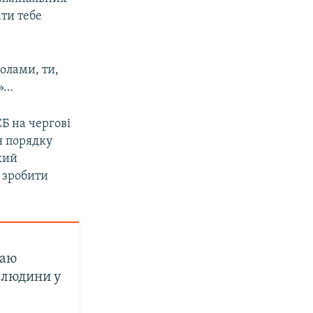
ати тебе
олами, ти,
и»…
Б на чергові
я порядку
який
г зробити
каю
 людини у