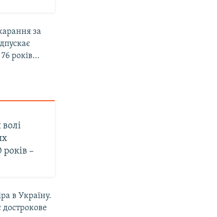
окарання за
ідпускає
6 років...
 волі
их
 років –
іра в Україну.
є дострокове