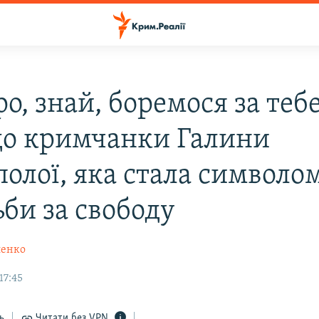
о, знай, боремося за теб
до кримчанки Галини
полої, яка стала символо
ьби за свободу
пенко
17:45
ь
Читати без VPN