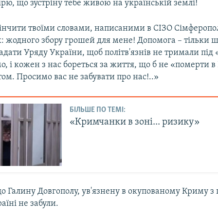
ірю, що зустріну тебе живою на українській землі!
кінчити твоїми словами, написаними в СІЗО Сімферопо
х: жодного збору грошей для мене! Допомога – тільки
гадати Уряду України, щоб політв'язнів не тримали під
о, і кожен з нас бореться за життя, що б не «померти в 
м. Просимо вас не забувати про нас!..»
БІЛЬШЕ ПО ТЕМІ:
«Кримчанки в зоні... ризику»
о Галину Довгополу, ув'язнену в окупованому Криму з
аїні не забули.