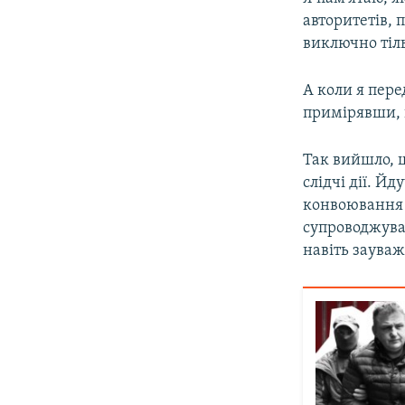
авторитетів, 
виключно тіль
А коли я пере
примірявши, 
Так вийшло, щ
слідчі дії. Й
конвоювання у
супроводжував
навіть заува