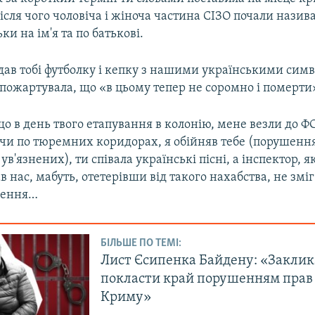
після чого чоловіча і жіноча частина СІЗО почали назив
ки на ім'я та по батькові.
дав тобі футболку і кепку з нашими українськими симв
пожартувала, що «в цьому тепер не соромно і померт
о в день твого етапування в колонію, мене везли до ФС
дучи по тюремних коридорах, я обійняв тебе (порушенн
в'язнених), ти співала українські пісні, а інспектор, 
 нас, мабуть, отетерівши від такого нахабства, не змі
ження…
БІЛЬШЕ ПО ТЕМІ:
Лист Єсипенка Байдену: «Закли
покласти край порушенням прав
Криму»