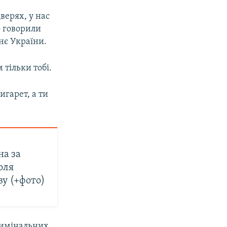
верях, у нас
о говорили
тнє України.
 тільки тобі.
игарет, а ти
на за
оля
у (+фото)
кримінальних