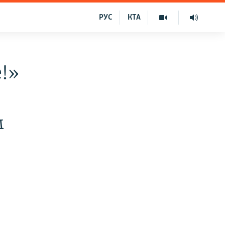
РУС
КТА
е!»
м