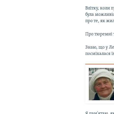
Влітку, коли 
була можливіс
про те, як жи
Про тюремні т
Знаю, що у Ле
посміхалася ї
Я пам'ятаю, я