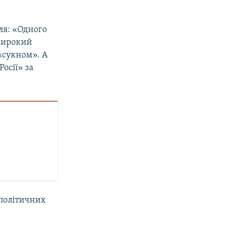
ля: «Одного
 широкий
 «сукном». А
Росії» за
 політичних