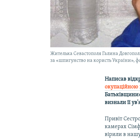
Жителька Севастополя Галина Довгопола
за «шпигунство на користь України», ф
Написав відк
окупаційною 
Батьківщини» 
визнали її ув
Привіт Сестро
камерах Сімф
вірили в наш