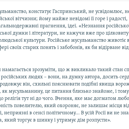
ульманство, констатує Гаспринський, не усвідомлює, н
ійської вітчизни; йому майже невідомі її горе і радості
агальнодержавні прагнення, ідеї. «Незнання російсько
йської думки і літератури, не кажучи вже про цілковиту
людської культури. Російське мусульманство животіє в 
ері своїх старих понять і забобонів, як би відірване ві
 намагається зрозуміти, що ж викликало такий стан сп
російських людях – вони, на думку автора, досить серд
 продовжує він, схильні пояснювати подібні явища вор
, як мусульманину, це питання близько знайоме, і тому
 релігія тут ні до чого. Вчення, яке має догматом любо
вірність повелителю, який охороняє, не залишає місця в
, неприязні в сенсі політичному... В усій Росії ви не зн
 який торгує в шинку і утримує дім розпусти».