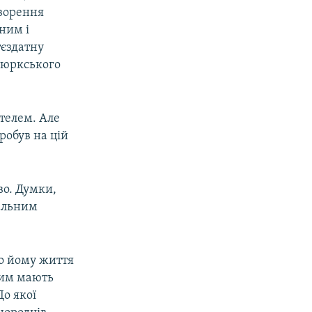
творення
ним і
тєздатну
 тюркського
телем. Але
робув на цій
во. Думки,
уальним
го йому життя
Чим мають
До якої