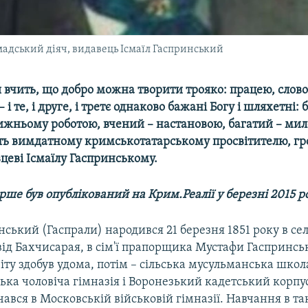
адський діяч, видавець Ісмаїл Гаспринський
 вчить, що добро можна творити трояко: працею, слово
і те, і друге, і третє однаково бажані Богу і шляхетні:
ижньому роботою, вчений – настановою, багатий – мил
ть вимдатному кримськотатарському просвітителю, г
вцеві Ісмаїлу Гаспринському.
рше був опублікований на Крим.Реалії у березні 2015 р
нський (Гаспрали) народився 21 березня 1851 року в се
ід Бахчисарая, в сім'ї прапорщика Мустафи Гаспринсь
іту здобув удома, потім – сільська мусульманська шко
ка чоловіча гімназія і Воронезький кадетський корпус
чався в Московській військовій гімназії. Навчання в т