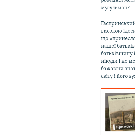
розумної мети
мусульман?
Гаспринський
високою ідеє
що «принесло 
нашої батьків
батьківщину і
нікуди і не м
бажаючи знати
світу і його 