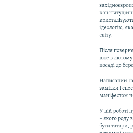
західноєвропе
конституційн
кристалізують
ідеологію, як
світу.
Після поверн
вже в лютому 
посаді до бер
Написаний Га
замітки і сп
маніфестом не
У цій роботі
– якого роду
бути татари, 