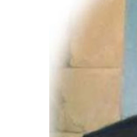
ВІДЕОУРОКИ «ELIFBE»
СВІДЧЕННЯ ОКУПАЦІЇ
УКРАЇНСЬКА ПРОБЛЕМА КРИМУ
ІНФОГРАФІКА