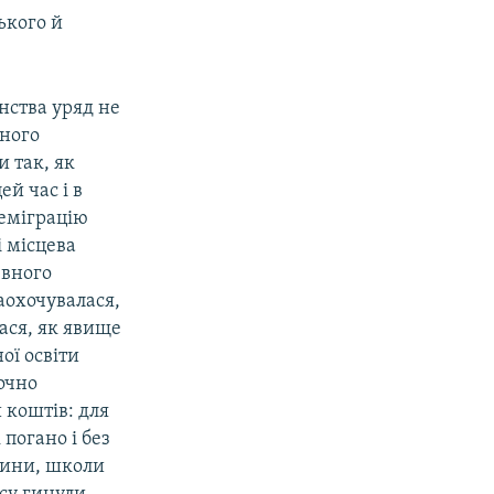
ького й
нства уряд не
ного
и так, як
й час і в
 еміграцію
і місцева
евного
заохочувалася,
ася, як явище
ої освіти
очно
 коштів: для
погано і без
лини, школи