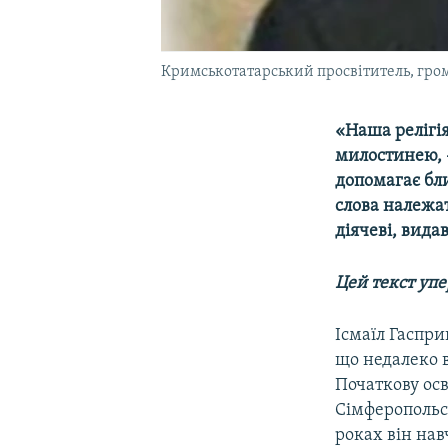
Кримськотатарський просвітитель, гром
«Наша релігія
милостинею, – 
допомагає бл
слова належа
діячеві, вида
Цей текст упе
Ісмаїл Гаспри
що недалеко в
Початкову осв
Сімферопольсь
роках він нав