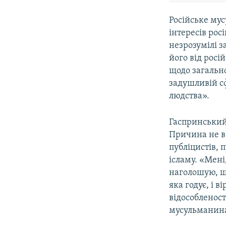
Російське мус
інтересів рос
незрозумілі з
його від росі
щодо загально
задушливій сф
людства».
Гаспринський
Причина не в 
публіцистів,
ісламу. «Мені
наголошую, що
яка годує, і 
відособленості
мусульманина,