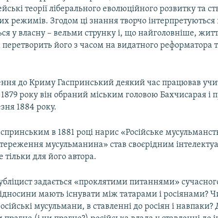
йські теорії ліберального еволюційного розвитку та с
их режимів. Згодом ці знання творчо інтерпретуються 
ся у власну – вельми струнку і, що найголовніше, жит
а перетворить його з часом на видатного реформатора
ення до Криму Гаспринський деякий час працював учи
1879 року він обраний міським головою Бахчисарая і п
езня 1884 року.
спринським в 1881 році нарис «Російське мусульманст
остереження мусульманина» став своєрідним інтелект
 тільки для його автора.
 публіцист задається «проклятими питаннями» сучасно
 відносини мають існувати між татарами і росіянами? 
російські мусульмани, в ставленні до росіян і навпаки? 