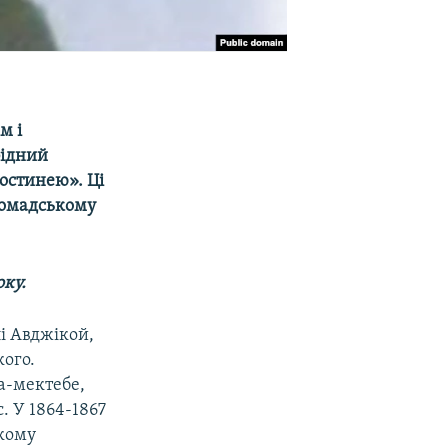
м і
 бідний
остинею». Ці
ромадському
оку.
лі Авджікой,
кого.
ла-мектебе,
. У 1864-1867
акому