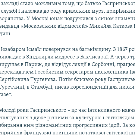
закладі стало можливим тому, що батько Гаспринськог
 службі і належав до роду кримських мурз, прирівнян
дворянства. У Москві юнак подружився з сином знамен
, видавця «Московських відомостей» Михайла Каткова і
дині.
Незабаром Ісмаїл повернувся на батьківщину. З 1867 ро
викладає в Зінджирли медресе в Бахчисараї. А через т
вирушає в Париж, де відвідує лекції в Сорбонні, працю
перекладачем і особистим секретарем письменника Ів
Сергійовича Тургенєва. Потім близько року Гаспринсь
Туреччині, в Стамбулі, писав кореспонденції для низки
газет.
Молоді роки Гаспринського – це час інтенсивного навч
спілкування з дуже різними за культурою і світоглядо
вбирання ним різноманітних прогресивних ідей. За к
сприйняв французькі принципи початкової світської ш