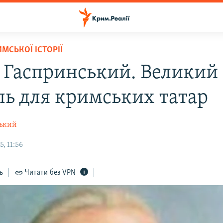
МСЬКОЇ ІСТОРІЇ
л Гаспринський. Великий
ль для кримських татар
ський
, 11:56
ь
Читати без VPN