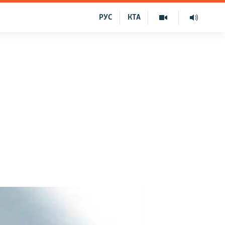
РУС
КТА