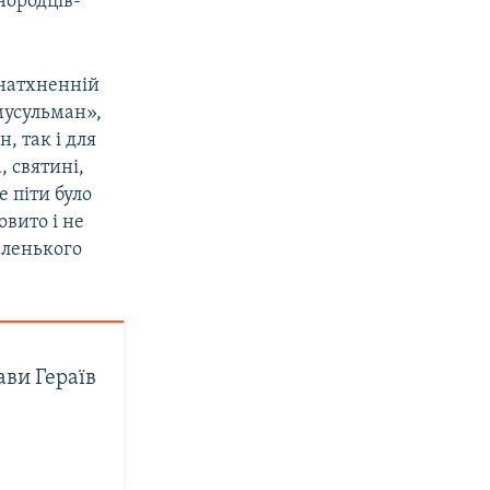
нородців-
«натхненній
мусульман»,
, так і для
 святині,
е піти було
овито і не
аленького
ви Гераїв