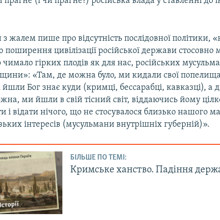
 прагне (і чи прагне?) російська влада у ставленні до і
 з жалем пише про відсутність послідовної політики, 
ю поширення цивілізації російської держави стосовно 
чимало гірких плодів як для нас, російських мусульман
щини»: «Там, де можна було, ми кидали свої попелища,
 йшли Бог знає куди (кримці, бессарабці, кавказці), а д
ожна, ми йшли в свій тісний світ, віддаючись йому цілк
 і відати нічого, що не стосувалося близько нашого м
вузьких інтересів (мусульмани внутрішніх губерній)».
БІЛЬШЕ ПО ТЕМІ:
Кримське ханство. Падіння держа