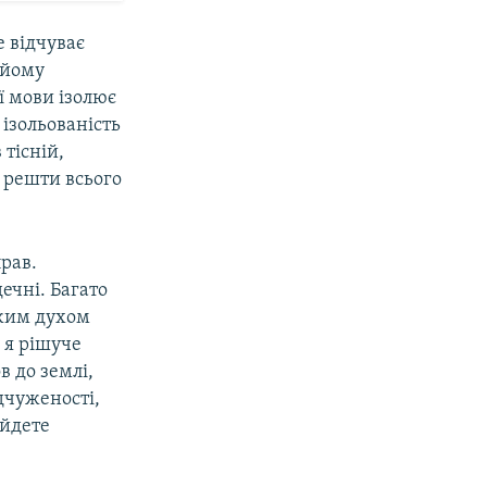
е відчуває
, йому
ї мови ізолює
 ізольованість
тісній,
д решти всього
рав.
ечні. Багато
ожим духом
 я рішуче
в до землі,
ідчуженості,
айдете