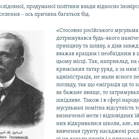
ослідовної, продуманої політики влади відносно іновірс
селення – ось причина багатьох бід.
«Стосовно російського мусульма
дотримувався будь-якого наміче
принципу та шляху, а діяв завжд
вважав кращим і необхідним в це
цьому місці. Так, наприклад, на
кримських татар уряд, а за ним 
адміністрація, не мали ясного п
погляду, так що еміграція ця то 
як бажане явище, то затримувал
шкідливе. Також і в сфері народн
мусульман помітна відсутність т
визначеної мети і відповідних їй
них відкривалися школи, але, як 
вивчення ґрунту насаджені рос