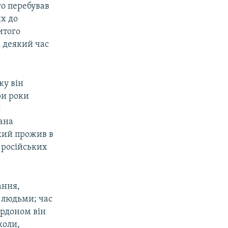
о перебував
их до
итого
 деякий час
ку він
ри роки
є
ана
кий прожив в
 російських
ання,
м людьми; час
ордоном він
коли,