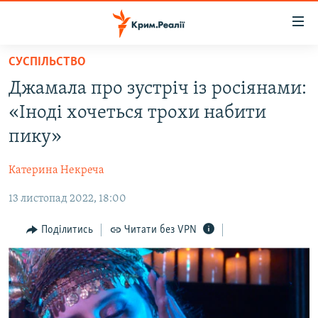
Доступність
посилання
Перейти
СУСПІЛЬСТВО
до
НОВИНИ
Джамала про зустріч із росіянами:
основного
ВОДА.КРИМ
матеріалу
«Іноді хочеться трохи набити
ВІДЕО ТА ФОТО
Перейти
пику»
до
ПОЛІТИКА
основної
Катерина Некреча
БЛОГИ
навігації
Перейти
13 листопад 2022, 18:00
ПОГЛЯД
до
ІНТЕРВ'Ю
Поділитись
Читати без VPN
пошуку
ВСЕ ЗА ДЕНЬ
СПЕЦПРОЕКТИ
ЯК ОБІЙТИ БЛОКУВАННЯ
ДЕПОРТАЦІЯ