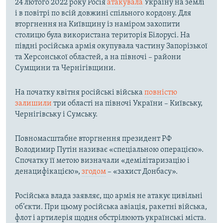
24 лютого 2022 року Росія
атакувала
Україну на землі
і в повітрі по всій довжині спільного кордону. Для
вторгнення на Київщину із наміром захопити
столицю була використана територія Білорусі. На
півдні російська армія окупувала частину Запорізької
та Херсонської областей, а на півночі – райони
Сумщини та Чернігівщини.
На початку квітня російські війська
повністю
залишили
три області на півночі України – Київську,
Чернігівську і Сумську.
Повномасштабне вторгнення президент РФ
Володимир Путін називає «спеціальною операцією».
Спочатку її метою визначали «демілітаризацію і
денацифікацією»,
згодом
– «захист Донбасу».
Російська влада заявляє, що армія не атакує цивільні
об’єкти. При цьому російська авіація, ракетні війська,
флот і артилерія щодня обстрілюють українські міста.