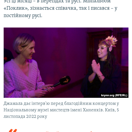
Усі ці місяці – в переїздах та русі. Мініальбом
«Поклик», зізнається співачка, так і писався – у
постійному русі.
Джамала дає інтерв'ю перед благодійним концертом у
Національному музеї мистецтв імені Ханенків. Київ, 5
листопада 2022 року