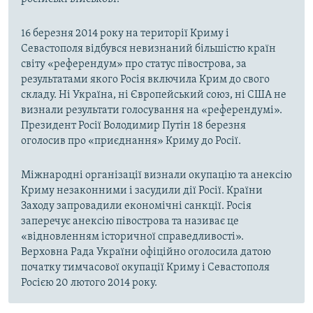
16 березня 2014 року на території Криму і
Севастополя відбувся невизнаний більшістю країн
світу «референдум» про статус півострова, за
результатами якого Росія включила Крим до свого
складу. Ні Україна, ні Європейський союз, ні США не
визнали результати голосування на «референдумі».
Президент Росії Володимир Путін 18 березня
оголосив про «приєднання» Криму до Росії.
Міжнародні організації визнали окупацію та анексію
Криму незаконними і засудили дії Росії. Країни
Заходу запровадили економічні санкції. Росія
заперечує анексію півострова та називає це
«відновленням історичної справедливості».
Верховна Рада України офіційно оголосила датою
початку тимчасової окупації Криму і Севастополя
Росією 20 лютого 2014 року.