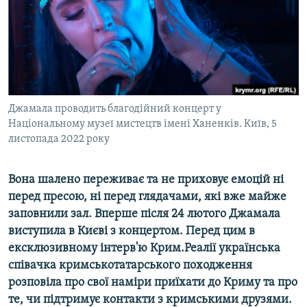
ВІДЕОУРОКИ «ELIFBE»
Русский
СВІДЧЕННЯ ОКУПАЦІЇ
Qırımtatar
УКРАЇНСЬКА ПРОБЛЕМА КРИМУ
ДОЛУЧАЙСЯ!
ІНФОГРАФІКА
Джамала проводить благодійний концерт у
Національному музеї мистецтв імені Ханенків. Київ, 5
листопада 2022 року
Усі сайти RFE/RL
Вона шалено переживає та не приховує емоцій ні
перед пресою, ні перед глядачами, які вже майже
заповнили зал. Вперше після 24 лютого Джамала
виступила в Києві з концертом. Перед цим в
ексклюзивному інтерв'ю Крим.Реалії українська
співачка кримськотатарського походження
розповіла про свої наміри приїхати до Криму та про
те, чи підтримує контакти з кримськими друзями.