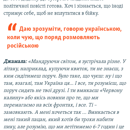
політичної повісті готова. Хоч і зізнається, що іноді
стримує себе, щоб не вплутатися в бійку.
Даю зрозуміти, говорю українською,
коли чую, що поряд розмовляють
російською
Джамала:
«Мандруючи світом, я зустрічала різне. У
літаку, наприклад, купуючи квиток, ти не знаєш, з
ким сидітимеш поруч. Було таке, що чуєш: ну і що
там, взагалі, там Україна ця… І все, ти розумієш, що
поруч сидять не твої друзі. І ти вмикаєш «Червону
калину» або якісь новини про те, що ми
перемагаємо на всіх фронтах, і все. Ті –
замовкають. А мені хочеться так ... Вмикається в
мені такий пацан, який хотів би трохи набити
пику, але розумію, що ми летітимемо 6-7 годин і це