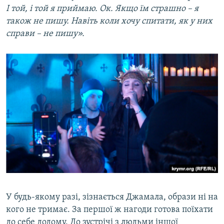
І той, і той я приймаю. Ок. Якщо їм страшно – я
також не пишу. Навіть коли хочу спитати, як у них
справи – не пишу».
У будь-якому разі, зізнається Джамала, образи ні на
кого не тримає. За першої ж нагоди готова поїхати
до себе додому. До зустрічі з людьми іншої