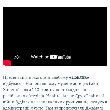
Презентація нового мініальбому
«Поклик»
відбулася в Національному музеї мистецтв імені
Ханенків, який 10 жовтня постраждав від
російських обстрілів. Навіть під час Другої світової
війни будівля не зазнала таких руйнувань, кажуть в
адміністрації музею. Там запропонували Джамалі