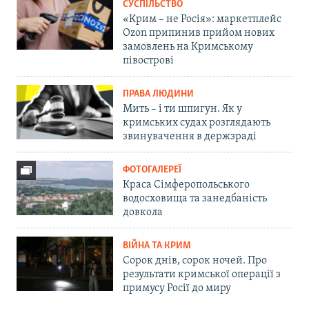
СУСПІЛЬСТВО
«Крим – не Росія»: маркетплейс
Ozon припинив прийом нових
замовлень на Кримському
півострові
ПРАВА ЛЮДИНИ
Мить – і ти шпигун. Як у
кримських судах розглядають
звинувачення в держзраді
ФОТОГАЛЕРЕЇ
Краса Сімферопольського
водосховища та занедбаність
довкола
ВІЙНА ТА КРИМ
Сорок днів, сорок ночей. Про
результати кримської операції з
примусу Росії до миру