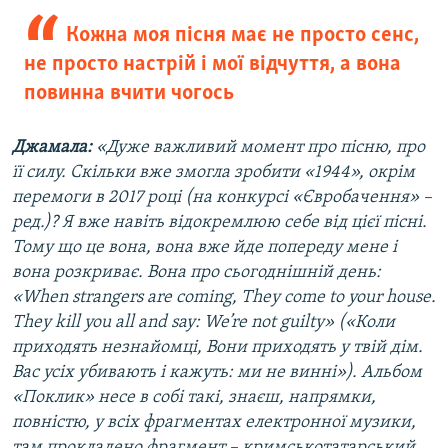
Кожна моя пісня має не просто сенс,
не просто настрій і мої відчуття, а вона
повинна вчити чогось
Джамала:
«Дуже важливий момент про пісню, про
її силу. Скільки вже змогла зробити «1944», окрім
перемоги в 2017 році (на конкурсі «Євробачення» –
ред.)? Я вже навіть відокремлюю себе від цієї пісні.
Тому що це вона, вона вже йде попереду мене і
вона розкриває. Вона про сьогоднішній день:
«When strangers are coming, They come to your house.
They kill you all and say: We’re not guilty» («Коли
приходять незнайомці, Вони приходять у твій дім.
Вас усіх убивають і кажуть: ми не винні»). Альбом
«Поклик» несе в собі такі, знаєш, напрямки,
повністю, у всіх фрагментах електронної музики,
там прокладено фрагмент – кримськотатарський