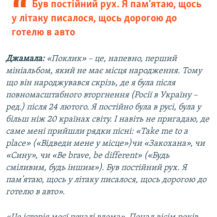
Був постійний рух. Я пам'ятаю, щось
у літаку писалося, щось дорогою до
готелю в авто
Джамала:
«Поклик» – це, напевно, перший
мініальбом, який не має місця народження. Тому
що він народжувався скрізь, де я була після
повномасштабного вторгнення (Росії в Україну –
ред.) після 24 лютого. Я постійно була в русі, була у
більш ніж 20 країнах світу. І навіть не пригадаю, де
саме мені прийшли рядки пісні: «Take me to a
place» («Відведи мене у місце»)чи «Закохана», чи
«Сину», чи «Be brave, be different» («Будь
сміливим, будь іншим»). Був постійний рух. Я
пам'ятаю, щось у літаку писалося, щось дорогою до
готелю в авто».