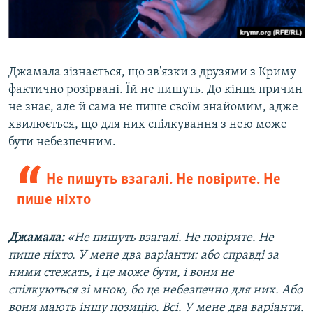
Джамала зізнається, що зв'язки з друзями з Криму
фактично розірвані. Їй не пишуть. До кінця причин
не знає, але й сама не пише своїм знайомим, адже
хвилюється, що для них спілкування з нею може
бути небезпечним.
Не пишуть взагалі. Не повірите. Не
пише ніхто
Джамала:
«Не пишуть взагалі. Не повірите. Не
пише ніхто. У мене два варіанти: або справді за
ними стежать, і це може бути, і вони не
спілкуються зі мною, бо це небезпечно для них. Або
вони мають іншу позицію. Всі. У мене два варіанти.