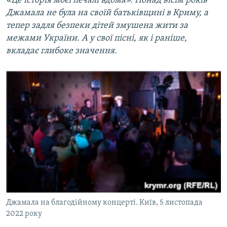
«Це історія моєї печалі вдома». Понад вісім років
Джамала не була на своїй батьківщині в Криму, а
тепер задля безпеки дітей змушена жити за
межами України. А у свої пісні, як і раніше,
вкладає глибоке значення.
Джамала на благодійному концерті. Київ, 5 листопада
2022 року