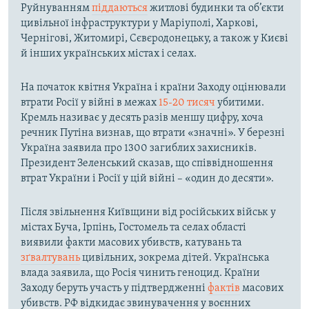
Руйнуванням
піддаються
житлові будинки та об’єкти
цивільної інфраструктури у Маріуполі, Харкові,
Чернігові, Житомирі, Сєвєродонецьку, а також у Києві
й інших українських містах і селах.
На початок квітня Україна і країни Заходу оцінювали
втрати Росії у війні в межах
15-20 тисяч
убитими.
Кремль називає у десять разів меншу цифру, хоча
речник Путіна визнав, що втрати «значні». У березні
Україна заявила про 1300 загиблих захисників.
Президент Зеленський сказав, що співвідношення
втрат України і Росії у цій війні – «один до десяти».
Після звільнення Київщини від російських військ у
містах Буча, Ірпінь, Гостомель та селах області
виявили факти масових убивств, катувань та
зґвалтувань
цивільних, зокрема дітей. Українська
влада заявила, що Росія чинить геноцид. Країни
Заходу беруть участь у підтвердженні
фактів
масових
убивств. РФ відкидає звинувачення у воєнних