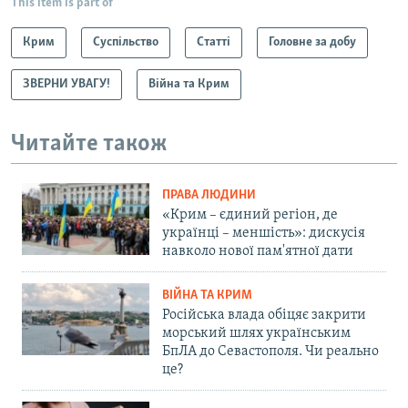
This item is part of
Крим
Суспільство
Статті
Головне за добу
ЗВЕРНИ УВАГУ!
Війна та Крим
Читайте також
ПРАВА ЛЮДИНИ
«Крим – єдиний регіон, де
українці – меншість»: дискусія
навколо нової пам'ятної дати
ВІЙНА ТА КРИМ
Російська влада обіцяє закрити
морський шлях українським
БпЛА до Севастополя. Чи реально
це?