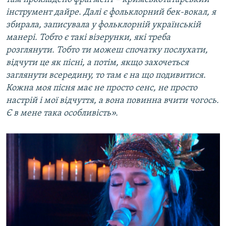
інструмент дайре. Далі є фольклорний бек-вокал, я
збирала, записувала у фольклорній українській
манері. Тобто є такі візерунки, які треба
розглянути. Тобто ти можеш спочатку послухати,
відчути це як пісні, а потім, якщо захочеться
заглянути всередину, то там є на що подивитися.
Кожна моя пісня має не просто сенс, не просто
настрій і мої відчуття, а вона повинна вчити чогось.
Є в мене така особливість».