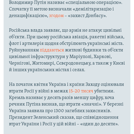
Володимир Путін називає «спеціальною операцією».
Спочатку її метою визначали «демілітаризацію і
денацифікацією»,
згодом
– «захист Донбасу».
Російська влада заявляє, що армія не атакує цивільні
об’єкти. При цьому російська авіація, ракетні війська,
флот і артилерія щодня обстрілюють українські міста.
Руйнуванням
піддаються
житлові будинки та об’єкти
цивільної інфраструктури у Маріуполі, Харкові,
Чернігові, Житомирі, Сєвєродонецьку, а також у Києві
й інших українських містах і селах.
На початок квітня Україна і країни Заходу оцінювали
втрати Росії у війні в межах
15-20 тисяч
убитими.
Кремль називає у десять разів меншу цифру, хоча
речник Путіна визнав, що втрати «значні». У березні
Україна заявила про 1300 загиблих захисників.
Президент Зеленський сказав, що співвідношення
втрат України і Росії у цій війні – «один до десяти».