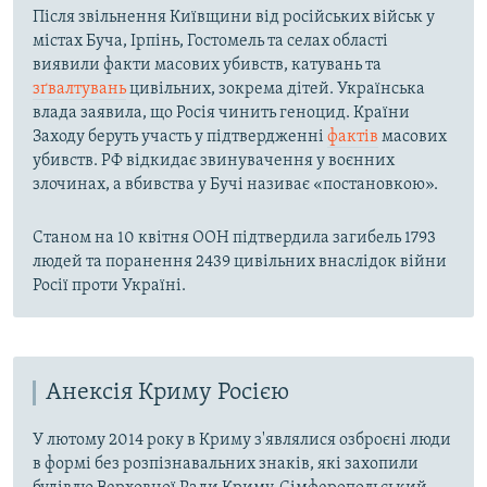
Після звільнення Київщини від російських військ у
містах Буча, Ірпінь, Гостомель та селах області
виявили факти масових убивств, катувань та
зґвалтувань
цивільних, зокрема дітей. Українська
влада заявила, що Росія чинить геноцид. Країни
Заходу беруть участь у підтвердженні
фактів
масових
убивств. РФ відкидає звинувачення у воєнних
злочинах, а вбивства у Бучі називає «постановкою».
Станом на 10 квітня ООН підтвердила загибель 1793
людей та поранення 2439 цивільних внаслідок війни
Росії проти Україні.
Анексія Криму Росією
У лютому 2014 року в Криму з'являлися озброєні люди
в формі без розпізнавальних знаків, які захопили