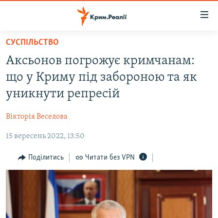
Доступність
посилання
Перейти
СУСПІЛЬСТВО
до
НОВИНИ
Аксьонов погрожує кримчанам:
основного
ВОДА.КРИМ
матеріалу
що у Криму під забороною та як
ВІДЕО ТА ФОТО
Перейти
уникнути репресій
до
ПОЛІТИКА
основної
Вікторія Веселова
БЛОГИ
навігації
Перейти
15 вересень 2022, 13:50
ПОГЛЯД
до
ІНТЕРВ'Ю
Поділитись
Читати без VPN
пошуку
ВСЕ ЗА ДЕНЬ
СПЕЦПРОЕКТИ
ЯК ОБІЙТИ БЛОКУВАННЯ
ДЕПОРТАЦІЯ