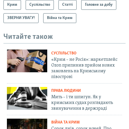
Крим
Суспільство
Статті
Головне за добу
ЗВЕРНИ УВАГУ!
Війна та Крим
Читайте також
СУСПІЛЬСТВО
«Крим – не Росія»: маркетплейс
Ozon припинив прийом нових
замовлень на Кримському
півострові
ПРАВА ЛЮДИНИ
Мить – і ти шпигун. Як у
кримських судах розглядають
звинувачення в держзраді
ВІЙНА ТА КРИМ
Сорок днів, сорок ночей. Про