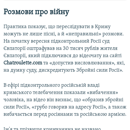
Розмови про війну
Практика показує, що переслідувати в Криму
можуть не лише пісні, а й «неправильні» розмови.
На початку вересня підконтрольний Росії суд
Євпаторії оштрафував на 30 тисяч рублів жителя
Євпаторії, який підключився до відеочату на сайті
Chatroulette.com
та «допустив висловлювання», які,
на думку суду, дискредитують Збройні сили Росії».
В ефірі підконтрольного російській владі
кримського телебачення показали «вибачення»
чоловіка, на відео він визнає, що «образив збройні
сили Росії», «грубо говорив на адресу Росії», а також
вибачається перед росіянами та російською армією.
Ім'я та прізвище кримчанина не названо.