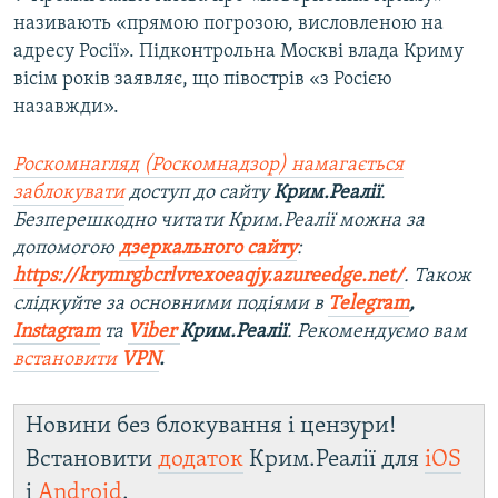
називають «прямою погрозою, висловленою на
адресу Росії». Підконтрольна Москві влада Криму
вісім років заявляє, що півострів «з Росією
назавжди».
Роскомнагляд (Роскомнадзор) намагається
заблокувати
доступ до сайту
Крим.Реалії
.
Безперешкодно читати Крим.Реалії можна за
допомогою
дзеркального сайту
:
https://krymrgbcrlvrexoeaqjy.azureedge.net/
. Також
слідкуйте за основними подіями в
Telegram
,
Instagram
та
Viber
Крим.Реалії
. Рекомендуємо вам
встановити
VPN
.
Новини без блокування і цензури!
Встановити
додаток
Крим.Реалії для
iOS
і
Android
.