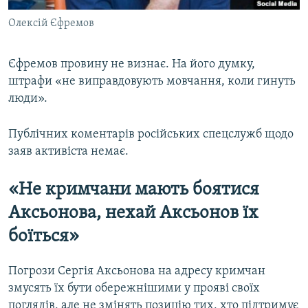
Олексій Єфремов
Єфремов провину не визнає. На його думку,
штрафи «не виправдовують мовчання, коли гинуть
люди».
Публічних коментарів російських спецслужб щодо
заяв активіста немає.
«Не кримчани мають боятися
Аксьонова, нехай Аксьонов їх
боїться»
Погрози Сергія Аксьонова на адресу кримчан
змусять їх бути обережнішими у прояві своїх
поглядів, але не змінять позицію тих, хто підтримує