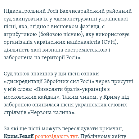
Підконтрольний Росії Бахчисарайський районний
суд звинуватив їх у «демонструванні української
пісні, яка, згідно з висновком фахівця, є
атрибутикою (бойовою піснею), яку використовує
організація українських націоналістів (ОУН),
діяльність якої визнана екстремістською і
заборонена на території Росії».
Суд також знайшов у цій пісні ознаки
«дискредитації Збройних сил Росії» через присутні
у ній слова: «Визволяти братів-українців з
московських кайдан». Таким чином, у Криму під
забороною опинилася пісня українських січових
стрільців «Червона калина».
За які ще пісні можуть переслідувати кримчан,
Крим.Реалії
розповідають тут
. Публічному хейту