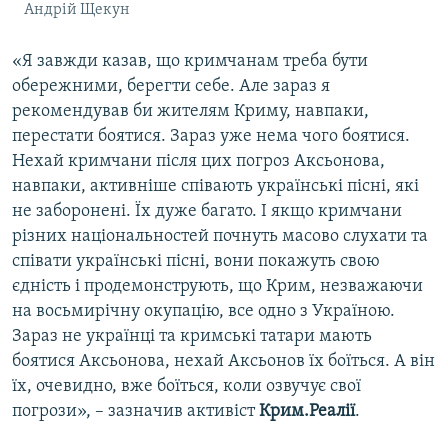
Андрій Щекун
«Я завжди казав, що кримчанам треба бути
обережними, берегти себе. Але зараз я
рекомендував би жителям Криму, навпаки,
перестати боятися. Зараз уже нема чого боятися.
Нехай кримчани після цих погроз Аксьонова,
навпаки, активніше співають українські пісні, які
не заборонені. Їх дуже багато. І якщо кримчани
різних національностей почнуть масово слухати та
співати українські пісні, вони покажуть свою
єдність і продемонструють, що Крим, незважаючи
на восьмирічну окупацію, все одно з Україною.
Зараз не українці та кримські татари мають
боятися Аксьонова, нехай Аксьонов їх боїться. А він
їх, очевидно, вже боїться, коли озвучує свої
погрози», – зазначив активіст
Крим.Реалії
.