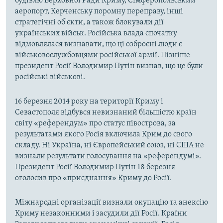
будівлю Верховної Ради Криму, Сімферопольський
аеропорт, Керченську поромну переправу, інші
стратегічні об'єкти, а також блокували дії
українських військ. Російська влада спочатку
відмовлялася визнавати, що ці озброєні люди є
військовослужбовцями російської армії. Пізніше
президент Росії Володимир Путін визнав, що це були
російські військові.
16 березня 2014 року на території Криму і
Севастополя відбувся невизнаний більшістю країн
світу «референдум» про статус півострова, за
результатами якого Росія включила Крим до свого
складу. Ні Україна, ні Європейський союз, ні США не
визнали результати голосування на «референдумі».
Президент Росії Володимир Путін 18 березня
оголосив про «приєднання» Криму до Росії.
Міжнародні організації визнали окупацію та анексію
Криму незаконними і засудили дії Росії. Країни