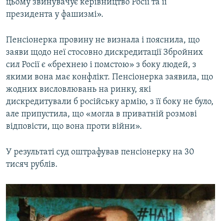
цьому звинувачує керівництво Росії та її
президента у фашизмі».
Пенсіонерка провину не визнала і пояснила, що
заяви щодо неї стосовно дискредитації Збройних
сил Росії є «брехнею і помстою» з боку людей, з
якими вона має конфлікт. Пенсіонерка заявила, що
жодних висловлювань на ринку, які
дискредитували б російську армію, з її боку не було,
але припустила, що «могла в приватній розмові
відповісти, що вона проти війни».
У результаті суд оштрафував пенсіонерку на 30
тисяч рублів.