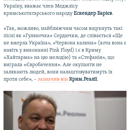
Україну, вважає член Меджлісу
кримськотатарського народу
Ескендер Барієв
.
«Так, можливо, найближчим часом вщухнуть такі
пісні як «Гуляночка» Сердючки, де співається «Ще
не вмерла Україна», «Червона калина» (хоча вона є
навіть у виконанні Pink Floyd) і є в Криму
«Хайтарма» на цю мелодію) та «Стефанія», що
виграла «Євробачення». Але окупанти не
залякають людей, вони налаштовуватимуть їх
проти себе», –
зазначив він
Крим.Реалії
.