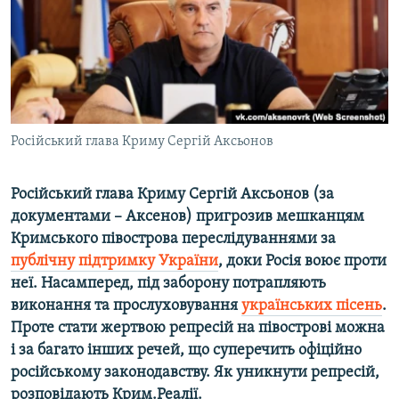
ВІДЕОУРОКИ «ELIFBE»
Русский
СВІДЧЕННЯ ОКУПАЦІЇ
Qırımtatar
УКРАЇНСЬКА ПРОБЛЕМА КРИМУ
ДОЛУЧАЙСЯ!
ІНФОГРАФІКА
Російський глава Криму Сергій Аксьонов
Російський глава Криму Сергій Аксьонов (за
Усі сайти RFE/RL
документами –
Аксенов) пригрозив мешканцям
Кримського півострова переслідуваннями за
публічну підтримку України
, доки Росія воює проти
неї. Насамперед, під заборону потрапляють
виконання та прослуховування
українських пісень
.
Проте стати жертвою репресій на півострові можна
і за багато інших речей, що суперечить офіційно
російському законодавству. Як уникнути репресій,
розповідають Крим.Реалії.