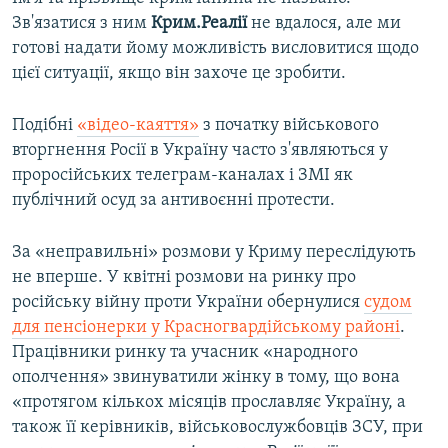
Зв'язатися з ним
Крим.Реалії
не вдалося, але ми
готові надати йому можливість висловитися щодо
цієї ситуації, якщо він захоче це зробити.
Подібні
«відео-каяття»
з початку військового
вторгнення Росії в Україну часто з'являються у
проросійських телеграм-каналах і ЗМІ як
публічний осуд за антивоєнні протести.
За «неправильні» розмови у Криму переслідують
не вперше. У квітні розмови на ринку про
російську війну проти України обернулися
судом
для пенсіонерки у Красногвардійському районі
.
Працівники ринку та учасник «народного
ополчення» звинуватили жінку в тому, що вона
«протягом кількох місяців прославляє Україну, а
також її керівників, військовослужбовців ЗСУ, при