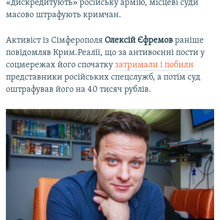
«дискредитують» російську армію, місцеві суди
масово штрафують кримчан.
Активіст із Сімферополя
Олексій Єфремов
раніше
повідомляв Крим.Реалії, що за антивоєнні пости у
соцмережах його спочатку
затримали і побили
представники російських спецслужб, а потім суд
оштрафував його на 40 тисяч рублів.