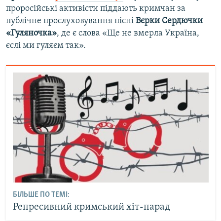
проросійські активісти піддають кримчан за
публічне прослуховування пісні
Вєрки Сердючки
«Гуляночка»
, де є слова «Ще не вмерла Україна,
єслі ми гуляєм так».
БІЛЬШЕ ПО ТЕМІ:
Репресивний кримський хіт-парад