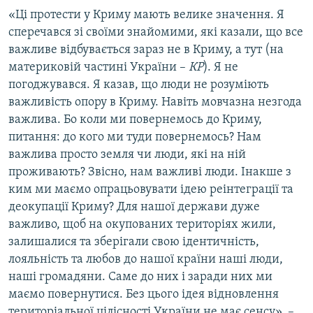
«Ці протести у Криму мають велике значення. Я
сперечався зі своїми знайомими, які казали, що все
важливе відбувається зараз не в Криму, а тут (на
материковій частині України –
КР
). Я не
погоджувався. Я казав, що люди не розуміють
важливість опору в Криму. Навіть мовчазна незгода
важлива. Бо коли ми повернемось до Криму,
питання: до кого ми туди повернемось? Нам
важлива просто земля чи люди, які на ній
проживають? Звісно, нам важливі люди. Інакше з
ким ми маємо опрацьовувати ідею реінтеграції та
деокупації Криму? Для нашої держави дуже
важливо, щоб на окупованих територіях жили,
залишалися та зберігали свою ідентичність,
лояльність та любов до нашої країни наші люди,
наші громадяни. Саме до них і заради них ми
маємо повернутися. Без цього ідея відновлення
територіальної цілісності України не має сенсу», –