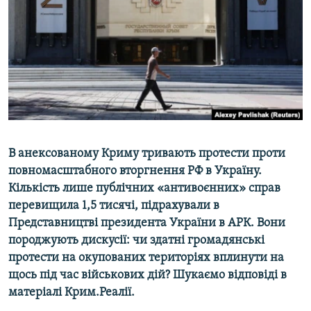
ВІДЕОУРОКИ «ELIFBE»
Русский
СВІДЧЕННЯ ОКУПАЦІЇ
Qırımtatar
УКРАЇНСЬКА ПРОБЛЕМА КРИМУ
ДОЛУЧАЙСЯ!
ІНФОГРАФІКА
Усі сайти RFE/RL
В анексованому Криму тривають протести проти
повномасштабного вторгнення РФ в Україну.
Кількість лише публічних «антивоєнних» справ
перевищила 1,5 тисячі, підрахували в
Представництві президента України в АРК. Вони
породжують дискусії: чи здатні громадянські
протести на окупованих територіях вплинути на
щось під час військових дій? Шукаємо відповіді в
матеріалі Крим.Реалії.