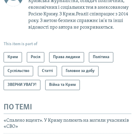
Кримська журналістка, оглядач політичних,
економічних і соціальних тем в анексованому
Росією Криму. З Крим.Реалії співпрацює з 2014
року. З метою безпеки справжнє ім'я та інші
відомості про автора не розкриваються.
This item is part of
Крим
Росія
Права людини
Політика
Суспільство
Статті
Головне за добу
ЗВЕРНИ УВАГУ!
Війна та Крим
ПО ТЕМІ
«Спалено вщент». У Криму полюють на могили учасників
«СВО»