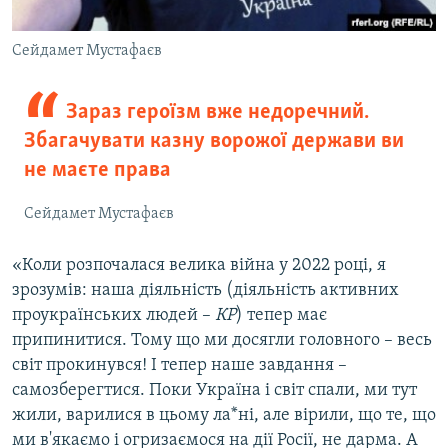
Сейдамет Мустафаєв
Зараз героїзм вже недоречний.
Збагачувати казну ворожої держави ви
не маєте права
Сейдамет Мустафаєв
«Коли розпочалася велика війна у 2022 році, я
зрозумів: наша діяльність (діяльність активних
проукраїнських людей –
КР
) тепер має
припинитися. Тому що ми досягли головного – весь
світ прокинувся! І тепер наше завдання –
самозберегтися. Поки Україна і світ спали, ми тут
жили, варилися в цьому ла*ні, але вірили, що те, що
ми в'якаємо і огризаємося на дії Росії, не дарма. А