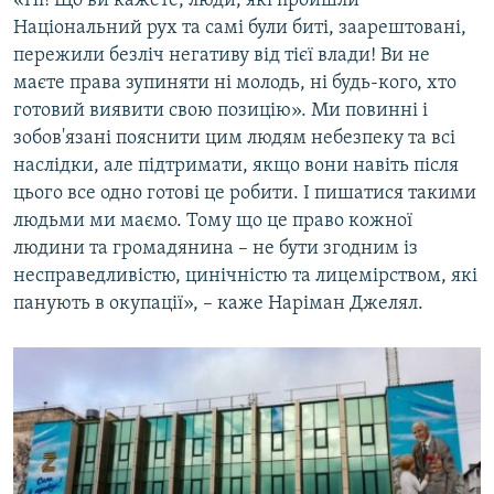
«Ні! Що ви кажете, люди, які пройшли
Національний рух та самі були биті, заарештовані,
пережили безліч негативу від тієї влади! Ви не
маєте права зупиняти ні молодь, ні будь-кого, хто
готовий виявити свою позицію». Ми повинні і
зобов'язані пояснити цим людям небезпеку та всі
наслідки, але підтримати, якщо вони навіть після
цього все одно готові це робити. І пишатися такими
людьми ми маємо. Тому що це право кожної
людини та громадянина – не бути згодним із
несправедливістю, цинічністю та лицемірством, які
панують в окупації», – каже Наріман Джелял.