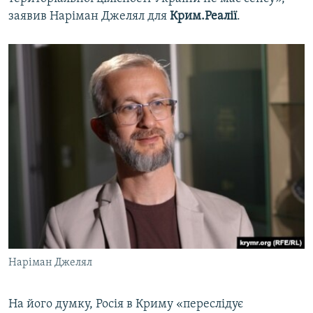
заявив Наріман Джелял для
Крим.Реалії
.
Наріман Джелял
На його думку, Росія в Криму «переслідує