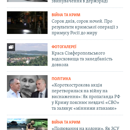
звинувачення в держзраді
ВІЙНА ТА КРИМ
Сорок днів, сорок ночей. Про
результати кримської операції з
примусу Росії до миру
ФОТОГАЛЕРЕЇ
Краса Сімферопольського
водосховища та занедбаність
довкола
ПОЛІТИКА
«Короткострокова акція
перетворилася на війну на
виснаження»: Як пропаганда РФ
у Криму пояснює невдачі «СВО»
та залякує «мінними атаками»
ВІЙНА ТА КРИМ
«Полювання на колони». Як ЗСУ