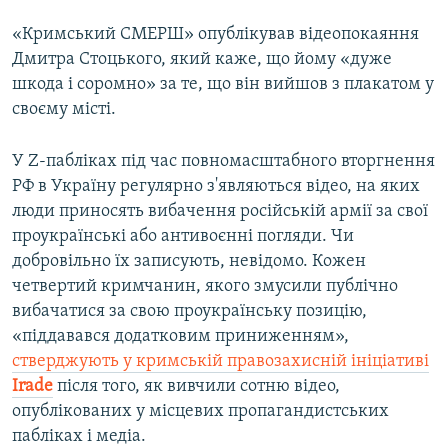
«Кримський СМЕРШ» опублікував відеопокаяння
Дмитра Стоцького, який каже, що йому «дуже
шкода і соромно» за те, що він вийшов з плакатом у
своєму місті.
У Z-пабліках під час повномасштабного вторгнення
РФ в Україну регулярно з'являються відео, на яких
люди приносять вибачення російській армії за свої
проукраїнські або антивоєнні погляди. Чи
добровільно їх записують, невідомо. Кожен
четвертий кримчанин, якого змусили публічно
вибачатися за свою проукраїнську позицію,
«піддавався додатковим приниженням»,
стверджують у кримській правозахисній ініціативі
Irade
після того, як вивчили сотню відео,
опублікованих у місцевих пропагандистських
пабліках і медіа.