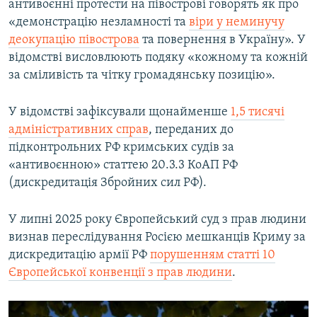
антивоєнні протести на півострові говорять як про
«демонстрацію незламності та
віри у неминучу
деокупацію півострова
та повернення в Україну». У
відомстві висловлюють подяку «кожному та кожній
за сміливість та чітку громадянську позицію».
У відомстві зафіксували щонайменше
1,5 тисячі
адміністративних справ
, переданих до
підконтрольних РФ кримських судів за
«антивоєнною» статтею 20.3.3 КоАП РФ
(дискредитація Збройних сил РФ).
У липні 2025 року Європейський суд з прав людини
визнав переслідування Росією мешканців Криму за
дискредитацію армії РФ
порушенням статті 10
Європейської конвенції з прав людини
.