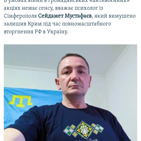
В умовах війни в громадянських «антивоєнних»
акціях немає сенсу, вважає психолог із
Сімферополя
Сейдамет Мустафаєв
, який вимушено
залишив Крим під час повномасштабного
вторгнення РФ в Україну.