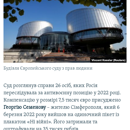
Будівля Європейського суду з прав людини
Суд розглянув справи 26 осіб, яких Росія
переслідувала за антивоєнну позицію у 2022 році.
Компенсацію у розмірі 7,5 тисяч євро присуджено
Георгію Семенову
– жителю Сімферополя, який 6
березня 2022 року вийшов на одиночний пікет із
плакатом «Ні війні». Його затримали та
оштрафували на 35 тисяч рублів.