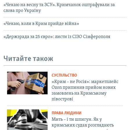
«Чекаю на весну та ЗСУ». Кримчанок оштрафували за
слова про Україну
«Чекаю, коли в Крим прийде війна»
«Держзрада за 25 євро»: листи із СІЗО Сімферополя
Читайте також
СУСПІЛЬСТВО
«Крим – не Росія»: маркетплейс
Ozon припинив прийом нових
замовлень на Кримському
півострові
ПРАВА ЛЮДИНИ
Мить – і ти шпигун. Як у
кримських судах розглядають