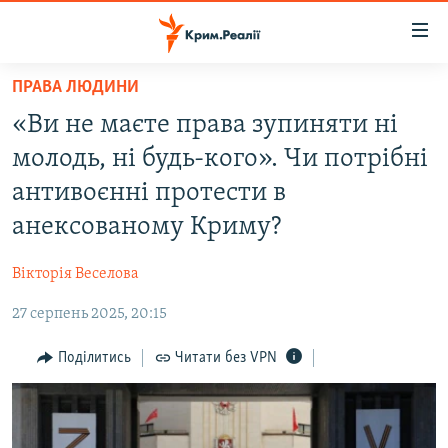
Доступність
посилання
Перейти
ПРАВА ЛЮДИНИ
до
НОВИНИ
«Ви не маєте права зупиняти ні
основного
ВОДА.КРИМ
матеріалу
молодь, ні будь-кого». Чи потрібні
ВІДЕО ТА ФОТО
Перейти
антивоєнні протести в
до
ПОЛІТИКА
анексованому Криму?
основної
БЛОГИ
навігації
Вікторія Веселова
Перейти
ПОГЛЯД
до
27 серпень 2025, 20:15
ІНТЕРВ'Ю
пошуку
ВСЕ ЗА ДЕНЬ
Поділитись
Читати без VPN
СПЕЦПРОЕКТИ
ЯК ОБІЙТИ БЛОКУВАННЯ
ДЕПОРТАЦІЯ