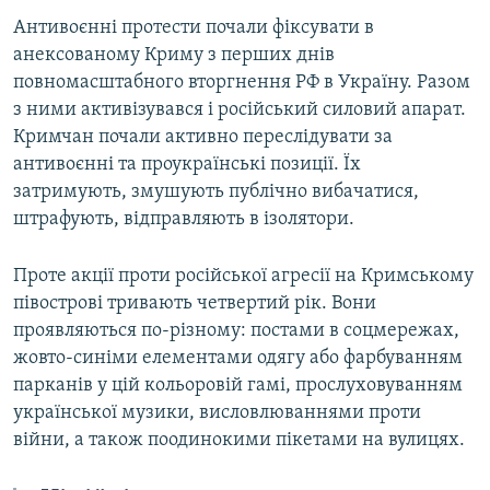
Антивоєнні протести почали фіксувати в
анексованому Криму з перших днів
повномасштабного вторгнення РФ в Україну. Разом
з ними активізувався і російський силовий апарат.
Кримчан почали активно переслідувати за
антивоєнні та проукраїнські позиції. Їх
затримують, змушують публічно вибачатися,
штрафують, відправляють в ізолятори.
Проте акції проти російської агресії на Кримському
півострові тривають четвертий рік. Вони
проявляються по-різному: постами в соцмережах,
жовто-синіми елементами одягу або фарбуванням
парканів у цій кольоровій гамі, прослуховуванням
української музики, висловлюваннями проти
війни, а також поодинокими пікетами на вулицях.