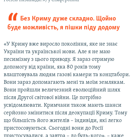
Росією назавжди!») у Сімферополі
Без Криму дуже складно. Щойно
буде можливість, я пішки піду додому
«У Криму вже виросло покоління, яке не знає
України та української мови. Але я не маю
песимізму з цього приводу. Я зараз отримую
допомогу від країни, яка 80 років тому
влаштовувала людям газові камери та концтабори.
Вони зараз допомагають мені та моїм землякам.
Вони пройшли величезний еволюційний шлях
після Другої світової війни. Це потрібно
усвідомлювати. Кримчани також мають шанси
серйозно змінитися після деокупації Криму. Тому
що більшість його жителів – індивіди, які легко
пристосовуються. Сьогодні вони до Росії
пристосувалися, а завтра – до будь-кого», – каже