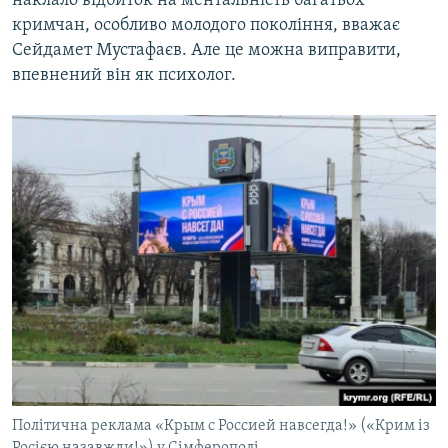
наклало відбиток на ментальність багатьох
кримчан, особливо молодого покоління, вважає
Сейдамет Мустафаєв. Але це можна виправити,
впевнений він як психолог.
Політична реклама «Крым с Россией навсегда!» («Крим із