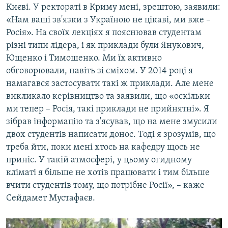
Києві. У ректораті в Криму мені, зрештою, заявили:
«Нам ваші зв'язки з Україною не цікаві, ми вже –
Росія». На своїх лекціях я пояснював студентам
різні типи лідера, і як приклади були Янукович,
Ющенко і Тимошенко. Ми їх активно
обговорювали, навіть зі сміхом. У 2014 році я
намагався застосувати такі ж приклади. Але мене
викликало керівництво та заявили, що «оскільки
ми тепер – Росія, такі приклади не прийнятні». Я
зібрав інформацію та з'ясував, що на мене змусили
двох студентів написати донос. Тоді я зрозумів, що
треба йти, поки мені хтось на кафедру щось не
приніс. У такій атмосфері, у цьому огидному
кліматі я більше не хотів працювати і тим більше
вчити студентів тому, що потрібне Росії», – каже
Сейдамет Мустафаєв.