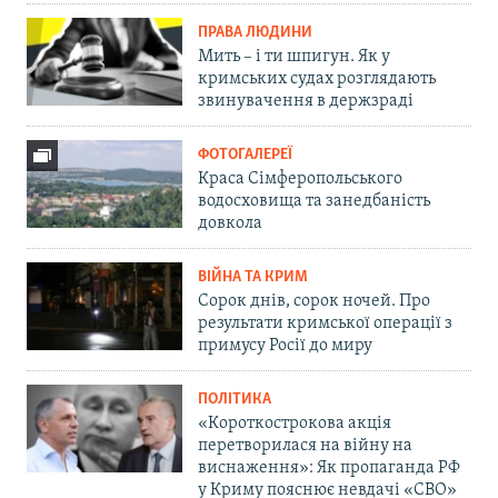
ПРАВА ЛЮДИНИ
Мить – і ти шпигун. Як у
кримських судах розглядають
звинувачення в держзраді
ФОТОГАЛЕРЕЇ
Краса Сімферопольського
водосховища та занедбаність
довкола
ВІЙНА ТА КРИМ
Сорок днів, сорок ночей. Про
результати кримської операції з
примусу Росії до миру
ПОЛІТИКА
«Короткострокова акція
перетворилася на війну на
виснаження»: Як пропаганда РФ
у Криму пояснює невдачі «СВО»