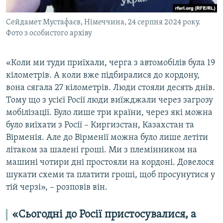
Сейдамет Мустафаєв, Німеччина, 24 серпня 2024 року.
Фото з особистого архіву
«Коли ми туди приїхали, черга з автомобілів була 19
кілометрів. А коли вже підбиралися до кордону,
вона сягала 27 кілометрів. Люди стояли десять днів.
Тому що з усієї Росії люди виїжджали через загрозу
мобілізації. Було лише три країни, через які можна
було виїхати з Росії – Киргизстан, Казахстан та
Вірменія. Але до Вірменії можна було лише летіти
літаком за шалені гроші. Ми з племінником на
машині чотири дні простояли на кордоні. Довелося
шукати схеми та платити гроші, щоб просунутися у
тій черзі», – розповів він.
«Сьогодні до Росії пристосувалися, а