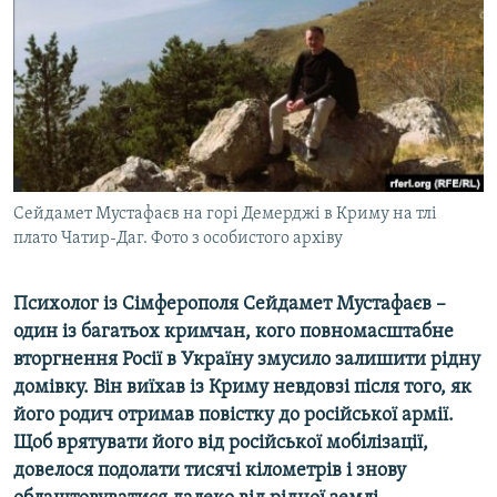
ВІДЕОУРОКИ «ELIFBE»
Русский
СВІДЧЕННЯ ОКУПАЦІЇ
Qırımtatar
УКРАЇНСЬКА ПРОБЛЕМА КРИМУ
ДОЛУЧАЙСЯ!
ІНФОГРАФІКА
Сейдамет Мустафаєв на горі Демерджі в Криму на тлі
плато Чатир-Даг. Фото з особистого архіву
Усі сайти RFE/RL
Психолог із Сімферополя Сейдамет Мустафаєв –
один із багатьох кримчан, кого повномасштабне
вторгнення Росії в Україну змусило залишити рідну
домівку. Він виїхав із Криму невдовзі після того, як
його родич отримав повістку до російської армії.
Щоб врятувати його від російської мобілізації,
довелося подолати тисячі кілометрів і знову