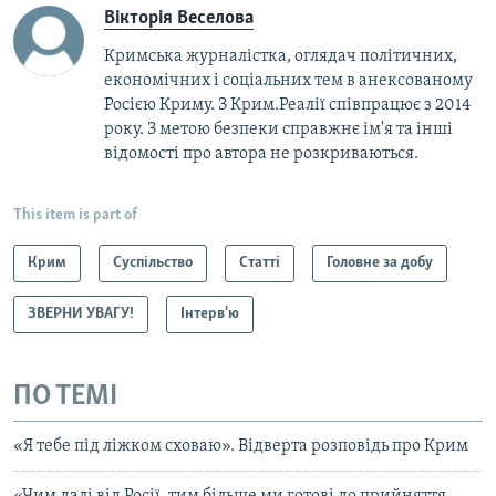
Вікторія Веселова
Кримська журналістка, оглядач політичних,
економічних і соціальних тем в анексованому
Росією Криму. З Крим.Реалії співпрацює з 2014
року. З метою безпеки справжнє ім'я та інші
відомості про автора не розкриваються.
This item is part of
Крим
Суспільство
Статті
Головне за добу
ЗВЕРНИ УВАГУ!
Інтерв'ю
ПО ТЕМІ
«Я тебе під ліжком сховаю». Відверта розповідь про Крим
«Чим далі від Росії, тим більше ми готові до прийняття