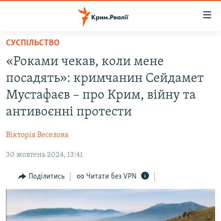
Доступність
посилання
Перейти
СУСПІЛЬСТВО
до
НОВИНИ
«Роками чекав, коли мене
основного
ВОДА.КРИМ
матеріалу
посадять»: кримчанин Сейдамет
ВІДЕО ТА ФОТО
Перейти
Мустафаєв – про Крим, війну та
до
ПОЛІТИКА
антивоєнні протести
основної
БЛОГИ
навігації
Вікторія Веселова
Перейти
ПОГЛЯД
до
30 жовтень 2024, 13:41
ІНТЕРВ'Ю
пошуку
ВСЕ ЗА ДЕНЬ
Поділитись
Читати без VPN
СПЕЦПРОЕКТИ
ЯК ОБІЙТИ БЛОКУВАННЯ
ДЕПОРТАЦІЯ