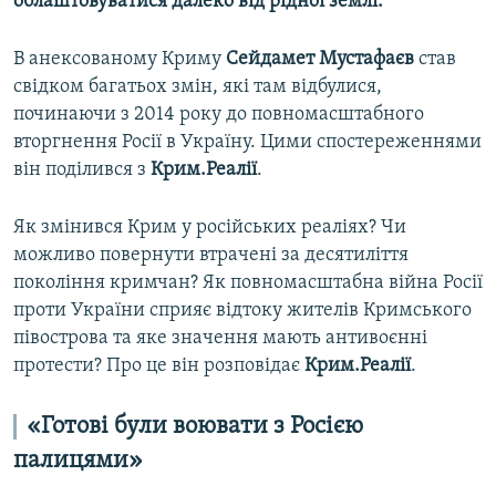
облаштовуватися далеко від рідної землі.
В анексованому Криму
Сейдамет Мустафаєв
став
свідком багатьох змін, які там відбулися,
починаючи з 2014 року до повномасштабного
вторгнення Росії в Україну. Цими спостереженнями
він поділився з
Крим.Реалії
.
Як змінився Крим у російських реаліях? Чи
можливо повернути втрачені за десятиліття
покоління кримчан? Як повномасштабна війна Росії
проти України сприяє відтоку жителів Кримського
півострова та яке значення мають антивоєнні
протести? Про це він розповідає
Крим.Реалії
.
«Готові були воювати з Росією
палицями»