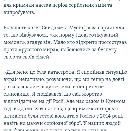
для кримчан настав період серйозних змін та
випробувань.
Більшість колег Сейдамета Мустафаєва сприйняли
те, що відбувалося, «як норму і довгоочікуваний
момент», згадує він. Мало хто відкрито протестував
проти «русского мира», побоюючись за безпеку
свою та своїх сімей.
«Для мене це була катастрофа. Я сприйняв ситуацію
вкрай негативно, розуміючи, що ми тепер на довгі
роки вляпалися в дуже велике неприємне
становище. Я сподівався, що світ жорстко
відповідатиме на дії Росії. Але нас разом із Кримом
тоді віддали. Хоча я знав, що кримськотатарські
активісти були готові воювати з Росією у 2014 році,
навіть не маючи серйозної зброї. У наших людей
тоді були живці від лопат, палиці та одна-дві