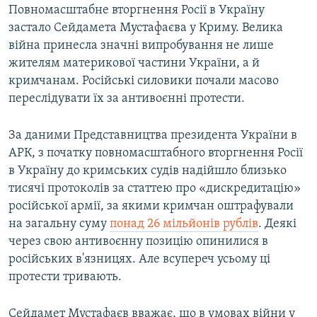
Повномасштабне вторгнення Росії в Україну
застало Сейдамета Мустафаєва у Криму. Велика
війна принесла значні випробування не лише
жителям материкової частини України, а й
кримчанам. Російські силовики почали масово
переслідувати їх за антивоєнні протести.
За даними Представництва президента України в
АРК, з початку повномасштабного вторгнення Росії
в Україну до кримських судів надійшло близько
тисячі протоколів за статтею про «дискредитацію»
російської армії, за якими кримчан оштрафували
на загальну суму
понад 26 мільйонів рублів
. Деякі
через свою антивоєнну позицію опинилися в
російських в'язницях. Але всупереч усьому ці
протести тривають.
Сейдамет Мустафаєв вважає, що в умовах війни у