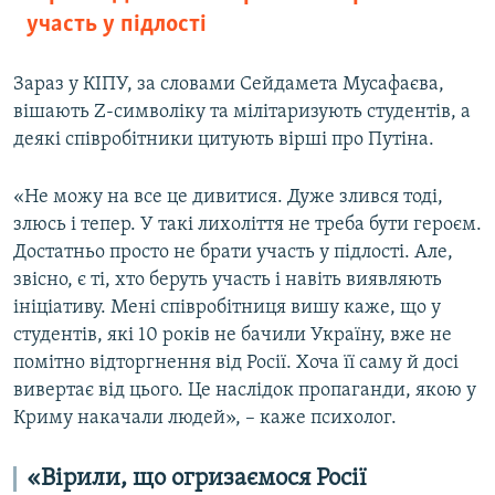
участь у підлості
Зараз у КІПУ, за словами Сейдамета Мусафаєва,
вішають Z-символіку та мілітаризують студентів, а
деякі співробітники цитують вірші про Путіна.
«Не можу на все це дивитися. Дуже злився тоді,
злюсь і тепер. У такі лихоліття не треба бути героєм.
Достатньо просто не брати участь у підлості. Але,
звісно, є ті, хто беруть участь і навіть виявляють
ініціативу. Мені співробітниця вишу каже, що у
студентів, які 10 років не бачили Україну, вже не
помітно відторгнення від Росії. Хоча її саму й досі
вивертає від цього. Це наслідок пропаганди, якою у
Криму накачали людей», – каже психолог.
«Вірили, що огризаємося Росії