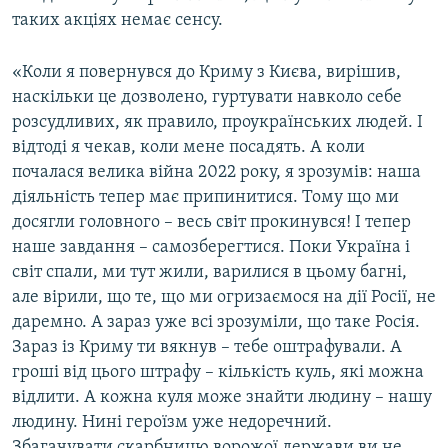
таких акціях немає сенсу.
«Коли я повернувся до Криму з Києва, вирішив,
наскільки це дозволено, гуртувати навколо себе
розсудливих, як правило, проукраїнських людей. І
відтоді я чекав, коли мене посадять. А коли
почалася велика війна 2022 року, я зрозумів: наша
діяльність тепер має припинитися. Тому що ми
досягли головного – весь світ прокинувся! І тепер
наше завдання – самозберегтися. Поки Україна і
світ спали, ми тут жили, варилися в цьому багні,
але вірили, що те, що ми огризаємося на дії Росії, не
даремно. А зараз уже всі зрозуміли, що таке Росія.
Зараз із Криму ти вякнув – тебе оштрафували. А
гроші від цього штрафу – кількість куль, які можна
відлити. А кожна куля може знайти людину – нашу
людину. Нині героїзм уже недоречний.
Збагачувати скарбницю ворожої держави ви не