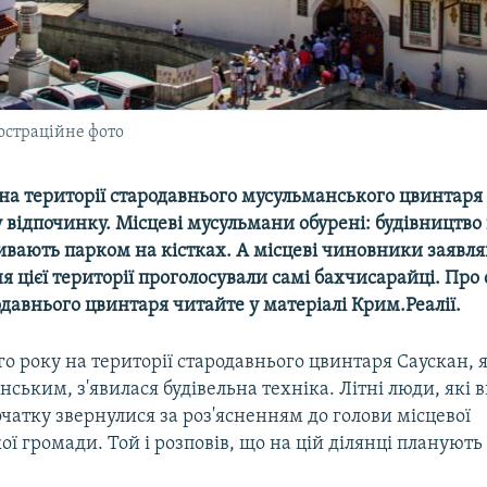
юстраційне фото
 на території стародавнього мусульманського цвинтар
 відпочинку. Місцеві мусульмани обурені: будівництво 
ивають парком на кістках. А місцеві чиновники заявля
 цієї території проголосували самі бахчисарайці. Про
давнього цвинтаря читайте у матеріалі Крим.Реалії.
о року на території стародавнього цвинтаря Саускан,
ським, з'явилася будівельна техніка. Літні люди, які в
атку звернулися за роз'ясненням до голови місцевої
ї громади. Той і розповів, що на цій ділянці планують