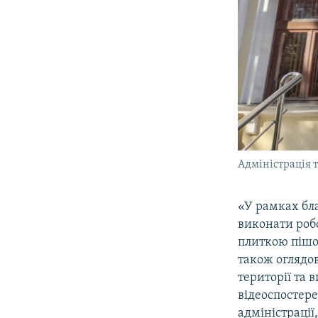
Адміністрація т
«У рамках бл
виконати роб
плиткою пішо
також оглядов
території та
відеоспостере
адміністрації