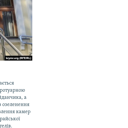
ається
 тротуарною
йданчика, а
з озеленення
овлення камер
арайської
телів.