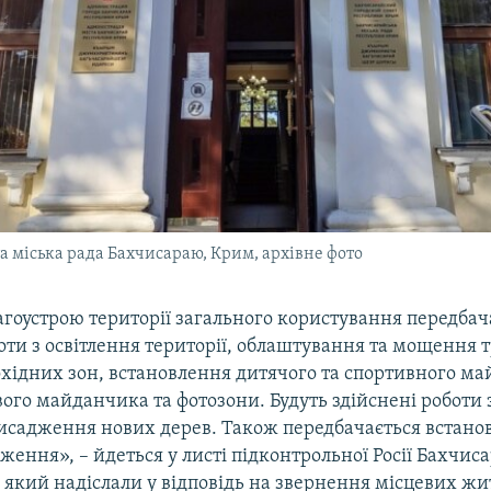
а міська рада Бахчисараю, Крим, архівне фото
агоустрою території загального користування передбач
оти з освітлення території, облаштування та мощення
хідних зон, встановлення дитячого та спортивного ма
ого майданчика та фотозони. Будуть здійснені роботи 
 висадження нових дерев. Також передбачається встан
ження», – йдеться у листі підконтрольної Росії Бахчис
, який надіслали у відповідь на звернення місцевих жи