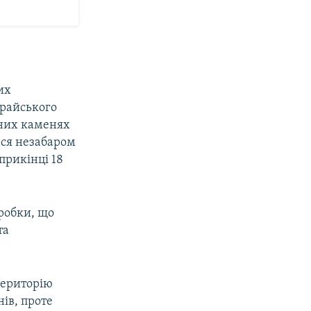
их
арайського
бних каменях
вся незабаром
прикінці 18
гробки, що
та
територію
ів, проте