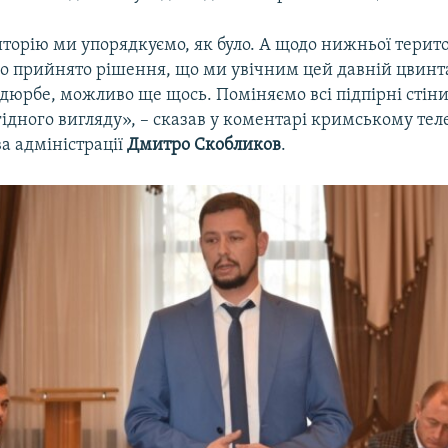
орію ми упорядкуємо, як було. А щодо нижньої територ
о прийнято рішення, що ми увічним цей давній цвинт
дюрбе, можливо ще щось. Поміняємо всі підпірні стіни
гідного вигляду», – сказав у коментарі кримському те
а адміністрації
Дмитро Скобликов
.