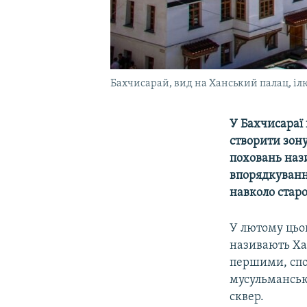
Бахчисарай, вид на Ханський палац, іл
У Бахчисараї
створити зону
поховань наз
впорядкування
навколо старо
У лютому цьог
називають Хан
першими, споч
мусульмансько
сквер.