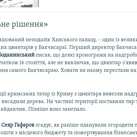
ьне рішення»
ашований неподалік Ханського палацу, – один із велик
их цвинтарів у Бахчисараї. Перший директор Бахчис
 Боданинський
писав, що деякі хронограми на надгро
чатком 16 століття, але не виключав, що цвинтар з'яви
ання самого Бахчисараю. Ховати на ньому перестали на
ції кримських татар із Криму з цвинтаря вивезли над
 висадили дерева. На частині території поставили тир 
айданчик. Пізніше воно занепало.
ь
Сеяр Гафаров
згадує, як раніше планували огородити 
кошти з місцевого бюджету та пожертвування бізнесмен