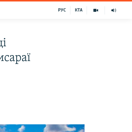
РУС
КТА
ці
исараї