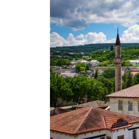
ВІДЕОУРОКИ «ELIFBE»
СВІДЧЕННЯ ОКУПАЦІЇ
УКРАЇНСЬКА ПРОБЛЕМА КРИМУ
ІНФОГРАФІКА