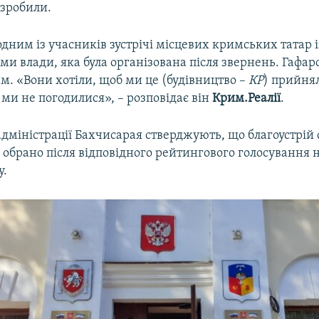
 зробили.
одним із учасників зустрічі місцевих кримських татар і
и влади, яка була організована після звернень. Гафаро
м. «Вони хотіли, щоб ми це (будівництво –
КР
) прийня
ми не погодилися», – розповідає він
Крим.Реалії
.
адміністрації Бахчисарая стверджують, що благоустрій 
о обрано після відповідного рейтингового голосування 
у.