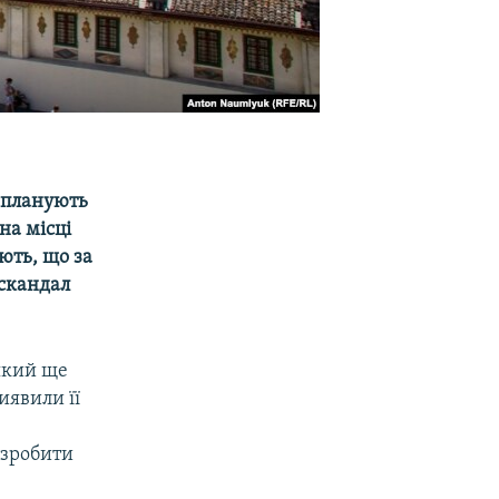
я планують
на місці
ють, що за
 скандал
 який ще
иявили її
 зробити