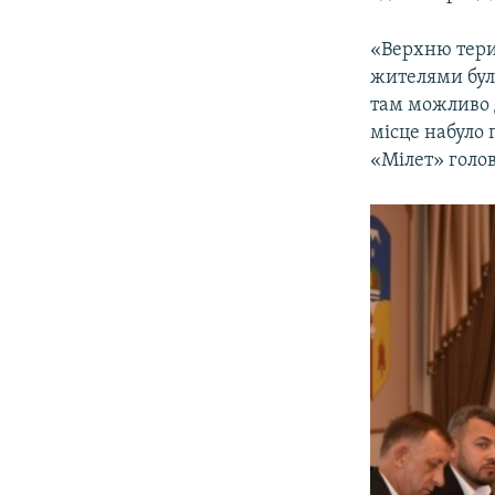
«Верхню терит
жителями бул
там можливо 
місце набуло 
«Мілет» голов