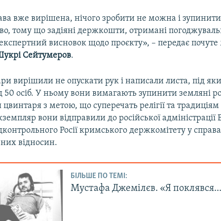
ава вже вирішена, нічого зробити не можна і зупинити
о, тому що задіяні держкошти, отримані погоджуваль
 експертний висновок щодо проєкту», – передає почут
Шукрі Сейтумеров
.
ри вирішили не опускати рук і написали листа, під як
 50 осіб. У ньому вони вимагають зупинити земляні ро
 цвинтаря з метою, що суперечать релігії та традиція
кземпляр вони відправили до російської адміністрації 
дконтрольного Росії кримського держкомітету у справ
них відносин.
БІЛЬШЕ ПО ТЕМІ:
Мустафа Джемілєв. «Я поклявся..