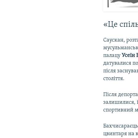
«Це спіл
Саускан, розт
мусульманськ
палацу
Усеїн
датувалися по
після заснув
століття.
Після депорта
залишилися, і
спортивний м
Бахчисараєц
цвинтаря на 