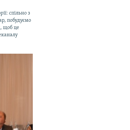
ії: спільно з
ар, побудуємо
, щоб це
леканалу