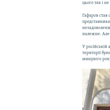
цього так і не
Гафаров став 
представникам
незадоволени
належне. Але 
У російській 
території бул
минулого рок