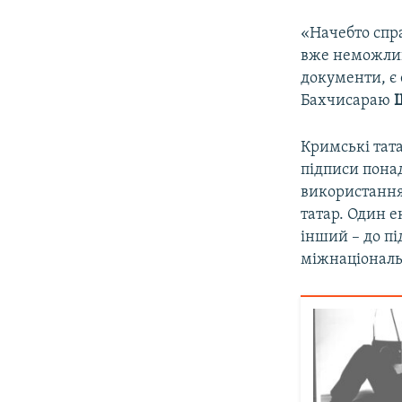
«Начебто спр
вже неможлив
документи, є
Бахчисараю
Кримські тата
підписи понад
використання
татар. Один е
інший – до пі
міжнаціональ