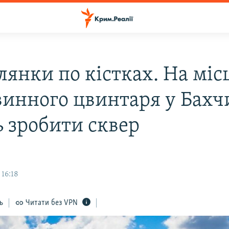
янки по кістках. На міс
винного цвинтаря у Бахч
ь зробити сквер
 16:18
ь
Читати без VPN