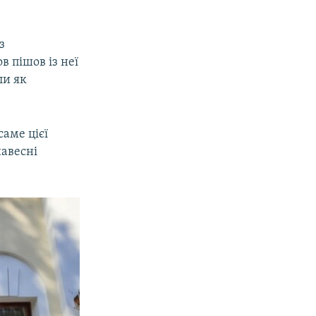
з
в пішов із неї
ли як
саме цієї
навесні