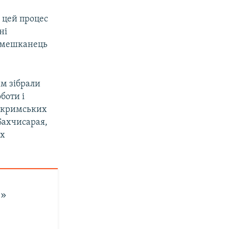
 цей процес
ні
е мешканець
им зібрали
боти і
м кримських
Бахчисарая,
ах
.»