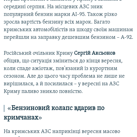
середині серпня. На місцевих АЗС зник
популярний бензин марки АІ-95. Також різко
зросла вартість бензину всіх марок. Багато
кримських автомобілістів на шкоду своїм машинам
перейшли на заправку дешевшим бензином – А-92.
Російський очільник Криму
Сергій Аксьонов
обіцяв, що ситуація зміниться до кінця вересня,
коли спаде ажіотаж, пов'язаний із курортним
сезоном. Але до цього часу проблема не лише не
вирішилася, а й посилилася – у вересні на АЗС
Криму паливо зникло повністю.
«
Бензиновий колапс вдарив по
кримчанах
»
На кримських АЗС наприкінці вересня масово