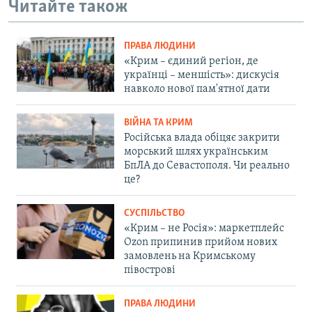
Читайте також
ПРАВА ЛЮДИНИ
«Крим – єдиний регіон, де
українці – меншість»: дискусія
навколо нової пам'ятної дати
ВІЙНА ТА КРИМ
Російська влада обіцяє закрити
морський шлях українським
БпЛА до Севастополя. Чи реально
це?
СУСПІЛЬСТВО
«Крим – не Росія»: маркетплейс
Ozon припинив прийом нових
замовлень на Кримському
півострові
ПРАВА ЛЮДИНИ