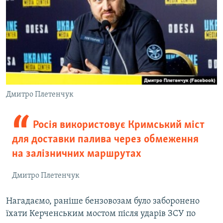
Дмитро Плетенчук
Росія використовує Кримський міст
для доставки палива через обмеження
на залізничних маршрутах
Дмитро Плетенчук
Нагадаємо, раніше бензовозам було заборонено
їхати Керченським мостом після ударів ЗСУ по