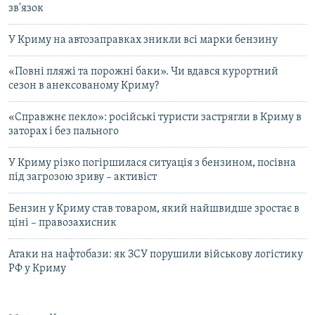
зв'язок
У Криму на автозаправках зникли всі марки бензину
«Повні пляжі та порожні баки». Чи вдався курортний
сезон в анексованому Криму?
«Справжнє пекло»: російські туристи застрягли в Криму в
заторах і без пального
У Криму різко погіршилася ситуація з бензином, посівна
під загрозою зриву – активіст
Бензин у Криму став товаром, який найшвидше зростає в
ціні – правозахисник
Атаки на нафтобази: як ЗСУ порушили військову логістику
РФ у Криму