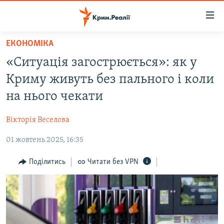
Доступність
посилання
Перейти
ЕКОНОМІКА
до
НОВИНИ
«Ситуація загострюється»: як у
основного
ВОДА.КРИМ
матеріалу
Криму живуть без пального і коли
ВІДЕО ТА ФОТО
Перейти
на нього чекати
до
ПОЛІТИКА
основної
Вікторія Веселова
БЛОГИ
навігації
Перейти
01 жовтень 2025, 16:35
ПОГЛЯД
до
ІНТЕРВ'Ю
Поділитись
Читати без VPN
пошуку
ВСЕ ЗА ДЕНЬ
СПЕЦПРОЕКТИ
ЯК ОБІЙТИ БЛОКУВАННЯ
ДЕПОРТАЦІЯ