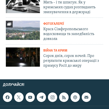
Мить – і ти шпигун. Як у
кримських судах розглядають
звинувачення в держзраді
ФОТОГАЛЕРЕЇ
Краса Сімферопольського
водосховища та занедбаність
довкола
ВІЙНА ТА КРИМ
Сорок днів, сорок ночей. Про
результати кримської операції з
примусу Росії до миру
ДОЛУЧАЙСЯ!