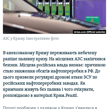
ВІДЕОУРОКИ «ELIFBE»
Русский
СВІДЧЕННЯ ОКУПАЦІЇ
Qırımtatar
УКРАЇНСЬКА ПРОБЛЕМА КРИМУ
ДОЛУЧАЙСЯ!
ІНФОГРАФІКА
АЗС у Криму. Ілюстративне фото
В анексованому Криму переживають небачену
Усі сайти RFE/RL
раніше паливну кризу. На місцевих АЗС закінчився
бензин. Місцева російська влада визнає: причиною
стало зниження обсягів нафтопереробки в РФ. До
цього призвели регулярні дронові атаки ЗСУ по
російських нафтопереробних заводах. Як
кримчани живуть без палива і чого очікувати,
розповідаємо в матеріалі Крим.Реалії.
Перші проблеми з паливом у Криму з'явилися в