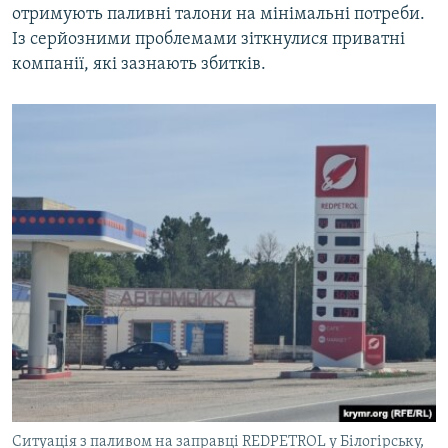
отримують паливні талони на мінімальні потреби.
Із серйозними проблемами зіткнулися приватні
компанії, які зазнають збитків.
Ситуація з паливом на заправці REDPETROL у Білогірську,