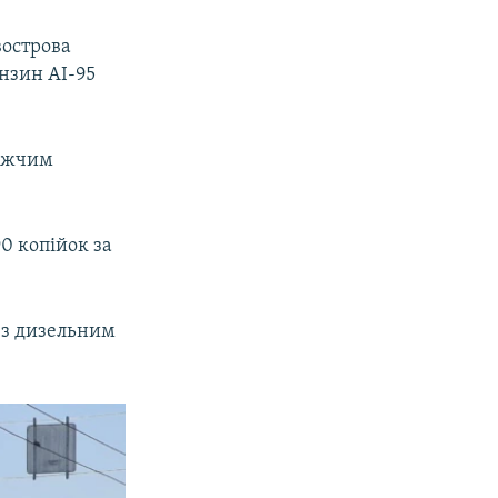
вострова
ензин АІ-95
нижчим
90 копійок за
 з дизельним