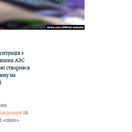
ситуація з
 інших АЗС
ові створився
зину на
і
зин
овідомив
14
і «ціна».