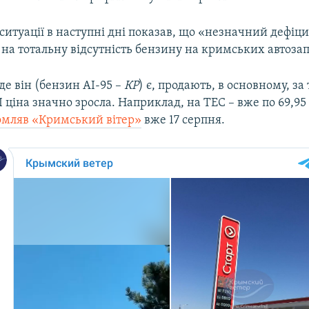
ситуації в наступні дні показав, що «незначний дефіц
на тотальну відсутність бензину на кримських автоза
де він (бензин АІ-95 –
КР
) є, продають, в основному, за
І ціна значно зросла. Наприклад, на ТЕС – вже по 69,95 
омляв «Кримський вітер»
вже 17 серпня.