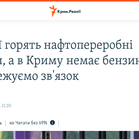
ї горять нафтопереробні
и, а в Криму немає бензи
ежуємо зв'язок
 11:25
ь
Читати без VPN