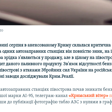
то
вині серпня в анексованому Криму склалася критична 
а одних автозаправних станціях він повністю зник, на
а зрідка з'являється у продажу, але в цілому на півостр
ит даного паливного продукту. Зв'язок відсутності бен
івострові з атаками Збройних сил України на російськ
ні заводи досліджували Крим.Реалії.
 автозаправних станціях півострова почав зникати бен
шої марки АІ-95, телеграм-канал
«Кримський вітер»
п
ши до публікації фотографію табло АЗС з нулями в граф