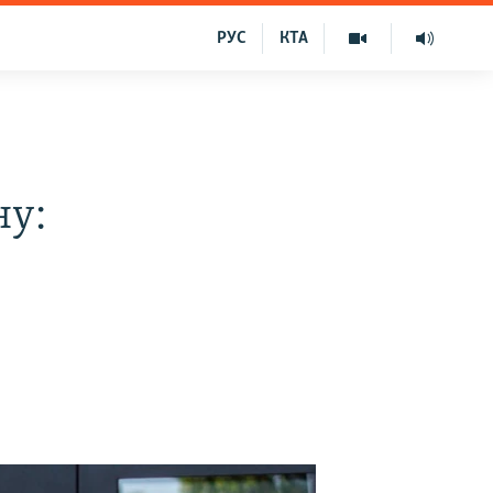
РУС
КТА
ну: