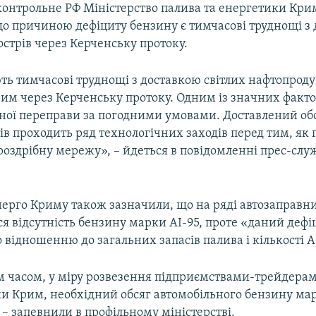
дконтрольне РФ Міністерство палива та енергетики Кри
що причиною дефіциту бензину є тимчасові труднощі з
острів через Керченську протоку.
ть тимчасові труднощі з доставкою світлих нафтопроду
им через Керченську протоку. Одним із значних фактор
ної переправи за погодними умовами. Доставлений обс
в проходить ряд технологічних заходів перед тим, як 
роздрібну мережу», – йдеться в повідомленні прес-слу
ерго Криму також зазначили, що на ряді автозаправни
ся відсутність бензину марки АІ-95, проте «даний дефі
відношенню до загальних запасів палива і кількості А
часом, у міру розвезення підприємствами-трейдерам
ки Крим, необхідний обсяг автомобільного бензину мар
– запевнили в профільному міністерстві.