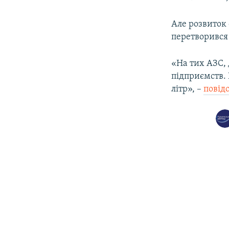
Але розвиток 
перетворився 
«На тих АЗС, 
підприємств. 
літр», –
повід