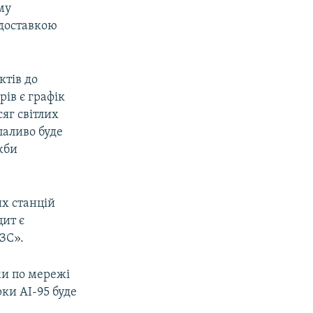
му
 доставкою
ктів до
ів є графік
яг світлих
паливо буде
жби
х станцій
цит є
ЗС».
и по мережі
ки АІ-95 буде