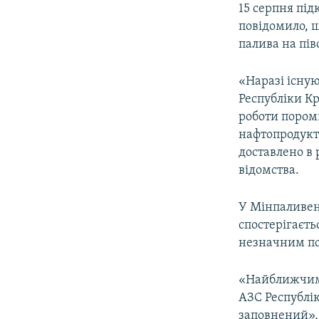
15 серпня пі
повідомило, 
палива на пів
«Наразі існую
Республіки Кр
роботи пором
нафтопродукті
доставлено в 
відомства.
У Мінпаливен
спостерігаєть
незначним по 
«Найближчим 
АЗС Республі
заповнений», 