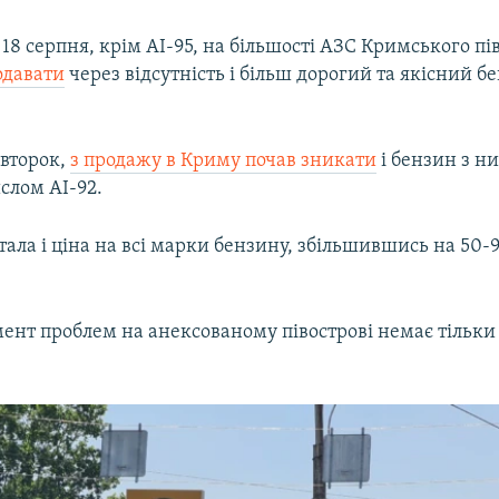
 18 серпня, крім АІ-95, на більшості АЗС Кримського пі
одавати
через відсутність і більш дорогий та якісний б
івторок,
з продажу в Криму почав зникати
і бензин з 
слом АІ-92.
остала і ціна на всі марки бензину, збільшившись на 50-
ент проблем на анексованому півострові немає тільки