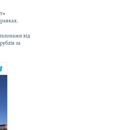
ит»
правках.
 талонами від
рублів за