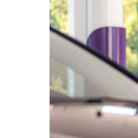
ВІДЕОУРОКИ «ELIFBE»
СВІДЧЕННЯ ОКУПАЦІЇ
УКРАЇНСЬКА ПРОБЛЕМА КРИМУ
ІНФОГРАФІКА