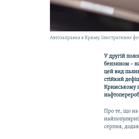
Автозаправка в Криму. Ілюстративне фо
У другій поло
бензином – н
цей вид палив
стійкий дефіц
Кримському п
нафтоперероб
Про те, що на
найпопулярні
серпня, додав