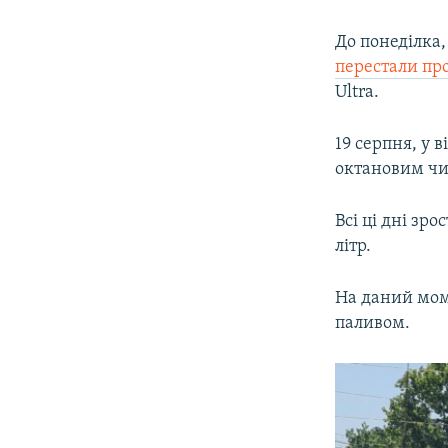
До понеділка,
перестали пр
Ultra.
19 серпня, у в
октановим чи
Всі ці дні зр
літр.
На даний мом
паливом.