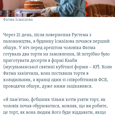
Фатма Ісмаїлова
Через 21 день, після повернення Рустема з
паломництва, в будинку Ісмаїлова почався перший
обшук. У ніч перед арештом чоловіка Фатма
готувала два торти на замовлення, їй потрібно було
приготувати десерти в формі Кааби
(мусульманської святині кубічної форми ‒
КР
). Коли
Фатма закінчила, вона поставила торти в
холодильник, а вранці один зі співробітників ФСБ,
проводячи обшук, дуже ними зацікавився.
«Я пам'ятаю, фсбшник тільки хотів узяти торт, як
чоловік почав обурюватися, мовляв, що ви робите,
це торт, як вона людям його буде віддавати, якщо