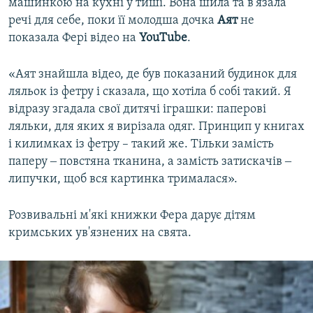
машинкою на кухні у тиші. Вона шила та в'язала
речі для себе, поки її молодша дочка
Аят
не
показала Фері відео на
YouTube
.
«Аят знайшла відео, де був показаний будинок для
ляльок із фетру і сказала, що хотіла б собі такий. Я
відразу згадала свої дитячі іграшки: паперові
ляльки, для яких я вирізала одяг. Принцип у книгах
і килимках із фетру – такий же. Тільки замість
паперу ‒ повстяна тканина, а замість затискачів ‒
липучки, щоб вся картинка трималася».
Розвивальні м'які книжки Фера дарує дітям
кримських ув'язнених на свята.