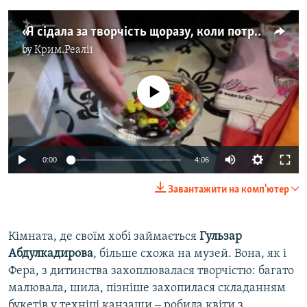
«Я сідала за творчість щоразу, коли потребувала перезавантаження» – дружина політв'язня Фера Абдуллаєва про саморобні книги (відео)
by
Крим.Реалії
No media source currently available
Auto
0:00
4:06
240p
Завантажити на комп'ютер
360p
Auto
240p
360p
480p
480p
Кімната, де своїм хобі займається
Гульзар
Абдулкадирова
, більше схожа на музей. Вона, як і
720p
720p
1080p
Фера, з дитинства захоплювалася творчістю: багато
1080p
малювала, шила, пізніше захопилася складанням
букетів у техніці канзаши ‒ робила квіти з