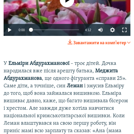
Auto
0:00
4:12
240p
Завантажити на комп'ютер
360p
Auto
240p
360p
480p
480p
У
Ельміри Абдурахманової
– троє дітей. Дочка
народилася вже після арешту батька,
Меджита
720p
720p
1080p
Абдурахманова
, ще одного фігуранта «справи 25».
1080p
Саме діти, а точніше, син
Леман
і змусив Ельміру
до того, щоб вона займалася вишивкою. Ельміра
вишиває давно, каже, що багато вишивала бісером
і хрестом. Але завжди дуже хотіла навчитися
національної кримськотатарської вишивки. Коли
Леман влаштувався на свою першу роботу, він
приніс мамі всю зарплату та сказав: «Ана (мама