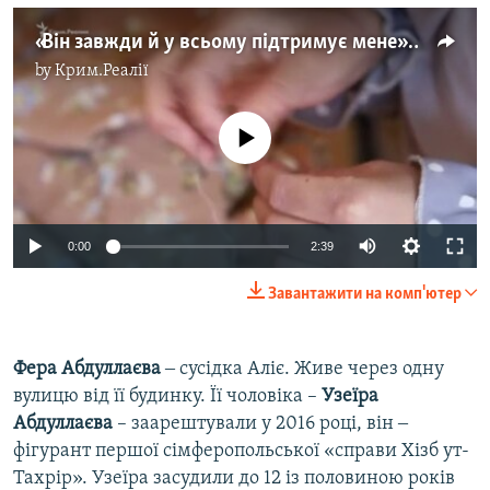
«Він завжди й у всьому підтримує мене» – Аліє Аріфмеметова про арешт чоловіка і улюблену справу (відео)
by
Крим.Реалії
No media source currently available
Auto
0:00
2:39
240p
Завантажити на комп'ютер
360p
Auto
240p
360p
480p
480p
Фера Абдуллаєва
‒ сусідка Аліє. Живе через одну
вулицю від її будинку. Її чоловіка –
Узеїра
720p
720p
1080p
Абдуллаєва
– заарештували у 2016 році, він ‒
1080p
фігурант першої сімферопольської «справи Хізб ут-
Тахрір». Узеїра засудили до 12 із половиною років