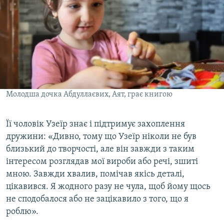
Молодша дочка Абдуллаєвих, Аят, грає книгою
Її чоловік Узеїр знає і підтримує захоплення
дружини: «Дивно, тому що Узеїр ніколи не був
близький до творчості, але він завжди з таким
інтересом розглядав мої вироби або речі, зшиті
мною. Завжди хвалив, помічав якісь деталі,
цікавився. Я жодного разу не чула, щоб йому щось
не сподобалося або не зацікавило з того, що я
роблю».