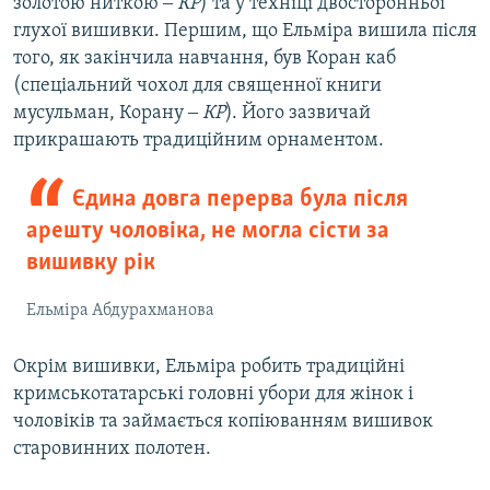
золотою ниткою ‒
КР
) та у техніці двосторонньої
глухої вишивки. Першим, що Ельміра вишила після
того, як закінчила навчання, був Коран каб
(спеціальний чохол для священної книги
мусульман, Корану ‒
КР
). Його зазвичай
прикрашають традиційним орнаментом.
Єдина довга перерва була після
арешту чоловіка, не могла сісти за
вишивку рік
Ельміра Абдурахманова
Окрім вишивки, Ельміра робить традиційні
кримськотатарські головні убори для жінок і
чоловіків та займається копіюванням вишивок
старовинних полотен.