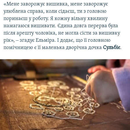
«Мене заворожує вишивка, мене заворожує
улюблена справа, коли сідаєш, ти з головою
поринаєш у роботу. Я кожну вільну хвилину
намагаюся вишивати. Єдина довга перерва була
після арешту чоловіка, не могла сісти за вишивку
рік», ‒ згадує Ельміра. І додає, що її головною
помічницею є її маленька дворічна дочка
Сульбіє
.