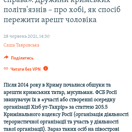
справа». Дружини кримських
ВІДЕОУРОКИ «ELIFBE»
політв'язнів – про хобі, як спосіб
Русский
СВІДЧЕННЯ ОКУПАЦІЇ
пережити арешт чоловіка
Qırımtatar
УКРАЇНСЬКА ПРОБЛЕМА КРИМУ
28 червень 2021, 14:30
ДОЛУЧАЙСЯ!
ІНФОГРАФІКА
Саша Тавровська
Поділитись
Усі сайти RFE/RL
Читати без VPN
Після 2014 року в Криму почалися обшуки та
арешти кримських татар, мусульман. ФСБ Росії
звинувачує їх в «участі або створенні осередку
організації Хізб ут-Тахрір» за статтею 205.5
Кримінального кодексу Росії (організація діяльності
терористичної організації та участь у діяльності
такої організації). Зараз таких осіб на півострові