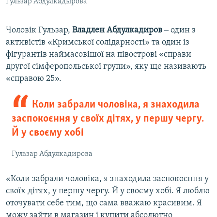
Гульзар Абдулкадырова
Чоловік Гульзар,
Владлен Абдулкадиров
‒ один з
активістів «Кримської солідарності» та один із
фігурантів наймасовішої на півострові «справи
другої сімферопольської групи», яку ще називають
«справою 25».
Коли забрали чоловіка, я знаходила
заспокоєння у своїх дітях, у першу чергу.
Й у своєму хобі
Гульзар Абдулкадирова
«Коли забрали чоловіка, я знаходила заспокоєння у
своїх дітях, у першу чергу. Й у своєму хобі. Я люблю
оточувати себе тим, що сама вважаю красивим. Я
можу зайти в магазин і купити абсолютно