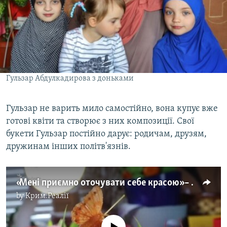
Гульзар Абдулкадирова з доньками
Гульзар не варить мило самостійно, вона купує вже
готові квіти та створює з них композиції. Свої
букети Гульзар постійно дарує: родичам, друзям,
дружинам інших політв'язнів.
«Мені приємно оточувати себе красою» – Гульзар Абдулкадирова про своє захоплення збирати букети (відео)
by
Крим.Реалії
No media source currently available