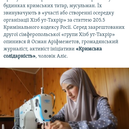
будинках кримських татар, мусульман. Їх
звинувачують в «участі або створенні осередку
організації Хізб ут-Тахрір» за статтею 205.5
Кримінального кодексу Росії. Серед заарештованих
другої сімферопольської «групи Хізб ут-Тахрір»
опинився й Осман Аріфмеметов, громадянський
журналіст, активіст ініціативи
«Кримська
солідарність»
, чоловік Аліє.