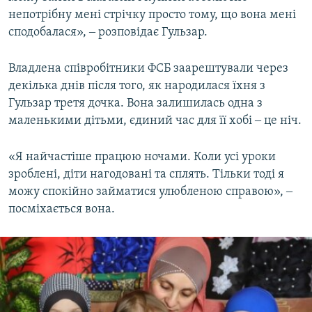
непотрібну мені стрічку просто тому, що вона мені
сподобалася», ‒ розповідає Гульзар.
Владлена співробітники ФСБ заарештували через
декілька днів після того, як народилася їхня з
Гульзар третя дочка. Вона залишилась одна з
маленькими дітьми, єдиний час для її хобі ‒ це ніч.
«Я найчастіше працюю ночами. Коли усі уроки
зроблені, діти нагодовані та сплять. Тільки тоді я
можу спокійно займатися улюбленою справою», ‒
посміхається вона.