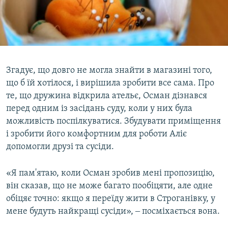
Згадує, що довго не могла знайти в магазині того,
що б їй хотілося, і вирішила зробити все сама. Про
те, що дружина відкрила ательє, Осман дізнався
перед одним із засідань суду, коли у них була
можливість поспілкуватися. Збудувати приміщення
і зробити його комфортним для роботи Аліє
допомогли друзі та сусіди.
«Я пам'ятаю, коли Осман зробив мені пропозицію,
він сказав, що не може багато пообіцяти, але одне
обіцяє точно: якщо я переїду жити в Строганівку, у
мене будуть найкращі сусіди», ‒ посміхається вона.