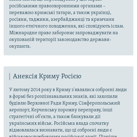
російськими правоохоронними органами –
переважно кримські татари, а також українці,
росіяни, таджики, азербайджанці та кримчани
іншого етнічного походження, які сповідують іслам.
Міжнародне право забороняє запроваджувати на
окупованій території законодавство держави-
окупанта.
Анексія Криму Росією
У лютому 2014 року в Криму з'являлися озброєні люди
в формі без розпізнавальних знаків, які захопили
будівлю Верховної Ради Криму, Сімферопольський
аеропорт, Керченську поромну переправу, інші
стратегічні об'єкти, а також блокували дії
українських військ. Російська влада спочатку
відмовлялася визнавати, що ці озброєні люди є
військовослужбовцями російської армії. Пізніше