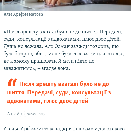
Аліє Аріфмеметова
«Після арешту взагалі було не до шиття. Передачі,
суди, консультації з адвокатами, плюс двоє дітей.
Душа не лежала. Але Осман завжди говорив, що
було б гарно, аби в мене було своє маленьке ательє,
де я зможу працювати й мені ніхто не
заважатиме», ‒ згадує вона.
Після арешту взагалі було не до
шиття. Передачі, суди, консультації з
адвокатами, плюс двоє дітей
Аліє Аріфмеметова
Ательє Аріфмеметова відкрила прямо у дворі свого