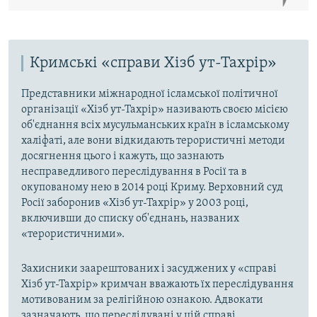
Кримські «справи Хізб ут-Тахрір»
Представники міжнародної ісламської політичної
організації «Хізб ут-Тахрір» називають своєю місією
об'єднання всіх мусульманських країн в ісламському
халіфаті, але вони відкидають терористичні методи
досягнення цього і кажуть, що зазнають
несправедливого переслідування в Росії та в
окупованому нею в 2014 році Криму. Верховний суд
Росії заборонив «Хізб ут-Тахрір» у 2003 році,
включивши до списку об'єднань, названих
«терористичними».
Захисники заарештованих і засуджених у «справі
Хізб ут-Тахрір» кримчан вважають їх переслідування
мотивованим за релігійною ознакою. Адвокати
зазначають, що переслідувані у цій справі