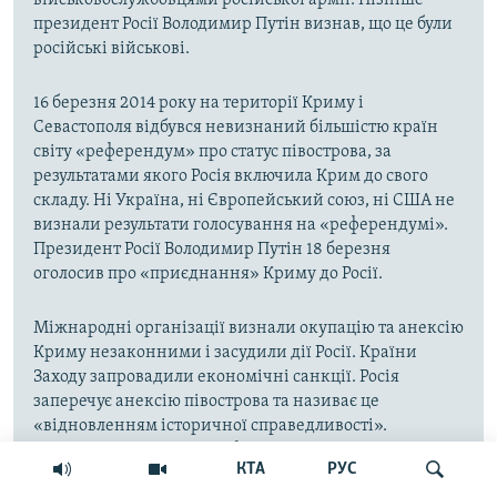
президент Росії Володимир Путін визнав, що це були
російські військові.
16 березня 2014 року на території Криму і
Севастополя відбувся невизнаний більшістю країн
світу «референдум» про статус півострова, за
результатами якого Росія включила Крим до свого
складу. Ні Україна, ні Європейський союз, ні США не
визнали результати голосування на «референдумі».
Президент Росії Володимир Путін 18 березня
оголосив про «приєднання» Криму до Росії.
Міжнародні організації визнали окупацію та анексію
Криму незаконними і засудили дії Росії. Країни
Заходу запровадили економічні санкції. Росія
заперечує анексію півострова та називає це
«відновленням історичної справедливості».
Верховна Рада України офіційно оголосила датою
КТА
РУС
початку тимчасової окупації Криму і Севастополя