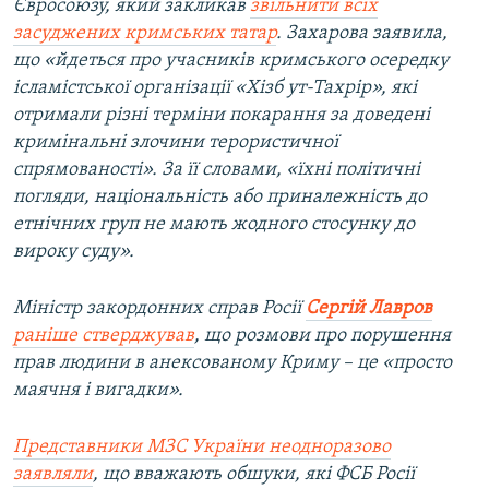
Євросоюзу, який закликав
звільнити всіх
засуджених кримських татар
. Захарова заявила,
що «йдеться про учасників кримського осередку
ісламістської організації «Хізб ут-Тахрір», які
отримали різні терміни покарання за доведені
кримінальні злочини терористичної
спрямованості». За її словами, «їхні політичні
погляди, національність або приналежність до
етнічних груп не мають жодного стосунку до
вироку суду».
Міністр закордонних справ Росії
Сергій Лавров
раніше стверджував
, що розмови про порушення
прав людини в анексованому Криму – це «просто
маячня і вигадки».
Представники МЗС України неодноразово
заявляли
, що вважають обшуки, які ФСБ Росії