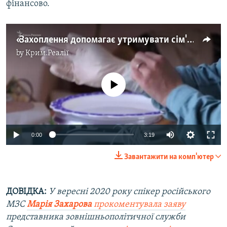
фінансово.
«Захоплення допомагає утримувати сім'ю» – дружина політв'язня Фатма Ісмаїлова – про те, як хобі стало заробітком (відео)
by
Крим.Реалії
No media source currently available
Auto
0:00
3:19
240p
Завантажити на комп'ютер
360p
Auto
240p
360p
480p
480p
ДОВІДКА:
У вересні 2020 року спікер російського
МЗС
Марія Захарова
прокоментувала заяву
720p
720p
1080p
представника зовнішньополітичної служби
1080p