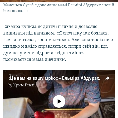
Маленька Сульбіє допомагає мамі Ельмірі Абдурахмановій
із вишивкою
Ельміра купила їй дитячі п'яльця й дозволяє
вишивати під наглядом. «Я спочатку так боялася,
все-таки голка, вона маленька. Але вона так із нею
швидко й вміло справляється, попри свій вік, що,
думаю, у мене підростає гідна зміна», ‒
посміхається мама дівчинки.
«Це вам на вашу мрію» – Ельміра Абдурахманова про національну кримськотатарську вишивку (відео)
by
Крим.Реалії
No media source currently available