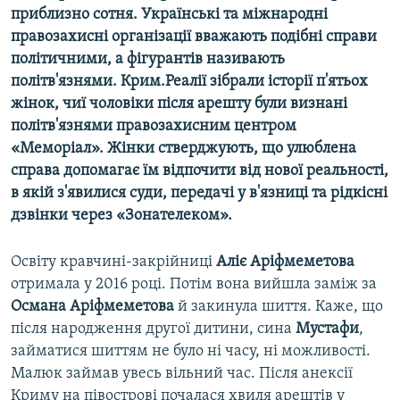
приблизно сотня. Українські та міжнародні
правозахисні організації вважають подібні справи
політичними, а фігурантів називають
політв'язнями. Крим.Реалії зібрали історії п'ятьох
жінок, чиї чоловіки після арешту були визнані
політв'язнями правозахисним центром
«Меморіал». Жінки стверджують, що улюблена
справа допомагає їм відпочити від нової реальності,
в якій з'явилися суди, передачі у в'язниці та рідкісні
дзвінки через «Зонателеком».
Освіту кравчині-закрійниці
Аліє Аріфмеметова
отримала у 2016 році. Потім вона вийшла заміж за
Османа Аріфмеметова
й закинула шиття. Каже, що
після народження другої дитини, сина
Мустафи
,
займатися шиттям не було ні часу, ні можливості.
Малюк займав увесь вільний час. Після анексії
Криму на півострові почалася хвиля арештів у