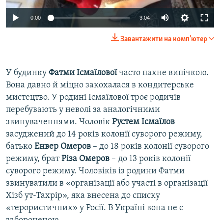
Auto
0:00
3:04
240p
Завантажити на комп'ютер
360p
Auto
240p
360p
480p
480p
У будинку
Фатми Ісмаїлової
часто пахне випічкою.
Вона давно й міцно закохалася в кондитерське
720p
720p
1080p
мистецтво. У родині Ісмаїлової троє родичів
1080p
перебувають у неволі за аналогічними
звинуваченнями. Чоловік
Рустем Ісмаїлов
засуджений до 14 років колонії суворого режиму,
батько
Енвер Омеров
– до 18 років колонії суворого
режиму, брат
Різа Омеров
– до 13 років колонії
суворого режиму. Чоловіків із родини Фатми
звинуватили в «організації або участі в організації
Хізб ут-Тахрір», яка внесена до списку
«терористичних» у Росії. В Україні вона не є