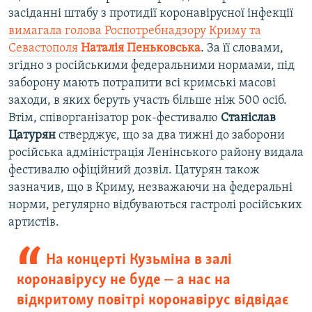
засіданні штабу з протидії коронавірусної інфекції
вимагала голова Роспотребнадзору Криму та
Севастополя
Наталія Пеньковська
. За її словами,
згідно з російськими федеральними нормами, під
заборону мають потрапити всі кримські масові
заходи, в яких беруть участь більше ніж 500 осіб.
Втім, співорганізатор рок-фестивалю
Станіслав
Цатурян
стверджує, що за два тижні до заборони
російська адміністрація Ленінського району видала
фестивалю офіційний дозвіл. Цатурян також
зазначив, що в Криму, незважаючи на федеральні
норми, регулярно відбуваються гастролі російських
артистів.
На концерті Кузьміна в залі
коронавірусу не буде ‒ а нас на
відкритому повітрі коронавірус відвідає