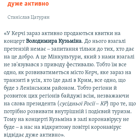
дуже активно
Станіслав Цатурян
«У Керчі зараз активно продаються квитки на
концерт
Володимира Кузьміна
. До нього взагалі
претензій немає ‒ запитання тільки до тих, хто дає
на це добро. А це Мінкультури, який з нами взагалі
не зв'язувався з приводу фестивалю. Тобто їм все
одно, як розвиватиметься місто Керч, яке зараз на
транзиті в усіх, хто їде далі в Крим, все одно, що
буде з Ленінським районом. Тобто регіони й
розвиток цих регіонів байдужі всім, незважаючи
на слова президента (
сусідньої Росії ‒ КР
) про те, що
потрібно розвивати внутрішній і подієвий туризм.
Тому на концерті Кузьміна в залі коронавірусу не
буде ‒ а нас на відкритому повітрі коронавірус
відвідає дуже активно».