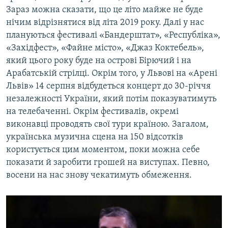
Зараз можна сказати, що це літо майже не буде
нічим відрізнятися від літа 2019 року. Далі у нас
плануються фестивалі «Бандерштат», «Республіка»,
«Західфест», «Файне місто», «Джаз Коктебель»,
який цього року буде на острові Бірючий і на
Арабатській стрілці. Окрім того, у Львові на «Арені
Львів» 14 серпня відбудеться концерт до 30-річчя
незалежності України, який потім показуватимуть
на телебаченні. Окрім фестивалів, окремі
виконавці проводять свої тури країною. Загалом,
українська музична сцена на 150 відсотків
користується цим моментом, поки можна себе
показати й заробити грошей на виступах. Певно,
восени на нас знову чекатимуть обмеження.