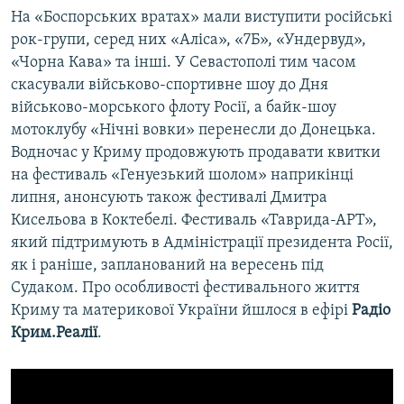
На «Боспорських вратах» мали виступити російські
рок-групи, серед них «Аліса», «7Б», «Ундервуд»,
«Чорна Кава» та інші. У Севастополі тим часом
скасували військово-спортивне шоу до Дня
військово-морського флоту Росії, а байк-шоу
мотоклубу «Нічні вовки» перенесли до Донецька.
Водночас у Криму продовжують продавати квитки
на фестиваль «Генуезький шолом» наприкінці
липня, анонсують також фестивалі Дмитра
Кисельова в Коктебелі. Фестиваль «Таврида-АРТ»,
який підтримують в Адміністрації президента Росії,
як і раніше, запланований на вересень під
Судаком. Про особливості фестивального життя
Криму та материкової України йшлося в ефірі
Радіо
Крим.Реалії
.