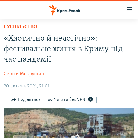
Доступність
посилання
Перейти
СУСПІЛЬСТВО
до
НОВИНИ
«Хаотично й нелогічно»:
основного
ВОДА.КРИМ
матеріалу
фестивальне життя в Криму під
ВІДЕО ТА ФОТО
Перейти
час пандемії
до
ПОЛІТИКА
основної
Сергій Мокрушин
БЛОГИ
навігації
Перейти
20 липень 2021, 21:01
ПОГЛЯД
до
ІНТЕРВ'Ю
Поділитись
Читати без VPN
пошуку
ВСЕ ЗА ДЕНЬ
СПЕЦПРОЕКТИ
ЯК ОБІЙТИ БЛОКУВАННЯ
ДЕПОРТАЦІЯ