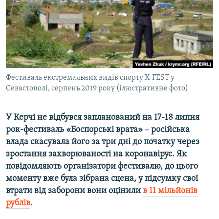
ВІДЕОУРОКИ «ELIFBE»
Русский
СВІДЧЕННЯ ОКУПАЦІЇ
Qırımtatar
УКРАЇНСЬКА ПРОБЛЕМА КРИМУ
ДОЛУЧАЙСЯ!
ІНФОГРАФІКА
Фестиваль екстремальних видів спорту X-FEST у
Севастополі, серпень 2019 року (ілюстративне фото)
Усі сайти RFE/RL
У Керчі не відбувся запланований на 17-18 липня
рок-фестиваль «Боспорські врата» ‒ російська
влада скасувала його за три дні до початку через
зростання захворюваності на коронавірус. Як
повідомляють організатори фестивалю, до цього
моменту вже була зібрана сцена, у підсумку свої
втрати від заборони вони оцінили
в 11 мільйонів
рублів
.