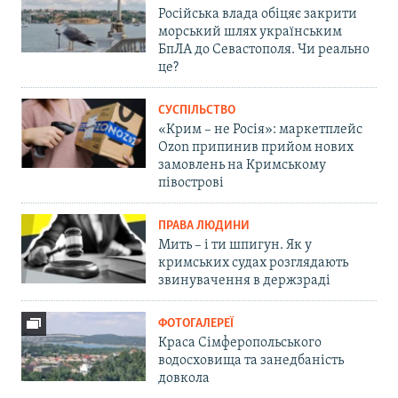
Російська влада обіцяє закрити
морський шлях українським
БпЛА до Севастополя. Чи реально
це?
СУСПІЛЬСТВО
«Крим – не Росія»: маркетплейс
Ozon припинив прийом нових
замовлень на Кримському
півострові
ПРАВА ЛЮДИНИ
Мить – і ти шпигун. Як у
кримських судах розглядають
звинувачення в держзраді
ФОТОГАЛЕРЕЇ
Краса Сімферопольського
водосховища та занедбаність
довкола