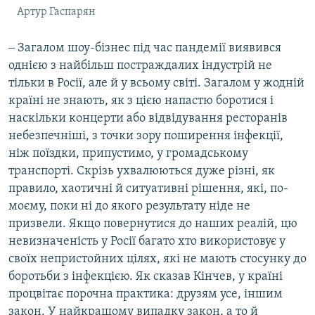
Артур Гаспарян
‒ Загалом шоу-бізнес під час пандемії виявився
однією з найбільш постраждалих індустрій не
тільки в Росії, але й у всьому світі. Загалом у жодній
країні не знають, як з цією напастю боротися і
наскільки концерти або відвідування ресторанів
небезпечніші, з точки зору поширення інфекції,
ніж поїздки, припустимо, у громадському
транспорті. Скрізь ухвалюються дуже різні, як
правило, хаотичні й ситуативні рішення, які, по-
моєму, поки ні до якого результату ніде не
призвели. Якщо повернутися до наших реалій, цю
невизначеність у Росії багато хто використовує у
своїх непристойних цілях, які не мають стосунку до
боротьби з інфекцією. Як сказав Кінчев, у країні
процвітає порочна практика: друзям усе, іншим
закон. У найкращому випадку закон, а то й