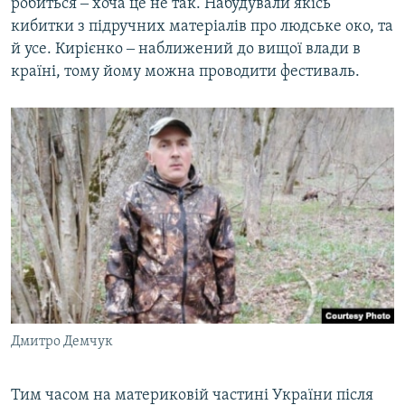
робиться ‒ хоча це не так. Набудували якісь
кибитки з підручних матеріалів про людське око, та
й усе. Кирієнко ‒ наближений до вищої влади в
країні, тому йому можна проводити фестиваль.
Дмитро Демчук
Тим часом на материковій частині України після