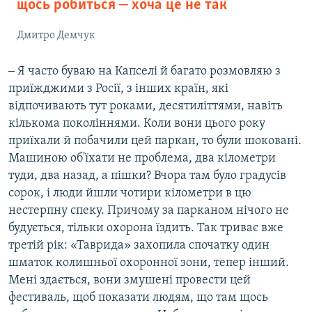
щось робиться ‒ хоча це не так
Дмитро Демчук
‒ Я часто буваю на Капселі й багато розмовляю з
приїжджими з Росії, з інших країн, які
відпочивають тут роками, десятиліттями, навіть
кількома поколіннями. Коли вони цього року
приїхали й побачили цей паркан, то були шоковані.
Машиною об'їхати не проблема, два кілометри
туди, два назад, а пішки? Вчора там було градусів
сорок, і люди йшли чотири кілометри в цю
нестерпну спеку. Причому за парканом нічого не
будується, тільки охорона їздить. Так триває вже
третій рік: «Таврида» захопила спочатку один
шматок колишньої охоронної зони, тепер інший.
Мені здається, вони змушені провести цей
фестиваль, щоб показати людям, що там щось