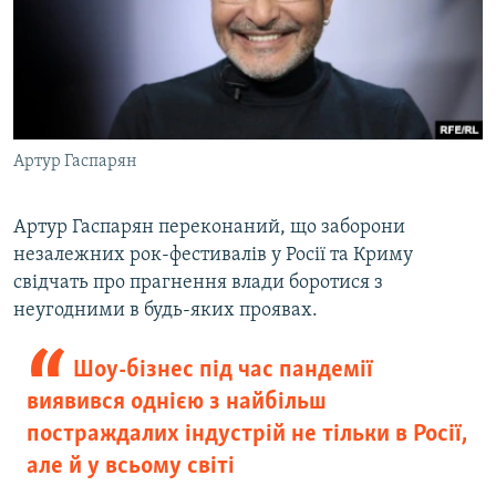
Артур Гаспарян
Артур Гаспарян переконаний, що заборони
незалежних рок-фестивалів у Росії та Криму
свідчать про прагнення влади боротися з
неугодними в будь-яких проявах.
Шоу-бізнес під час пандемії
виявився однією з найбільш
постраждалих індустрій не тільки в Росії,
але й у всьому світі