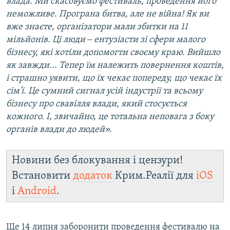
влада. Ми скасовуємо фестиваль, проведення його
неможливе. Програна битва, але не війна! Як ви
вже знаєте, організатори мали збитки на 11
мільйонів. Ці люди ‒ ентузіасти зі сфери малого
бізнесу, які хотіли допомогти своєму краю. Вийшло
як завжди... Тепер їм належить повернення коштів,
і страшно уявити, що їх чекає попереду, що чекає їх
сім'ї. Це сумний сигнал усій індустрії та всьому
бізнесу про свавілля влади, який стосується
кожного. І, звичайно, це тотальна неповага з боку
органів влади до людей».
Новини без блокування і цензури!
Встановити
додаток
Крим.Реалії для
iOS
і
Android
.
Ще 14 липня заборонити проведення фестивалю на