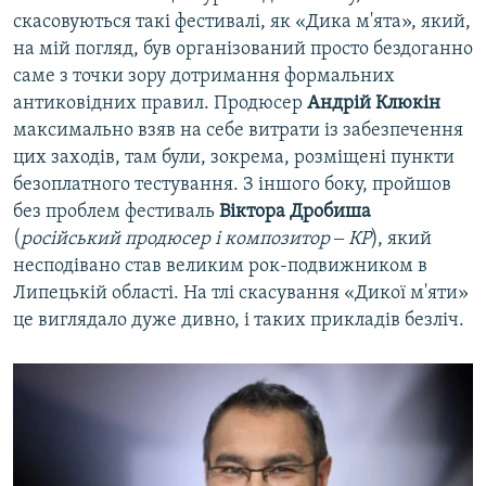
скасовуються такі фестивалі, як «Дика м'ята», який,
на мій погляд, був організований просто бездоганно
саме з точки зору дотримання формальних
антиковідних правил. Продюсер
Андрій Клюкін
максимально взяв на себе витрати із забезпечення
цих заходів, там були, зокрема, розміщені пункти
безоплатного тестування. З іншого боку, пройшов
без проблем фестиваль
Віктора Дробиша
(
російський продюсер і композитор ‒ КР
), який
несподівано став великим рок-подвижником в
Липецькій області. На тлі скасування «Дикої м'яти»
це виглядало дуже дивно, і таких прикладів безліч.