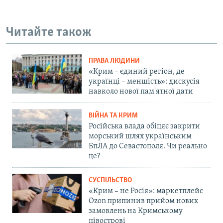
Читайте також
ПРАВА ЛЮДИНИ
«Крим – єдиний регіон, де
українці – меншість»: дискусія
навколо нової пам'ятної дати
ВІЙНА ТА КРИМ
Російська влада обіцяє закрити
морський шлях українським
БпЛА до Севастополя. Чи реально
це?
СУСПІЛЬСТВО
«Крим – не Росія»: маркетплейс
Ozon припинив прийом нових
замовлень на Кримському
півострові