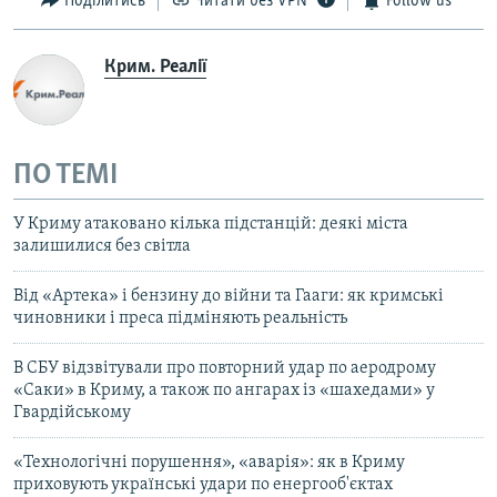
Поділитись
Читати без VPN
Follow us
Крим. Реалії
ПО ТЕМІ
У Криму атаковано кілька підстанцій: деякі міста
залишилися без світла
Від «Артека» і бензину до війни та Гааги: як кримські
чиновники і преса підміняють реальність
В СБУ відзвітували про повторний удар по аеродрому
«Саки» в Криму, а також по ангарах із «шахедами» у
Гвардійському
«Технологічні порушення», «аварія»: як в Криму
приховують українські удари по енергооб'єктах