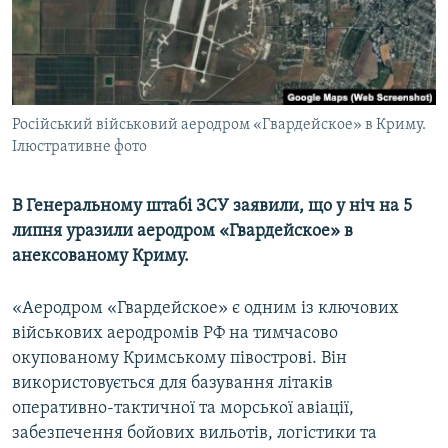
ВІДЕОУРОКИ «ELIFBE»
Русский
СВІДЧЕННЯ ОКУПАЦІЇ
Qırımtatar
УКРАЇНСЬКА ПРОБЛЕМА КРИМУ
ДОЛУЧАЙСЯ!
Російський військовий аеродром «Гвардейское» в Криму.
ІНФОГРАФІКА
Ілюстративне фото
В Генеральному штабі ЗСУ заявили, що у ніч на 5
Усі сайти RFE/RL
липня уразили аеродром «Гвардейское» в
анексованому Криму.
«Аеродром «Гвардейское» є одним із ключових
військових аеродромів РФ на тимчасово
окупованому Кримському півострові. Він
використовується для базування літаків
оперативно-тактичної та морської авіації,
забезпечення бойових вильотів, логістики та