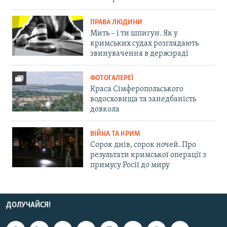
ПРАВА ЛЮДИНИ
Мить – і ти шпигун. Як у
кримських судах розглядають
звинувачення в держзраді
ФОТОГАЛЕРЕЇ
Краса Сімферопольського
водосховища та занедбаність
довкола
ВІЙНА ТА КРИМ
Сорок днів, сорок ночей. Про
результати кримської операції з
примусу Росії до миру
ДОЛУЧАЙСЯ!