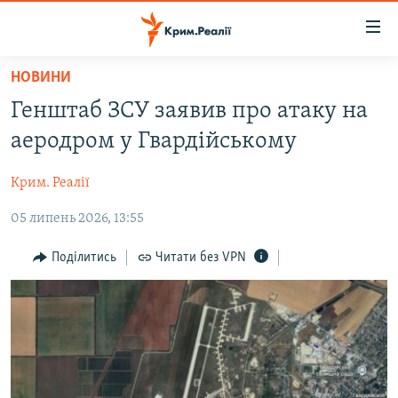
Доступність
посилання
Перейти
НОВИНИ
до
НОВИНИ
Генштаб ЗСУ заявив про атаку на
основного
ВОДА.КРИМ
матеріалу
аеродром у Гвардійському
ВІДЕО ТА ФОТО
Перейти
до
Крим. Реалії
ПОЛІТИКА
основної
05 липень 2026, 13:55
БЛОГИ
навігації
Перейти
ПОГЛЯД
Поділитись
Читати без VPN
до
ІНТЕРВ'Ю
пошуку
ВСЕ ЗА ДЕНЬ
СПЕЦПРОЕКТИ
ЯК ОБІЙТИ БЛОКУВАННЯ
ДЕПОРТАЦІЯ