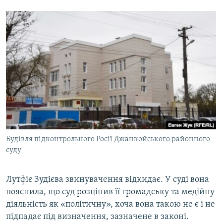
Будівля підконтрольного Росії Джанкойського районного
суду
Лутфіє Зудієва звинувачення відкидає. У суді вона
пояснила, що суд розцінив її громадську та медійну
діяльність як «політичну», хоча вона такою не є і не
підпадає під визначення, зазначене в законі.