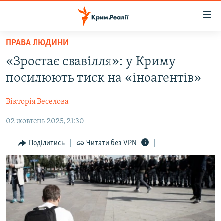
Доступність
посилання
Перейти
ПРАВА ЛЮДИНИ
до
НОВИНИ
«Зростає свавілля»: у Криму
основного
ВОДА.КРИМ
матеріалу
посилюють тиск на «іноагентів»
ВІДЕО ТА ФОТО
Перейти
до
Вікторія Веселова
ПОЛІТИКА
основної
02 жовтень 2025, 21:30
БЛОГИ
навігації
Перейти
ПОГЛЯД
Поділитись
Читати без VPN
до
ІНТЕРВ'Ю
пошуку
ВСЕ ЗА ДЕНЬ
СПЕЦПРОЕКТИ
ЯК ОБІЙТИ БЛОКУВАННЯ
ДЕПОРТАЦІЯ