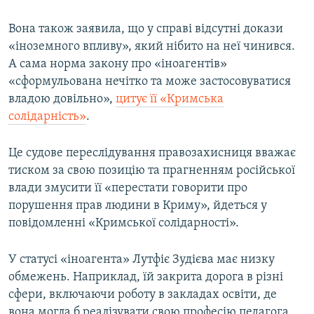
Вона також заявила, що у справі відсутні докази
«іноземного впливу», який нібито на неї чинився.
А сама норма закону про «іноагентів»
«сформульована нечітко та може застосовуватися
владою довільно»,
цитує її «Кримська
солідарність»
.
Це судове переслідування правозахисниця вважає
тиском за свою позицію та прагненням російської
влади змусити її «перестати говорити про
порушення прав людини в Криму», йдеться у
повідомленні «Кримської солідарності».
У статусі «іноагента» Лутфіє Зудієва має низку
обмежень. Наприклад, їй закрита дорога в різні
сфери, включаючи роботу в закладах освіти, де
вона могла б реалізувати свою професію педагога.