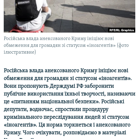
ВІДЕОУРОКИ «ELIFBE»
Русский
СВІДЧЕННЯ ОКУПАЦІЇ
Qırımtatar
УКРАЇНСЬКА ПРОБЛЕМА КРИМУ
ДОЛУЧАЙСЯ!
Російська влада анексованого Криму ініціює нові
ІНФОГРАФІКА
обмеження для громадян зі статусом «іноагентів» (фото
ілюстративне)
Усі сайти RFE/RL
Російська влада анексованого Криму ініціює нові
обмеження для громадян зі статусом «іноагентів».
Вони пропонують Держдумі РФ заборонити
публічне використання їхньої творчості, називаючи
це «питанням національної безпеки». Російські
депутати, водночас, спростили процедуру
кримінального переслідування людей зі статусом
«іноагентів». Ця норма торкнеться і анексованого
Криму. Чого очікувати, розповідаємо в матеріалі