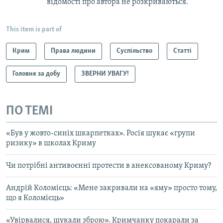
відомості про автора не розкриваються.
This item is part of
Крим
Права людини
Суспільство
Статті
Головне за добу
ЗВЕРНИ УВАГУ!
ПО ТЕМІ
«Був у жовто-синіх шкарпетках». Росія шукає «групи
ризику» в школах Криму
Чи потрібні антивоєнні протести в анексованому Криму?
Андрій Коломієць: «Мене закривали на «яму» просто тому,
що я Коломієць»
«Увірвалися, шукали зброю». Кримчанку покарали за