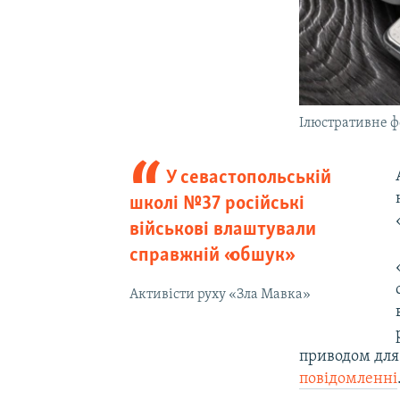
Ілюстративне ф
У севастопольській
школі №37 російські
військові влаштували
справжній «обшук»
Активісти руху «Зла Мавка»
приводом для 
повідомленні