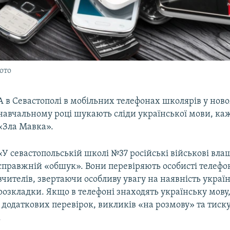
ото
А в Севастополі в мобільних телефонах школярів у нов
навчальному році шукають сліди української мови, каж
«Зла Мавка».
«У севастопольській школі №37 російські військові вл
справжній «обшук». Вони перевіряють особисті телефон
вчителів, звертаючи особливу увагу на наявність україн
розкладки. Якщо в телефоні знаходять українську мову,
додаткових перевірок, викликів «на розмову» та тиску
.