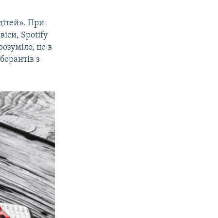
дітей». При
іси, Spotify
озуміло, це в
борантів з