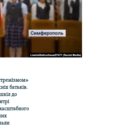
кстремізмом»
ніх батьків.
 шкіл до
нтрі
омасштабного
них
чали