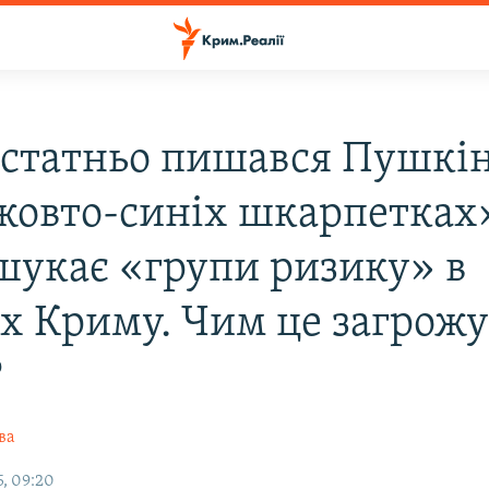
статньо пишався Пушкі
 жовто-синіх шкарпетках
 шукає «групи ризику» в
х Криму. Чим це загрожу
?
ва
, 09:20