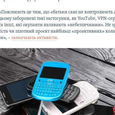
«Пояснюють це тим, що «батьки самі не контролюють 
цьому заборонені такі застосунки, як YouTube, VPN-серв
та інші, які окупанти називають «небезпечними». Не зр
міста чи пілотний проєкт найбільш «проактивних» кола
ри», –
зазначають активісти
.