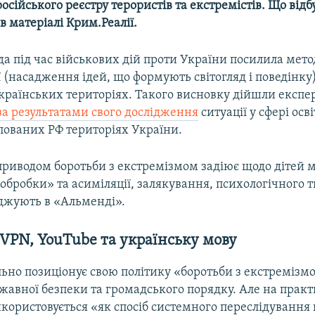
осійського реєстру терористів та екстремістів. Що відб
в матеріалі Крим.Реалії.
да під час військових дій проти України посилила мет
 (насадження ідей, що формують світогляд і поведінку
країнських територіях. Такого висновку дійшли експе
за результатами свого дослідження
ситуації у сфері осв
пованих РФ територіях України.
 приводом боротьби з екстремізмом задіює щодо дітей 
 обробки» та асиміляції, залякування, психологічного т
рджують в «Альменді».
VPN, YouTube та українську мову
льно позиціонує свою політику «боротьби з екстремізм
жавної безпеки та громадського порядку. Але на практ
користовується «як спосіб системного переслідування 