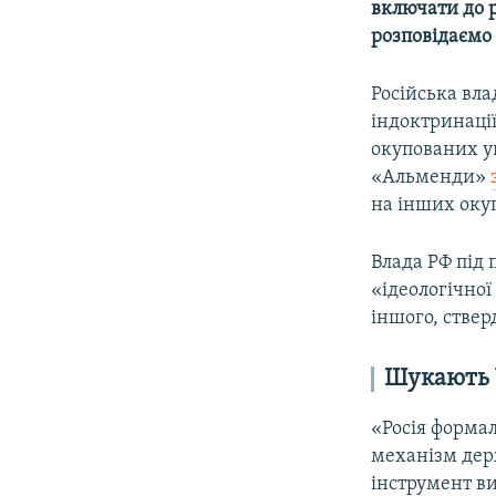
включати до р
розповідаємо 
Російська вла
індоктринації
окупованих у
«Альменди»
на інших оку
Влада РФ під
«ідеологічної
іншого, стве
Шукають 
«Росія форма
механізм дер
інструмент ви