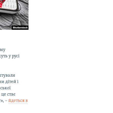
ому
уть у русі
аштували
и дітей і
ської
 це стає
», –
йдеться в