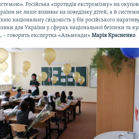
истемою». Російська «протидія екстремізму» на окупо
раїни не лише впливає на поведінку дітей, а й систем
хню національну свідомість у бік російського наратив
изики для України у сферах національної безпеки та ку
», – говорить експертка «Альменди»
Марія Красненко
.