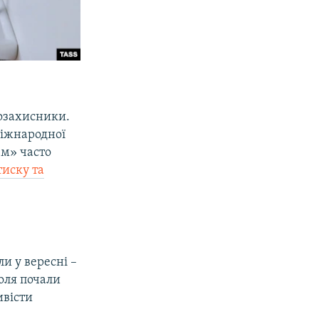
возахисники.
міжнародної
зм» часто
тиску та
и у вересні –
оля почали
ивісти