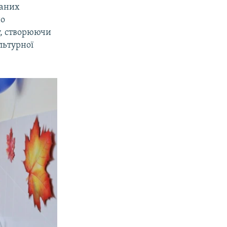
ваних
но
у, створюючи
льтурної