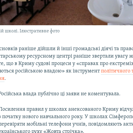
ій школі. Ілюстративне фото
новків раніше дійшли й інші громадські діячі та пра
тарському ресурсному центрі раніше звертали увагу 
те, що в Криму судові процеси у «справах про екстремі
ються російською владою» як інструмент
політичного 
ня
.
Російська влада публічно ці заяви не коментувала.
Посилення правил у школах анексованого Криму відчул
з початку нового навчального року. У школах Сімфероп
перевіряти мобільні телефони учнів, повідомляють акт
українського руху «Жовта стрічка».