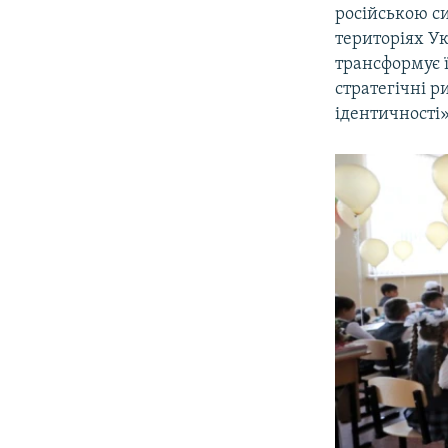
російською с
територіях Ук
трансформує ї
стратегічні р
ідентичності