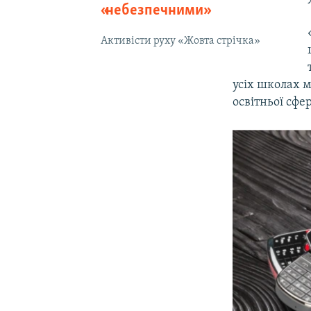
«небезпечними»
Активісти руху «Жовта стрічка»
усіх школах 
освітньої сфе