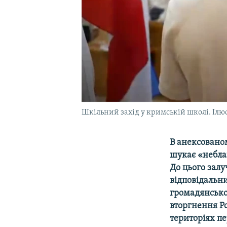
Шкільний захід у кримській школі. Ілю
В анексовано
шукає «неблаг
До цього залу
відповідальни
громадянсько
вторгнення Ро
територіях пе