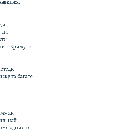
увається,
оди
) на
рти
іти в Криму та
методи
иску та багато
ом» як
иці цей
незгодних із