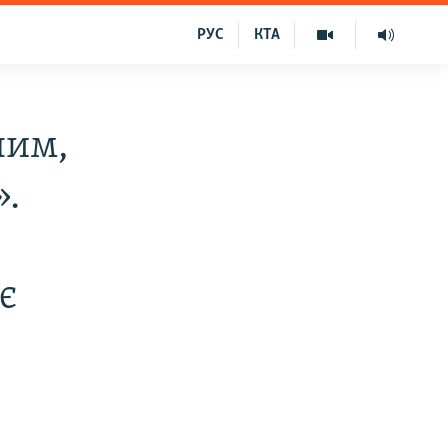
РУС
КТА
ним,
».
є