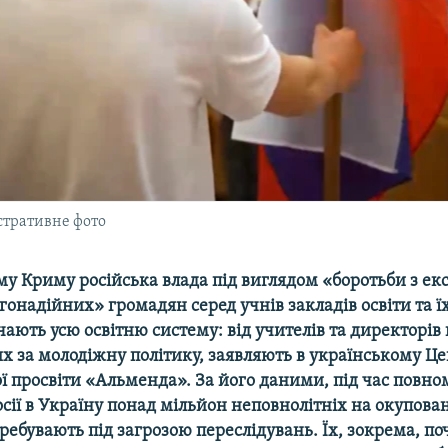
стративне фото
му Криму російська влада під виглядом «боротьби з е
онадійних» громадян серед учнів закладів освіти та їх
чають усю освітню систему: від учителів та директорів
х за молодіжну політику, заявляють в українському Це
ї просвіти «Альменда». За його даними, під час повн
сії в Україну понад мільйон неповнолітніх на окупова
ребувають під загрозою переслідувань. Їх, зокрема, по