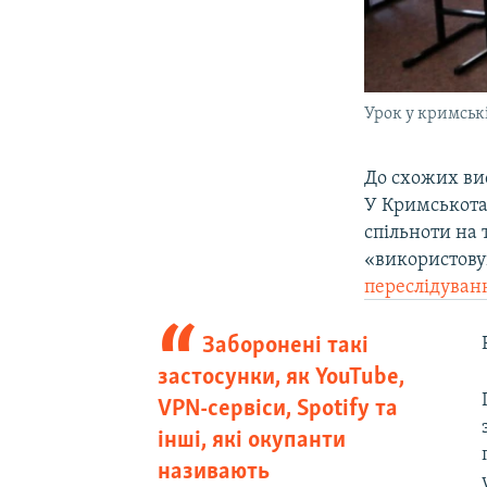
Урок у кримськ
До схожих вис
У Кримськота
спільноти на 
«використову
переслідуван
Заборонені такі
застосунки, як YouTube,
VPN-сервіси, Spotify та
інші, які окупанти
називають