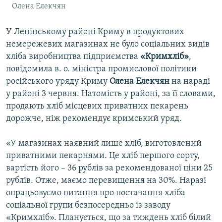
Олена Елекчян
У Ленінському районі Криму в продуктових
немережевих магазинах не було соціальних видів
хліба виробництва підприємства
«Кримхліб»
,
повідомила в. о. міністра промислової політики
російського уряду Криму
Олена Елекчян
на нараді
у районі 3 червня. Натомість у районі, за її словами,
продають хліб місцевих приватних пекарень
дорожче, ніж рекомендує кримський уряд.
«У магазинах наявний лише хліб, виготовлений
приватними пекарнями. Це хліб першого сорту,
вартість його – 36 рублів за рекомендованої ціни 25
рублів. Отже, маємо перевищення на 30%. Наразі
опрацьовуємо питання про постачання хліба
соціальної групи безпосередньо із заводу
«Кримхліб». Планується, що за тиждень хліб білий