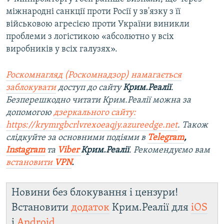
міжнародні санкції проти Росії у зв'язку з її
військовою агресією проти України виникли
проблеми з логістикою «абсолютно у всіх
виробників у всіх галузях».
Роскомнагляд (Роскомнадзор) намагається
заблокувати
доступ до сайту
Крим.Реалії
.
Безперешкодно читати Крим.Реалії можна за
допомогою
дзеркального сайту:
https://krymrgbcrlvrexoeaqjy.azureedge.net
. Також
слідкуйте за основними подіями в
Telegram
,
Instagram
та
Viber
Крим.Реалії
. Рекомендуємо вам
встановити
VPN
.
Новини без блокування і цензури!
Встановити
додаток
Крим.Реалії для
iOS
і
Android
.