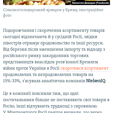
Сільськогосподарський ярмарок у Криму, ілюстраційне
фото
Подорожчання і скорочення асортименту товарів
сьогодні відзначають й у сусідній Росії, звідки
півострів отримує продовольство та інші ресурси.
Від березня після зменшення імпорту та відходу з
російського ринку закордонних торгових
представництв внаслідок розв'язаної Кремлем
війни проти України в Росії
скоротився асортимент
продовольчих та непродовольчих товарів на
15%-33%, з'ясувала аналітична компанія
NielsenIQ
.
Це в компанії пояснили тим, що одні
постачальники більше не поставляють свої товари в
Росію, інші відчувають труднощі з сировиною.
У Мінпромторгу Росії раніше визнали, що через