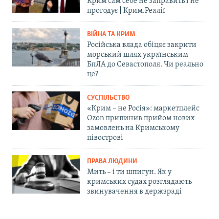
Крим сам себе не заправить і не
прогодує | Крим.Реалії
ВІЙНА ТА КРИМ
Російська влада обіцяє закрити
морський шлях українським
БпЛА до Севастополя. Чи реально
це?
СУСПІЛЬСТВО
«Крим – не Росія»: маркетплейс
Ozon припинив прийом нових
замовлень на Кримському
півострові
ПРАВА ЛЮДИНИ
Мить – і ти шпигун. Як у
кримських судах розглядають
звинувачення в держзраді