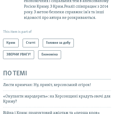
економічних і соціальних тем в анексованому
Росією Криму. З Крим.Реалії співпрацює з 2014
року. З метою безпеки справжнє ім'я та інші
відомості про автора не розкриваються.
This item is part of
Крим
Статті
Головне за добу
ЗВЕРНИ УВАГУ!
Економіка
ПО ТЕМІ
Листи кримчан: Ну, привіт, херсонський огірок!
«Окупанти мародерять»: на Херсонщині крадуть овочі для
Криму?
Війна і Крим: продуктовий ажіотаж та «перша кров»