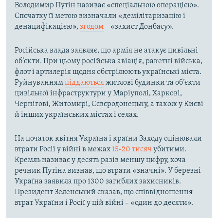
Володимир Путін називає «спеціальною операцією».
Спочатку її метою визначали «демілітаризацію і
денацифікацією»,
згодом
– «захист Донбасу».
Російська влада заявляє, що армія не атакує цивільні
об’єкти. При цьому російська авіація, ракетні війська,
флот і артилерія щодня обстрілюють українські міста.
Руйнуванням
піддаються
житлові будинки та об’єкти
цивільної інфраструктури у Маріуполі, Харкові,
Чернігові, Житомирі, Сєвєродонецьку, а також у Києві
й інших українських містах і селах.
На початок квітня Україна і країни Заходу оцінювали
втрати Росії у війні в межах
15-20 тисяч
убитими.
Кремль називає у десять разів меншу цифру, хоча
речник Путіна визнав, що втрати «значні». У березні
Україна заявила про 1300 загиблих захисників.
Президент Зеленський сказав, що співвідношення
втрат України і Росії у цій війні – «один до десяти».