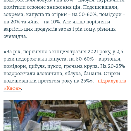
подорожчали яблука і на 20% – цибуля. Журналісти
помітили сезонне зниження цін. Подешевшали,
зокрема, капуста та огірки – на 50-60%, помідори –
на 20% та яйця – на 10%. Але якщо порівняти
вартість цих продуктів зараз і рік тому, різниця
очевидна.
«За рік, порівняно з кінцем травня 2021 року, у 2,5
рази подорожчала капуста, на 50-60% – картопля,
помідори, цибуля, цукор, гречана крупа. На 20-25%
подорожчали яловичина, яблука, банани. Огірки
подешевшали протягом року на 25%», –
підрахувала
«Кафа»
.