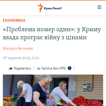
Доступність
посилання
Перейти
ЕКОНОМІКА
до
НОВИНИ
«Проблема номер один»: у Криму
основного
ВОДА.КРИМ
матеріалу
влада програє війну з цінами
ВІДЕО ТА ФОТО
Перейти
до
Вікторія Веселова
ПОЛІТИКА
основної
07 червень 2022, 11:15
БЛОГИ
навігації
Перейти
ПОГЛЯД
Поділитись
Читати без VPN
до
ІНТЕРВ'Ю
пошуку
ВСЕ ЗА ДЕНЬ
СПЕЦПРОЕКТИ
ЯК ОБІЙТИ БЛОКУВАННЯ
ДЕПОРТАЦІЯ