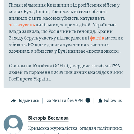
Після звільнення Київщини від російських військ у
містах Буча, Ірпінь, Гостомель та селах області
виявили факти масових убивств, катувань та
зґвалтувань
цивільних, зокрема дітей. Українська
влада заявила, що Росія чинить геноцид. Країни
Заходу беруть участь у підтвердженні
фактів
масових
убивств. РФ відкидає звинувачення у воєнних
злочинах, а вбивства у Бучі називає «постановкою».
Станом на 10 квітня ООН підтвердила загибель 1793
людей та поранення 2439 цивільних внаслідок війни
Росії проти Україні.
Поділитись
Читати без VPN
Follow us
Вікторія Веселова
Кримська журналістка, оглядач політичних,