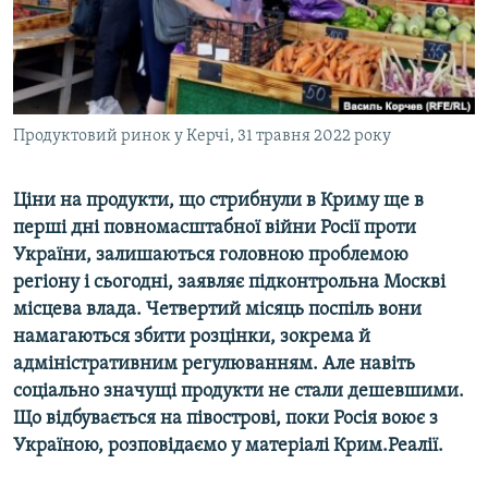
ВІДЕОУРОКИ «ELIFBE»
Русский
СВІДЧЕННЯ ОКУПАЦІЇ
Qırımtatar
УКРАЇНСЬКА ПРОБЛЕМА КРИМУ
ДОЛУЧАЙСЯ!
Продуктовий ринок у Керчі, 31 травня 2022 року
ІНФОГРАФІКА
Ціни на продукти, що стрибнули в Криму ще в
перші дні повномасштабної війни Росії проти
Усі сайти RFE/RL
України, залишаються головною проблемою
регіону і сьогодні, заявляє підконтрольна Москві
місцева влада. Четвертий місяць поспіль вони
намагаються збити розцінки, зокрема й
адміністративним регулюванням. Але навіть
соціально значущі продукти не стали дешевшими.
Що відбувається на півострові, поки Росія воює з
Україною, розповідаємо у матеріалі Крим.Реалії.