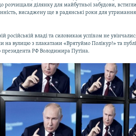
що розчищали ділянку для майбутньої забудови, встиг
нність, висаджену ще в радянські роки для утримання
ій російській владі та силовикам успіхом не увінчалис
и на вулицю з плакатами «Врятуймо Полікур!» та публ
о президента РФ Володимира Путіна.