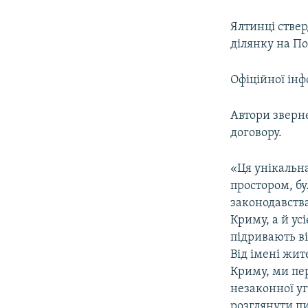
Ялтинці стве
ділянку на По
Офіційної інф
Автори зверн
договору.
«Ця унікальна
простором, бу
законодавств
Криму, а й усі
підривають ві
Від імені жит
Криму, ми пе
незаконної уг
розглянути пи