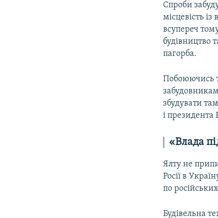
Спроби забуду
місцевість із
всупереч том
будівництво 
пагорба.
Побоюючись т
забудовникам
збудувати там
і президента 
«Влада пі
Ялту не прип
Росії в Украї
по російських
Будівельна те