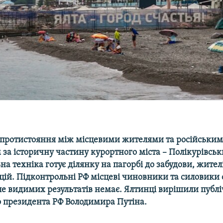
є протистояння між місцевими жителями та російськи
за історичну частину курортного міста – Полікурівськ
на техніка готує ділянку на пагорбі до забудови, жите
нцій. Підконтрольні РФ місцеві чиновники та силовики 
ле видимих результатів немає. Ялтинці вирішили публ
о президента РФ Володимира Путіна.