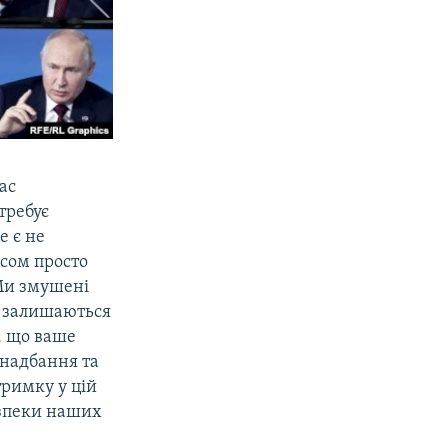
ас
требує
е є не
исом просто
 Ми змушені
си залишаються
, що ваше
 надбання та
тримку у цій
езпеки наших