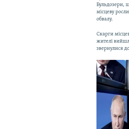
Бульдозери, 
місцеву росли
обвалу.
Скарги місцев
жителі вийшл
звернулися д