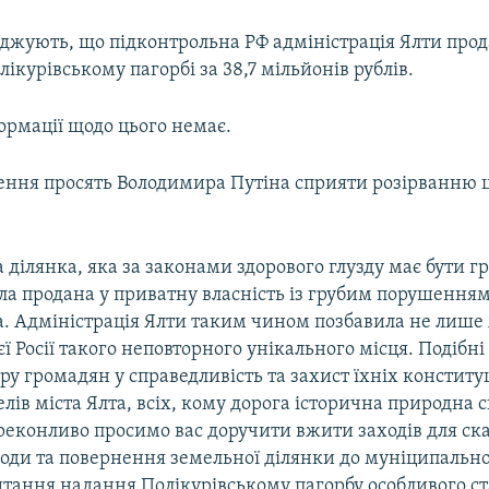
рджують, що підконтрольна РФ адміністрація Ялти про
лікурівському пагорбі за 38,7 мільйонів рублів.
ормації щодо цього немає.
ення просять Володимира Путіна сприяти розірванню 
 ділянка, яка за законами здорового глузду має бути 
ла продана у приватну власність із грубим порушення
а. Адміністрація Ялти таким чином позбавила не лише
єї Росії такого неповторного унікального місця. Подібні 
ру громадян у справедливість та захист їхніх конститу
елів міста Ялта, всіх, кому дорога історична природна
реконливо просимо вас доручити вжити заходів для ск
оди та повернення земельної ділянки до муніципальної
тання надання Полікурівському пагорбу особливого ста