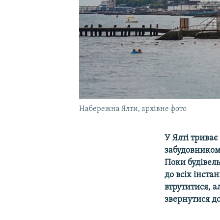
Набережна Ялти, архівне фото
У Ялті трива
забудовником 
Поки будівель
до всіх інста
втрутитися, а
звернутися д