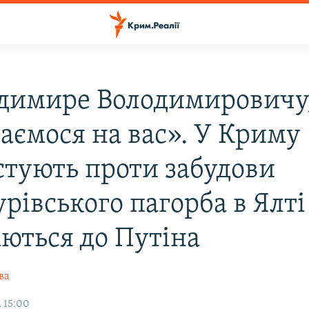
димире Володимировичу
ваємося на вас». У Криму
стують проти забудови
рівського пагорба в Ялті
аються до Путіна
ва
, 15:00