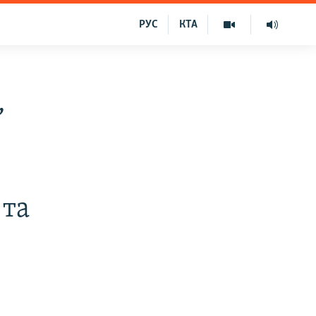
РУС
КТА
,
 та