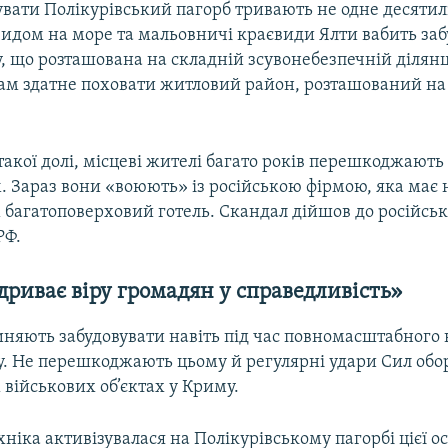
вати Полікурівський пагорб тривають не одне десятилі
 видом на море та мальовничі краєвиди Ялти вабить за
у, що розташована на складній зсувонебезпечній ділян
там здатне поховати житловий район, розташований на
акої долі, місцеві жителі багато років перешкоджають
. Зараз вони «воюють» із російською фірмою, яка має 
 багатоповерховий готель. Скандал дійшов до російсь
РФ.
дриває віру громадян у справедливість»
иняють забудовувати навіть під час повномасштабного
ну. Не перешкоджають цьому й регулярні удари Сил об
 військових об’єктах у Криму.
хніка активізувалася на Полікурівському пагорбі цієї ос