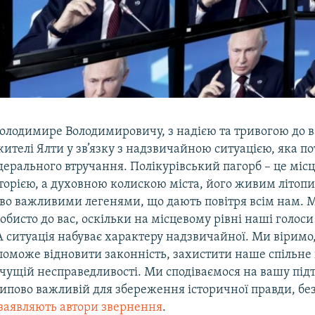
лодимире Володимировичу, з надією та тривогою до в
ителі Ялти у зв’язку з надзвичайною ситуацією, яка по
ерального втручання. Полікурівський пагорб – це місц
торією, а духовною колискою міста, його живим літоп
єво важливими легенями, що дають повітря всім нам.
обисто до вас, оскільки на місцевому рівні наші голо
А ситуація набуває характеру надзвичайної. Ми віримо
поможе відновити законність, захистити наше спільне
чущій несправедливості. Ми сподіваємося на вашу під
ципово важливій для збереження історичної правди, б
заявляють автори звернення
.