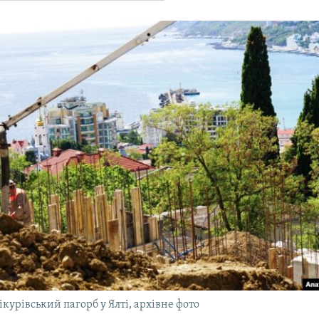
курівський пагорб у Ялті, архівне фото