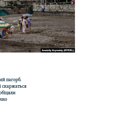
м
ий пагорб.
лі скаржаться
обіцяли
ічно