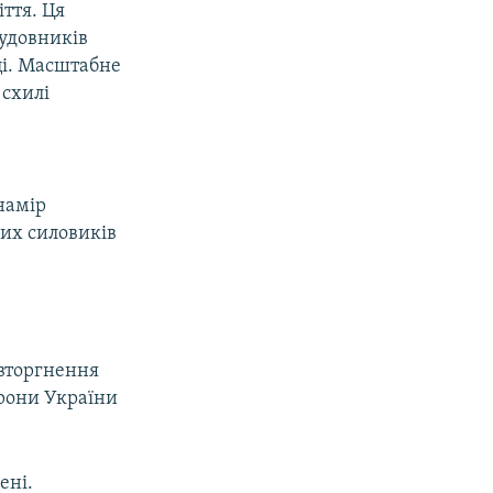
ття. Ця
будовників
ці. Масштабне
 схилі
намір
ких силовиків
 вторгнення
орони України
ені.