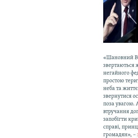
«Шановний Во
звертаються ж
негайного фед
простою тери
неба та житт
звернутися ос
поза увагою. 
втручання до
запобігти кри
справі, прин
громадян», –