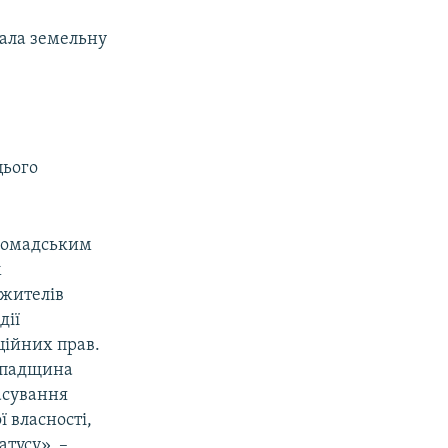
дала земельну
цього
громадським
м
 жителів
дії
ційних прав.
 спадщина
асування
 власності,
тусу», –