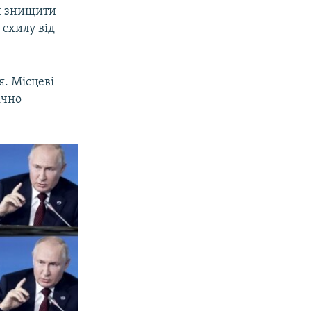
ли знищити
 схилу від
я. Місцеві
ічно