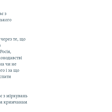
ає з
ського
 через те, що
в
Росія,
конодавстві
на чи не
о і за що
 спати
є з міркувань
ним кримчанам