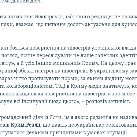
ромадський діяч.
й активіст із Білогірська, ім'я якого редакція не назив
зпеки, вважає, що питання досить актуальне для крим
ан бояться повернення на півострів української влади
й погляд, почне переслідувати не лише запеклих адепті
світу», а й усіх інших мешканців Криму. На цьому грає 
раїнофобські настрої на півострові. В українському за
 зараз чітко прописувати норми, за якими людину мож
 колабораціоністом. Тоді в Криму люди знатимуть, ког
нська влада після повернення на півострів, а хто може
суне всі інсинуації щодо цього», – розповів активіст.
омадський діяч із Ялти, ім'я якого редакція не назива
повів
Крим.Реалії
, що навіть проукраїнсько орієнтова
оступатися деякими принципами в умовах окупації.