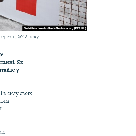
 березня 2018 року
ле
итанні. Як
тайте у
і в силу своїх
ьким
и
кою