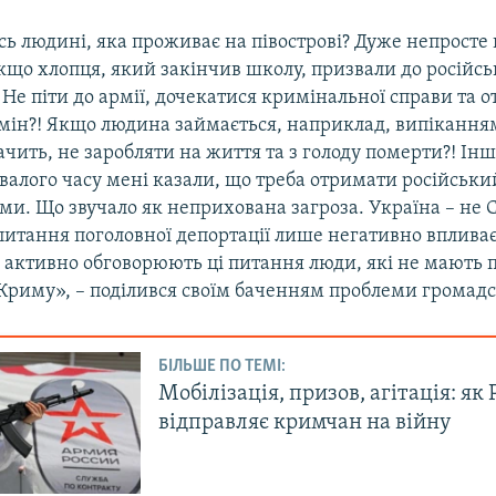
ь людині, яка проживає на півострові? Дуже непросте
що хлопця, який закінчив школу, призвали до російськ
Не піти до армії, дочекатися кримінальної справи та 
мін?! Якщо людина займається, наприклад, випіканням 
ачить, не заробляти на життя та з голоду померти?! Ін
алого часу мені казали, що треба отримати російський
ми. Що звучало як неприхована загроза. Україна – не С
итання поголовної депортації лише негативно впливає 
 активно обговорюють ці питання люди, які не мають п
 Криму», – поділився своїм баченням проблеми громадс
БІЛЬШЕ ПО ТЕМІ:
Мобілізація, призов, агітація: як 
відправляє кримчан на війну