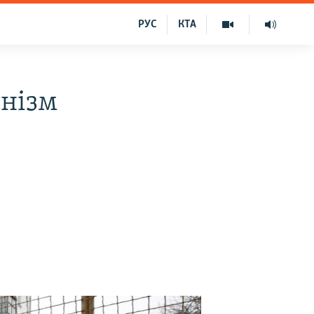
РУС
КТА
онізм