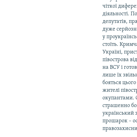
чіткої дифере
діяльності. П
депутатів, пр
дуже серйозн
у проукраїнс
стоїть. Кримч
Україні, при
півострова ві
на ВСУ і готов
лише їх звіль
бояться цьог
жителі півост
окупантами. О
страшенно бо
український 
прошарок – о
правозахисни