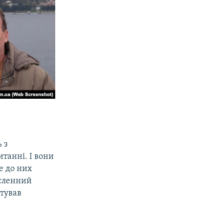
 з
танні. І вони
е до них
исленний
нтував