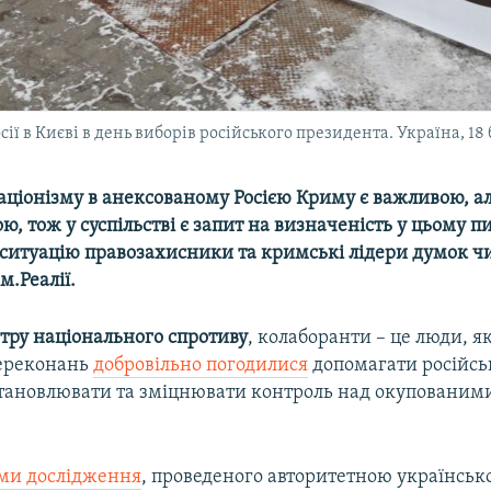
осії в Києві в день виборів російського президента. Україна, 18
аціонізму в анексованому Росією Криму є важливою, а
, тож у суспільстві є запит на визначеність у цьому п
ситуацію правозахисники та кримські лідери думок чи
м.Реалії.
тру національного спротиву
, колаборанти – це люди, як
переконань
добровільно погодилися
допомагати російс
тановлювати та зміцнювати контроль над окупованим
ами дослідження
, проведеного авторитетною українсь