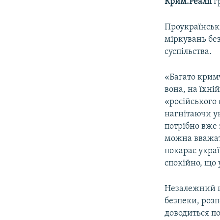
Крим.Реалії
г
Проукраїнськи
міркувань бе
суспільства.
«Багато кримч
вона, на їхні
«російського 
нагнітаючи ук
потрібно вже
можна вважати
покарає украї
спокійно, що у
Незалежний гр
безпеки, роз
доводиться п