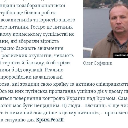
нціації колабораціоністської
отрібна ще більша робота
авозахисників та юристів з цього
ого питання. Гостро це питання
ькому кримському суспільстві не
ани, які зберегли вірність
страсно бажають звільнення
д російських окупантів, чекають
і терпіти й блокаду, й обстріли
Олег Софяник
нили б від окупації. Реально
о проросійськи налаштовані
рова, які зрадили свою країну та активно співпрацюють
сь на них путінська пропаганда успішно діє у цьому пи
яться повернення контролю України над Кримом. Сам
закон має бути нещадним. Ці люди – злочинці. Є ще ч
сь із ними найскладніше в цьому питанні», – прокоме
к ситуацію для
Крим.Реалії
.