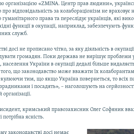
ю організацією «ZMINA. Центр прав людини», українс
 про відповідальність за колабораціонізм не враховує
гуманітарного права та переслідує українців, які вик
ідні функції в окупації, наприклад, забезпечують фун
них служб.
тві досі не прописано чітко, за яку діяльність в окупац
дувати громадян. Поки держава не вирішує проблеми 
, населення України в окупації дедалі більше видаляєт
 того, що законодавство може вважати їх колаборанта
пекулюючи тим, що якщо Україна повернеться, то всіх 
радниками і посадять», – наголошують на серйозності 
 організації.
исидент, кримський правозахисник Олег Софяник вва
 потрібна ясність.
му законодавстві досі немає