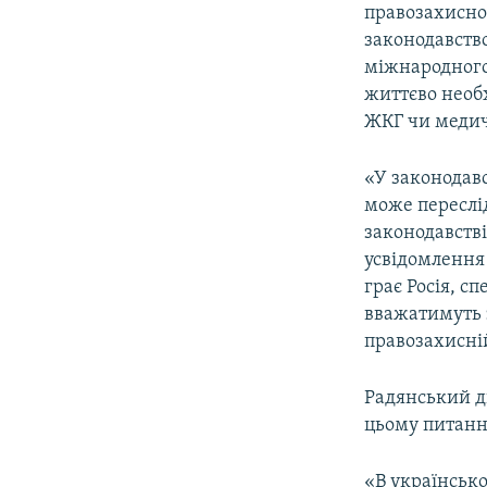
правозахисно
законодавство
міжнародного 
життєво необх
ЖКГ чи медич
«У законодавс
може переслі
законодавстві
усвідомлення
грає Росія, с
вважатимуть з
правозахисній
Радянський д
цьому питанні
«В українсько