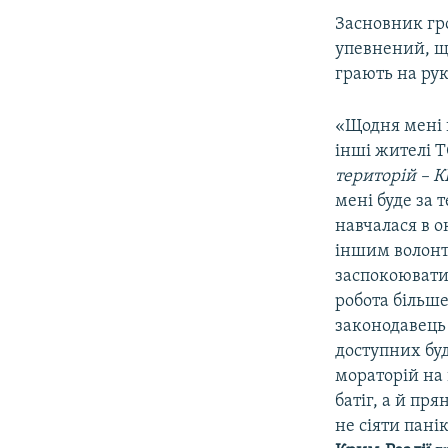
Засновник гр
упевнений, що
грають на ру
«Щодня мені 
інші жителі 
територій – К
мені буде за 
навчалася в о
іншим волонт
заспокоювати,
робота більше
законодавець 
доступних бу
мораторій на 
батіг, а й пр
не сіяти пані