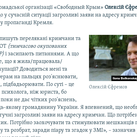
омадської організації «Свободный Крым»
Олексій Єфр
 у сучасній ситуації загрозливі заяви на адресу кримч
ку пропаганді Кремля.
пишуть перелякані кримчани та
ТОТ
(тимчасово окупованих
Р)
і засипають питаннями. А що
те, що я жила/працювала/
купації? Доводиться мені та
ерам на пальцях роз'яснювати,
 підбадьорювати. По суті – це
Олексій Єфремов
 психолога, ніж юриста, бо
поки не дає чітких роз'яснень,
дь-якому громадянину України. Я впевнений, що необ
гучні загрозливі заяви на адресу кримчан. Що потрібе
яник. Потрібно заохочувати та стимулювати мешканців п
ку та розбрат, заради піару та згадок у ЗМІ», – зазначив