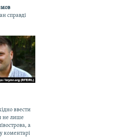
емов
ан справді
хідно ввести
н не лише
івострова, а
 у коментарі