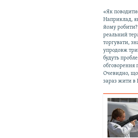
«Як поводитис
Наприклад, як
йому робити? 
реальний тер
торгувати, зн
упродовж трив
будуть пробле
обговорення п
Очевидно, що
зараз жити в