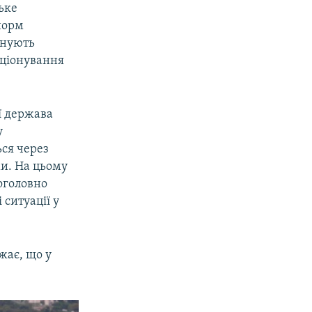
ьке
 норм
онують
кціонування
ії держава
у
ься через
ми. На цьому
поголовно
ситуації у
жає, що у