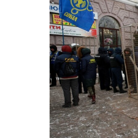
ВІДЕОУРОКИ «ELIFBE»
СВІДЧЕННЯ ОКУПАЦІЇ
УКРАЇНСЬКА ПРОБЛЕМА КРИМУ
ІНФОГРАФІКА