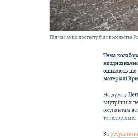
Під час акції протесту біля посольства Р
Тема колабор
неоднозначною
оцінюють цю 
матеріалі Кри
На думку
Цен
внутрішніх 
окупантам вс
територіями.
За
результат