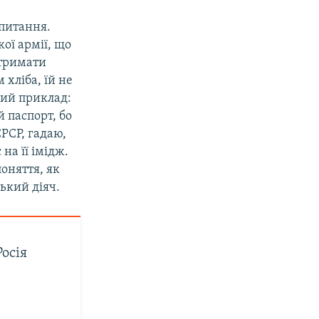
 питання.
ої армії, що
отримати
хліба, їй не
ший приклад:
 паспорт, бо
РСР, гадаю,
на її імідж.
оняття, як
ький діяч.
Росія