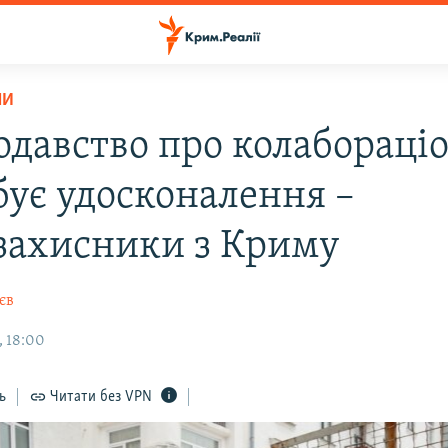
НИ
одавство про колабораці
бує удосконалення –
захисники з Криму
єв
, 18:00
ь
Читати без VPN