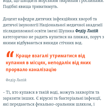
вода, що шкодить морським тваринам і рослинами.
Подібні явища триватимуть.
Доцент кафедри дитячих інфекційних хвороб та
дитячої імунології Національної медичної академії
післядипломної освіти імені Шупика
Федір Лапій
категорично не радить купатися на пляжах, поруч з
якими відбуваються викиди стічних вод.
Краще взагалі утриматися від
купання в місцях, неподалік від яких
прорвало каналізацію
Федір Лапій
– Ті, хто купався в такій воді, можуть захворіти та
заразити інших. Є вірусні та бактеріальні інфекції,
які передаються фекально-оральним шляхом, і