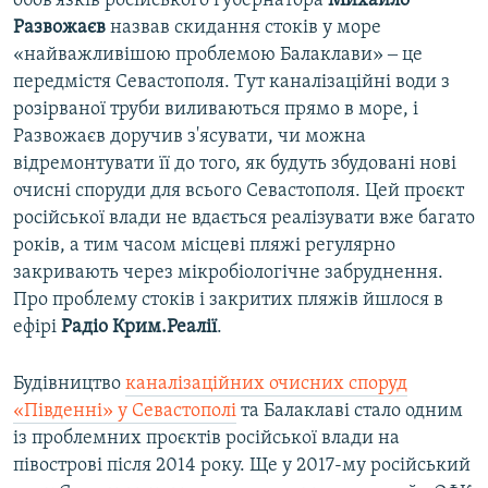
обов'язків російського губернатора
Михайло
Развожаєв
назвав скидання стоків у море
«найважливішою проблемою Балаклави» ‒ це
передмістя Севастополя. Тут каналізаційні води з
розірваної труби виливаються прямо в море, і
Развожаєв доручив з'ясувати, чи можна
відремонтувати її до того, як будуть збудовані нові
очисні споруди для всього Севастополя. Цей проєкт
російської влади не вдається реалізувати вже багато
років, а тим часом місцеві пляжі регулярно
закривають через мікробіологічне забруднення.
Про проблему стоків і закритих пляжів йшлося в
ефірі
Радіо Крим.Реалії
.
Будівництво
каналізаційних очисних споруд
«Південні» у Севастополі
та Балаклаві стало одним
із проблемних проєктів російської влади на
півострові після 2014 року. Ще у 2017-му російський