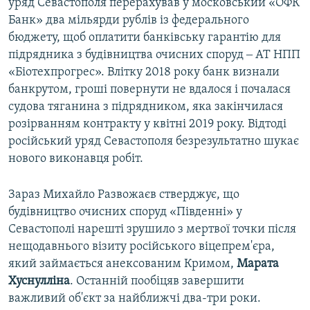
уряд Севастополя перерахував у московський «ОФК
Банк» два мільярди рублів із федерального
бюджету, щоб оплатити банківську гарантію для
підрядника з будівництва очисних споруд ‒ АТ НПП
«Біотехпрогрес». Влітку 2018 року банк визнали
банкрутом, гроші повернути не вдалося і почалася
судова тяганина з підрядником, яка закінчилася
розірванням контракту у квітні 2019 року. Відтоді
російський уряд Севастополя безрезультатно шукає
нового виконавця робіт.
Зараз Михайло Развожаєв стверджує, що
будівництво очисних споруд «Південні» у
Севастополі нарешті зрушило з мертвої точки після
нещодавнього візиту російського віцепрем'єра,
який займається анексованим Кримом,
Марата
Хуснулліна
. Останній пообіцяв завершити
важливий об'єкт за найближчі два-три роки.