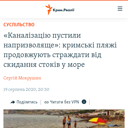
Доступність
посилання
Перейти
СУСПІЛЬСТВО
до
НОВИНИ
«Каналізацію пустили
основного
ВОДА.КРИМ
матеріалу
напризволяще»: кримські пляжі
ВІДЕО ТА ФОТО
Перейти
продовжують страждати від
до
ПОЛІТИКА
скидання стоків у море
основної
БЛОГИ
навігації
Сергій Мокрушин
Перейти
ПОГЛЯД
до
19 серпень 2020, 20:30
ІНТЕРВ'Ю
пошуку
ВСЕ ЗА ДЕНЬ
Поділитись
Читати без VPN
СПЕЦПРОЕКТИ
ЯК ОБІЙТИ БЛОКУВАННЯ
ДЕПОРТАЦІЯ