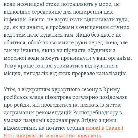
коли неочищені стоки потрапляють у море, це
відповідне середовище для поширення цих
інфекцій. Звісно, не варто їхати відпочивати туди,
де, як ви знаєте, є проблеми з очищенням стічних
вод і тим паче купатися там. Якщо без цього не
обійтися, обов'язково мийте руки перед їжею, але
так чи інакше, якщо ви пірнаєте, збудники з
морської води можуть проникнути у ваш організм.
Тому краще взагалі утриматися від купання в
місцях, неподалік від яких прорвало каналізацію.
Утім, з відкриттям курортного сезону в Криму
російська влада півострова регулярно повідомляє
про рейди, які проводяться на пляжах із метою
дотримання рекомендацій Роспотребнадзору в
умовах пандемії коронавірусу. Згідно з цими
відомостями, на початку серпня
пляжі в Саках і
Ялті лідирували за кількістю порушень
.