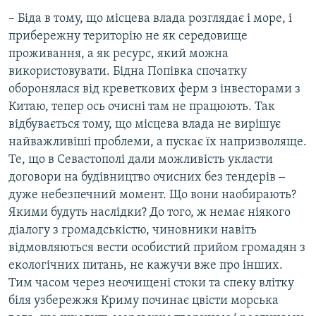
– Біда в тому, що місцева влада розглядає і море, і
прибережну територію не як середовище
проживання, а як ресурс, який можна
використовувати. Бідна Попівка спочатку
оборонялася від креветкових ферм з інвесторами з
Китаю, тепер ось очисні там не працюють. Так
відбувається тому, що місцева влада не вирішує
найважливіші проблеми, а пускає їх напризволяще.
Те, що в Севастополі дали можливість укласти
договори на будівництво очисних без тендерів ‒
дуже небезпечний момент. Що вони наобирають?
Якими будуть наслідки? До того, ж немає ніякого
діалогу з громадськістю, чиновники навіть
відмовляються вести особистий прийом громадян з
екологічних питань, не кажучи вже про інших.
Тим часом через неочищені стоки та спеку влітку
біля узбережжя Криму починає цвісти морська