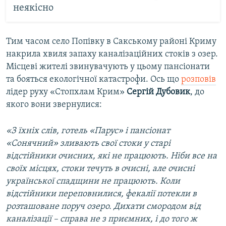
неякісно
Тим часом село Попівку в Сакському районі Криму
накрила хвиля запаху каналізаційних стоків з озер.
Місцеві жителі звинувачують у цьому пансіонати
та бояться екологічної катастрофи. Ось що
розповів
лідер руху «Стопхлам Крим»
Сергій Дубовик
, до
якого вони звернулися:
«З їхніх слів, готель «Парус» і пансіонат
«Сонячний» зливають свої стоки у старі
відстійники очисних, які не працюють. Ніби все на
своїх місцях, стоки течуть в очисні, але очисні
української спадщини не працюють. Коли
відстійники переповнилися, фекалії потекли в
розташоване поруч озеро. Дихати смородом від
каналізації – справа не з приємних, і до того ж