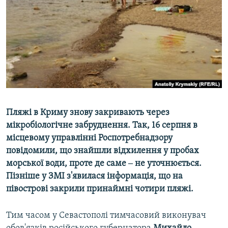
ВІДЕОУРОКИ «ELIFBE»
Русский
СВІДЧЕННЯ ОКУПАЦІЇ
Qırımtatar
УКРАЇНСЬКА ПРОБЛЕМА КРИМУ
ДОЛУЧАЙСЯ!
ІНФОГРАФІКА
Усі сайти RFE/RL
Пляжі в Криму знову закривають через
мікробіологічне забруднення. Так, 16 серпня в
місцевому управлінні Роспотребнадзору
повідомили, що знайшли відхилення у пробах
морської води, проте де саме ‒ не уточнюється.
Пізніше у ЗМІ з'явилася інформація, що на
півострові закрили принаймні чотири пляжі.
Тим часом у Севастополі тимчасовий виконувач