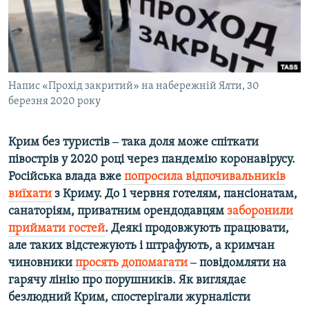
ВІДЕОУРОКИ «ELIFBE»
Русский
СВІДЧЕННЯ ОКУПАЦІЇ
Qırımtatar
УКРАЇНСЬКА ПРОБЛЕМА КРИМУ
ДОЛУЧАЙСЯ!
Напис «Прохід закритий» на набережній Ялти, 30
ІНФОГРАФІКА
березня 2020 року
Крим без туристів ‒ така доля може спіткати
Усі сайти RFE/RL
півострів у 2020 році через пандемію коронавірусу.
Російська влада вже
попросила відпочивальників
виїхати
з Криму. До 1 червня готелям, пансіонатам,
санаторіям, приватним орендодавцям
заборонили
приймати гостей
. Деякі продовжують працювати,
але таких відстежують і штрафують, а кримчан
чиновники
просять допомагати
‒ повідомляти на
гарячу лінію про порушників. Як виглядає
безлюдний Крим, спостерігали журналісти