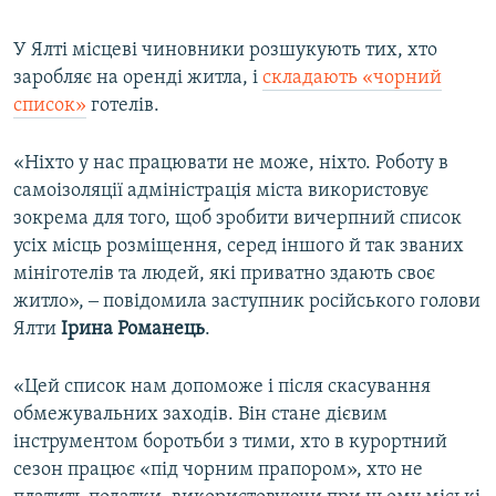
У Ялті місцеві чиновники розшукують тих, хто
заробляє на оренді житла, і
складають «чорний
список»
готелів.
«Ніхто у нас працювати не може, ніхто. Роботу в
самоізоляції адміністрація міста використовує
зокрема для того, щоб зробити вичерпний список
усіх місць розміщення, серед іншого й так званих
мініготелів та людей, які приватно здають своє
житло», ‒ повідомила заступник російського голови
Ялти
Ірина Романець
.
«Цей список нам допоможе і після скасування
обмежувальних заходів. Він стане дієвим
інструментом боротьби з тими, хто в курортний
сезон працює «під чорним прапором», хто не