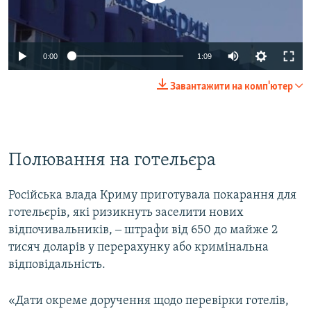
Auto
0:00
1:09
270p
Завантажити на комп'ютер
360p
Auto
270p
360p
404p
404p
1080p
Полювання на готельєра
1080p
Російська влада Криму приготувала покарання для
готельєрів, які ризикнуть заселити нових
відпочивальників, ‒ штрафи від 650 до майже 2
тисяч доларів у перерахунку або кримінальна
відповідальність.
«Дати окреме доручення щодо перевірки готелів,