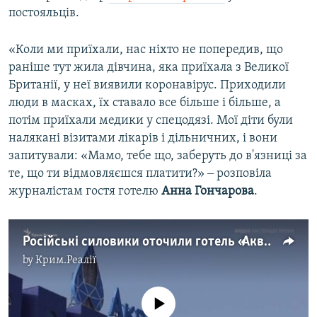
i
постояльців.
d
e
«Коли ми приїхали, нас ніхто не попередив, що
раніше тут жила дівчина, яка приїхала з Великої
Британії, у неї виявили коронавірус. Приходили
люди в масках, їх ставало все більше і більше, а
потім приїхали медики у спецодязі. Мої діти були
налякані візитами лікарів і дільничних, і вони
запитували: «Мамо, тебе що, заберуть до в'язниці за
те, що ти відмовляєшся платити?» ‒ розповіла
журналістам гостя готелю
Анна Гончарова
.
Російські силовики оточили готель «Аквамарин», де виявили коронавірус (відео)
by
Крим.Реалії
No media source currently available