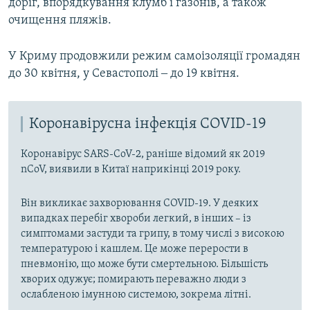
доріг, впорядкування клумб і газонів, а також
очищення пляжів.
У Криму продовжили режим самоізоляції громадян
до 30 квітня, у Севастополі ‒ до 19 квітня.
Коронавірусна інфекція COVID-19
Коронавірус SARS-CoV-2, раніше відомий як 2019
nCoV, виявили в Китаї наприкінці 2019 року.
Він викликає захворювання COVID-19. У деяких
випадках перебіг хвороби легкий, в інших – із
симптомами застуди та грипу, в тому числі з високою
температурою і кашлем. Це може перерости в
пневмонію, що може бути смертельною. Більшість
хворих одужує; помирають переважно люди з
ослабленою імунною системою, зокрема літні.