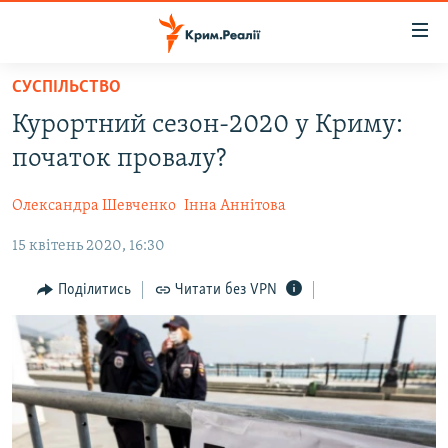
Доступність
посилання
Перейти
СУСПІЛЬСТВО
до
НОВИНИ
Курортний сезон-2020 у Криму:
основного
ВОДА.КРИМ
матеріалу
початок провалу?
ВІДЕО ТА ФОТО
Перейти
до
Олександра Шевченко
Інна Аннітова
ПОЛІТИКА
основної
15 квітень 2020, 16:30
БЛОГИ
навігації
Перейти
ПОГЛЯД
Поділитись
Читати без VPN
до
ІНТЕРВ'Ю
пошуку
ВСЕ ЗА ДЕНЬ
СПЕЦПРОЕКТИ
ЯК ОБІЙТИ БЛОКУВАННЯ
ДЕПОРТАЦІЯ