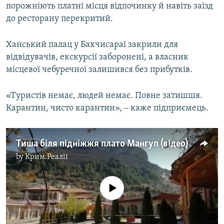
порожніють платні місця відпочинку й навіть заїзд
до ресторану перекритий.
Ханський палац у Бахчисараї закрили для
відвідувачів, екскурсії заборонені, а власник
місцевої чебуречної залишився без прибутків.
«Туристів немає, людей немає. Повне затишшя.
Карантин, чисто карантин», ‒ каже підприємець.
Тиша біля підніжжя плато Мангуп (відео)
by
Крим.Реалії
No media source currently available