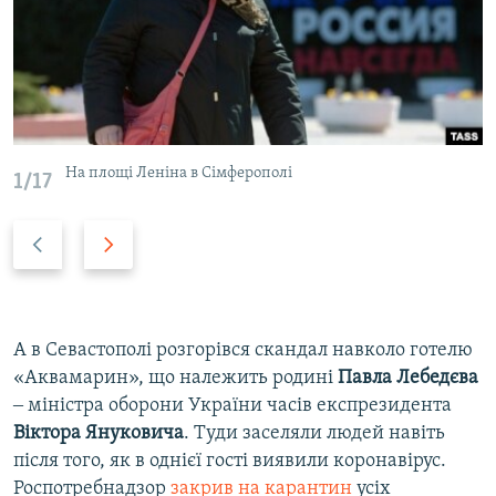
На площі Леніна в Сімферополі
1/17
P
N
r
e
e
x
v
t
i
s
А в Севастополі розгорівся скандал навколо готелю
o
l
«Аквамарин», що належить родині
Павла Лебедєва
u
i
‒ міністра оборони України часів експрезидента
s
d
Віктора Януковича
. Туди заселяли людей навіть
s
e
після того, як в однієї гості виявили коронавірус.
l
Роспотребнадзор
закрив на карантин
усіх