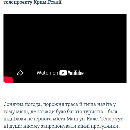
телепроєкту Крим.Реалії.
Сонячна погода, порожня траса й тиша навіть у
тому місці, де завжди було багато туристів ‒ біля
підніжжя печерного міста Мангуп-Кале. Тепер тут
ні душі: нікому запропонувати кінні прогулянки,