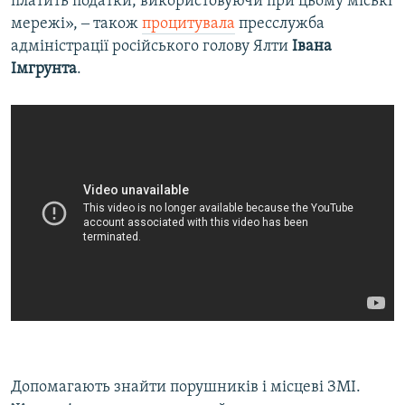
платить податки, використовуючи при цьому міські
мережі», ‒ також
процитувала
пресслужба
адміністрації російського голову Ялти
Івана
Імгрунта
.
Допомагають знайти порушників і місцеві ЗМІ.