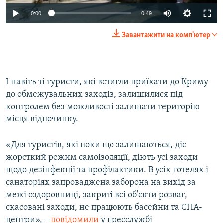
Auto
0:00
0:49
270p
Завантажити на комп'ютер
360p
Auto
270p
360p
404p
404p
І навіть ті туристи, які встигли приїхати до Криму
1080p
1080p
до обмежувальних заходів, залишилися під
контролем без можливості залишати територію
місця відпочинку.
«Для туристів, які поки що залишаються, діє
жорсткий режим самоізоляції, діють усі заходи
щодо дезінфекції та профілактики. В усіх готелях і
санаторіях запроваджена заборона на вихід за
межі оздоровниці, закриті всі об'єкти розваг,
скасовані заходи, не працюють басейни та СПА-
центри», ‒
повідомили
у пресслужбі