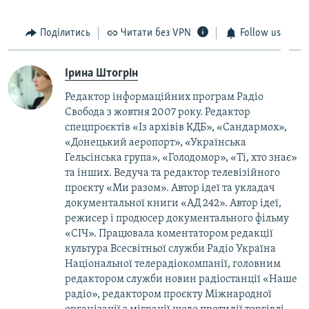
Поділитись
Читати без VPN
Follow us
Ірина Штогрін
Редактор інформаційних програм Радіо
Свобода з жовтня 2007 року. Редактор
спецпроєктів «Із архівів КДБ», «Сандармох»,
«Донецький аеропорт», «Українська
Гельсінська група», «Голодомор», «Ті, хто знає»
та інших. Ведуча та редактор телевізійного
проєкту «Ми разом». Автор ідеї та укладач
документальної книги «АД 242». Автор ідеї,
режисер і продюсер документального фільму
«СІЧ». Працювала коментатором редакції
культура Всесвітньої служби Радіо Україна
Національної телерадіокомпанії, головним
редактором служби новин радіостанції «Наше
радіо», редактором проєкту Міжнародної