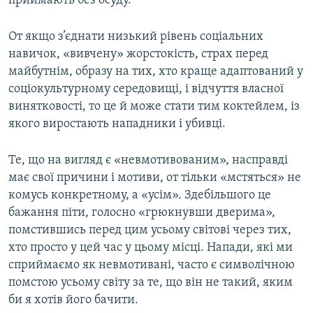
приймають без осуду.
От якщо з’єднати низький рівень соціальних
навичок, «вивчену» жорстокість, страх перед
майбутнім, образу на тих, хто краще адаптований у
соціокультурному середовищі, і відчуття власної
винятковості, то це й може стати тим коктейлем, із
якого виростають нападники і убивці.
Те, що на вигляд є «невмотивованим», насправді
має свої причини і мотиви, от тільки «мстяться» не
комусь конкретному, а «усім». Здебільшого це
бажання піти, голосно «грюкнувши дверима»,
помстившись перед цим усьому світові через тих,
хто просто у цей час у цьому місці. Напади, які ми
сприймаємо як невмотивані, часто є символічною
помстою усьому світу за те, що він не такий, яким
би я хотів його бачити.