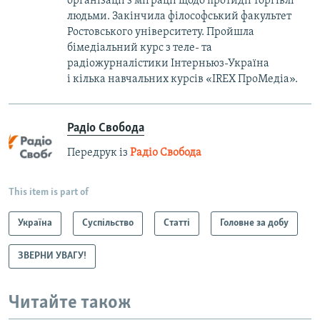
організації з міграції щодо протидії торгівлі
людьми. Закінчила філософський факультет
Ростовського університету. Пройшла
бімедіальний курс з теле- та
радіожурналістики Інтерньюз-Україна
і кілька навчальних курсів «IREX ПроМедіа».
Радіо Свобода
Передрук із
Радіо Свобода
This item is part of
Україна
Суспільство
Статті
Головне за добу
ЗВЕРНИ УВАГУ!
Читайте також