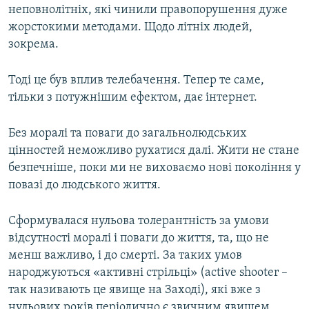
неповнолітніх, які чинили правопорушення дуже
жорстокими методами. Щодо літніх людей,
зокрема.
Тоді це був вплив телебачення. Тепер те саме,
тільки з потужнішим ефектом, дає інтернет.
Без моралі та поваги до загальнолюдських
цінностей неможливо рухатися далі. Жити не стане
безпечніше, поки ми не виховаємо нові покоління у
повазі до людського життя.
Сформувалася нульова толерантність за умови
відсутності моралі і поваги до життя, та, що не
менш важливо, і до смерті. За таких умов
народжуються «активні стрільці» (active shooter –
так називають це явище на Заході), які вже з
нульових років періодично є звичним явищем,