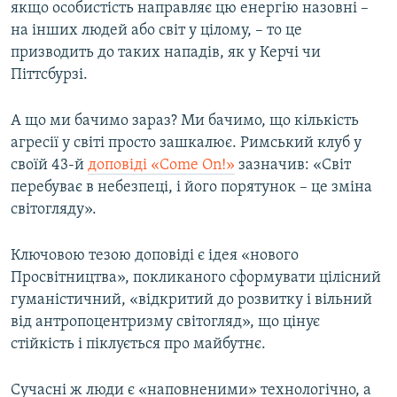
якщо особистість направляє цю енергію назовні –
на інших людей або світ у цілому, – то це
призводить до таких нападів, як у Керчі чи
Піттсбурзі.
А що ми бачимо зараз? Ми бачимо, що кількість
агресії у світі просто зашкалює. Римський клуб у
своїй 43-й
доповіді «Come On!»
зазначив: «Світ
перебуває в небезпеці, і його порятунок – це зміна
світогляду».
Ключовою тезою доповіді є ідея «нового
Просвітництва», покликаного сформувати цілісний
гуманістичний, «відкритий до розвитку і вільний
від антропоцентризму світогляд», що цінує
стійкість і піклується про майбутнє.
Сучасні ж люди є «наповненими» технологічно, а