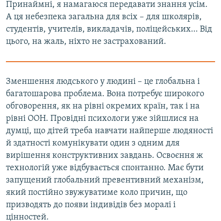
Принаймні, я намагаюся передавати знання усім.
А ця небезпека загальна для всіх – для школярів,
студентів, учителів, викладачів, поліцейських… Від
цього, на жаль, ніхто не застрахований.
Зменшення людського у людині – це глобальна і
багатошарова проблема. Вона потребує широкого
обговорення, як на рівні окремих країн, так і на
рівні ООН. Провідні психологи уже зійшлися на
думці, що дітей треба навчати найперше людяності
й здатності комунікувати один з одним для
вирішення конструктивних завдань. Освоєння ж
технологій уже відбувається спонтанно. Має бути
запущений глобальний превентивний механізм,
який постійно звужуватиме коло причин, що
призводять до появи індивідів без моралі і
цінностей.