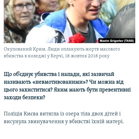
ВІДЕОУРОКИ «ELIFBE»
Русский
СВІДЧЕННЯ ОКУПАЦІЇ
Qırımtatar
УКРАЇНСЬКА ПРОБЛЕМА КРИМУ
ДОЛУЧАЙСЯ!
ІНФОГРАФІКА
Окупований Крим. Люди оплакують жертв масового
вбивства в коледжі у Керчі, 18 жовтня 2018 року
Усі сайти RFE/RL
Що об’єднує убивства і напади, які зазвичай
називають «невмотивованими»? Чи можна від
цього захиститися? Яким мають бути превентивні
заходи безпеки?
Поліція Києва витягла із озера тіла двох дітей і
висунула звинувачення у вбивстві їхній матері.