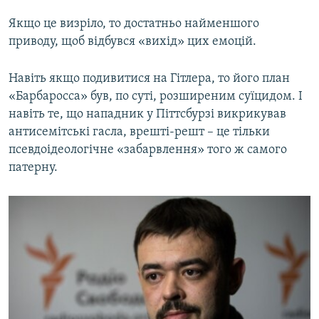
Якщо це визріло, то достатньо найменшого
приводу, щоб відбувся «вихід» цих емоцій.
Навіть якщо подивитися на Гітлера, то його план
«Барбаросса» був, по суті, розширеним суїцидом. І
навіть те, що нападник у Піттсбурзі викрикував
антисемітські гасла, врешті-решт – це тільки
псевдоідеологічне «забарвлення» того ж самого
патерну.