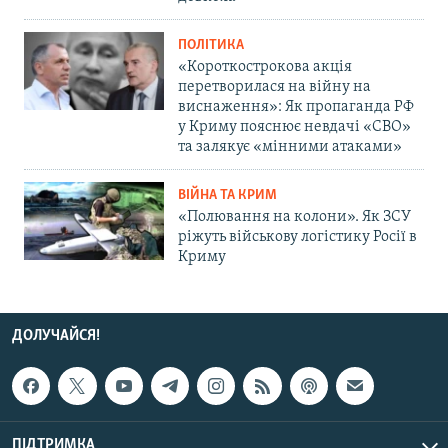
ПОЛІТИКА
«Короткострокова акція
перетворилася на війну на
виснаження»: Як пропаганда РФ
у Криму пояснює невдачі «СВО»
та залякує «мінними атаками»
ВІЙНА ТА КРИМ
«Полювання на колони». Як ЗСУ
ріжуть військову логістику Росії в
Криму
ДОЛУЧАЙСЯ!
ПІДТРИМКА