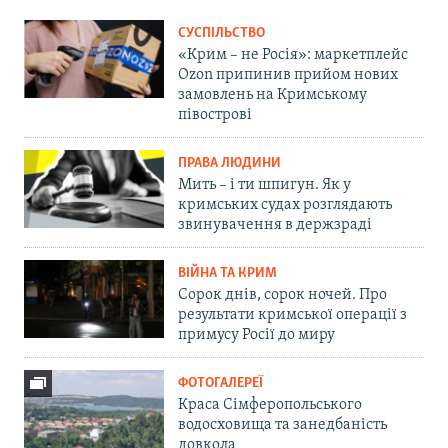
СУСПІЛЬСТВО
«Крим – не Росія»: маркетплейс
Ozon припинив прийом нових
замовлень на Кримському
півострові
ПРАВА ЛЮДИНИ
Мить – і ти шпигун. Як у
кримських судах розглядають
звинувачення в держзраді
ВІЙНА ТА КРИМ
Сорок днів, сорок ночей. Про
результати кримської операції з
примусу Росії до миру
ФОТОГАЛЕРЕЇ
Краса Сімферопольського
водосховища та занедбаність
довкола