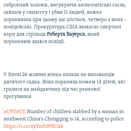
озброєний чоловік, вигукуючи антисемітські гасла,
зайшов у синагогу і убив 11 людей, важко
поранивши при цьому ще шістьох, четверо з яких –
поліцейські. Прокуратура США вимагає смертної
кари для стрільця
Роберта Бауерса
, який
пораненим здався поліції.
У Китаї 26 жовтня жінка напала на вихованців
дитячого садка. Вона поранила ножем 14 дітей, які
гралися на майданчику під час ранкової
прогулянки.
#UPDATE
Number of children stabbed by a woman in
southwest China's Chongqing is 14, according to police
https://t.co/zyYmhWKOak