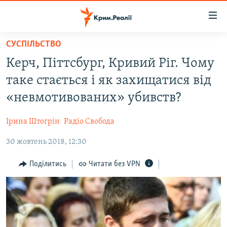
Доступність
посилання
Перейти
СУСПІЛЬСТВО
до
НОВИНИ
Керч, Піттсбург, Кривий Ріг. Чому
основного
ВОДА.КРИМ
матеріалу
таке стається і як захищатися від
ВІДЕО ТА ФОТО
Перейти
«невмотивованих» убивств?
до
ПОЛІТИКА
основної
Ірина Штогрін
Радіо Свобода
БЛОГИ
навігації
Перейти
30 жовтень 2018, 12:30
ПОГЛЯД
до
ІНТЕРВ'Ю
Поділитись
Читати без VPN
пошуку
ВСЕ ЗА ДЕНЬ
СПЕЦПРОЕКТИ
ЯК ОБІЙТИ БЛОКУВАННЯ
ДЕПОРТАЦІЯ