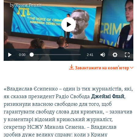
by
Крим.Реалії
No media source currently available
Auto
0:00
2:41
240p
Завантажити на комп'ютер
360p
Auto
240p
360p
480p
480p
«Владислав Єсипенко – один із тих журналістів, які,
як сказав президент Радіо Свобода
Джеймі Флай
,
720p
720p
1080p
ризикнули власною свободою для того, щоб
1080p
гарантувати свободу слова для кримчан, – зазначив
у коментарі відомий кримський журналіст,
секретар НСЖУ Микола Семена. – Владислав
зробив дуже велику справу: коли з Криму