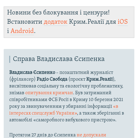
Новини без блокування і цензури!
Встановити
додаток
Крим.Реалії для
iOS
і
Android
.
Справа Владислава Єсипенка
Владислав Єсипенко
– позаштатний журналіст
(фрілансер)
Радіо Свобода
(проєкт
Крим.Реалії
),
висвітлював соціальну та екологічну проблематику,
знімав
опитування кримчан
. Був затриманий
співробітниками ФСБ Росії в Криму 10 березня 2021
року за звинуваченням у збиранні інформації
«в
інтересах спецслужб України»
, а також зберіганні в
автомобілі «саморобного вибухового пристрою».
Протягом 27 днів до Єсипенка
не допускали