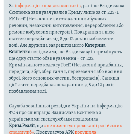
За
інформацією правозахисників
, раніше Владислава
Єсипенка звинувачували в Криму лише за ст. 223-1.
КК Росії (Незаконне виготовлення вибухових
речовин, незаконні виготовлення, перероблення або
ремонт вибухових пристроїв). Покарання за цією
статтею передбачає від 8 до 12 років позбавлення
волі. Але дружина заарештованого
Катерина
Єсипенко
повідомила, що Владиславу інкримінують
ще одну статтю обвинувачення – ст. 222
Кримінального кодексу Росії (Незаконні придбання,
передача, збут, зберігання, перевезення або носіння
зброї, його основних частин, боєприпасів). Санкція
цієї статті передбачає покарання від 5 до 12 років
позбавлення волі.
Служба зовнішньої розвідки України на інформацію
ФСБ про співпрацю Владислава Єсипенка з
українськими спецслужбами повідомила
Крим.Реалії
, що
«не коментує провокації російських
спецслужб»
. Прокуратура АРК
порушила