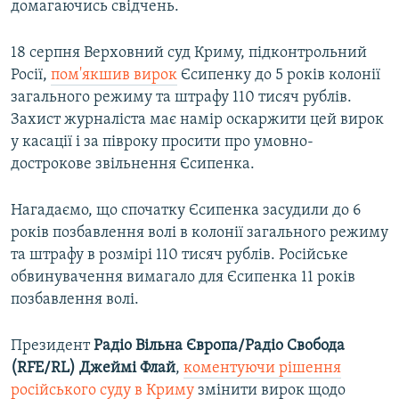
домагаючись свідчень.
18 серпня Верховний суд Криму, підконтрольний
Росії,
пом'якшив вирок
Єсипенку до 5 років колонії
загального режиму та штрафу 110 тисяч рублів.
Захист журналіста має намір оскаржити цей вирок
у касації і за півроку просити про умовно-
дострокове звільнення Єсипенка.
Нагадаємо, що спочатку Єсипенка засудили до 6
років позбавлення волі в колонії загального режиму
та штрафу в розмірі 110 тисяч рублів. Російське
обвинувачення вимагало для Єсипенка 11 років
позбавлення волі.
Президент
Радіо Вільна Європа/Радіо Свобода
(RFE/RL) Джеймі Флай
,
коментуючи рішення
російського суду в Криму
змінити вирок щодо