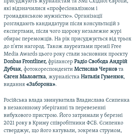
присуджують журналістам та ЗМІ Східної Європи,
які відзначилися «професіоналізмом і
громадянською мужністю». Організації
розглядають кандидатури після консультацій з
експертами, після чого щороку незалежне журі
обирає переможців. На рік присуджується від трьох
до п'яти нагород. Також лауреатами премії Free
Media Awards цього року стали засновник проєкту
Donbas Frontliner,
фрілансер
Радіо Свобода Андрій
Дубчак
, фотокореспонденти
Мстислав Чернов
та
Євген Малолєтка
, журналістка
Наталія Гуменюк
,
видання
«Заборона»
.
Російська влада звинуватила Владислава Єсипенка
в незаконному зберіганні та перевезенні
вибухового пристрою. Його затримали у березні
2021 року в Криму співробітники ФСБ. Єсипенко
стверджує, що його катували, зокрема струмом,