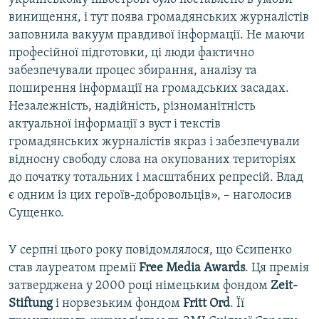
винищення, і тут поява громадянських журналістів
заповнила вакуум правдивої інформації. Не маючи
професійної підготовки, ці люди фактично
забезпечували процес збирання, аналізу та
поширення інформації на громадських засадах.
Незалежність, надійність, різноманітність
актуальної інформації з вуст і текстів
громадянських журналістів якраз і забезпечували
відносну свободу слова на окупованих територіях
до початку тотальних і масштабних репресій. Влад
є одним із цих героїв-добровольців», – наголосив
Сущенко.
У серпні цього року повідомлялося, що Єсипенко
став лауреатом премії
Free Media Awards
. Ця премія
затверджена у 2000 році німецьким фондом
Zeit-
Stiftung
і норвезьким фондом
Fritt Ord
. Її