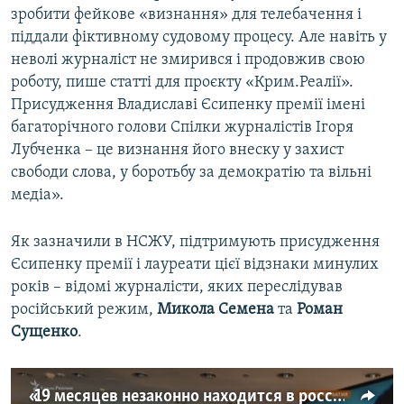
зробити фейкове «визнання» для телебачення і
піддали фіктивному судовому процесу. Але навіть у
неволі журналіст не змирився і продовжив свою
роботу, пише статті для проєкту «Крим.Реалії».
Присудження Владиславі Єсипенку премії імені
багаторічного голови Спілки журналістів Ігоря
Лубченка – це визнання його внеску у захист
свободи слова, у боротьбу за демократію та вільні
медіа».
Як зазначили в НСЖУ, підтримують присудження
Єсипенку премії і лауреати цієї відзнаки минулих
років – відомі журналісти, яких переслідував
російський режим,
Микола Семена
та
Роман
Сущенко
.
«19 месяцев незаконно находится в российской тюрьме», – жена фрилансера Крым.Реалии Владислава Есипенко Екатерина