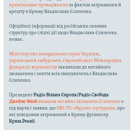
кримінальне провадження
за фактом затримання й
арешту в Криму Владислава Єсипенка.
Офіційної інформації від російських силових
структур про слідчі дії щодо Владислава Єсипенка
немає.
Міністерство закордонних справ України
,
український омбудсмен
,
Європейська і Міжнародна
федерації журналістів
закликали до негайного
звільнення і зняття всіх звинувачень з Владислава
Єсипенко.
Президент
Радіо Вільна Європа/Радіо Свобода
Джеймі Флай
вимагав негайно звільнити Єсипенка
з-
під варти і заявив, що
РВЄ/РС обурене тортурами
, про
які повідомив затриманий в Криму фрілансер
Крим.Реалії
.