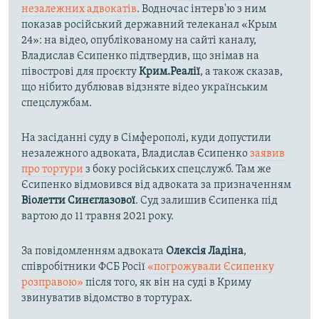
незалежних адвокатів
. Водночас інтерв'ю з ним
показав російський державний телеканал «Крым
24»: на відео, опублікованому на сайті каналу,
Владислав Єсипенко підтвердив, що знімав на
півострові для проєкту
Крим.Реалії
, а також сказав,
що нібито дублював відзняте відео українським
спецслужбам.
На засіданні суду в Сімферополі, куди допустили
незалежного адвоката, Владислав Єсипенко
заявив
про тортури
з боку російських спецслужб. Там же
Єсипенко відмовився від адвоката за призначенням
Віолетти Синєглазової
. Суд залишив Єсипенка під
вартою до 11 травня 2021 року.
За повідомленням адвоката
Олексія Ладіна
,
співробітники ФСБ Росії
«погрожували Єсипенку
розправою»
після того, як він на суді в Криму
звинуватив відомство в тортурах.