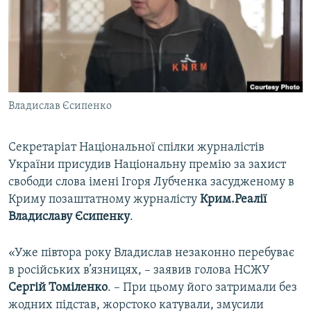
ВІДЕОУРОКИ «ELIFBE»
Русский
СВІДЧЕННЯ ОКУПАЦІЇ
Qırımtatar
УКРАЇНСЬКА ПРОБЛЕМА КРИМУ
ДОЛУЧАЙСЯ!
ІНФОГРАФІКА
Владислав Єсипенко
Секретаріат Національної спілки журналістів
Усі сайти RFE/RL
України присудив Національну премію за захист
свободи слова імені Ігоря Лубченка засудженому в
Криму позаштатному журналісту
Крим.Реалії
Владиславу Єсипенку
.
«Уже півтора року Владислав незаконно перебуває
в російських в’язницях, – заявив голова НСЖУ
Сергій Томіленко
. – При цьому його затримали без
жодних підстав, жорстоко катували, змусили