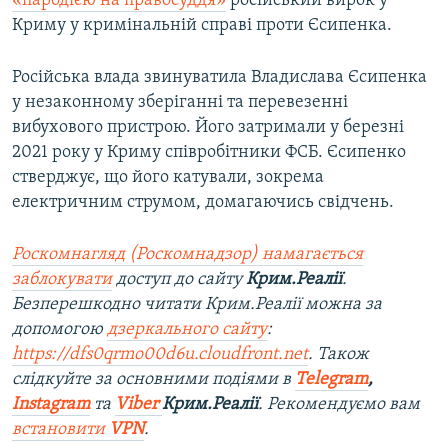
«пародією на правосуддя»
російський вирок у
Криму у кримінальній справі проти Єсипенка.
Російська влада звинуватила Владислава Єсипенка
у незаконному зберіганні та перевезенні
вибухового пристрою. Його затримали у березні
2021 року у Криму співробітники ФСБ. Єсипенко
стверджує, що його катували, зокрема
електричним струмом, домагаючись свідчень.
Роскомнагляд (Роскомнадзор) намагається
заблокувати
доступ до сайту
Крим.Реалії
.
Безперешкодно читати Крим.Реалії можна за
допомогою
дзеркального сайту
:
https://dfs0qrmo00d6u.cloudfront.net
. Також
слідкуйте за основними подіями в
Telegram
,
Instagram
та
Viber
Крим.Реалії
. Рекомендуємо вам
встановити
VPN
.