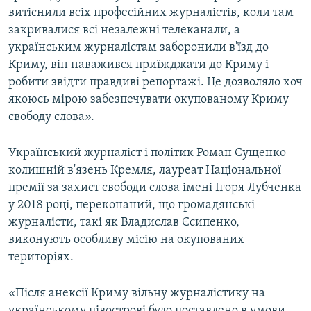
витіснили всіх професійних журналістів, коли там
закривалися всі незалежні телеканали, а
українським журналістам заборонили в'їзд до
Криму, він наважився приїжджати до Криму і
робити звідти правдиві репортажі. Це дозволяло хоч
якоюсь мірою забезпечувати окупованому Криму
свободу слова».
Український журналіст і політик Роман Сущенко –
колишній в'язень Кремля, лауреат Національної
премії за захист свободи слова імені Ігоря Лубченка
у 2018 році, переконаний, що громадянські
журналісти, такі як Владислав Єсипенко,
виконують особливу місію на окупованих
територіях.
«Після анексії Криму вільну журналістику на
українському півострові було поставлено в умови