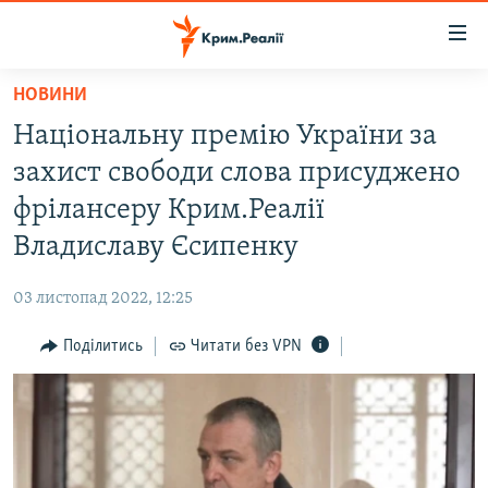
Доступність
посилання
Перейти
НОВИНИ
до
НОВИНИ
Національну премію України за
основного
ВОДА.КРИМ
матеріалу
захист свободи слова присуджено
ВІДЕО ТА ФОТО
Перейти
фрілансеру Крим.Реалії
до
ПОЛІТИКА
Владиславу Єсипенку
основної
БЛОГИ
навігації
03 листопад 2022, 12:25
Перейти
ПОГЛЯД
до
Поділитись
Читати без VPN
ІНТЕРВ'Ю
пошуку
ВСЕ ЗА ДЕНЬ
СПЕЦПРОЕКТИ
ЯК ОБІЙТИ БЛОКУВАННЯ
ДЕПОРТАЦІЯ