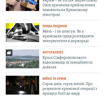
«Крим – не Росія»: маркетплейс
Ozon припинив прийом нових
замовлень на Кримському
півострові
ПРАВА ЛЮДИНИ
Мить – і ти шпигун. Як у
кримських судах розглядають
звинувачення в держзраді
ФОТОГАЛЕРЕЇ
Краса Сімферопольського
водосховища та занедбаність
довкола
ВІЙНА ТА КРИМ
Сорок днів, сорок ночей. Про
результати кримської операції з
примусу Росії до миру