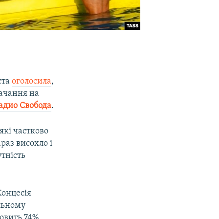
ста
оголосила
,
тачання на
адио Свобода
.
які частково
раз висохло і
тність
Концесія
альному
новить 74%