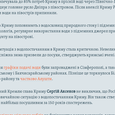
зпечувала до 85% потреб Криму в прісній воді через Північн
днує головне русло Дніпра з півостровом. Після анексії Криму Р
и води на півострів припинили.
в Криму поповнюють з водосховищ природного стоку і підзем
кологів, регулярне використання води з підземних джерел пр
унту на півострові.
ситуація з водопостачанням в Криму стала критичною. Невелик
осніжна зима призвели до посухи, стверджують кримські вчені
ня
графіки подачі води
були запроваджені в Сімферополі, а так
ькому і Бахчисарайському районах. Пізніше це торкнулося Біл
о району та
частково Алушти
.
ний Кремлю глава Криму
Сергій Аксенов
не виключив, що Рос
вичайною ситуацію з водопостачанням Криму. Він також ств
в найбільш посушливим за 150 років спостережень.