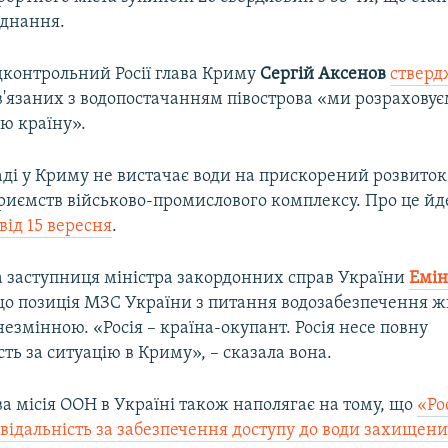
аднання.
дконтрольний Росії глава Криму
Сергій Аксенов
стверд
'язаних з водопостачанням півострова «ми розраховує
ою країну».
аді у Криму не вистачає води на прискорений розвиток
дприємств військово-промислового комплексу. Про це йд
ід 15 вересня
.
 заступниця міністра закордонних справ України
Емін
що позиція МЗС України з питання водозабезпечення 
езмінною. «Росія – країна-окупант. Росія несе повну
сть за ситуацію в Криму», – сказала вона.
а місія ООН в Україні також наполягає на тому, що
«Ро
відальність за забезпечення доступу до води захищен