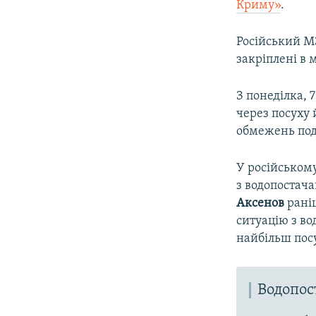
Криму»
.
Російський 
закріплені в
З понеділка, 
через посуху
обмежень под
У російськом
з водопостач
Аксенов
раніш
ситуацію з во
найбільш пос
Водопо