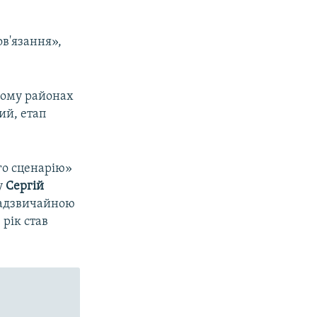
ов'язання»,
ькому районах
ий, етап
го сценарію»
у
Сергій
 надзвичайною
рік став