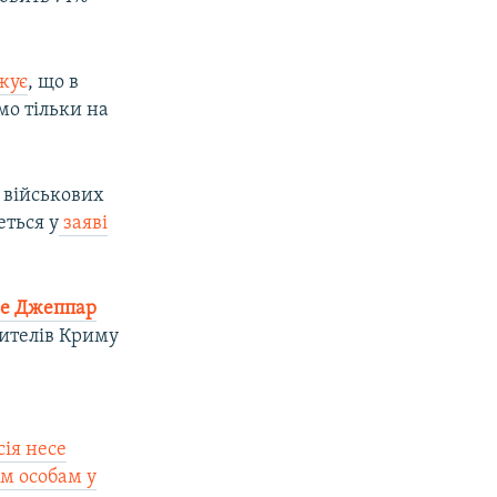
жує
, що в
мо тільки на
 військових
еться у
заяві
е Джеппар
жителів Криму
сія несе
им особам у