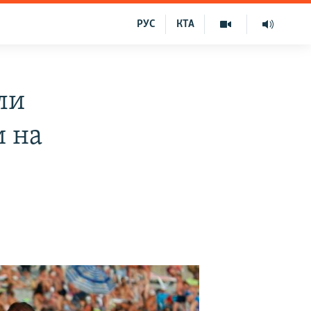
РУС
КТА
ли
и на