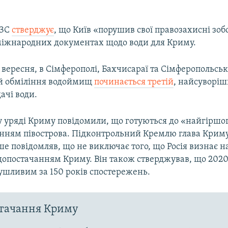
МЗС
стверджує
, що Київ «порушив свої правозахисні зоб
 міжнародних документах щодо води для Криму.
7 вересня, в Сімферополі, Бахчисараї та Сімферопольс
 й обміління водоймищ
починається третій
, найсуворіш
ачі води.
у уряді Криму повідомили, що готуються до «найгіршо
анням півострова. Підконтрольний Кремлю глава Крим
е повідомляв, що не виключає того, що Росія визнає
допостачанням Криму. Він також стверджував, що 2020 
ушливим за 150 років спостережень.
стачання Криму