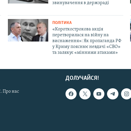
звинувачення в держзраді
ПОЛІТИКА
«Короткострокова акція
перетворилася на війну на
виснаження»: Як пропаганда РФ
у Криму пояснює невдачі «СВО»
та залякує «мінними атаками»
ДОЛУЧАЙСЯ!
. Про нас