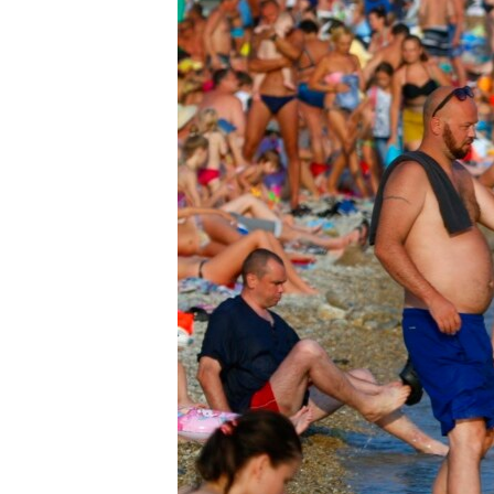
ВІДЕОУРОКИ «ELIFBE»
СВІДЧЕННЯ ОКУПАЦІЇ
УКРАЇНСЬКА ПРОБЛЕМА КРИМУ
ІНФОГРАФІКА