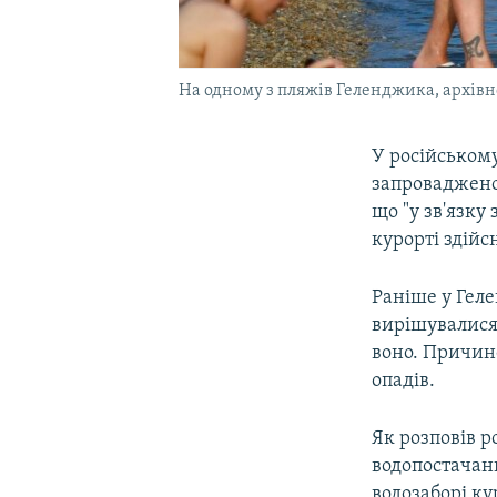
На одному з пляжів Геленджика, архівн
У російськом
запроваджено
що "у зв'язк
курорті здійс
Раніше у Гел
вирішувалися 
воно. Причин
опадів.
Як розповів р
водопостачан
водозаборі ку