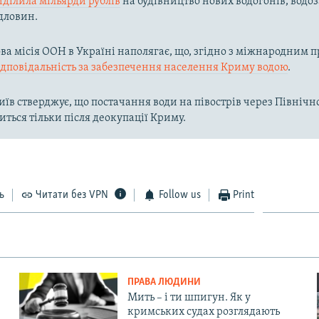
иділила мільярди рублів
на будівництво нових водогонів, водоз
дловин.
а місія ООН в Україні наполягає, що, згідно з міжнародним п
ідповідальність за забезпечення населення Криму водою
.
їв стверджує, що постачання води на півострів через Півні
иться тільки після деокупації Криму.
ь
Читати без VPN
Follow us
Print
ПРАВА ЛЮДИНИ
Мить – і ти шпигун. Як у
кримських судах розглядають