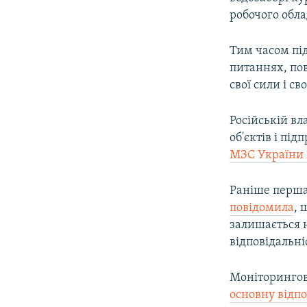
робочого обл
Тим часом пі
питаннях, пов
свої сили і св
Російській вл
об'єктів і пі
МЗС України в
Раніше перша
повідомила
, 
залишається н
відповідальні
Моніторингов
основну відпо