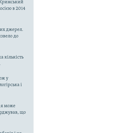
о-Кримський
осією в 2014
них джерел.
извело до
а кількість
.
ож у
огірська і
ія може
ерджував, що