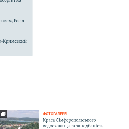
аборів і на
равом, Росія
чно-Кримський
ФОТОГАЛЕРЕЇ
Краса Сімферопольського
водосховища та занедбаність