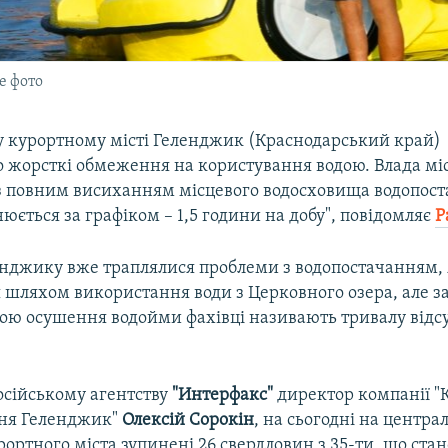
е фото
у курортному місті Геленджик (Краснодарський край)
 жорсткі обмеження на користування водою. Влада мі
у з повним висиханням місцевого водосховища водопос
нюється за графіком – 1,5 години на добу", повідомляє​
Р
енджику вже траплялися проблеми з водопостачанням, 
шляхом використання води з Церковного озера, але за
ою осушення водойми фахівці називають тривалу відсу
осійському агентству
"Интерфакс"
директор компанії "
ня Геленджик"
Олексій Сорокін
, на сьогодні на центр
рортного міста зупинені 26 свердловин з 35-ти, що ста