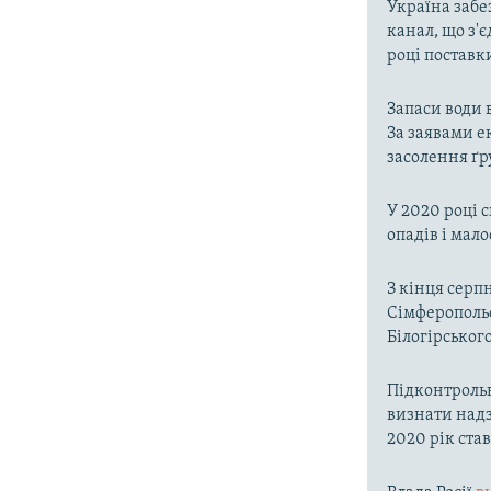
Україна забе
канал, що з'є
році поставк
Запаси води 
За заявами е
засолення ґр
У 2020 році 
опадів і мал
З кінця серп
Сімферопольс
Білогірськог
Підконтроль
визнати надз
2020 рік ста