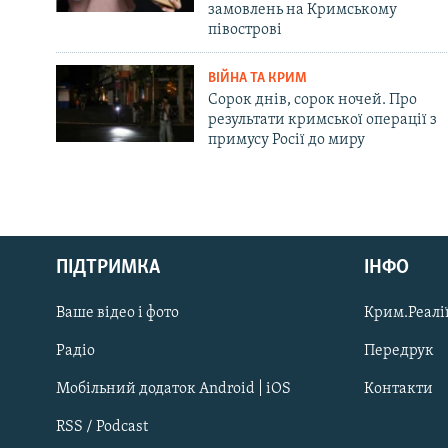
замовлень на Кримському
півострові
ВІЙНА ТА КРИМ
Сорок днів, сорок ночей. Про
результати кримської операції з
примусу Росії до миру
Русский
ПІДТРИМКА
ІНФО
Qırımtatar
Ваше відео і фото
Крим.Реалії
ДОЛУЧАЙСЯ!
Радіо
Передрук
Мобільний додаток Android | iOS
Контакти
RSS / Podcast