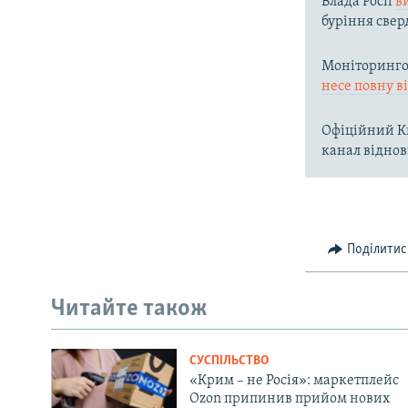
Влада Росії
в
буріння свер
Моніторингов
несе повну в
Офіційний Ки
канал віднов
Поділитис
Читайте також
СУСПІЛЬСТВО
«Крим – не Росія»: маркетплейс
Ozon припинив прийом нових