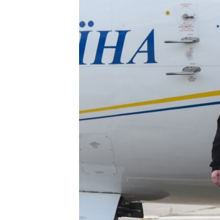
ВІДЕОУРОКИ «ELIFBE»
СВІДЧЕННЯ ОКУПАЦІЇ
УКРАЇНСЬКА ПРОБЛЕМА КРИМУ
ІНФОГРАФІКА