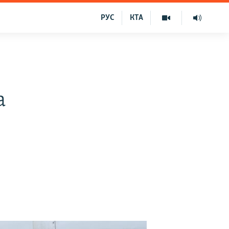
РУС
КТА
а