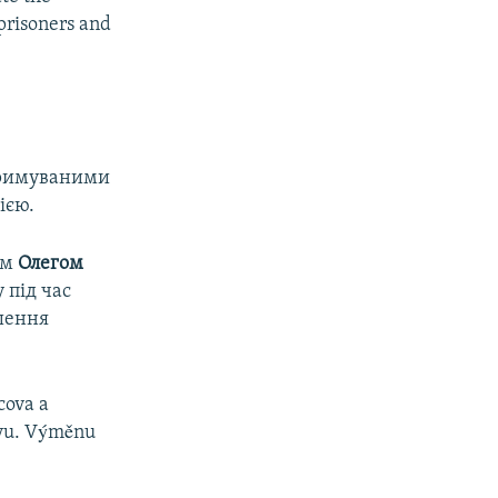
prisoners and
тримуваними
ією.
ом
Олегом
 під час
ршення
cova a
ivu. Výměnu