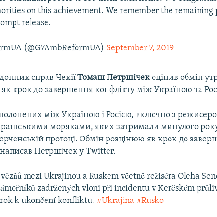
orities on this achievement. We remember the remaining 
rompt release.
ormUA (@G7AmbReformUA)
September 7, 2019
рдонних справ Чехії
Томаш Петршічек
оцінив обмін у
як крок до завершення конфлікту між Україною та Рос
 полонених між Україною і Росією, включно з режисер
країнськими моряками, яких затримали минулого року
Керченській протоці. Обмін розцінюю як крок до заве
 написав Петршічек у Twitter.
vězňů mezi Ukrajinou a Ruskem včetně režiséra Oleha Sen
námořníků zadržených vloni při incidentu v Kerčském průl
rok k ukončení konfliktu.
#Ukrajina
#Rusko