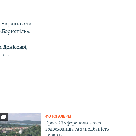
 Україною та
«Бориспіль».
и
Денісової
,
та в
ФОТОГАЛЕРЕЇ
Краса Сімферопольського
водосховища та занедбаність
довкола