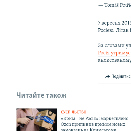
— Tomáš Petří
7 вересня 20
Росією. Літак
За словами у
Росія утримує
анексованому
Поділитис
Читайте також
СУСПІЛЬСТВО
«Крим – не Росія»: маркетплейс
Ozon припинив прийом нових
замовлень на Кримському