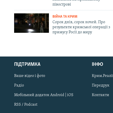
півострові
ВІЙНА ТА КРИМ
Сорок днів, сорок ночей. Про
результати кримської операції з
примусу Росії до миру
Русский
ПІДТРИМКА
ІНФО
Qırımtatar
Ваше відео і фото
Крим.Реалії
ДОЛУЧАЙСЯ!
Радіо
Передрук
Мобільний додаток Android | iOS
Контакти
RSS / Podcast
Усі сайти RFE/RL