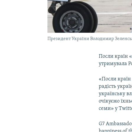
Президент України Володимир Зеленськи
Посли країн «
утримувала Р
«Посли країн 
радість украї
українську вл
очікуємо їхнь
семи» у Twitt
G7 Ambassadors
happiness of t