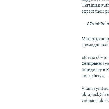
Ukrainian auth
expect their p
— G7AmbRef
Міністр зако
громадянами 
«Вітаю обмін
Сенцовим
і у
інциденту в 
конфлікту», –
Vítám výměnu 
ukrajinských 
vnímám jako k