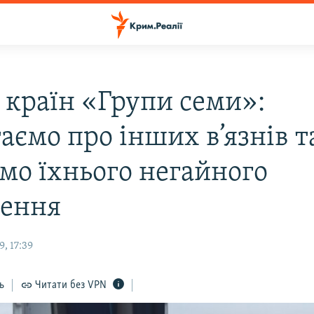
 країн «Групи семи»:
аємо про інших в’язнів т
ємо їхнього негайного
нення
, 17:39
ь
Читати без VPN