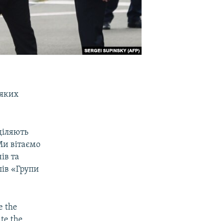
 яких
діляють
Ми вітаємо
ів та
лів «Групи
e the
te the