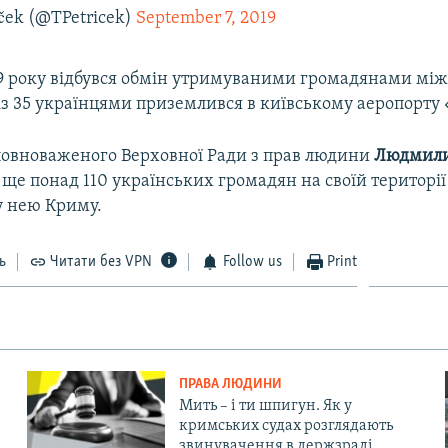
ček (@TPetricek)
September 7, 2019
19 року відбувся обмін утримуваними громадянами між
 із 35 українцями приземлився в київському аеропорту 
повноваженого Верховної Ради з прав людини
Людмил
ще понад 110 українських громадян на своїй території 
 нею Криму.
ь
Читати без VPN
Follow us
Print
ПРАВА ЛЮДИНИ
Мить – і ти шпигун. Як у
кримських судах розглядають
звинувачення в держзраді