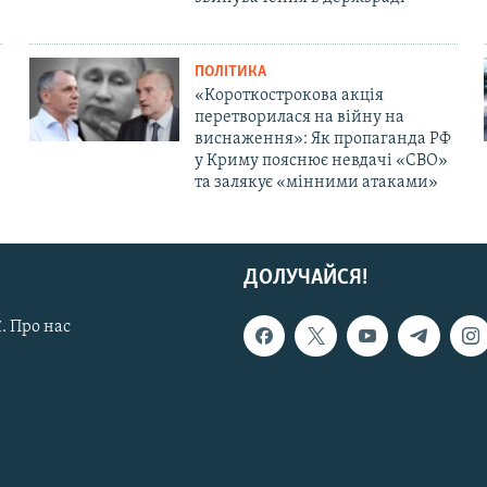
ПОЛІТИКА
«Короткострокова акція
перетворилася на війну на
виснаження»: Як пропаганда РФ
у Криму пояснює невдачі «СВО»
та залякує «мінними атаками»
ДОЛУЧАЙСЯ!
. Про нас