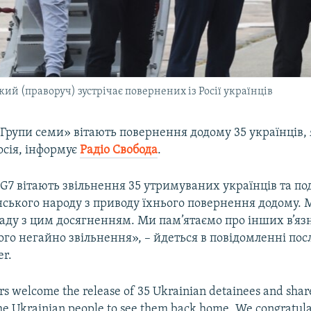
й (праворуч) зустрічає повернених із Росії українців
Групи семи» вітають повернення додому 35 українців,
осія, інформує
Радіо Свобода
.
G7 вітають звільнення 35 утримуваних українців та по
нського народу з приводу їхнього повернення додому. 
аду з цим досягненням. Ми пам’ятаємо про інших в’язн
ого негайно звільнення», – йдеться в повідомленні пос
er.
 welcome the release of 35 Ukrainian detainees and shar
he Ukrainian people to see them back home. We congratula