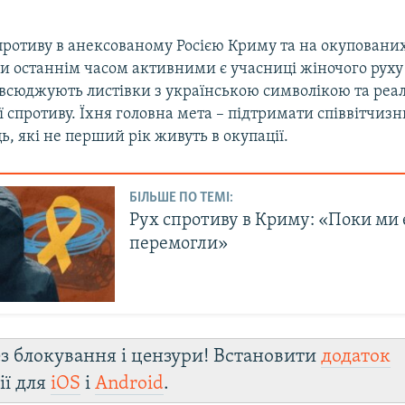
противу в анексованому Росією Криму та на окуповани
ни останнім часом активними є учасниці жіночого руху
овсюджують листівки з українською символікою та реал
ї спротиву. Їхня головна мета – підтримати співвітчизни
ь, які не перший рік живуть в окупації.
БІЛЬШЕ ПО ТЕМІ:
Рух cпротиву в Криму: «Поки ми є
перемогли»
з блокування і цензури! Встановити
додаток
ії для
iOS
і
Android
.