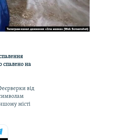
 спалення
ло спалено на
Феєрверки від
 символам
іншому місті