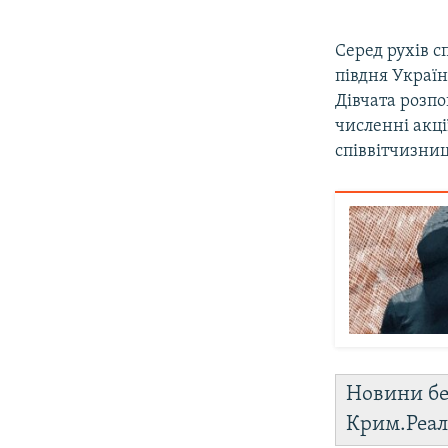
Серед рухів с
півдня Украї
Дівчата розп
численні акці
співвітчизниц
Новини бе
Крим.Реал