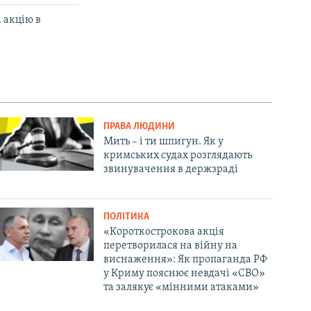
а акцію в
ПРАВА ЛЮДИНИ
Мить – і ти шпигун. Як у
кримських судах розглядають
звинувачення в держзраді
ПОЛІТИКА
«Короткострокова акція
перетворилася на війну на
виснаження»: Як пропаганда РФ
у Криму пояснює невдачі «СВО»
та залякує «мінними атаками»