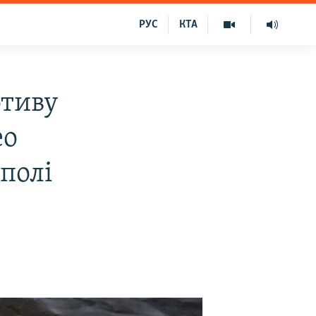
РУС
КТА
отиву
ео
полі