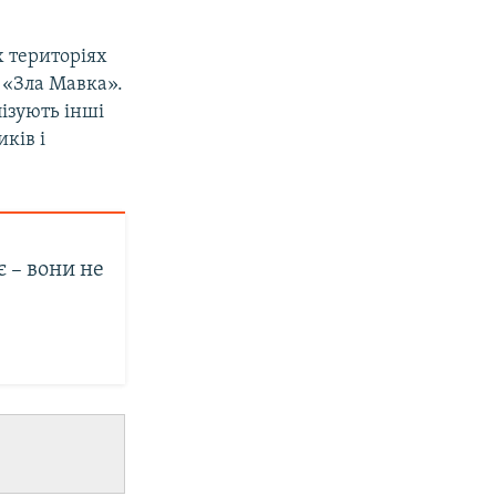
х територіях
 «Зла Мавка».
ізують інші
ків і
 – вони не