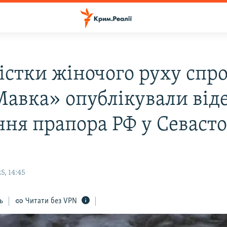
істки жіночого руху спр
Мавка» опублікували від
ння прапора РФ у Севасто
5, 14:45
ь
Читати без VPN