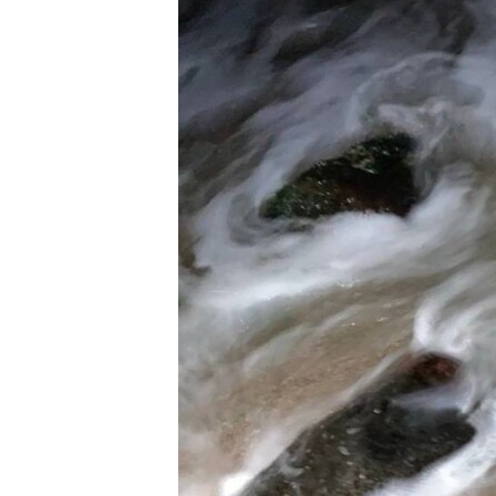
ВІДЕОУРОКИ «ELIFBE»
СВІДЧЕННЯ ОКУПАЦІЇ
УКРАЇНСЬКА ПРОБЛЕМА КРИМУ
ІНФОГРАФІКА