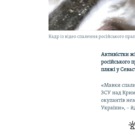
Кадр із відео спалення російського прап
Активістки жі
російського п
пляжі у Севас
«Мавки спалил
ЗСУ над Крим
окупантів нем
України», – йд