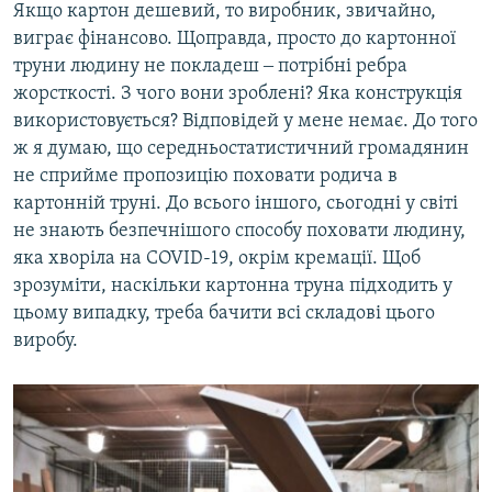
Якщо картон дешевий, то виробник, звичайно,
виграє фінансово. Щоправда, просто до картонної
труни людину не покладеш ‒ потрібні ребра
жорсткості. З чого вони зроблені? Яка конструкція
використовується? Відповідей у мене немає. До того
ж я думаю, що середньостатистичний громадянин
не сприйме пропозицію поховати родича в
картонній труні. До всього іншого, сьогодні у світі
не знають безпечнішого способу поховати людину,
яка хворіла на COVID-19, окрім кремації. Щоб
зрозуміти, наскільки картонна труна підходить у
цьому випадку, треба бачити всі складові цього
виробу.