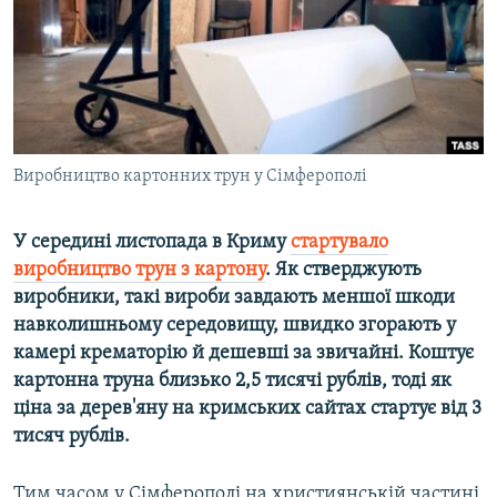
ВІДЕОУРОКИ «ELIFBE»
Русский
СВІДЧЕННЯ ОКУПАЦІЇ
Qırımtatar
УКРАЇНСЬКА ПРОБЛЕМА КРИМУ
ДОЛУЧАЙСЯ!
ІНФОГРАФІКА
Виробництво картонних трун у Сімферополі
У середині листопада в Криму
стартувало
Усі сайти RFE/RL
виробництво трун з картону
. Як стверджують
виробники, такі вироби завдають меншої шкоди
навколишньому середовищу, швидко згорають у
камері крематорію й дешевші за звичайні. Коштує
картонна труна близько 2,5 тисячі рублів, тоді як
ціна за дерев'яну на кримських сайтах стартує від 3
тисяч рублів.
Тим часом у Сімферополі на християнській частині