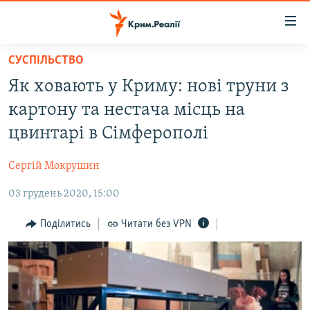
Доступність
посилання
Перейти
СУСПІЛЬСТВО
до
НОВИНИ
Як ховають у Криму: нові труни з
основного
ВОДА.КРИМ
матеріалу
картону та нестача місць на
ВІДЕО ТА ФОТО
Перейти
цвинтарі в Сімферополі
до
ПОЛІТИКА
основної
Сергій Мокрушин
БЛОГИ
навігації
Перейти
03 грудень 2020, 15:00
ПОГЛЯД
до
ІНТЕРВ'Ю
Поділитись
Читати без VPN
пошуку
ВСЕ ЗА ДЕНЬ
СПЕЦПРОЕКТИ
ЯК ОБІЙТИ БЛОКУВАННЯ
ДЕПОРТАЦІЯ