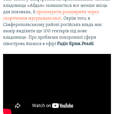
кладовища «Абдал» залишається все менше місць
для поховань, її
пропонують розширити через
скорочення мусульманської
. Окрім того, в
Сімферопольському районі російська влада має
намір виділити ще 100 гектарів під нове
кладовище. Про проблеми похоронної сфери
півострова йшлося в ефірі
Радіо Крим.Реалії
.