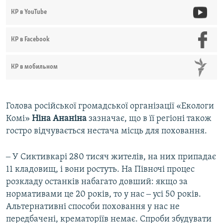
КР в YouTube
КР в Facebook
КР в мобильном
Голова російської громадської організації «Екологи
Комі»
Ніна Ананіна
зазначає, що в її регіоні також
гостро відчувається нестача місць для поховання.
‒ У Сиктивкарі 280 тисяч жителів, на них припадає
11 кладовищ, і вони ростуть. На Півночі процес
розкладу останків набагато довший: якщо за
нормативами це 20 років, то у нас ‒ усі 50 років.
Альтернативні способи поховання у нас не
передбачені, крематоріїв немає. Спроби збудувати