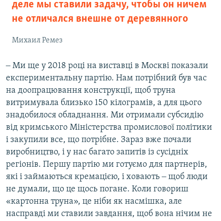
деле мы ставили задачу, чтобы он ничем
не отличался внешне от деревянного
Михаил Ремез
‒ Ми ще у 2018 році на виставці в Москві показали
експериментальну партію. Нам потрібний був час
на доопрацювання конструкції, щоб труна
витримувала близько 150 кілограмів, а для цього
знадобилося обладнання. Ми отримали субсидію
від кримського Міністерства промислової політики
і закупили все, що потрібне. Зараз вже почали
виробництво, і у нас багато запитів із сусідніх
регіонів. Першу партію ми готуємо для партнерів,
які і займаються кремацією, і ховають ‒ щоб люди
не думали, що це щось погане. Коли говориш
«картонна труна», це ніби як насмішка, але
насправді ми ставили завдання, щоб вона нічим не