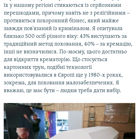
їх у нашому регіоні стикаються із серйозними
перешкодами, причому навіть не з релігійними ‒
противиться похоронний бізнес, який майже
завжди пов'язаний із криміналом. Я опитувала
близько 500 осіб різного віку: 43% виступають за
традиційний метод поховання, 40% ‒ за кремацію,
інші не визначилися. По-моєму, цього достатньо
для відкриття крематорію. Що стосується
картонних трун, подібні технології
використовувалися в Європі ще у 1980-х роках,
зокрема, для поховання малозабезпечених. Я
вважаю, це має бути ‒ людям треба дати вибір.