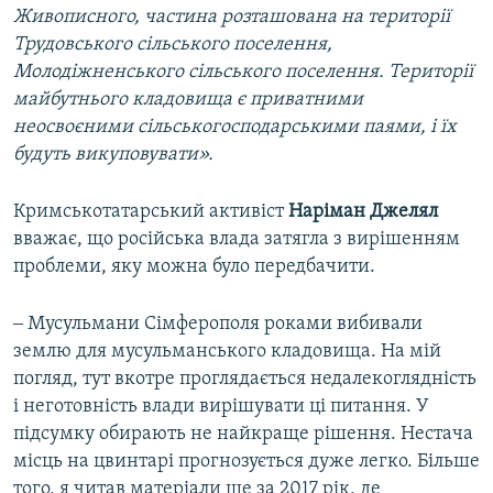
Живописного, частина розташована на території
Трудовського сільського поселення,
Молодіжненського сільського поселення. Території
майбутнього кладовища є приватними
неосвоєними сільськогосподарськими паями, і їх
будуть викуповувати».
Кримськотатарський активіст
Наріман Джелял
вважає, що російська влада затягла з вирішенням
проблеми, яку можна було передбачити.
‒ Мусульмани Сімферополя роками вибивали
землю для мусульманського кладовища. На мій
погляд, тут вкотре проглядається недалекоглядність
і неготовність влади вирішувати ці питання. У
підсумку обирають не найкраще рішення. Нестача
місць на цвинтарі прогнозується дуже легко. Більше
того, я читав матеріали ще за 2017 рік, де