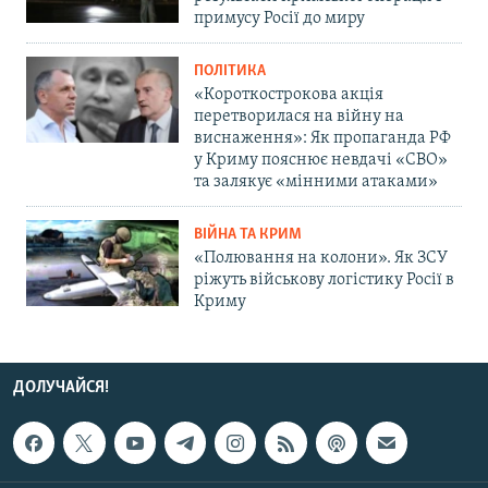
примусу Росії до миру
ПОЛІТИКА
«Короткострокова акція
перетворилася на війну на
виснаження»: Як пропаганда РФ
у Криму пояснює невдачі «СВО»
та залякує «мінними атаками»
ВІЙНА ТА КРИМ
«Полювання на колони». Як ЗСУ
ріжуть військову логістику Росії в
Криму
ДОЛУЧАЙСЯ!