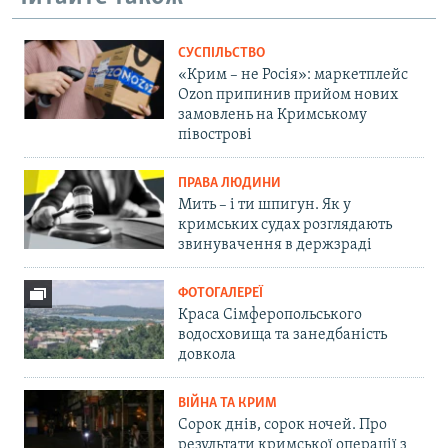
СУСПІЛЬСТВО
«Крим – не Росія»: маркетплейс
Ozon припинив прийом нових
замовлень на Кримському
півострові
ПРАВА ЛЮДИНИ
Мить – і ти шпигун. Як у
кримських судах розглядають
звинувачення в держзраді
ФОТОГАЛЕРЕЇ
Краса Сімферопольського
водосховища та занедбаність
довкола
ВІЙНА ТА КРИМ
Сорок днів, сорок ночей. Про
результати кримської операції з