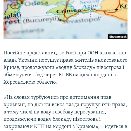
ВІДЕОУРОКИ «ELIFBE»
Русский
СВІДЧЕННЯ ОКУПАЦІЇ
Qırımtatar
УКРАЇНСЬКА ПРОБЛЕМА КРИМУ
ДОЛУЧАЙСЯ!
ІНФОГРАФІКА
Постійне представництво Росії при ООН вважає, що
влада України порушує права жителів анексованого
Усі сайти RFE/RL
Криму, продовжуючи «водну блокаду» півострова і
обмежуючи в'їзд через КПВВ на адмінкордоні з
Херсонською областю.
«На словах турбуючись про дотримання прав
кримчан, на ділі київська влада порушує їхні права,
в тому числі на воду і свободу пересування,
продовжуючи водну блокаду півострова і
закриваючи КПП на кордоні з Кримом», – йдеться в