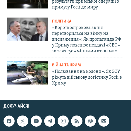
результати кримської операції з
примусу Росії до миру
ПОЛІТИКА
«Короткострокова акція
перетворилася на війну на
виснаження»: Як пропаганда РФ
у Криму пояснює невдачі «СВО»
та залякує «мінними атаками»
ВІЙНА ТА КРИМ
«Полювання на колони». Як ЗСУ
ріжуть військову логістику Росії в
Криму
ДОЛУЧАЙСЯ!