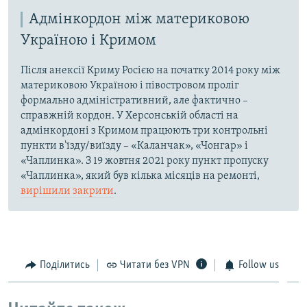
Адмінкордон між материковою
Україною і Кримом
Після анексії Криму Росією на початку 2014 року між
материковою Україною і півостровом проліг
формально адміністративний, але фактично –
справжній кордон. У Херсонській області на
адмінкордоні з Кримом працюють три контрольні
пункти в'їзду/виїзду – «Каланчак», «Чонгар» і
«Чаплинка». З 19 жовтня 2021 року пункт пропуску
«Чаплинка», який був кілька місяців на ремонті,
вирішили закрити
.
Поділитись
Читати без VPN
Follow us