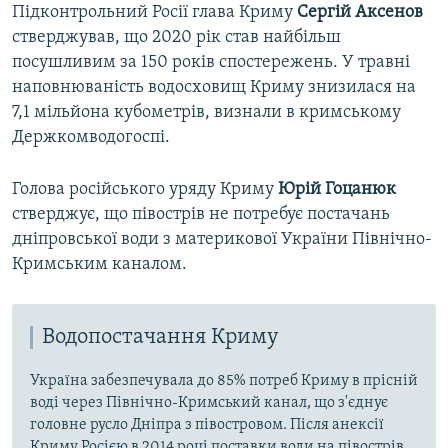
Підконтрольний Росії глава Криму
Сергій Аксенов
стверджував, що 2020 рік став найбільш
посушливим за 150 років спостережень. У травні
наповнюваність водосховищ Криму знизилася на
7,1 мільйона кубометрів, визнали в кримському
Держкомводогоспі.
Голова російського уряду Криму
Юрій Гоцанюк
стверджує, що півострів не потребує постачань
дніпровської води з материкової України Північно-
Кримським каналом.
Водопостачання Криму
Україна забезпечувала до 85% потреб Криму в прісній
воді через Північно-Кримський канал, що з'єднує
головне русло Дніпра з півостровом. Після анексії
Криму Росією в 2014 році поставки води на півострів