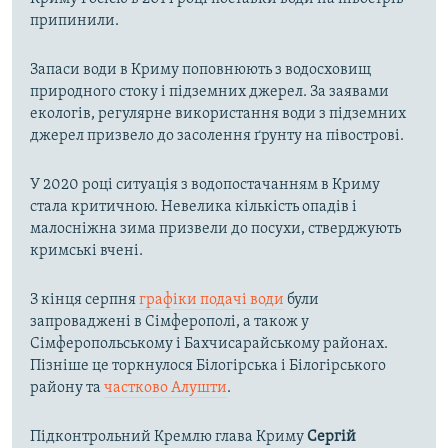
припинили.
Запаси води в Криму поповнюють з водосховищ
природного стоку і підземних джерел. За заявами
екологів, регулярне використання води з підземних
джерел призвело до засолення ґрунту на півострові.
У 2020 році ситуація з водопостачанням в Криму
стала критичною. Невелика кількість опадів і
малосніжна зима призвели до посухи, стверджують
кримські вчені.
З кінця серпня
графіки подачі води
були
запроваджені в Сімферополі, а також у
Сімферопольському і Бахчисарайському районах.
Пізніше це торкнулося Білогірська і Білогірського
району та
частково Алушти
.
Підконтрольний Кремлю глава Криму
Сергій