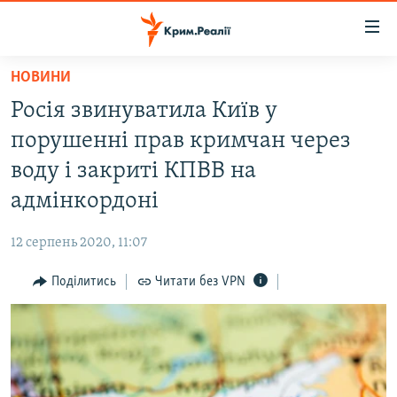
Доступність
посилання
Перейти
НОВИНИ
до
НОВИНИ
Росія звинуватила Київ у
основного
ВОДА.КРИМ
матеріалу
порушенні прав кримчан через
ВІДЕО ТА ФОТО
Перейти
воду і закриті КПВВ на
до
ПОЛІТИКА
адмінкордоні
основної
БЛОГИ
навігації
12 серпень 2020, 11:07
Перейти
ПОГЛЯД
до
Поділитись
Читати без VPN
ІНТЕРВ'Ю
пошуку
ВСЕ ЗА ДЕНЬ
СПЕЦПРОЕКТИ
ЯК ОБІЙТИ БЛОКУВАННЯ
ДЕПОРТАЦІЯ