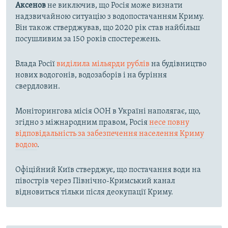
Аксенов
не виключив, що Росія може визнати
надзвичайною ситуацію з водопостачанням Криму.
Він також стверджував, що 2020 рік став найбільш
посушливим за 150 років спостережень.
Влада Росії
виділила мільярди рублів
на будівництво
нових водогонів, водозаборів і на буріння
свердловин.
Моніторингова місія ООН в Україні наполягає, що,
згідно з міжнародним правом, Росія
несе повну
відповідальність за забезпечення населення Криму
водою
.
Офіційний Київ стверджує, що постачання води на
півострів через Північно-Кримський канал
відновиться тільки після деокупації Криму.