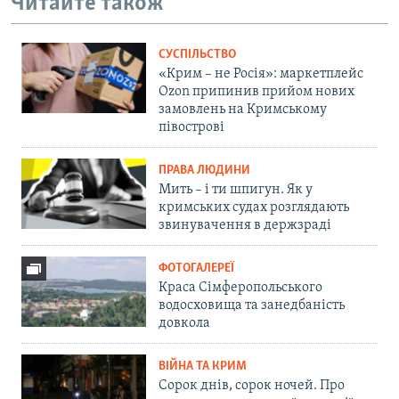
Читайте також
СУСПІЛЬСТВО
«Крим – не Росія»: маркетплейс
Ozon припинив прийом нових
замовлень на Кримському
півострові
ПРАВА ЛЮДИНИ
Мить – і ти шпигун. Як у
кримських судах розглядають
звинувачення в держзраді
ФОТОГАЛЕРЕЇ
Краса Сімферопольського
водосховища та занедбаність
довкола
ВІЙНА ТА КРИМ
Сорок днів, сорок ночей. Про