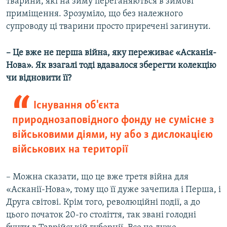
тварини, які на зиму переганяються в зимові
приміщення. Зрозуміло, що без належного
супроводу ці тварини просто приречені загинути.
– Це вже не перша війна, яку переживає «Асканія-
Нова». Як взагалі тоді вдавалося зберегти колекцію
чи відновити її?
Існування об'єкта
природнозаповідного фонду не сумісне з
військовими діями, ну або з дислокацією
військових на території
– Можна сказати, що це вже третя війна для
«Асканії-Нова», тому що її дуже зачепила і Перша, і
Друга світові. Крім того, революційні події, а до
цього початок 20-го століття, так звані голодні