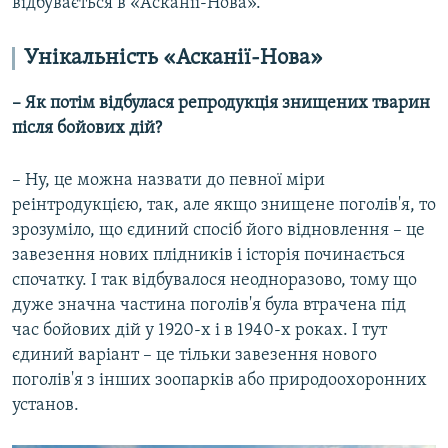
відбувається в «Асканії-Нова».
Унікальність «Асканії-Нова»
– Як потім відбулася репродукція знищених тварин
після бойових дій?
– Ну, це можна назвати до певної міри
реінтродукцією, так, але якщо знищене поголів'я, то
зрозуміло, що єдиний спосіб його відновлення – це
завезення нових плідників і історія починається
спочатку. І так відбувалося неодноразово, тому що
дуже значна частина поголів'я була втрачена під
час бойових дій у 1920-х і в 1940-х роках. І тут
єдиний варіант – це тільки завезення нового
поголів'я з інших зоопарків або природоохоронних
установ.