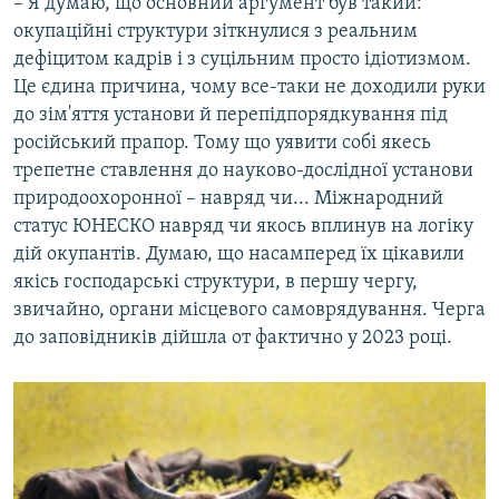
– Я думаю, що основний аргумент був такий:
окупаційні структури зіткнулися з реальним
дефіцитом кадрів і з суцільним просто ідіотизмом.
Це єдина причина, чому все-таки не доходили руки
до зім'яття установи й перепідпорядкування під
російський прапор. Тому що уявити собі якесь
трепетне ставлення до науково-дослідної установи
природоохоронної – навряд чи... Міжнародний
статус ЮНЕСКО навряд чи якось вплинув на логіку
дій окупантів. Думаю, що насамперед їх цікавили
якісь господарські структури, в першу чергу,
звичайно, органи місцевого самоврядування. Черга
до заповідників дійшла от фактично у 2023 році.