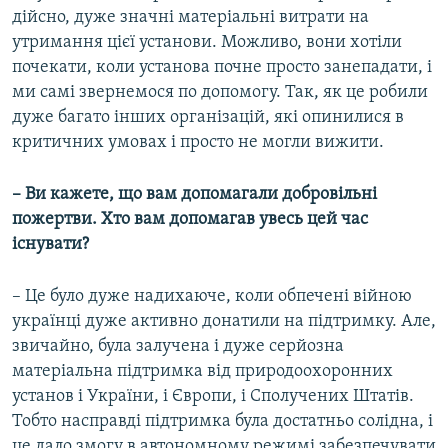
дійсно, дуже значні матеріальні витрати на
утримання цієї установи. Можливо, вони хотіли
почекати, коли установа почне просто занепадати, і
ми самі звернемося по допомогу. Так, як це робили
дуже багато інших організацій, які опинилися в
критичних умовах і просто не могли вижити.
– Ви кажете, що вам допомагали добровільні
пожертви. Хто вам допомагав увесь цей час
існувати?
– Це було дуже надихаюче, коли обпечені війною
українці дуже активно донатили на підтримку. Але,
звичайно, була залучена і дуже серйозна
матеріальна підтримка від природоохоронних
установ і України, і Європи, і Сполучених Штатів.
Тобто насправді підтримка була достатньо солідна, і
це дало змогу в автономному режимі забезпечувати