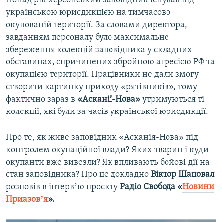
Понад рік херсонський заповідник існував під
українською юрисдикцією на тимчасово
окупованій території. За словами директора,
завданням персоналу було максимальне
збереження колекцій заповідника у складних
обставинах, спричинених збройною агресією РФ та
окупацією території. Працівники не дали змогу
створити картинку приходу «рятівників», тому
фактично зараз в
«Асканії-Нова»
утримуються ті
колекції, які були за часів української юрисдикції.
Про те, як живе заповідник «Асканія-Нова» під
контролем окупаційної влади? Яких тварин і куди
окупанти вже вивезли? Як впливають бойові дії на
стан заповідника? Про це докладно
Віктор Шаповал
розповів в інтервʼю проєкту
Радіо Свобода «
Новини
Приазовʼя
».