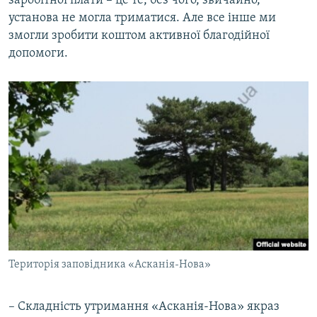
заробітної плати – це те, без чого, звичайно,
установа не могла триматися. Але все інше ми
змогли зробити коштом активної благодійної
допомоги.
Територія заповідника «Асканія-Нова»
– Складність утримання «Асканія-Нова» якраз