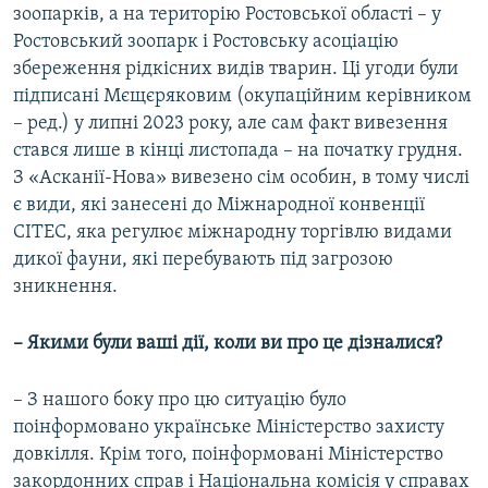
зоопарків, а на територію Ростовської області – у
Ростовський зоопарк і Ростовську асоціацію
збереження рідкісних видів тварин. Ці угоди були
підписані Мєщєряковим (окупаційним керівником
– ред.) у липні 2023 року, але сам факт вивезення
стався лише в кінці листопада – на початку грудня.
З «Асканії-Нова» вивезено сім особин, в тому числі
є види, які занесені до Міжнародної конвенції
СІТЕС, яка регулює міжнародну торгівлю видами
дикої фауни, які перебувають під загрозою
зникнення.
– Якими були ваші дії, коли ви про це дізналися?
– З нашого боку про цю ситуацію було
поінформовано українське Міністерство захисту
довкілля. Крім того, поінформовані Міністерство
закордонних справ і Національна комісія у справах