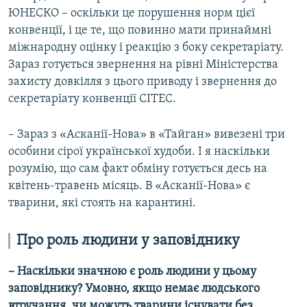
ЮНЕСКО – оскільки це порушення норм цієї
конвенції, і це те, що повинно мати принаймні
міжнародну оцінку і реакцію з боку секретаріату.
Зараз готується звернення на рівні Міністерства
захисту довкілля з цього приводу і звернення до
секретаріату конвенції СІТЕС.
– Зараз з «Асканії-Нова» в «Тайган» вивезені три
особини сірої української худоби. І я наскільки
розумію, що сам факт обміну готується десь на
квітень-травень місяць. В «Асканії-Нова» є
тварини, які стоять на карантині.
Про роль людини у заповіднику
– Наскільки значною є роль людини у цьому
заповіднику? Умовно, якщо немає людського
втручання, чи можуть тварини існувати без