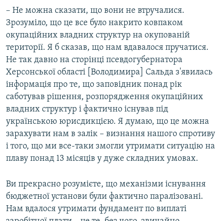
– Не можна сказати, що вони не втручалися.
Зрозуміло, що це все було накрито ковпаком
окупаційних владних структур на окупованій
території. Я б сказав, що нам вдавалося пручатися.
Не так давно на сторінці псевдогубернатора
Херсонської області [Володимира] Сальда з'явилась
інформація про те, що заповідник понад рік
саботував рішення, розпорядження окупаційних
владних структур і фактично існував під
українською юрисдикцією. Я думаю, що це можна
зарахувати нам в залік – визнання нашого спротиву
і того, що ми все-таки змогли утримати ситуацію на
плаву понад 13 місяців у дуже складних умовах.
Ви прекрасно розумієте, що механізми існування
бюджетної установи були фактично паралізовані.
Нам вдалося утримати фундамент по виплаті