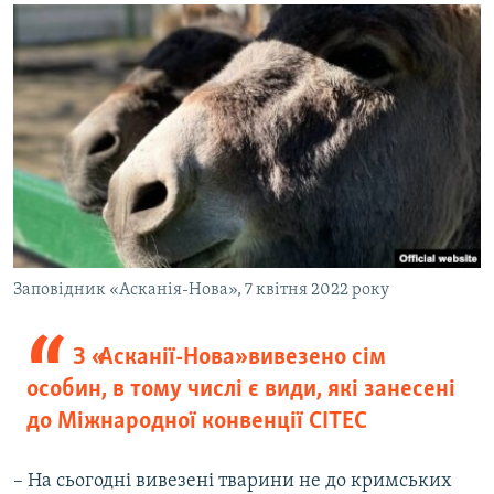
Заповідник «Асканія-Нова», 7 квітня 2022 року
З «Асканії-Нова» вивезено сім
особин, в тому числі є види, які занесені
до Міжнародної конвенції СІТЕС
– На сьогодні вивезені тварини не до кримських