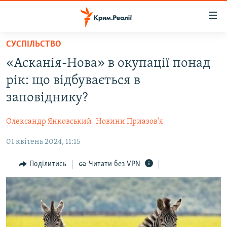
Доступність
посилання
Перейти
СУСПІЛЬСТВО
до
НОВИНИ
«Асканія-Нова» в окупації понад
основного
ВОДА.КРИМ
матеріалу
рік: що відбувається в
ВІДЕО ТА ФОТО
Перейти
заповіднику?
до
ПОЛІТИКА
основної
Олександр Янковський
Новини Приазов'я
БЛОГИ
навігації
Перейти
01 квітень 2024, 11:15
ПОГЛЯД
до
ІНТЕРВ'Ю
Поділитись
Читати без VPN
пошуку
ВСЕ ЗА ДЕНЬ
СПЕЦПРОЕКТИ
ЯК ОБІЙТИ БЛОКУВАННЯ
ДЕПОРТАЦІЯ