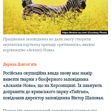
ВІДЕОУРОКИ «ELIFBE»
Русский
СВІДЧЕННЯ ОКУПАЦІЇ
Qırımtatar
УКРАЇНСЬКА ПРОБЛЕМА КРИМУ
ДОЛУЧАЙСЯ!
ІНФОГРАФІКА
Працівники заповідника не дали змогу створити
окупантам картинку приходу «рятівників», вважає
керівництво «Асканії-Нова»
Усі сайти RFE/RL
Дарина Довгопʼята
Російська окупаційна влада знову має намір
вивезти тварин з біосферного заповідника
«Асканія-Нова», що на Херсонщині. Їх планують
доправити до кримського парку «Тайган»,
повідомив директор заповідника Віктор Шаповал.