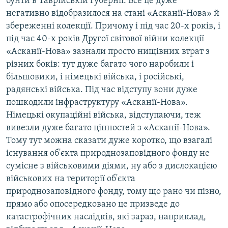
бунти в Таврійській губернії. Все це дуже
негативно відобразилося на стані «Асканії-Нова» й
збереженні колекції. Причому і під час 20-х років, і
під час 40-х років Другої світової війни колекції
«Асканії-Нова» зазнали просто нищівних втрат з
різних боків: тут дуже багато чого наробили і
більшовики, і німецькі війська, і російські,
радянські війська. Під час відступу вони дуже
пошкодили інфраструктуру «Асканії-Нова».
Німецькі окупаційні війська, відступаючи, теж
вивезли дуже багато цінностей з «Асканії-Нова».
Тому тут можна сказати дуже коротко, що взагалі
існування об'єкта природнозаповідного фонду не
сумісне з військовими діями, ну або з дислокацією
військових на території об'єкта
природнозаповідного фонду, тому що рано чи пізно,
прямо або опосередковано це призведе до
катастрофічних наслідків, які зараз, наприклад,