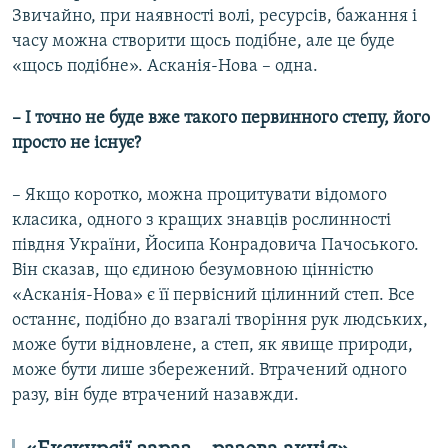
Звичайно, при наявності волі, ресурсів, бажання і
часу можна створити щось подібне, але це буде
«щось подібне». Асканія-Нова – одна.
– І точно не буде вже такого первинного степу, його
просто не існує?
– Якщо коротко, можна процитувати відомого
класика, одного з кращих знавців рослинності
півдня України, Йосипа Конрадовича Пачоського.
Він сказав, що єдиною безумовною цінністю
«Асканія-Нова» є її первісний цілинний степ. Все
останнє, подібно до взагалі творіння рук людських,
може бути відновлене, а степ, як явище природи,
може бути лише збережений. Втрачений одного
разу, він буде втрачений назавжди.