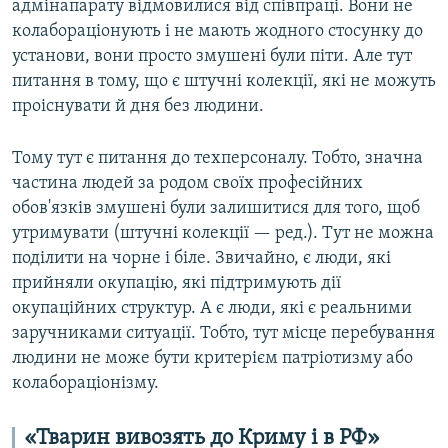
адмінапарату відмовилися від співпраці. Вони не
колабораціонують і не мають жодного стосунку до
установи, вони просто змушені були піти. Але тут
питання в тому, що є штучні колекції, які не можуть
проіснувати й дня без людини.
Тому тут є питання до техперсоналу. Тобто, значна
частина людей за родом своїх професійних
обов'язків змушені були залишитися для того, щоб
утримувати (штучні колекції — ред.). Тут не можна
поділити на чорне і біле. Звичайно, є люди, які
прийняли окупацію, які підтримують дії
окупаційних структур. А є люди, які є реальними
заручниками ситуації. Тобто, тут місце перебування
людини не може бути критерієм патріотизму або
колабораціонізму.
«Тварин вивозять до Криму і в РФ»