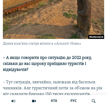
Давня кам’яна статуя жінки в «Асканії-Нова»
– А якщо говорити про ситуацію до 2022 року,
скільки до вас щороку приїздило туристів і
відвідувачів?
– Тут ситуація, звичайно, залежала від багатьох
чинників. Але туристичний потік за об'ємом на рік
міг складати близько 150 тисяч екскурсантів.
Звичайно, на ці цифри впливало дуже багато
КТА
РУС
факторів, в тому числі й військово-політичні, тому