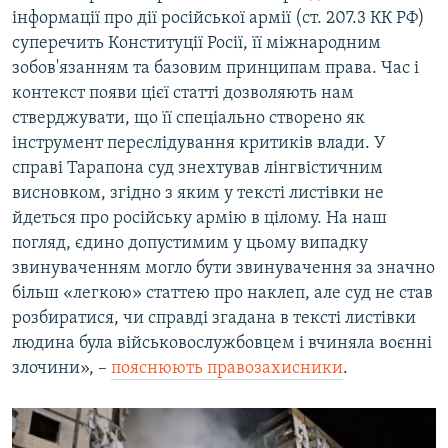
інформації про дії російської армії (ст. 207.3 КК РФ)
суперечить Конституції Росії, її міжнародним
зобов'язанням та базовим принципам права. Час і
контекст появи цієї статті дозволяють нам
стверджувати, що її спеціально створено як
інструмент переслідування критиків влади. У
справі Тарапона суд знехтував лінгвістичним
висновком, згідно з яким у тексті листівки не
йдеться про російську армію в цілому. На наш
погляд, єдино допустимим у цьому випадку
звинуваченням могло бути звинувачення за значно
більш «легкою» статтею про наклеп, але суд не став
розбиратися, чи справді згадана в тексті листівки
людина була військовослужбовцем і вчиняла воєнні
злочини», –
пояснюють правозахисники
.