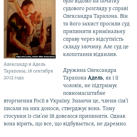
було відомо на початку
судового розгляду у справі
Олександра Тарапона. Він
та його захист просили суд
припинити кримінальну
справу через відсутність
складу злочину. Але суд це
клопотання відхилив.
Александр и Адель
Дружина Олександра
Тарапоны, 18 сентября
Тарапона
Адель
, як і її
2012 года
чоловік, не підтримує
повномасштабне
вторгнення Росії в Україну. Знаючи це, члени сім'ї
писали на них доноси, стверджує вона. Тому
стосунки із сім'єю їй довелося припинити. Однак
вона вірить, що все, що відбувається, не даремно.