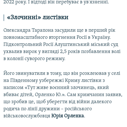
2022 року. І відтоді він перебуває в ув'язненні.
«Злочинні» листівки
Олександра Тарапона засудили ще в перший рік
повномасштабного вторгнення Росії в Україну.
Підконтрольний Росії Алуштинський міський суд
ухвалив вирок у вигляді 2,5 років позбавлення волі
в колонії суворого режиму.
Його звинуватили в тому, що він розклеював у селі
на Південному узбережжі Криму листівки з
написом «Тут живе воєнний злочинець, який
вбиває дітей, Орленко Ю.». Сам кримчанин заявив,
що зробив це, щоб уберегти від війни далекого
родича по лінії дружини – російського
військовослужбовця
Юрія Орленка
.