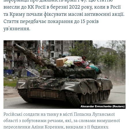
інформації про діяльність армії РФ). Цю статтю
внесли до КК Росії в березні 2022 року, коли в Росії
та Криму почали фіксувати масові антивоєнні акції.
Стаття передбачає покарання до 15 років
ув'язнення.
Російські солдати на танку в місті Попасна Луганської
області з побутовими речами, які, за словами вимушеної
переселенки Аліни Коренюк, викрали з її будинку.