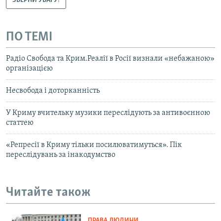
ЗВЕРНИ УВАГУ!
ПО ТЕМІ
Радіо Свобода та Крим.Реалії в Росії визнали «небажаною»
організацією
Несвобода і доторканність
У Криму вчительку музики переслідують за антивоєнною
статтею
«Репресії в Криму тільки посилюватимуться». Пік
переслідувань за інакодумство
Читайте також
ПРАВА ЛЮДИНИ