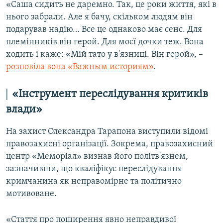
«Саша сидить не даремно. Так, це роки життя, які в
нього забрали. Але я бачу, скільком людям він
подарував надію… Все це однаково має сенс. Для
племінників він герой. Для моєї дочки теж. Вона
ходить і каже: «Мій тато у в'язниці. Він герой», –
розповіла вона «Важным историям»
.
«Інструмент переслідування критиків
влади»
На захист Олександра Тарапона виступили відомі
правозахисні організації. Зокрема, правозахисний
центр «Меморіал» визнав його політв'язнем,
зазначивши, що кваліфікує переслідування
кримчанина як неправомірне та політично
мотивоване.
«Стаття про поширення явно неправдивої