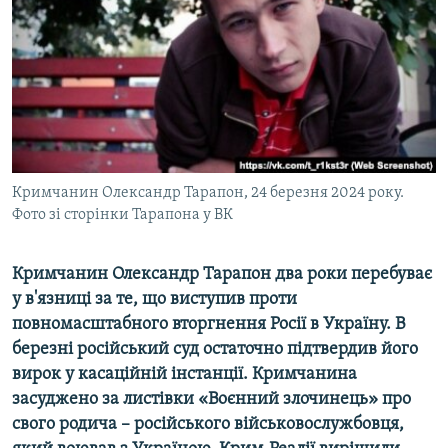
ВІДЕОУРОКИ «ELIFBE»
Русский
СВІДЧЕННЯ ОКУПАЦІЇ
Qırımtatar
УКРАЇНСЬКА ПРОБЛЕМА КРИМУ
ДОЛУЧАЙСЯ!
ІНФОГРАФІКА
Кримчанин Олександр Тарапон, 24 березня 2024 року.
Фото зі сторінки Тарапона у ВК
Усі сайти RFE/RL
Кримчанин Олександр Тарапон два роки перебуває
у в'язниці за те, що виступив проти
повномасштабного вторгнення Росії в Україну. В
березні російський суд остаточно підтвердив його
вирок у касаційній інстанції. Кримчанина
засуджено за листівки «Воєнний злочинець» про
свого родича – російського військовослужбовця,