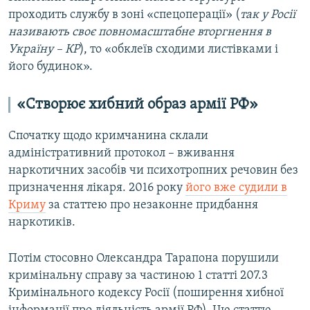
проходить службу в зоні «спецоперації» (
так у Росії
називають своє повномасштабне вторгнення в
Україну – КР
), то «обклеїв сходими листівками і
його будинок».
«Створює хибний образ армії РФ»
Спочатку щодо кримчанина склали
адміністративний протокол – вживання
наркотичних засобів чи психотропних речовин без
призначення лікаря. 2016 року
його вже судили в
Криму
за статтею про незаконне придбання
наркотиків.
Потім стосовно Олександра Тарапона порушили
кримінальну справу за частиною 1 статті 207.3
Кримінального кодексу Росії (поширення хибної