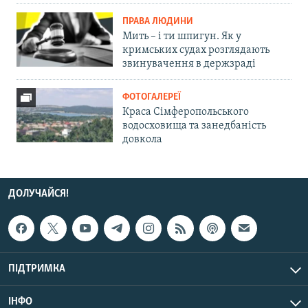
ПРАВА ЛЮДИНИ
Мить – і ти шпигун. Як у
кримських судах розглядають
звинувачення в держзраді
ФОТОГАЛЕРЕЇ
Краса Сімферопольського
водосховища та занедбаність
довкола
ДОЛУЧАЙСЯ!
ПІДТРИМКА
ІНФО