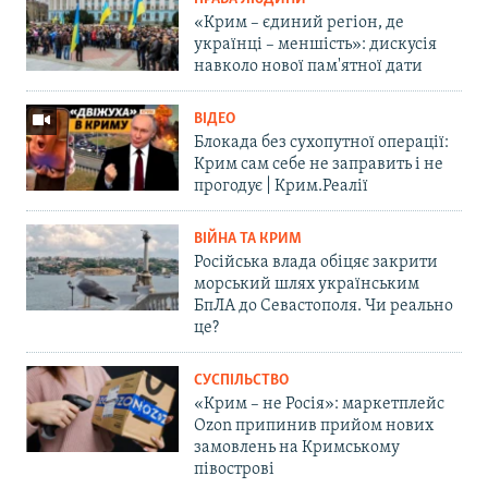
«Крим – єдиний регіон, де
українці – меншість»: дискусія
навколо нової пам'ятної дати
ВІДЕО
Блокада без сухопутної операції:
Крим сам себе не заправить і не
прогодує | Крим.Реалії
ВІЙНА ТА КРИМ
Російська влада обіцяє закрити
морський шлях українським
БпЛА до Севастополя. Чи реально
це?
СУСПІЛЬСТВО
«Крим – не Росія»: маркетплейс
Ozon припинив прийом нових
замовлень на Кримському
півострові