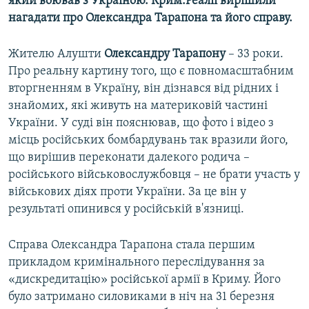
який воював з Україною. Крим.Реалії вирішили
нагадати про Олександра Тарапона та його справу.
Жителю Алушти
Олександру Тарапону
– 33 роки.
Про реальну картину того, що є повномасштабним
вторгненням в Україну, він дізнався від рідних і
знайомих, які живуть на материковій частині
України. У суді він пояснював, що фото і відео з
місць російських бомбардувань так вразили його,
що вирішив переконати далекого родича –
російського військовослужбовця – не брати участь у
військових діях проти України. За це він у
результаті опинився у російській в'язниці.
Справа Олександра Тарапона стала першим
прикладом кримінального переслідування за
«дискредитацію» російської армії в Криму. Його
було затримано силовиками в ніч на 31 березня