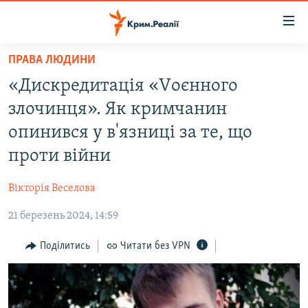
Доступність
посилання
Перейти
ПРАВА ЛЮДИНИ
до
НОВИНИ
«Дискредитація «Vоєнного
основного
ВОДА.КРИМ
матеріалу
злочинця». Як кримчанин
ВІДЕО ТА ФОТО
Перейти
опинився у в'язниці за те, що
до
ПОЛІТИКА
проти війни
основної
БЛОГИ
навігації
Вікторія Веселова
Перейти
ПОГЛЯД
до
21 березень 2024, 14:59
ІНТЕРВ'Ю
пошуку
ВСЕ ЗА ДЕНЬ
Поділитись
Читати без VPN
СПЕЦПРОЕКТИ
ЯК ОБІЙТИ БЛОКУВАННЯ
ДЕПОРТАЦІЯ