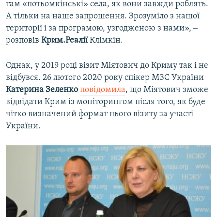
там «потьомкінські» села, як вони завжди роблять.
А тільки на наше запрошення. Зрозуміло з нашої
території і за програмою, узгодженою з нами», ‒
розповів
Крим.Реалії
Клімкін.
Однак, у 2019 році візит Міятович до Криму так і не
відбувся. 26 лютого 2020 року спікер МЗС України
Катерина Зеленко
повідомила
, що Міятович зможе
відвідати Крим із моніторингом після того, як буде
чітко визначений формат цього візиту за участі
України.