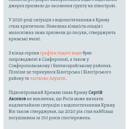
джерел призвело до засолення ґрунту на півострові.
У 2020 році ситуація з водопостачанням в Криму
стала критичною. Невелика кількість опадів і
малосніжна зима призвели до посухи, стверджують
кримські вчені.
З кінця серпня
графіки подачі води
були
запроваджені в Сімферополі, а також у
Сімферопольському і Бахчисарайському районах.
Пізніше це торкнулося Білогірська і Білогірського
району та
частково Алушти
.
Підконтрольний Кремлю глава Криму
Сергій
Аксенов
не виключив, що Росія може визнати
надзвичайною ситуацію з водопостачанням Криму.
Він також стверджував, що 2020 рік став найбільш
посушливим за 150 років спостережень.