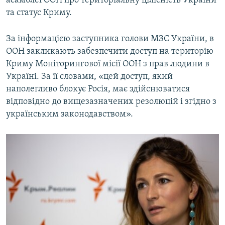
асамблеї ООН про територіальну цілісність України
та статус Криму.
За інформацією заступника голови МЗС України, в
ООН закликають забезпечити доступ на територію
Криму Моніторингової місії ООН з прав людини в
Україні. За її словами, «цей доступ, який
наполегливо блокує Росія, має здійснюватися
відповідно до вищезазначених резолюцій і згідно з
українським законодавством».