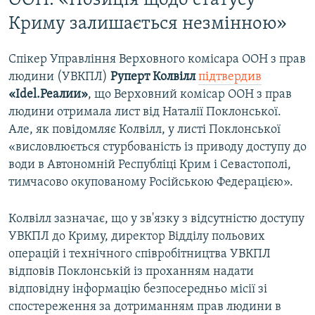
ООН: «Позиція щодо статусу
Криму залишається незмінною»
Спікер Управління Верховного комісара ООН з прав
людини (УВКПЛ)
Руперт Колвілл
підтвердив
«Idel.Реалии»
, що Верховний комісар ООН з прав
людини отримала лист від Наталії Поклонської.
Але, як повідомляє Колвілл, у листі Поклонської
«висловлюється стурбованість із приводу доступу до
води в Автономній Республіці Крим і Севастополі,
тимчасово окупованому Російською Федерацією».
Колвілл зазначає, що у зв'язку з відсутністю доступу
УВКПЛ до Криму, директор Відділу польових
операцій і технічного співробітництва УВКПЛ
відповів Поклонській із проханням надати
відповідну інформацію безпосередньо місії зі
спостереження за дотриманням прав людини в