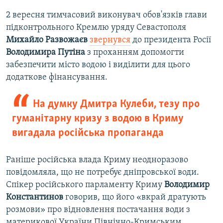
2 вересня тимчасовий виконувач обов'язків глави
підконтрольного Кремлю уряду Севастополя
Михайло Развожаєв
звернувся
до президента Росії
Володимира Путіна
з проханням допомогти
забезпечити місто водою і виділити для цього
додаткове фінансування.
На думку Дмитра Кулеби, тезу про
гуманітарну кризу з водою в Криму
вигадала російська пропаганда
Раніше російська влада Криму неодноразово
повідомляла, що не потребує дніпровської води.
Спікер російського парламенту Криму
Володимир
Константинов
говорив, що його «вкрай дратують
розмови» про відновлення постачання води з
материкової України Північно-Кримським