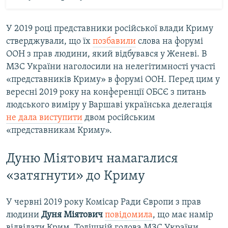
У 2019 році представники російської влади Криму
стверджували, що їх
позбавили
слова на форумі
ООН з прав людини, який відбувався у Женеві. В
МЗС України наголосили на нелегітимності участі
«представників Криму» в форумі ООН. Перед цим у
вересні 2019 року на конференції ОБСЄ з питань
людського виміру у Варшаві українська делегація
не дала виступити
двом російським
«представникам Криму».
Дуню Міятович намагалися
«затягнути» до Криму
У червні 2019 року Комісар Ради Європи з прав
людини
Дуня Міятович
повідомила
, що має намір
відвідати Крим. Тодішній голова МЗС України