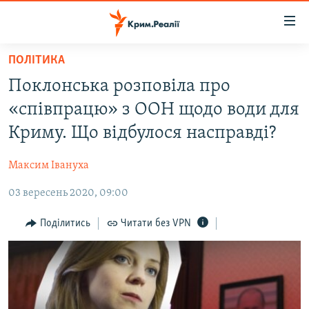
Доступність
посилання
Перейти
ПОЛІТИКА
до
НОВИНИ
Поклонська розповіла про
основного
ВОДА.КРИМ
матеріалу
«співпрацю» з ООН щодо води для
ВІДЕО ТА ФОТО
Перейти
Криму. Що відбулося насправді?
до
ПОЛІТИКА
основної
Максим Івануха
БЛОГИ
навігації
Перейти
03 вересень 2020, 09:00
ПОГЛЯД
до
ІНТЕРВ'Ю
Поділитись
Читати без VPN
пошуку
ВСЕ ЗА ДЕНЬ
СПЕЦПРОЕКТИ
ЯК ОБІЙТИ БЛОКУВАННЯ
ДЕПОРТАЦІЯ