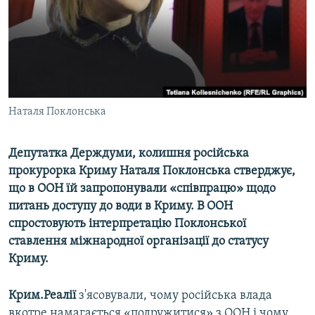
ВІДЕОУРОКИ «ELIFBE»
Русский
СВІДЧЕННЯ ОКУПАЦІЇ
Qırımtatar
УКРАЇНСЬКА ПРОБЛЕМА КРИМУ
ДОЛУЧАЙСЯ!
ІНФОГРАФІКА
Наталя Поклонська
Депутатка Держдуми, колишня російська
Усі сайти RFE/RL
прокурорка Криму Наталя Поклонська стверджує,
що в ООН їй запропонували «співпрацю» щодо
питань доступу до води в Криму. В ООН
спростовують інтерпретацію Поклонської
ставлення міжнародної організації до статусу
Криму.
Крим.Реалії
з'ясовували, чому російська влада
вкотре намагається «подружитися» з ООН і чому