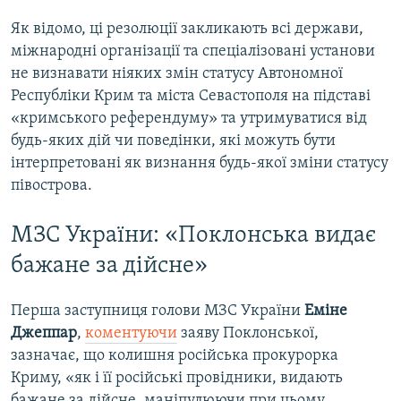
Як відомо, ці резолюції закликають всі держави,
міжнародні організації та спеціалізовані установи
не визнавати ніяких змін статусу Автономної
Республіки Крим та міста Севастополя на підставі
«кримського референдуму» та утримуватися від
будь-яких дій чи поведінки, які можуть бути
інтерпретовані як визнання будь-якої зміни статусу
півострова.
МЗС України: «Поклонська видає
бажане за дійсне»
Перша заступниця голови МЗС України
Еміне
Джеппар
,
коментуючи
заяву Поклонської,
зазначає, що колишня російська прокурорка
Криму, «як і її російські провідники, видають
бажане за дійсне, маніпулюючи при цьому