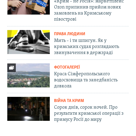
«Крим – не Росія»: маркетплейс
Ozon припинив прийом нових
замовлень на Кримському
півострові
ПРАВА ЛЮДИНИ
Мить – і ти шпигун. Як у
кримських судах розглядають
звинувачення в держзраді
ФОТОГАЛЕРЕЇ
Краса Сімферопольського
водосховища та занедбаність
довкола
ВІЙНА ТА КРИМ
Сорок днів, сорок ночей. Про
результати кримської операції з
примусу Росії до миру