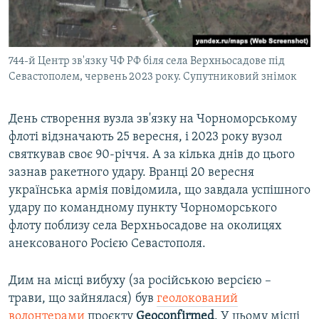
744-й Центр зв'язку ЧФ РФ біля села Верхньосадове під
Севастополем, червень 2023 року. Супутниковий знімок
День створення вузла зв'язку на Чорноморському
флоті відзначають 25 вересня, і 2023 року вузол
святкував своє 90-річчя. А за кілька днів до цього
зазнав ракетного удару. Вранці 20 вересня
українська армія повідомила, що завдала успішного
удару по командному пункту Чорноморського
флоту поблизу села Верхньосадове на околицях
анексованого Росією Севастополя.
Дим на місці вибуху (за російською версією –
трави, що зайнялася) був
геолокований
волонтерами
проєкту
Geoconfirmed
. У цьому місці