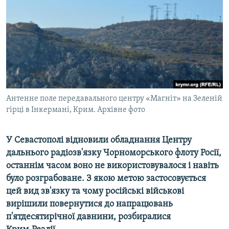
ВІДЕОУРОКИ «ELIFBE»
Русский
СВІДЧЕННЯ ОКУПАЦІЇ
Qırımtatar
УКРАЇНСЬКА ПРОБЛЕМА КРИМУ
ДОЛУЧАЙСЯ!
ІНФОГРАФІКА
Антенне поле передавального центру «Магніт» на Зеленій
гірці в Інкермані, Крим. Архівне фото
Усі сайти RFE/RL
У Севастополі відновили обладнання Центру
дальнього радіозв'язку Чорноморського флоту Росії,
останнім часом воно не використовувалося і навіть
було розграбоване. З якою метою застосовується
цей вид зв'язку та чому російські військові
вирішили повернутися до напрацювань
п'ятдесятирічної давнини, розбиралися