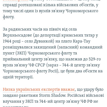
справді розташовані кілька військових об'єктів, у
тому числі один із вузлів зв'язку Чорноморського
флоту.
За радянських часів на північ від села
Верхньосадове (до депортації кримських татар у
1944 році – село Дуванкой) на плато Кара-Тау
розміщувалися захищений (запасний) командний
пункт (ЗКП) Чорноморського флоту та
приймальний центр зв'язку, що належав до 529-го
вузла зв'язку ЧФ СРСР (зараз – 744-й центр зв'язку
Чорноморського флоту Росії), це були два об'єкти на
одній території.
Низка українських експертів вважає
, що удару було
завдано ракетами Storm Shadow. Російські військові
влучання у ЗКП та 744-ий центр зв'язку ЧФ РФ не