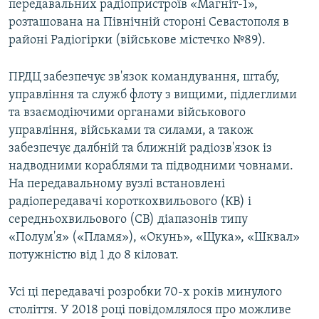
передавальних радіопристроїв «Магніт-1»,
розташована на Північній стороні Севастополя в
районі Радіогірки (військове містечко №89).
ПРДЦ забезпечує зв'язок командування, штабу,
управління та служб флоту з вищими, підлеглими
та взаємодіючими органами військового
управління, військами та силами, а також
забезпечує далбній та ближній радіозв'язок із
надводними кораблями та підводними човнами.
На передавальному вузлі встановлені
радіопередавачі короткохвильового (КВ) і
середньохвильового (СВ) діапазонів типу
«Полум'я» («Пламя»), «Окунь», «Щука», «Шквал»
потужністю від 1 до 8 кіловат.
Усі ці передавачі розробки 70-х років минулого
століття. У 2018 році повідомлялося про можливе