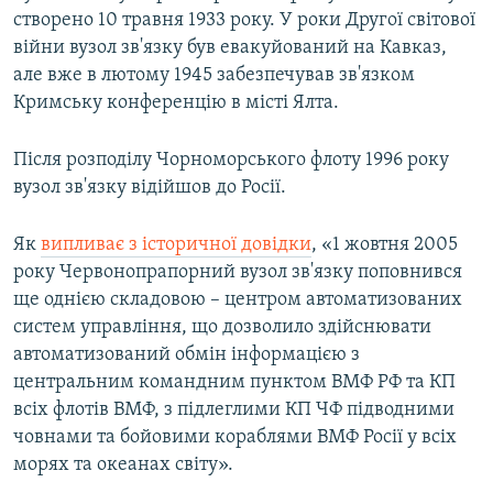
створено 10 травня 1933 року. У роки Другої світової
війни вузол зв'язку був евакуйований на Кавказ,
але вже в лютому 1945 забезпечував зв'язком
Кримську конференцію в місті Ялта.
Після розподілу Чорноморського флоту 1996 року
вузол зв'язку відійшов до Росії.
Як
випливає з історичної довідки
, «1 жовтня 2005
року Червонопрапорний вузол зв'язку поповнився
ще однією складовою – центром автоматизованих
систем управління, що дозволило здійснювати
автоматизований обмін інформацією з
центральним командним пунктом ВМФ РФ та КП
всіх флотів ВМФ, з підлеглими КП ЧФ підводними
човнами та бойовими кораблями ВМФ Росії у всіх
морях та океанах світу».