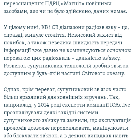
переоснащення ПДРЦ «Магніт» новішими
засобами, але чи це було здійснено, даних немає.
У цілому нині, КВ і СВ діапазони радіозв'язку – це,
справді, минуле століття. Невисокий захист від
похибок, а також невелика швидкість передачі
інформації вже давно не компенсуються основною
перевагою цих радіохвиль – дальністю зв'язку.
Розвиток супутникових технологій зробив зв'язок
доступним у будь-якій частині Світового океану.
Однак, крім переваг, супутниковий зв'язок часто
більш вразливий для зовнішніх втручань. Так,
наприклад, у 2014 році експерти компанії IOActive
проаналізували деякі західні системи
супутникового зв'язку та заявили, що експлуатація
проломів дозволяє перехоплювати, маніпулювати
або блокувати зв'язок, а в деяких випадках навіть