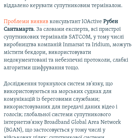
віддалено керувати супутниковим терміналом.
Проблеми виявив
консультант IOActive
Рубен
Сантамарта
. За словами експерта, всі пристрої
супутникових терміналів SATCOM, у тому числі
виробництва компаній Inmarsat та Iridium, можуть
містити бекдори, використовувати
недокументовані та небезпечні протоколи, слабкі
алгоритми шифрування тощо.
Дослідження торкнулося систем зв'язку, що
використовуються на морських суднах для
комунікацій із береговими службами;
використовуваних для передачі даних відео і
голосів; глобальної системи супутникового
інтернетзв'язку Broadband Global Area Network
(BGAN), що застосовується у тому числі у
військових цілях; супутникової системи