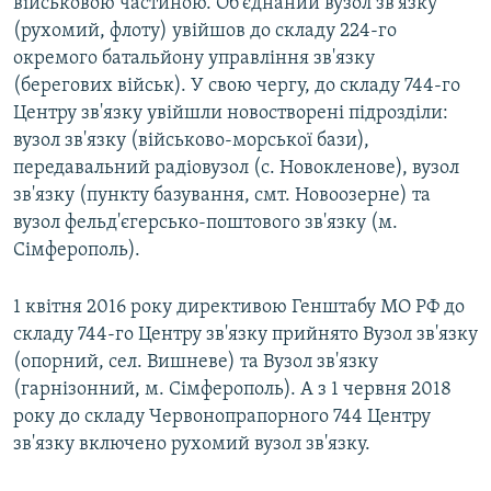
військовою частиною. Об'єднаний вузол зв'язку
(рухомий, флоту) увійшов до складу 224-го
окремого батальйону управління зв'язку
(берегових військ). У свою чергу, до складу 744-го
Центру зв'язку увійшли новостворені підрозділи:
вузол зв'язку (військово-морської бази),
передавальний радіовузол (с. Новокленове), вузол
зв'язку (пункту базування, смт. Новоозерне) та
вузол фельд'єгерсько-поштового зв'язку (м.
Сімферополь).
1 квітня 2016 року директивою Генштабу МО РФ до
складу 744-го Центру зв'язку прийнято Вузол зв'язку
(опорний, сел. Вишневе) та Вузол зв'язку
(гарнізонний, м. Сімферополь). А з 1 червня 2018
року до складу Червонопрапорного 744 Центру
зв'язку включено рухомий вузол зв'язку.