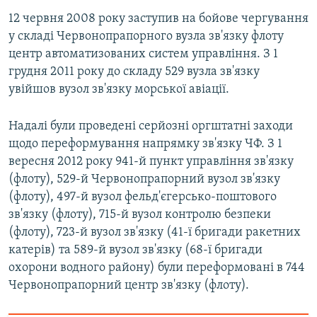
12 червня 2008 року заступив на бойове чергування
у складі Червонопрапорного вузла зв'язку флоту
центр автоматизованих систем управління. З 1
грудня 2011 року до складу 529 вузла зв'язку
увійшов вузол зв'язку морської авіації.
Надалі були проведені серйозні оргштатні заходи
щодо переформування напрямку зв'язку ЧФ. З 1
вересня 2012 року 941-й пункт управління зв'язку
(флоту), 529-й Червонопрапорний вузол зв'язку
(флоту), 497-й вузол фельд'єгерсько-поштового
зв'язку (флоту), 715-й вузол контролю безпеки
(флоту), 723-й вузол зв'язку (41-ї бригади ракетних
катерів) та 589-й вузол зв'язку (68-ї бригади
охорони водного району) були переформовані в 744
Червонопрапорний центр зв'язку (флоту).