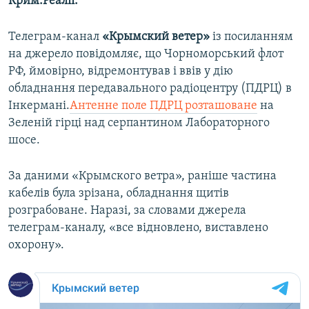
Крим.Реалії.
Телеграм-канал
«Крымский ветер»
із посиланням
на джерело повідомляє, що Чорноморський флот
РФ, ймовірно, відремонтував і ввів у дію
обладнання передавального радіоцентру (ПДРЦ) в
Інкермані.
Антенне поле ПДРЦ розташоване
на
Зеленій гірці над серпантином Лабораторного
шосе.
За даними «Крымского ветра», раніше частина
кабелів була зрізана, обладнання щитів
розграбоване. Наразі, за словами джерела
телеграм-каналу, «все відновлено, виставлено
охорону».