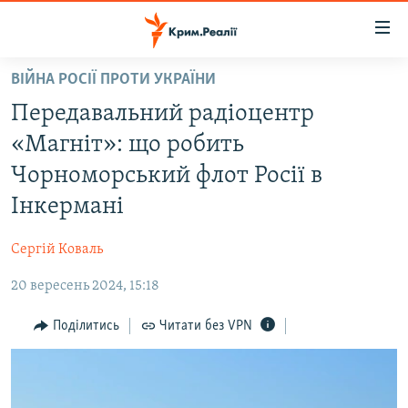
Доступність
посилання
Перейти
ВІЙНА РОСІЇ ПРОТИ УКРАЇНИ
до
НОВИНИ
Передавальний радіоцентр
основного
ВОДА.КРИМ
матеріалу
«Магніт»: що робить
ВІДЕО ТА ФОТО
Перейти
Чорноморський флот Росії в
до
ПОЛІТИКА
Інкермані
основної
БЛОГИ
навігації
Сергій Коваль
Перейти
ПОГЛЯД
до
20 вересень 2024, 15:18
ІНТЕРВ'Ю
пошуку
ВСЕ ЗА ДЕНЬ
Поділитись
Читати без VPN
СПЕЦПРОЕКТИ
ЯК ОБІЙТИ БЛОКУВАННЯ
ДЕПОРТАЦІЯ