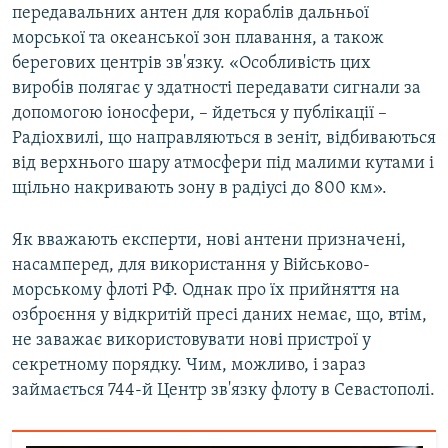
передавальних антен для кораблів дальньої
морської та океанської зон плавання, а також
берегових центрів зв'язку. «Особливість цих
виробів полягає у здатності передавати сигнали за
допомогою іоносфери, – йдеться у публікації –
Радіохвилі, що направляються в зеніт, відбиваються
від верхнього шару атмосфери під малими кутами і
щільно накривають зону в радіусі до 800 км».
Як вважають експерти, нові антени призначені,
насамперед, для використання у Військово-
морському флоті РФ. Однак про їх прийняття на
озброєння у відкритій пресі даних немає, що, втім,
не заважає використовувати нові пристрої у
секретному порядку. Чим, можливо, і зараз
займається 744-й Центр зв'язку флоту в Севастополі.