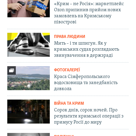
«Крим – не Росія»: маркетплейс
Ozon припинив прийом нових
замовлень на Кримському
півострові
ПРАВА ЛЮДИНИ
Мить – і ти шпигун. Як у
кримських судах розглядають
звинувачення в держзраді
ФОТОГАЛЕРЕЇ
Краса Сімферопольського
водосховища та занедбаність
довкола
ВІЙНА ТА КРИМ
Сорок днів, сорок ночей. Про
результати кримської операції з
примусу Росії до миру