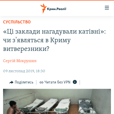
Доступність
посилання
Перейти
СУСПІЛЬСТВО
до
НОВИНИ
«Ці заклади нагадували катівні»:
основного
ВОДА.КРИМ
матеріалу
чи з'являться в Криму
ВІДЕО ТА ФОТО
Перейти
витверезники?
до
ПОЛІТИКА
основної
Сергій Мокрушин
БЛОГИ
навігації
Перейти
09 листопад 2019, 18:30
ПОГЛЯД
до
ІНТЕРВ'Ю
Поділитись
Читати без VPN
пошуку
ВСЕ ЗА ДЕНЬ
СПЕЦПРОЕКТИ
ЯК ОБІЙТИ БЛОКУВАННЯ
ДЕПОРТАЦІЯ