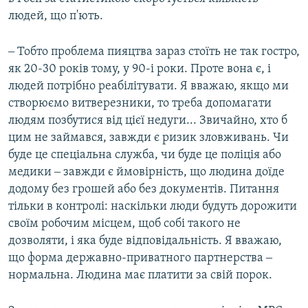
людей, що п'ють.
‒ Тобто проблема пияцтва зараз стоїть не так гостро,
як 20-30 років тому, у 90-і роки. Проте вона є, і
людей потрібно реабілітувати. Я вважаю, якщо ми
створюємо витверезники, то треба допомагати
людям позбутися від цієї недуги... Звичайно, хто б
цим не займався, завжди є ризик зловживань. Чи
буде це спеціальна служба, чи буде це поліція або
медики ‒ завжди є ймовірність, що людина доїде
додому без грошей або без документів. Питання
тільки в контролі: наскільки люди будуть дорожити
своїм робочим місцем, щоб собі такого не
дозволяти, і яка буде відповідальність. Я вважаю,
що форма державно-приватного партнерства ‒
нормальна. Людина має платити за свій порок.