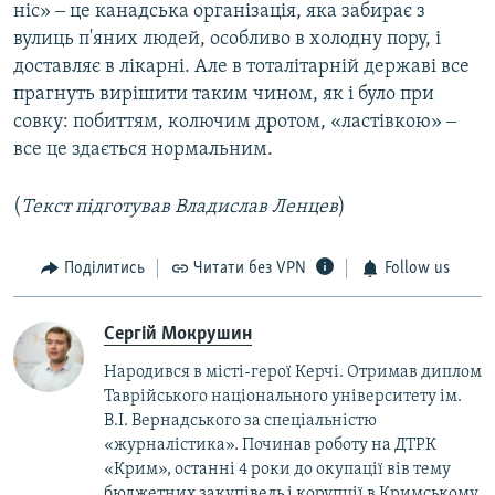
ніс» ‒ це канадська організація, яка забирає з
вулиць п'яних людей, особливо в холодну пору, і
доставляє в лікарні. Але в тоталітарній державі все
прагнуть вирішити таким чином, як і було при
совку: побиттям, колючим дротом, «ластівкою» ‒
все це здається нормальним.
(
Текст підготував Владислав Ленцев
)
Поділитись
Читати без VPN
Follow us
Сергій Мокрушин
Народився в місті-герої Керчі. Отримав диплом
Таврійського національного університету ім.
В.І. Вернадського за спеціальністю
«журналістика». Починав роботу на ДТРК
«Крим», останні 4 роки до окупації вів тему
бюджетних закупівель і корупції в Кримському