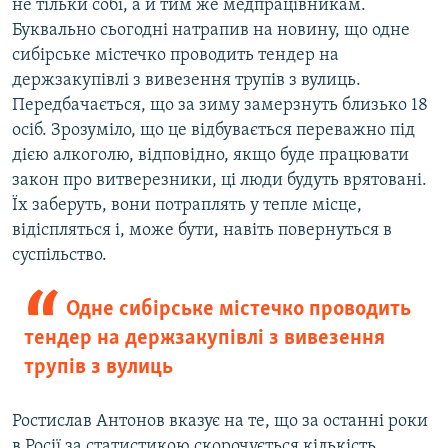
не тільки собі, а й тим же медпрацівникам.
Буквально сьогодні натрапив на новину, що одне
сибірське містечко проводить тендер на
держзакупівлі з вивезення трупів з вулиць.
Передбачається, що за зиму замерзнуть близько 18
осіб. Зрозуміло, що це відбувається переважно під
дією алкоголю, відповідно, якщо буде працювати
закон про витверезники, ці люди будуть врятовані.
Їх заберуть, вони потраплять у тепле місце,
відіспляться і, може бути, навіть повернуться в
суспільство.
Одне сибірське містечко проводить
тендер на держзакупівлі з вивезення
трупів з вулиць
Ростислав Антонов вказує на те, що за останні роки
в Росії за статистикою скорочується кількість