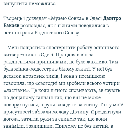
випустити неможливо.
Творець і доглядач «Музею Совка» в Одесі
Дмитро
Бакаєв
розповідає, як з п'яними поводилися в
останні роки Радянського Союзу.
‒ Мені пощастило спостерігати роботу останнього
витверезника в Одесі. Працював він за
радянськими принципами, це було жахливо. Там
була жінка-медсестра в білому халаті. У неї був
десяток нервових тиків, і вона з посмішкою
говорила, що «сьогодні ми зробили всього чотири
«ластівки». Це коли п'яного сповивають, зв'язують
на дощаному тапчані так, що він не може
поворухнутися, а руки заводять за спину. Так у моїй
присутності зв'язали молоду дівчину: її роздягнули
догола, затягли руки за спиною так, що вони
заніміли, і залишили. Причому це був лютий, в