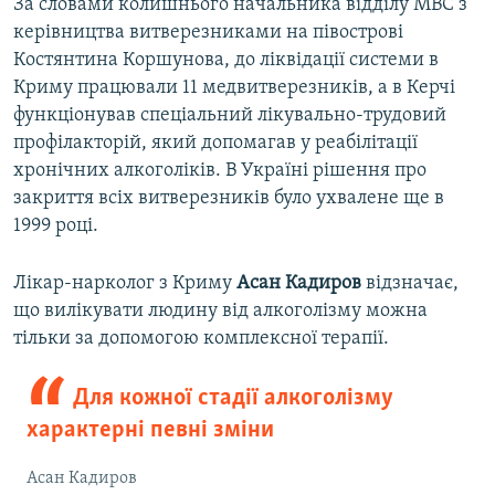
За словами колишнього начальника відділу МВС з
керівництва витверезниками на півострові
Костянтина Коршунова, до ліквідації системи в
Криму працювали 11 медвитверезників, а в Керчі
функціонував спеціальний лікувально-трудовий
профілакторій, який допомагав у реабілітації
хронічних алкоголіків. В Україні рішення про
закриття всіх витверезників було ухвалене ще в
1999 році.
Лікар-нарколог з Криму
Асан Кадиров
відзначає,
що вилікувати людину від алкоголізму можна
тільки за допомогою комплексної терапії.
Для кожної стадії алкоголізму
характерні певні зміни
Асан Кадиров