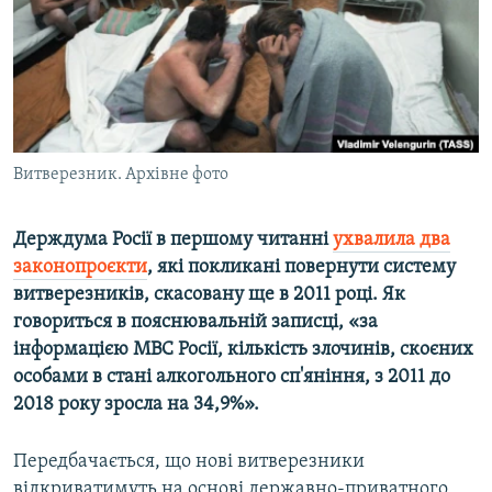
ВІДЕОУРОКИ «ELIFBE»
Русский
СВІДЧЕННЯ ОКУПАЦІЇ
Qırımtatar
УКРАЇНСЬКА ПРОБЛЕМА КРИМУ
ДОЛУЧАЙСЯ!
ІНФОГРАФІКА
Витверезник. Архівне фото
Держдума Росії в першому читанні
ухвалила два
Усі сайти RFE/RL
законопроєкти
, які покликані повернути систему
витверезників, скасовану ще в 2011 році. Як
говориться в пояснювальній записці, «за
інформацією МВС Росії, кількість злочинів, скоєних
особами в стані алкогольного сп'яніння, з 2011 до
2018 року зросла на 34,9%».
Передбачається, що нові витверезники
відкриватимуть на основі державно-приватного