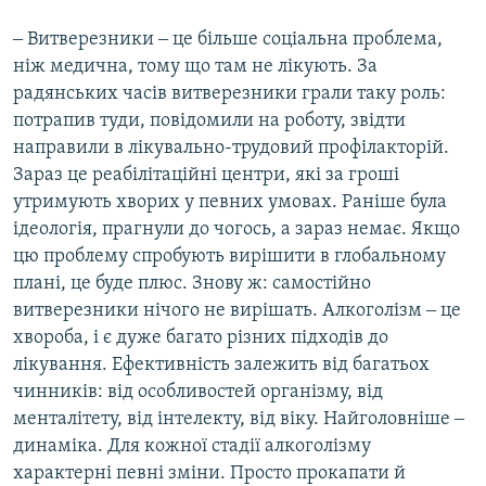
‒ Витверезники ‒ це більше соціальна проблема,
ніж медична, тому що там не лікують. За
радянських часів витверезники грали таку роль:
потрапив туди, повідомили на роботу, звідти
направили в лікувально-трудовий профілакторій.
Зараз це реабілітаційні центри, які за гроші
утримують хворих у певних умовах. Раніше була
ідеологія, прагнули до чогось, а зараз немає. Якщо
цю проблему спробують вирішити в глобальному
плані, це буде плюс. Знову ж: самостійно
витверезники нічого не вирішать. Алкоголізм ‒ це
хвороба, і є дуже багато різних підходів до
лікування. Ефективність залежить від багатьох
чинників: від особливостей організму, від
менталітету, від інтелекту, від віку. Найголовніше ‒
динаміка. Для кожної стадії алкоголізму
характерні певні зміни. Просто прокапати й