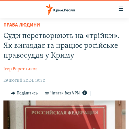
Доступність
посилання
Перейти
ПРАВА ЛЮДИНИ
до
НОВИНИ
Суди перетворюють на «трійки».
основного
ВОДА.КРИМ
матеріалу
Як виглядає та працює російське
ВІДЕО ТА ФОТО
Перейти
правосуддя у Криму
до
ПОЛІТИКА
основної
Ігор Воротников
БЛОГИ
навігації
Перейти
29 лютий 2024, 19:30
ПОГЛЯД
до
ІНТЕРВ'Ю
Поділитись
Читати без VPN
пошуку
ВСЕ ЗА ДЕНЬ
СПЕЦПРОЕКТИ
ЯК ОБІЙТИ БЛОКУВАННЯ
ДЕПОРТАЦІЯ