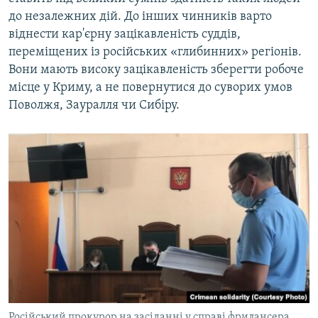
до незалежних дій. До інших чинників варто
віднести кар'єрну зацікавленість суддів,
переміщених із російських «глибинних» регіонів.
Вони мають високу зацікавленість зберегти робоче
місце у Криму, а не повернутися до суворих умов
Поволжя, Зауралля чи Сибіру.
Російський прокурор на засіданні у справі фрилансера