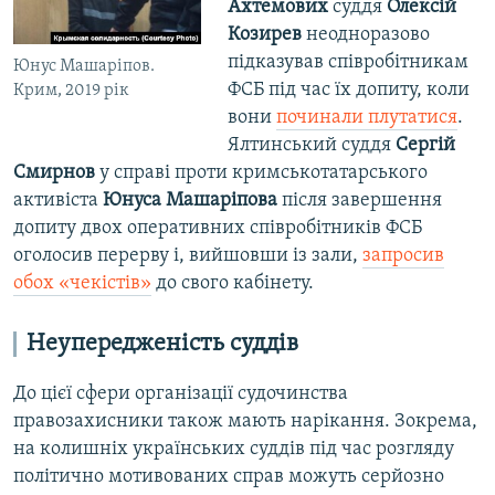
Ахтемових
суддя
Олексій
Козирев
неодноразово
підказував співробітникам
Юнус Машаріпов.
ФСБ під час їх допиту, коли
Крим, 2019 рік
вони
починали плутатися
.
Ялтинський суддя
Сергій
Смирнов
у справі проти кримськотатарського
активіста
Юнуса Машаріпова
після завершення
допиту двох оперативних співробітників ФСБ
оголосив перерву і, вийшовши із зали,
запросив
обох «чекістів»
до свого кабінету.
Неупередженість суддів
До цієї сфери організації судочинства
правозахисники також мають нарікання. Зокрема,
на колишніх українських суддів під час розгляду
політично мотивованих справ можуть серйозно