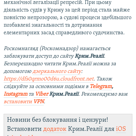
механічної легалізації репресій. При цьому
діяльність судів у Криму за цей період стала майже
повністю непрозорою, а судові процеси здебільшого
позбавлені змагальності та дотримання
елементарних засад справедливого судочинства.
Роскомнагляд (Роскомнадзор) намагається
заблокувати доступ до сайту
Крим.Реалії
.
Безперешкодно читати Крим.Реалії можна за
допомогою
дзеркального сайту
:
https://dfs0qrmo00d6u.cloudfront.net
. Також
слідкуйте за основними подіями в
Telegram
,
Instagram
та
Viber
Крим.Реалії
. Рекомендуємо вам
встановити
VPN
.
Новини без блокування і цензури!
Встановити
додаток
Крим.Реалії для
iOS