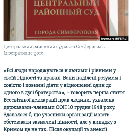
ВІДЕОУРОКИ «ELIFBE»
Русский
СВІДЧЕННЯ ОКУПАЦІЇ
Qırımtatar
УКРАЇНСЬКА ПРОБЛЕМА КРИМУ
ДОЛУЧАЙСЯ!
ІНФОГРАФІКА
Центральний районний суд міста Сімферополя.
Ілюстративне фото
Усі сайти RFE/RL
«Всі люди народжуються вільними і рівними у
своїй гідності та правах. Вони наділені розумом і
совістю і повинні діяти у відно­шенні один до
одного в дусі братерства», – говорить перша стаття
Всесвітньої декларації прав людини, ухвалена
державами-членами ООН 10 грудня 1948 року.
Здавалося б, що учасники організації мають
обстоювати зазначені цінності, але у випадку з
Кримом це не так. Після окупації та анексії