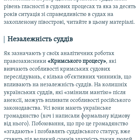
рівень гласності в судових процесах та яка за десять
років ситуація зі справедливістю в судах на
захопленому півострові, читайте в цьому матеріалі.
Незалежність суддів
Як зазначають у своїх аналітичних роботах
правозахисники
«Кримського процесу»
, які
вивчають особливості кримських судових
переслідувань, є кілька об'єктивних чинників, що
впливають на незалежність суддів. На колишніх
українських суддів, які «змінили мантію» після
анексії, можуть впливати особливості російського
законодавства. Усі вони мають українське
громадянство (хоч і написали формальну відмову
від нього). Побоювання, що про це громадянство
«згадають» і позбавлять суддівського статусу, вже
ставить під великий сумнів здатність таких людей