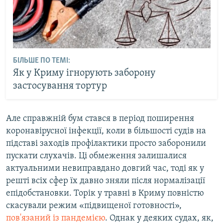
БІЛЬШЕ ПО ТЕМІ:
Як у Криму ігнорують заборону
застосування тортур
Але справжній бум стався в період поширення
коронавірусної інфекції, коли в більшості судів на
підставі заходів профілактики просто заборонили
пускати слухачів. Ці обмеження залишалися
актуальними невиправдано довгий час, тоді як у
решті всіх сфер їх давно зняли після нормалізації
епідобстановки. Торік у травні в Криму повністю
скасували режим «підвищеної готовності»,
пов'язаний із пандемією
. Однак у деяких судах, як,