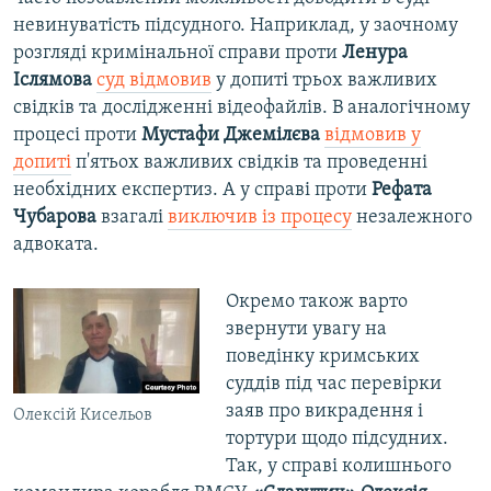
невинуватість підсудного. Наприклад, у заочному
розгляді кримінальної справи проти
Ленура
Іслямова
суд відмовив
у допиті трьох важливих
свідків та дослідженні відеофайлів. В аналогічному
процесі проти
Мустафи Джемілєва
відмовив у
допиті
п'ятьох важливих свідків та проведенні
необхідних експертиз. А у справі проти
Рефата
Чубарова
взагалі
виключив із процесу
незалежного
адвоката.
Окремо також варто
звернути увагу на
поведінку кримських
суддів під час перевірки
заяв про викрадення і
Олексій Кисельов
тортури щодо підсудних.
Так, у справі колишнього