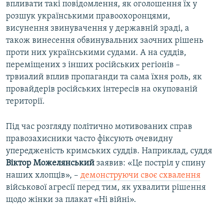
впливати такі повідомлення, як оголошення їх у
розшук українськими правоохоронцями,
висунення звинувачення у державній зраді, а
також винесення обвинувальних заочних рішень
проти них українськими судами. А на суддів,
переміщених з інших російських регіонів –
трвиалий вплив пропаганди та сама їхня роль, як
провайдерів російських інтересів на окупованій
території.
Під час розгляду політично мотивованих справ
правозахисники часто фіксують очевидну
упередженість кримських суддів. Наприклад, суддя
Віктор Можелянський
заявив: «Це постріл у спину
наших хлопців», –
демонструючи своє схвалення
військової агресії перед тим, як ухвалити рішення
щодо жінки за плакат «Ні війні».