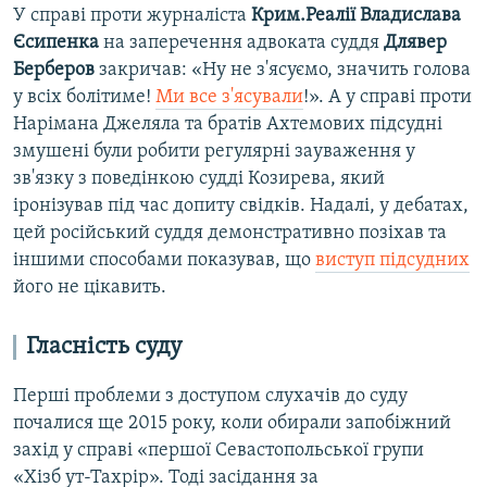
У справі проти журналіста
Крим.Реалії Владислава
Єсипенка
на заперечення адвоката суддя
Длявер
Берберов
закричав: «Ну не з'ясуємо, значить голова
у всіх болітиме!
Ми все з'ясували
!». А у справі проти
Нарімана Джеляла та братів Ахтемових підсудні
змушені були робити регулярні зауваження у
зв'язку з поведінкою судді Козирева, який
іронізував під час допиту свідків. Надалі, у дебатах,
цей російський суддя демонстративно позіхав та
іншими способами показував, що
виступ підсудних
його не цікавить.
Гласність суду
Перші проблеми з доступом слухачів до суду
почалися ще 2015 року, коли обирали запобіжний
захід у справі «першої Севастопольської групи
«Хізб ут-Тахрір». Тоді засідання за