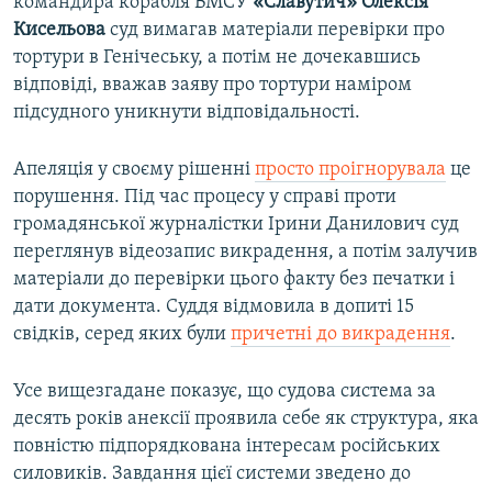
командира корабля ВМСУ
«Славутич»
Олексія
Кисельова
суд вимагав матеріали перевірки про
тортури в Генічеську, а потім не дочекавшись
відповіді, вважав заяву про тортури наміром
підсудного уникнути відповідальності.
Апеляція у своєму рішенні
просто проігнорувала
це
порушення. Під час процесу у справі проти
громадянської журналістки Ірини Данилович суд
переглянув відеозапис викрадення, а потім залучив
матеріали до перевірки цього факту без печатки і
дати документа. Суддя відмовила в допиті 15
свідків, серед яких були
причетні до викрадення
.
Усе вищезгадане показує, що судова система за
десять років анексії проявила себе як структура, яка
повністю підпорядкована інтересам російських
силовиків. Завдання цієї системи зведено до