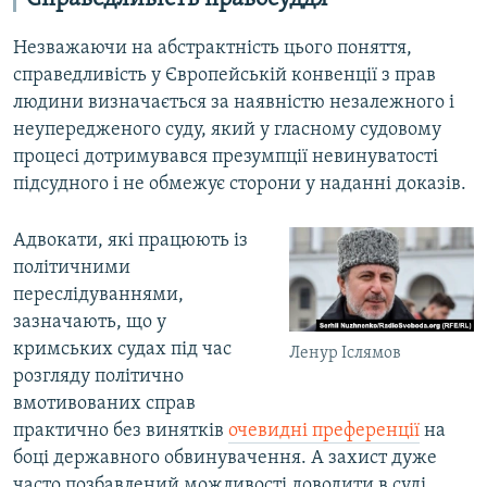
Незважаючи на абстрактність цього поняття,
справедливість у Європейській конвенції з прав
людини визначається за наявністю незалежного і
неупередженого суду, який у гласному судовому
процесі дотримувався презумпції невинуватості
підсудного і не обмежує сторони у наданні доказів.
Адвокати, які працюють із
політичними
переслідуваннями,
зазначають, що у
кримських судах під час
Ленур Іслямов
розгляду політично
вмотивованих справ
практично без винятків
очевидні преференції
на
боці державного обвинувачення. А захист дуже
часто позбавлений можливості доводити в суді