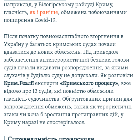
наприклад, у Білогірському райсуді Криму,
гласність,
як і раніше
, обмежена побоюваннями
поширення Covid-19.
Після початку повномасштабного вторгнення в
Україну у багатьох кримських судах почали
вдаватися до нових обмежень. Під приводом
забезпечення антитерористичної безпеки голови
судів почали видавати розпорядження, за якими
слухачів у будівлю суду не допускали. Як розповіли
Крим.Реалії
експерти
«Кримського процесу»
, вже
відомо про 13 судів, які повністю обмежили
гласність судочинства. Обґрунтованих причин для
запровадження обмежень, таких як терористичні
атаки чи хоча б зростання протиправних дій, у
Криму наразі не спостерігалося.
Справедливість правосуддя