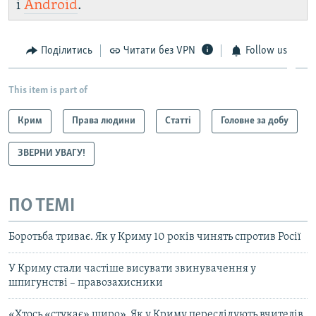
і
Android
.
Поділитись
Читати без VPN
Follow us
This item is part of
Крим
Права людини
Статті
Головне за добу
ЗВЕРНИ УВАГУ!
ПО ТЕМІ
Боротьба триває. Як у Криму 10 років чинять спротив Росії
У Криму стали частіше висувати звинувачення у
шпигунстві – правозахисники
«Хтось «стукає» щиро». Як у Криму переслідують вчителів