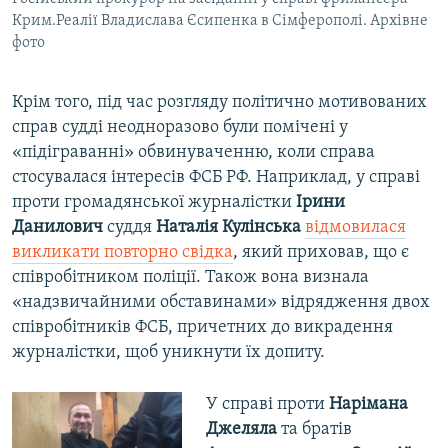
Крим.Реалії Владислава Єсипенка в Сімферополі. Архівне
фото
Крім того, під час розгляду політично мотивованих
справ судді неодноразово були помічені у
«підіграванні» обвинуваченню, коли справа
стосувалася інтересів ФСБ РФ. Наприклад, у справі
проти громадянської журналістки
Ірини
Данилович
суддя
Наталія Кулінська
відмовилася
викликати повторно свідка
, який приховав, що є
співробітником поліції. Також вона визнала
«надзвичайними обставинами» відрядження двох
співробітників ФСБ, причетних до викрадення
журналістки, щоб уникнути їх допиту.
У справі проти
Нарімана
Джеляла
та братів