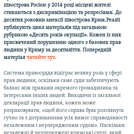
півострова Росією у 2014 році місцеві жителі
стикаються з дискримінацією та репресіями. До
десятих роковин анексії півострова Крим.Реалії
публікують цикл матеріалів під загальною
рубрикою «Десять років окупації». Кожен із них
присвячений порушенню одного з базових прав
людини у Криму за десятиліття. Попередній
матеріал
читайте тут
.
Система правосуддя відіграє велику роль у сфері
прав людини, оскільки саме суди забезпечують
баланс між правами окремого громадянина та
інтересами інших людей. Виходячи із загальної
декларації прав людини, кожен може
розраховувати, «щоб його справа була розглянута
гучно та з дотриманням усіх вимог справедливості
незалежним і неупередженим судом». Наскільки
незалежні й неупереджені кримські судді, який