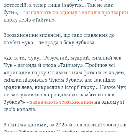
фотосесій, а тепер тиша і забуття... Так не має
бути», –
зазначають на одному з каналів про тварин
парку левів «Тайган».
Зоозахисники впевнені, що таке ставлення до
пам’яті Чука – це зрада з боку Зубкова.
«Де ж ти, Чуку... Розумний, мудрий, сильний лев.
Чук – легенда й епоха «Тайгану». Пройшов усі
«принади» парку. Скільки з ним фоткалося людей,
скільки піарився з Чуком Зубков, але так підло
зрадив лева, викреслив з історії парку... Невже Чук
не заслужив твоїх прощальних пам’ятних слів,
Зубков?» –
зазначають зоозахисники
на одному зі
своїх каналів.
За їхніми даними, за 2025-й з експозиції зоопарків