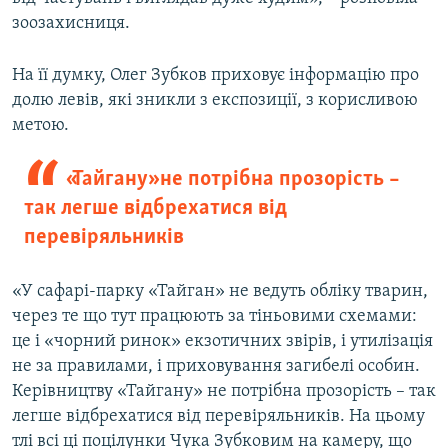
зоозахисниця.
На її думку, Олег Зубков приховує інформацію про
долю левів, які зникли з експозиції, з корисливою
метою.
«Тайгану» не потрібна прозорість –
так легше відбрехатися від
перевіряльників
«У сафарі-парку «Тайган» не ведуть обліку тварин,
через те що тут працюють за тіньовими схемами:
це і «чорний ринок» екзотичних звірів, і утилізація
не за правилами, і приховування загибелі особин.
Керівництву «Тайгану» не потрібна прозорість – так
легше відбрехатися від перевіряльників. На цьому
тлі всі ці поцілунки Чука Зубковим на камеру, що