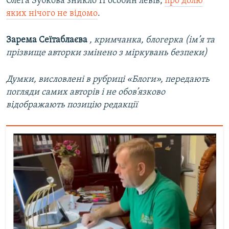
Олега Зубкова зникло 11 особин левів,
про долю
яких нічого не відомо
.
Зарема Сеїтаблаєва
, кримчанка, блогерка (ім’я та
прізвище авторки змінено з міркувань безпеки)
Думки, висловлені в рубриці «Блоги», передають
погляди самих авторів і не обов’язково
відображають позицію редакції