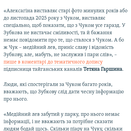
«Алексагіна виставляє старі фото минулих років або
до листопада 2025 року з Чуком, виставляє
спеціально, щоб показати, що з Чуком усе гаразд. У
Зубкова не вистачає сміливості, та й бажання
немає повідомити про те, що сталося з Чуком. А бо
ж Чук – медійний лев, приніс славу і відомість
Зубкову, але, мабуть, не заслужив і пари слів», –
пише в коментарі до тематичного допису
підписниця тайганських каналів
Тетяна Гаршина
.
Люди, які спостерігали за Чуком багато років,
вважають, що Зубкову слід дати чесну інформацію
про нього.
«Медійний лев забутий у парку, про нього немає
інформації, і не вважають за потрібне сказати
людям бодай щось. Скільки піару на Чуку, скільки