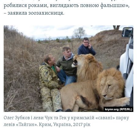
робилися роками, виглядають повною фальшшю»,
– заявила зоозахисниця.
Олег Зубков і леви Чук та Гек у кримській «савані» парку
левів «Тайган». Крим, Україна, 2017 рік