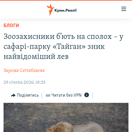
Доступність
посилання
Перейти
БЛОГИ
до
НОВИНИ
Зоозахисники б’ють на сполох – у
основного
ВОДА.КРИМ
матеріалу
сафарі-парку «Тайган» зник
ВІДЕО ТА ФОТО
Перейти
найвідоміший лев
до
ПОЛІТИКА
основної
Зарема Сеїтаблаєва
БЛОГИ
навігації
Перейти
29 січень 2026, 18:25
ПОГЛЯД
до
ІНТЕРВ'Ю
Поділитись
Читати без VPN
пошуку
ВСЕ ЗА ДЕНЬ
СПЕЦПРОЕКТИ
ЯК ОБІЙТИ БЛОКУВАННЯ
ДЕПОРТАЦІЯ