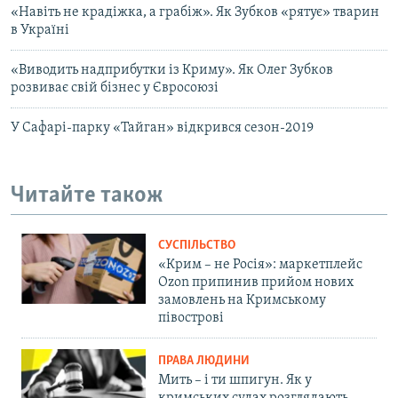
«Навіть не крадіжка, а грабіж». Як Зубков «рятує» тварин
в Україні
«Виводить надприбутки із Криму». Як Олег Зубков
розвиває свій бізнес у Євросоюзі
У Сафарі-парку «Тайган» відкрився сезон-2019
Читайте також
СУСПІЛЬСТВО
«Крим – не Росія»: маркетплейс
Ozon припинив прийом нових
замовлень на Кримському
півострові
ПРАВА ЛЮДИНИ
Мить – і ти шпигун. Як у