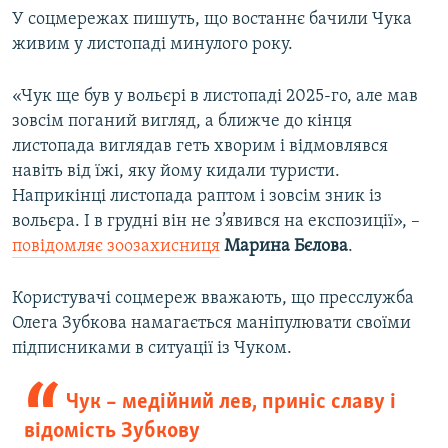
У соцмережах пишуть, що востаннє бачили Чука
живим у листопаді минулого року.
«Чук ще був у вольєрі в листопаді 2025-го, але мав
зовсім поганий вигляд, а ближче до кінця
листопада виглядав геть хворим і відмовлявся
навіть від їжі, яку йому кидали туристи.
Наприкінці листопада раптом і зовсім зник із
вольєра. І в грудні він не з’явився на експозиції», –
повідомляє зоозахисниця
Марина Бєлова
.
Користувачі соцмереж вважають, що пресслужба
Олега Зубкова намагається маніпулювати своїми
підписниками в ситуації із Чуком.
Чук – медійний лев, приніс славу і
відомість Зубкову