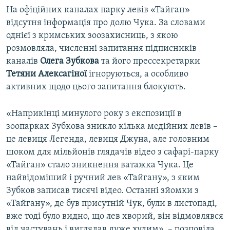
На офіційних каналах парку левів «Тайган»
відсутня інформація про долю Чука. За словами
однієї з кримських зоозахисниць, з якою
розмовляла, численні запитання підписників
каналів
Олега Зубкова
та його прессекретарки
Тетяни Алексагіної
ігноруються, а особливо
активних щодо цього запитання блокують.
«Наприкінці минулого року з експозиції в
зоопарках Зубкова зникло кілька медійних левів –
це левиця Легенда, левиця Джуна, але головним
шоком для мільйонів глядачів відео з сафарі-парку
«Тайган» стало зникнення ватажка Чука. Це
найвідоміший і ручний лев «Тайгану», з яким
Зубков записав тисячі відео. Останні зйомки з
«Тайгану», де був присутній Чук, були в листопаді,
вже тоді було видно, що лев хворий, він відмовлявся
від частувань і виглядав дуже худим», – розповіла