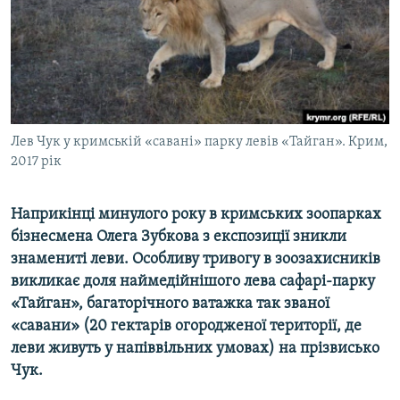
ВІДЕОУРОКИ «ELIFBE»
Русский
СВІДЧЕННЯ ОКУПАЦІЇ
Qırımtatar
УКРАЇНСЬКА ПРОБЛЕМА КРИМУ
ДОЛУЧАЙСЯ!
ІНФОГРАФІКА
Лев Чук у кримській «савані» парку левів «Тайган». Крим,
2017 рік
Усі сайти RFE/RL
Наприкінці минулого року в кримських зоопарках
бізнесмена Олега Зубкова з експозиції зникли
знамениті леви. Особливу тривогу в зоозахисників
викликає доля наймедійнішого лева сафарі-парку
«Тайган», багаторічного ватажка так званої
«савани» (20 гектарів огородженої території, де
леви живуть у напіввільних умовах) на прізвисько
Чук.