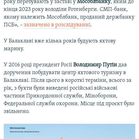
року перебувають у заставі у
Мособлбанку
, яким до
кінця 2023 року володіли Ротенберги. СМП-банк,
якому належить Мособлбанк, проданий держбанку
ПСБ», –
зазначено в розслідуванні
.
У Балаклаві вже кілька років будують яхтову
марину.
У 2016 році президент Росії
Володимир Путін
дав
доручення побудувати центр яхтового туризму в
Балаклаві. Після цього в короткі терміни, всього за
рік, з бухти були виведені російські військові
частини Прикордонної служби, Міноборони,
Федеральної служби охорони. Місце під проєкт було
звільнено.