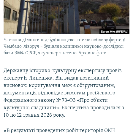
Частина ділянки під будівництво готелю поблизу фортеці
Чембало, ліворуч – будівля колишньої науково-дослідної
бази ВМФ СРСР, яку тепер знесено. Архівне фото
Державну історико-культурну експертизу провів
експерт із Липецька. Він видав позитивний
висновок: коригування меж є обґрунтованим,
документація відповідає вимогам російського
Федерального закону № 73-ФЗ «Про об'єкти
культурної спадщини». Експертиза проводилася з
10 по 12 травня 2026 року.
«В результаті проведених робіт територія ОКН