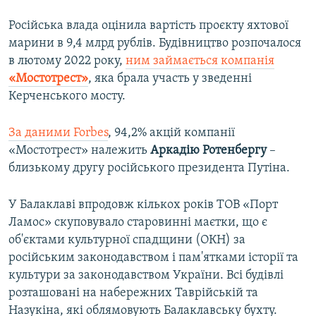
Російська влада оцінила вартість проєкту яхтової
марини в 9,4 млрд рублів. Будівництво розпочалося
в лютому 2022 року,
ним займається компанія
«Мостотрест»
, яка брала участь у зведенні
Керченського мосту.
За даними Forbes
, 94,2% акцій компанії
«Мостотрест» належить
Аркадію Ротенбергу
–
близькому другу російського президента Путіна.
У Балаклаві впродовж кількох років ТОВ «Порт
Ламос» скуповувало старовинні маєтки, що є
об'єктами культурної спадщини (ОКН) за
російським законодавством і пам'ятками історії та
культури за законодавством України. Всі будівлі
розташовані на набережних Таврійській та
Назукіна, які облямовують Балаклавську бухту.