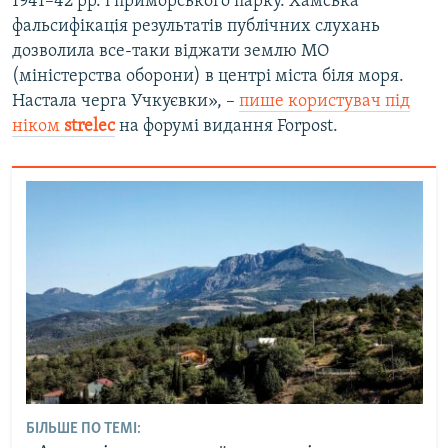
1941–42 рр. і приморського парку. Хамська
фальсифікація результатів публічних слухань
дозволила все-таки віджати землю МО
(міністерства оборони) в центрі міста біля моря.
Настала черга Учкуєвки», –
пише користувач під
ніком
strelec
на форумі видання Forpost.
БІЛЬШЕ ПО ТЕМІ: