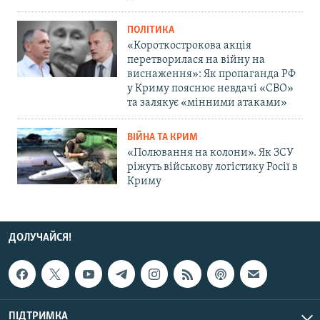
ПОЛІТИКА
«Короткострокова акція
перетворилася на війну на
виснаження»: Як пропаганда РФ
у Криму пояснює невдачі «СВО»
та залякує «мінними атаками»
ВІЙНА ТА КРИМ
«Полювання на колони». Як ЗСУ
ріжуть військову логістику Росії в
Криму
ДОЛУЧАЙСЯ!
ПІДТРИМКА