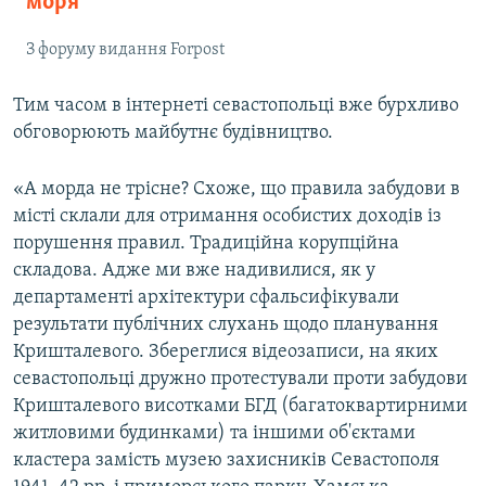
моря
З форуму видання Forpost
Тим часом в інтернеті севастопольці вже бурхливо
обговорюють майбутнє будівництво.
«А морда не трісне? Схоже, що правила забудови в
місті склали для отримання особистих доходів із
порушення правил. Традиційна корупційна
складова. Адже ми вже надивилися, як у
департаменті архітектури сфальсифікували
результати публічних слухань щодо планування
Кришталевого. Збереглися відеозаписи, на яких
севастопольці дружно протестували проти забудови
Кришталевого висотками БГД (багатоквартирними
житловими будинками) та іншими об'єктами
кластера замість музею захисників Севастополя