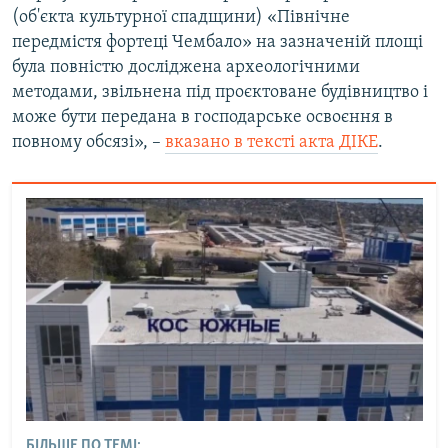
(об'єкта культурної спадщини) «Північне
передмістя фортеці Чембало» на зазначеній площі
була повністю досліджена археологічними
методами, звільнена під проєктоване будівництво і
може бути передана в господарське освоєння в
повному обсязі», –
вказано в тексті акта ДІКЕ
.
БІЛЬШЕ ПО ТЕМІ: