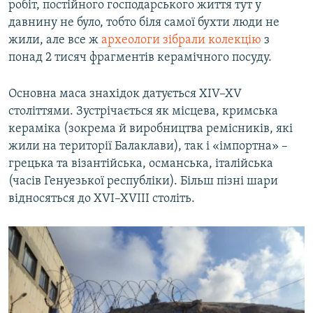
робіт, постійного господарського життя тут у
давнину не було, тобто біля самої бухти люди не
жили, але все ж
археологи зібрали колекцію
з
понад 2 тисяч фрагментів керамічного посуду.
Основна маса знахідок датується XIV–XV
століттями. Зустрічається як місцева, кримська
кераміка (зокрема й виробництва ремісників, які
жили на території Балаклави), так і «імпортна» –
грецька та візантійська, османська, італійська
(часів Генуезької республіки). Більш пізні шари
відносяться до XVI–XVIII століть.