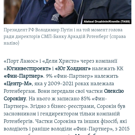
Президент РФ Володимир Путін і на той момент голова
ради директорів СМП-Банку Аркадій Ротенберг (справа
наліво)
«Порт Ламос» і «Дели Христо» через компанії
«
Югинвестпроект»
і
«Юг Холдинг»
належать КК
«Фин-Партнер»
. 9% «Фин-Партнер» належить
«Центр-М»
, яка у 2009–2021 роках належала
Ротенбергам. Вони передали свої частки
Олексію
Сорокіну
. На нього ж записано 85% «Фин-
Партнер». Згідно з бізнес-реєстрами, Сорокін був
засновником і гендиректором тільки компаній
Ротенбергів. Частки Сорокіна та інших фізосіб, які
володіють і раніше володіли «Фин-Партнер», з 2015