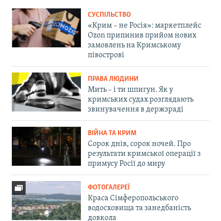
СУСПІЛЬСТВО
«Крим – не Росія»: маркетплейс
Ozon припинив прийом нових
замовлень на Кримському
півострові
ПРАВА ЛЮДИНИ
Мить – і ти шпигун. Як у
кримських судах розглядають
звинувачення в держзраді
ВІЙНА ТА КРИМ
Сорок днів, сорок ночей. Про
результати кримської операції з
примусу Росії до миру
ФОТОГАЛЕРЕЇ
Краса Сімферопольського
водосховища та занедбаність
довкола