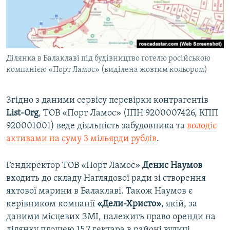
Ділянка в Балаклаві під будівництво готелю російською
компанією «Порт Ламос» (виділена жовтим кольором)
Згідно з даними сервісу перевірки контрагентів
List-Org
, ТОВ «Порт Ламос» (ІПН 9200007426, КПП
920001001) веде діяльність забудовника та
володіє
активами на суму 3 мільярди рублів
.
Гендиректор ТОВ «Порт Ламос»
Денис Наумов
входить до складу Наглядової ради зі створення
яхтової марини в Балаклаві. Також Наумов є
керівником компанії
«Дели-Христо»
, якій, за
даними місцевих ЗМІ, належить право оренди на
ділянку площею 15,7 гектара в районі вулиці