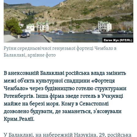
ВІДЕОУРОКИ «ELIFBE»
Русский
СВІДЧЕННЯ ОКУПАЦІЇ
Qırımtatar
УКРАЇНСЬКА ПРОБЛЕМА КРИМУ
ДОЛУЧАЙСЯ!
ІНФОГРАФІКА
Руїни середньовічної генуезької фортеці Чембало в
Балаклаві, архівне фото
Усі сайти RFE/RL
В анексованій Балаклаві російська влада змінить
межі об'єкта культурної спадщини «Фортеця
Чембало» через будівництво готелю структурами
Ротенбергів. Інша фірма зведе готель в Учкуєвці
майже на березі моря. Кому в Севастополі
дозволено будувати, де заманеться, з'ясовували
Крим.Реалії.
У Балаклаві, на набережній Назукіна, 29, російська