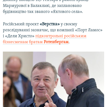
Мармурової в Балаклаві, де заплановано
будівництво так званого «Яхтового села».
Російський проєкт
«Верстка»
у своєму
розслідуванні зазначає, що компанії «Порт Ламос»
і «Дели Христо»
підконтрольні російським
бізнесменам братам
Ротенбергам
.