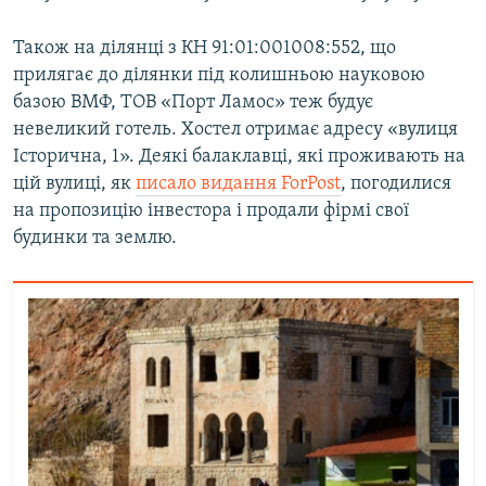
Також на ділянці з КН 91:01:001008:552, що
прилягає до ділянки під колишньою науковою
базою ВМФ, ТОВ «Порт Ламос» теж будує
невеликий готель. Хостел отримає адресу «вулиця
Історична, 1». Деякі балаклавці, які проживають на
цій вулиці, як
писало видання ForPost
, погодилися
на пропозицію інвестора і продали фірмі свої
будинки та землю.