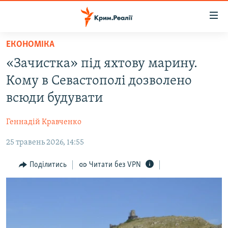
Доступність
посилання
Перейти
ЕКОНОМІКА
до
НОВИНИ
«Зачистка» під яхтову марину.
основного
ВОДА.КРИМ
матеріалу
Кому в Севастополі дозволено
ВІДЕО ТА ФОТО
Перейти
всюди будувати
до
ПОЛІТИКА
основної
Геннадій Кравченко
БЛОГИ
навігації
Перейти
25 травень 2026, 14:55
ПОГЛЯД
до
ІНТЕРВ'Ю
Поділитись
Читати без VPN
пошуку
ВСЕ ЗА ДЕНЬ
СПЕЦПРОЕКТИ
ЯК ОБІЙТИ БЛОКУВАННЯ
ДЕПОРТАЦІЯ