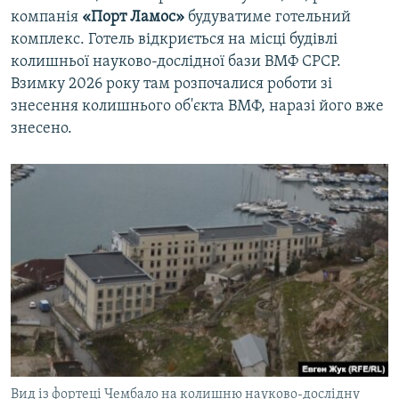
компанія
«Порт Ламос»
будуватиме готельний
комплекс. Готель відкриється на місці будівлі
колишньої науково-дослідної бази ВМФ СРСР.
Взимку 2026 року там розпочалися роботи зі
знесення колишнього об'єкта ВМФ, наразі його вже
знесено.
Вид із фортеці Чембало на колишню науково-дослідну