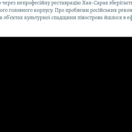
 через непрофесійну реставрацію Хан-Сарая зберігаєт
ого головного корпусу. Про проблеми російських рекон
а об'єктах культурної спадщини півострова йшлося в е