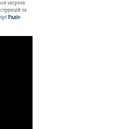
ься загроза
струкцій та
фірі
Радіо