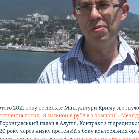
о
того 2021 року російське Мінкультури Криму звернулос
тягнення понад 18 мільйонів рублів з компанії «Меанд
Воронцовський палац в Алупці. Контракт з підряднико
20 року через низку претензій з боку контрольних орга