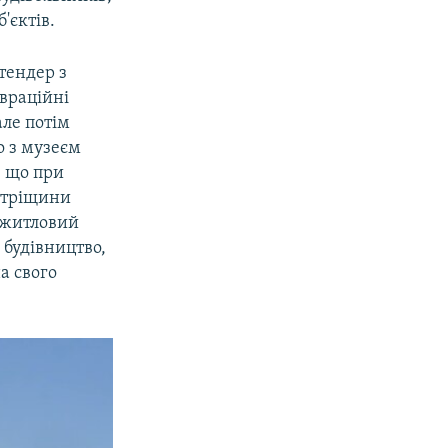
'єктів.
1080p
 тендер з
авраційні
але потім
px
width
о з музеєм
, що при
, тріщини
і житловий
 будівництво,
а свого