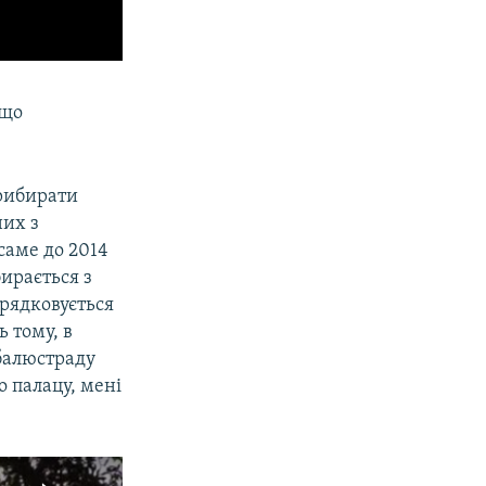
 що
прибирати
них з
саме до 2014
бирається з
орядковується
 тому, в
 балюстраду
 палацу, мені