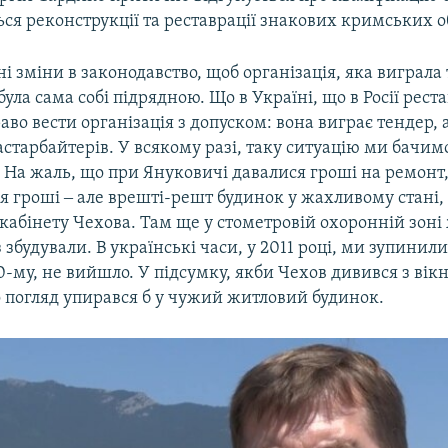
ся реконструкції та реставрації знакових кримських об
Auto
270p
360p
404p
ні зміни в законодавство, щоб організація, яка виграла
була сама собі підрядною. Що в Україні, що в Росії рест
1080p
аво вести організація з допуском: вона виграє тендер, 
астарбайтерів. У всякому разі, таку ситуацію ми бачим
. На жаль, що при Януковичі давалися гроші на ремонт
я гроші ‒ але врешті-решт будинок у жахливому стані
кабінету Чехова. Там ще у стометровій охоронній зон
 збудували. В українські часи, у 2011 році, ми зупинили
20-му, не вийшло. У підсумку, якби Чехов дивився з вікн
о погляд упирався б у чужий житловий будинок.