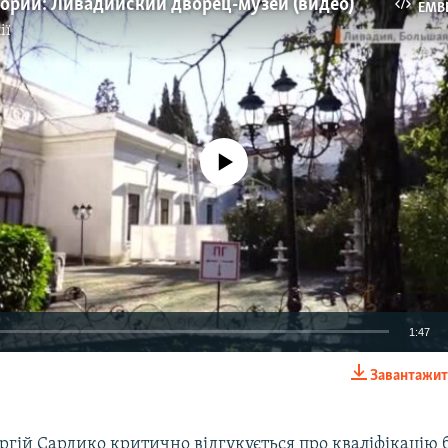
тории: Ливадийский дворец-музей (видео)
EMB
ії
No media source currently available
1:47
Завантажит
EMBED
гій Сардико критично відгукується про кваліфікацію б