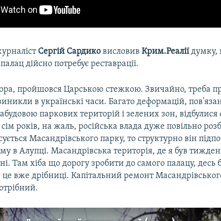
журналіст
Сергій Сардико
висловив
Крим.Реалії
думку,
палац дійсно потребує реставрації.
учора, пройшовся Царською стежкою. Звичайно, треба 
виникли в українські часи. Багато деформацій, пов'яза
будовою паркових територій і зелених зон, відбулися 
ці сім років, на жаль, російська влада дуже повільно роз
ується Масандрівського парку, то структурно він підп
у в Алупці. Масандрівська територія, де я був тиждень
і. Там хіба що дорогу зробити до самого палацу, десь
 це вже дрібниці. Капітальний ремонт Масандрівського
потрібний.