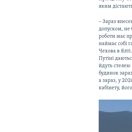
яким дістають
‒ Зараз внесе
допуском, не 
роботи має пр
наймає собі г
Чехова в Ялті
Путіні даютьс
йдуть стелею 
будинок зараз
а зараз, у 20
кабінету, йог