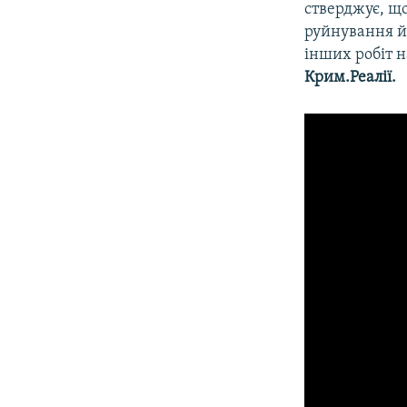
стверджує, що
руйнування й
інших робіт н
Крим.Реалії.