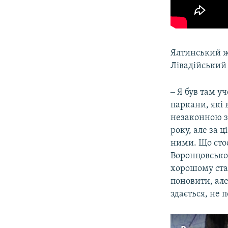
Ялтинський 
Лівадійський 
‒ Я був там 
паркани, які 
незаконною за
року, але за 
ними. Що стос
Воронцовськом
хорошому стан
поновити, але
здається, не 