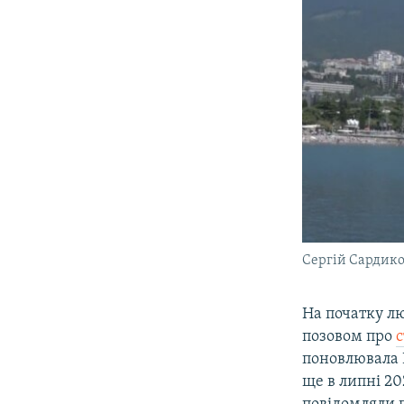
Сергій Сардик
На початку лю
позовом про
с
поновлювала 
ще в липні 20