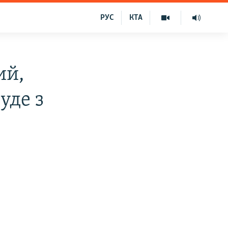
РУС
КТА
ий,
уде з