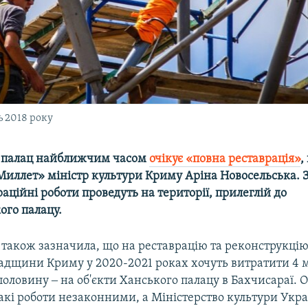
ь 2018 року
й палац найближчим часом
очікує «повна реставрація»
,
иллет» міністр культури Криму Аріна Новосельська. За
аційні роботи проведуть на території, прилеглій до
ого палацу.
також зазначила, що на реставрацію та реконструкцію 
падщини Криму у 2020-2021 роках хочуть витратити 4 
 половину ‒ на об'єкти Ханського палацу в Бахчисараї. 
акі роботи незаконними, а Міністерство культури Укр