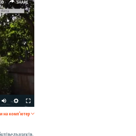
ED
SHARE
Auto
270p
и на комп'ютер
SHARE
360p
404p
удівельників,