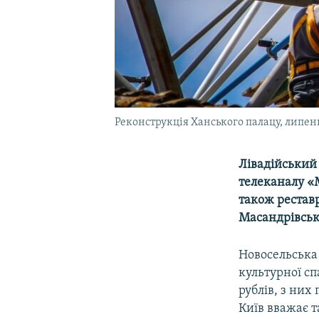
Реконструкція Ханського палацу, липен
Лівадійськи
телеканалу «М
також реставр
Масандрівськ
Новосельська 
культурної с
рублів, з них
Київ вважає т