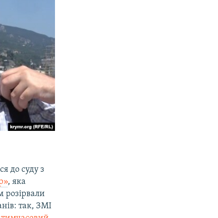
я до суду з
р»
, яка
м розірвали
нів: так, ЗМІ