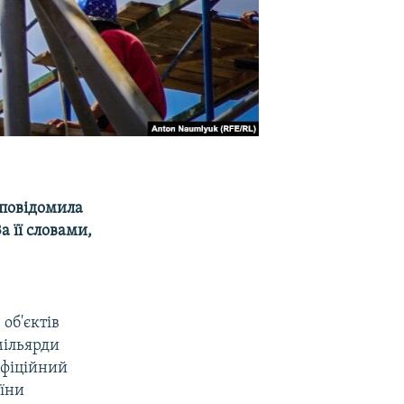
 повідомила
 її словами,
об'єктів
мільярди
Офіційний
аїни