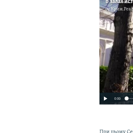
В залах ис
by
Крим.Реал
0:00
При цьому Сер