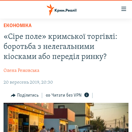
Доступність
посилання
Перейти
ЕКОНОМІКА
до
НОВИНИ
«Сіре поле» кримської торгівлі:
основного
ВОДА.КРИМ
матеріалу
боротьба з нелегальними
ВІДЕО ТА ФОТО
Перейти
кіосками або переділ ринку?
до
ПОЛІТИКА
основної
Олена Ремовська
БЛОГИ
навігації
Перейти
20 вересень 2019, 20:30
ПОГЛЯД
до
ІНТЕРВ'Ю
Поділитись
Читати без VPN
пошуку
ВСЕ ЗА ДЕНЬ
СПЕЦПРОЕКТИ
ЯК ОБІЙТИ БЛОКУВАННЯ
ДЕПОРТАЦІЯ