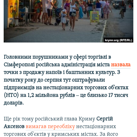
ВІДЕОУРОКИ «ELIFBE»
Русский
СВІДЧЕННЯ ОКУПАЦІЇ
Qırımtatar
УКРАЇНСЬКА ПРОБЛЕМА КРИМУ
ДОЛУЧАЙСЯ!
ІНФОГРАФІКА
Головними порушниками у сфері торгівлі в
Сімферополі російська адміністрація міста
назвала
Усі сайти RFE/RL
точки з продажу напоїв і баштанних культур. З
початку року до серпня тут оштрафували
підприємців на нестаціонарних торгових об'єктах
(НТО) на 1,2 мільйона рублів ‒ це близько 17 тисяч
доларів.
Ще рік тому російський глава Криму
Сергій
Аксенов
вимагав переобліку
нестаціонарних
торгових об'єктів у кримських містах. За його