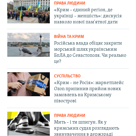
ПРАВА ЛЮДИНИ
«Крим – єдиний регіон, де
українці – меншість»: дискусія
навколо нової пам'ятної дати
ВІЙНА ТА КРИМ
Російська влада обіцяє закрити
морський шлях українським
БпЛА до Севастополя. Чи реально
це?
СУСПІЛЬСТВО
«Крим – не Росія»: маркетплейс
Ozon припинив прийом нових
замовлень на Кримському
півострові
ПРАВА ЛЮДИНИ
Мить – і ти шпигун. Як у
кримських судах розглядають
звинувачення в держзраді