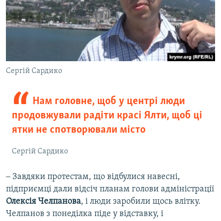
Сергій Сардико
Нам головне, щоб у центрі люди
продовжували радіти красі Ялти, щоб ці
ятки не спотворювали місто
Сергій Сардико
‒ Завдяки протестам, що відбулися навесні,
підприємці дали відсіч планам голови адміністрації
Олексія Челпанова
, і люди заробили щось влітку.
Челпанов з понеділка піде у відставку, і