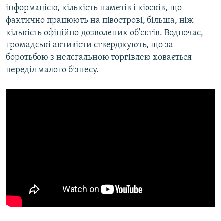
інформацією, кількість наметів і кіосків, що
фактично працюють на півострові, більша, ніж
кількість офіційно дозволених об'єктів. Водночас,
громадські активісти стверджують, що за
боротьбою з нелегальною торгівлею ховається
переділ малого бізнесу.