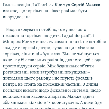
Голова асоціації «Торгівля Криму»
Сергій Макєєв
вважає, що торгівля на півострові має бути
впорядкована.
‒ Впорядковувати потрібно, тому що часто
незаконна торгівля шкодить. І адміністрації, і
Мінпром Криму ставлять завдання такі: не потрібно
там, де є торгові центри, сучасна цивілізована
торгівля, ліпити ці «бунгало». Більше зміщується
акцент у бік спальних районів, для того щоб люди
просто відчули сервіс. Між будинками об'єкти
розташовані, вони затребувані покупцями ‒
жителями цього району, і не псують фасади в
центрі, не стоять на проїжджій частині. З липня
посилили вимоги щодо фіскальної системи, щодо
встановлення касових апаратів. Майже вдвічі
збільшилася кількість їх користувачів. А коли йде
просто незаконна торгівля, там немає ніякого