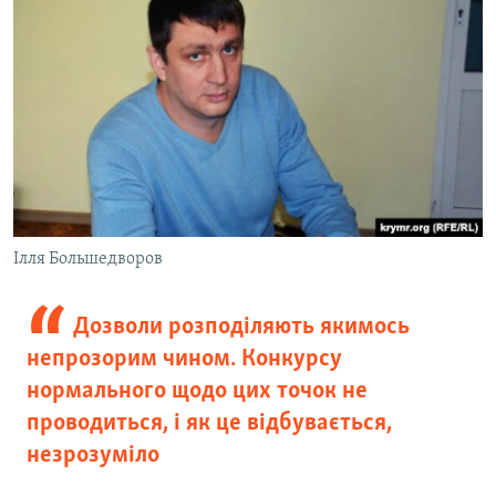
Ілля Большедворов
Дозволи розподіляють якимось
непрозорим чином. Конкурсу
нормального щодо цих точок не
проводиться, і як це відбувається,
незрозуміло