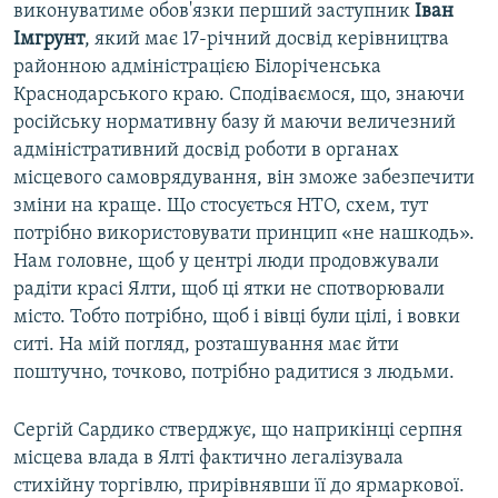
виконуватиме обов'язки перший заступник
Іван
Імгрунт
, який має 17-річний досвід керівництва
районною адміністрацією Білоріченська
Краснодарського краю. Сподіваємося, що, знаючи
російську нормативну базу й маючи величезний
адміністративний досвід роботи в органах
місцевого самоврядування, він зможе забезпечити
зміни на краще. Що стосується НТО, схем, тут
потрібно використовувати принцип «не нашкодь».
Нам головне, щоб у центрі люди продовжували
радіти красі Ялти, щоб ці ятки не спотворювали
місто. Тобто потрібно, щоб і вівці були цілі, і вовки
ситі. На мій погляд, розташування має йти
поштучно, точково, потрібно радитися з людьми.
Сергій Сардико стверджує, що наприкінці серпня
місцева влада в Ялті фактично легалізувала
стихійну торгівлю, прирівнявши її до ярмаркової.