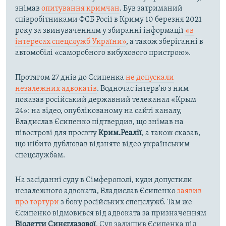
знімав
опитування кримчан
. Був затриманий
співробітниками ФСБ Росії в Криму 10 березня 2021
року за звинуваченням у збиранні інформації
«в
інтересах спецслужб України»
, а також зберіганні в
автомобілі «саморобного вибухового пристрою».
Протягом 27 днів до Єсипенка
не допускали
незалежних адвокатів
. Водночас інтерв'ю з ним
показав російський державний телеканал «Крым
24»: на відео, опублікованому на сайті каналу,
Владислав Єсипенко підтвердив, що знімав на
півострові для проєкту
Крим.Реалії
, а також сказав,
що нібито дублював відзняте відео українським
спецслужбам.
На засіданні суду в Сімферополі, куди допустили
незалежного адвоката, Владислав Єсипенко
заявив
про тортури
з боку російських спецслужб. Там же
Єсипенко відмовився від адвоката за призначенням
Віолетти Синєглазової
. Суд залишив Єсипенка під