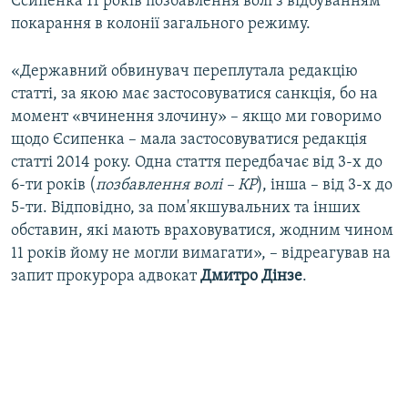
Єсипенка 11 років позбавлення волі з відбуванням
покарання в колонії загального режиму.
«Державний обвинувач переплутала редакцію
статті, за якою має застосовуватися санкція, бо на
момент «вчинення злочину» – якщо ми говоримо
щодо Єсипенка – мала застосовуватися редакція
статті 2014 року. Одна стаття передбачає від 3-х до
6-ти років (
позбавлення волі – КР
), інша – від 3-х до
5-ти. Відповідно, за пом'якшувальних та інших
обставин, які мають враховуватися, жодним чином
11 років йому не могли вимагати», – відреагував на
запит прокурора адвокат
Дмитро Дінзе
.