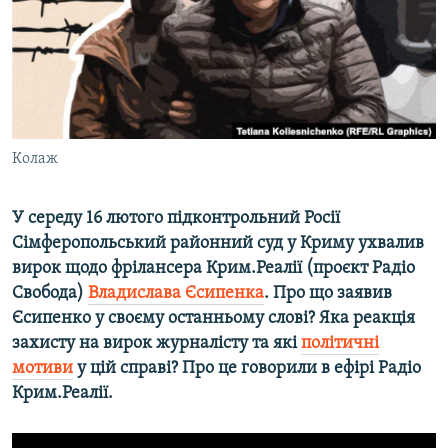
ВІДЕОУРОКИ «ELIFBE»
Русский
СВІДЧЕННЯ ОКУПАЦІЇ
Qırımtatar
УКРАЇНСЬКА ПРОБЛЕМА КРИМУ
ДОЛУЧАЙСЯ!
ІНФОГРАФІКА
Колаж
У середу 16 лютого підконтрольний Росії
Усі сайти RFE/RL
Сімферопольський районний суд у Криму ухвалив
вирок щодо фрілансера Крим.Реалії (проєкт Радіо
Свобода)
Владислава Єсипенка
. Про що заявив
Єсипенко у своєму останньому слові? Яка реакція
захисту на вирок журналісту та які
політичні
мотиви
у цій справі? Про це говорили в ефірі Радіо
Крим.Реалії.