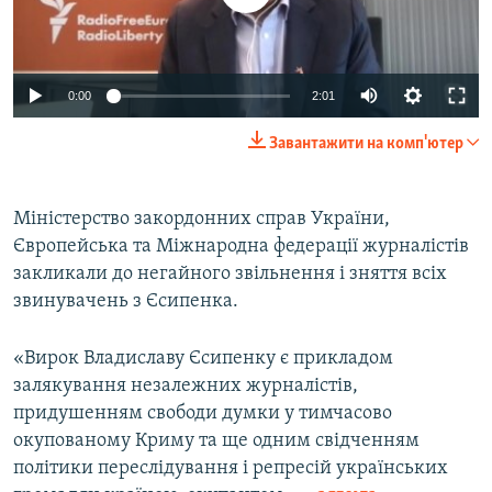
Auto
0:00
2:01
240p
Завантажити на комп'ютер
360p
Auto
240p
360p
480p
480p
Міністерство закордонних справ України,
Європейська та Міжнародна федерації журналістів
720p
720p
1080p
закликали до негайного звільнення і зняття всіх
1080p
звинувачень з Єсипенка.
«Вирок Владиславу Єсипенку є прикладом
залякування незалежних журналістів,
придушенням свободи думки у тимчасово
окупованому Криму та ще одним свідченням
політики переслідування і репресій українських