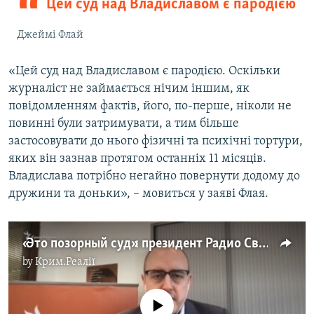
Цей суд над Владиславом є пародією
Джеймі Флай
«Цей суд над Владиславом є пародією. Оскільки
журналіст не займається нічим іншим, як
повідомленням фактів, його, по-перше, ніколи не
повинні були затримувати, а тим більше
застосовувати до нього фізичні та психічні тортури,
яких він зазнав протягом останніх 11 місяців.
Владислава потрібно негайно повернути додому до
дружини та доньки», – мовиться у заяві Флая.
«Это позорный суд»: президент Радио Свободная Европа/Радио Свобода Джейми Флай о приговоре Владиславу Есипенко (видео)
by
Крим.Реалії
No media source currently available