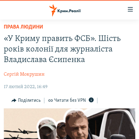
Доступність
посилання
Перейти
ПРАВА ЛЮДИНИ
до
НОВИНИ
«У Криму править ФСБ». Шість
основного
ВОДА.КРИМ
матеріалу
років колонії для журналіста
ВІДЕО ТА ФОТО
Перейти
Владислава Єсипенка
до
ПОЛІТИКА
основної
Сергій Мокрушин
БЛОГИ
навігації
Перейти
17 лютий 2022, 16:49
ПОГЛЯД
до
ІНТЕРВ'Ю
Поділитись
Читати без VPN
пошуку
ВСЕ ЗА ДЕНЬ
СПЕЦПРОЕКТИ
ЯК ОБІЙТИ БЛОКУВАННЯ
ДЕПОРТАЦІЯ