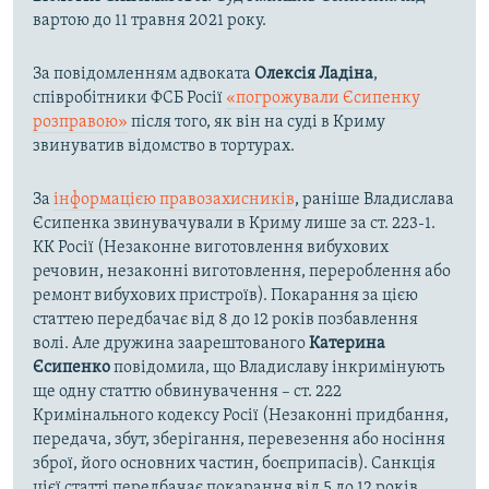
вартою до 11 травня 2021 року.
За повідомленням адвоката
Олексія Ладіна
,
співробітники ФСБ Росії
«погрожували Єсипенку
розправою»
після того, як він на суді в Криму
звинуватив відомство в тортурах.
За
інформацією правозахисників
, раніше Владислава
Єсипенка звинувачували в Криму лише за ст. 223-1.
КК Росії (Незаконне виготовлення вибухових
речовин, незаконні виготовлення, перероблення або
ремонт вибухових пристроїв). Покарання за цією
статтею передбачає від 8 до 12 років позбавлення
волі. Але дружина заарештованого
Катерина
Єсипенко
повідомила, що Владиславу інкримінують
ще одну статтю обвинувачення – ст. 222
Кримінального кодексу Росії (Незаконні придбання,
передача, збут, зберігання, перевезення або носіння
зброї, його основних частин, боєприпасів). Санкція
цієї статті передбачає покарання від 5 до 12 років