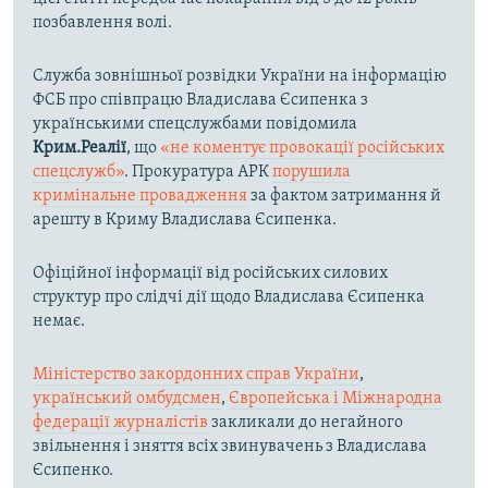
позбавлення волі.
Служба зовнішньої розвідки України на інформацію
ФСБ про співпрацю Владислава Єсипенка з
українськими спецслужбами повідомила
Крим.Реалії
, що
«не коментує провокації російських
спецслужб»
. Прокуратура АРК
порушила
кримінальне провадження
за фактом затримання й
арешту в Криму Владислава Єсипенка.
Офіційної інформації від російських силових
структур про слідчі дії щодо Владислава Єсипенка
немає.
Міністерство закордонних справ України
,
український омбудсмен
,
Європейська і Міжнародна
федерації журналістів
закликали до негайного
звільнення і зняття всіх звинувачень з Владислава
Єсипенко.