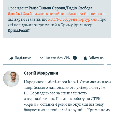
Президент
Радіо Вільна Європа/Радіо Свобода
Джеймі Флай
вимагав негайно звільнити Єсипенка
з-
під варти і заявив, що
РВЄ/РС обурене тортурами
, про
які повідомив затриманий в Криму фрілансер
Крим.Реалії
.
Поділитись
Читати без VPN
Follow us
Сергій Мокрушин
Народився в місті-герої Керчі. Отримав диплом
Таврійського національного університету ім.
В.І. Вернадського за спеціальністю
«журналістика». Починав роботу на ДТРК
«Крим», останні 4 роки до окупації вів тему
бюджетних закупівель і корупції в Кримському