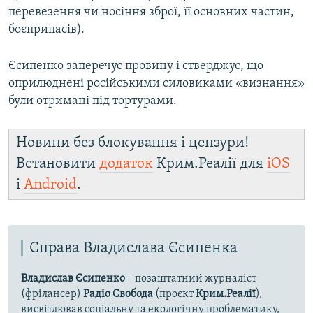
перевезення чи носіння зброї, її основних частин,
боєприпасів).
Єсипенко заперечує провину і стверджує, що
оприлюднені російськими силовиками «визнання»
були отримані під тортурами.
Новини без блокування і цензури!
Встановити
додаток
Крим.Реалії для
iOS
і
Android
.
Справа Владислава Єсипенка
Владислав Єсипенко
– позаштатний журналіст
(фрілансер)
Радіо Свобода
(проєкт
Крим.Реалії
),
висвітлював соціальну та екологічну проблематику,