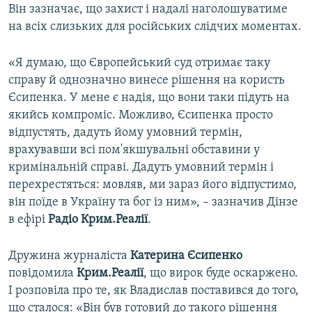
Він зазначає, що захист і надалі наголошуватиме
на всіх слизьких для російських слідчих моментах.
«Я думаю, що Європейський суд отримає таку
справу й однозначно винесе рішення на користь
Єсипенка. У мене є надія, що вони таки підуть на
якийсь компроміс. Можливо, Єсипенка просто
відпустять, дадуть йому умовний термін,
врахувавши всі пом'якшувальні обставини у
кримінальній справі. Дадуть умовний термін і
перехрестяться: мовляв, ми зараз його відпустимо,
він поїде в Україну та бог із ним», – зазначив Дінзе
в ефірі
Радіо Крим.Реалії
.
Дружина журналіста
Катерина Єсипенко
повідомила
Крим.Реалії
, що вирок буде оскаржено.
І розповіла про те, як Владислав поставився до того,
що сталося: «Він був готовий до такого рішення