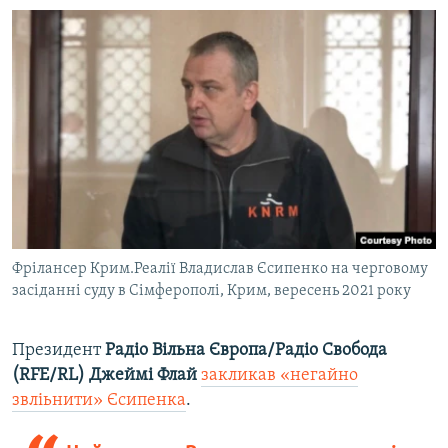
Фрілансер Крим.Реалії Владислав Єсипенко на черговому
засіданні суду в Сімферополі, Крим, вересень 2021 року
Президент
Радіо Вільна Європа/Радіо Свобода
(RFE/RL) Джеймі Флай
закликав «негайно
звліьнити» Єсипенка
.​