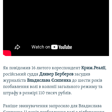
Як повідомив 16 лютого кореспондент
Крим.Реалії
,
російський суддя
Длявер Берберов
засудив
журналіста
Владислава Єсипенка
до шести років
позбавлення волі в колонії загального режиму та
штрафу в розмірі 110 тисяч рублів.
Раніше звинувачення запросило для Владислава