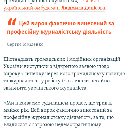
громадян країною-окупантом», –
зявила
український омбудсман
Людмила Денісова
.
Цей вирок фактично винесений за
професійну журналістську діяльність
Сергій Томіленко
Шістнадцять громадських і медійних організацій
України виступили з відкритою заявою щодо
вироку Єсипенку через його громадянську позицію
та журналістську роботу і закликали негайно
звільнити українського журналіста.
«Ми називаємо судилищем процес, що тривав
майже рік. Цей вирок фактично винесений за
професійну журналістську діяльність, за те, що
Владислав є загрозою недемократичному