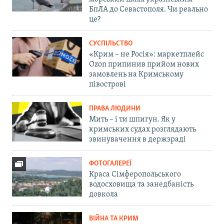
БпЛА до Севастополя. Чи реально
це?
СУСПІЛЬСТВО
«Крим – не Росія»: маркетплейс
Ozon припинив прийом нових
замовлень на Кримському
півострові
ПРАВА ЛЮДИНИ
Мить – і ти шпигун. Як у
кримських судах розглядають
звинувачення в держзраді
ФОТОГАЛЕРЕЇ
Краса Сімферопольського
водосховища та занедбаність
довкола
ВІЙНА ТА КРИМ