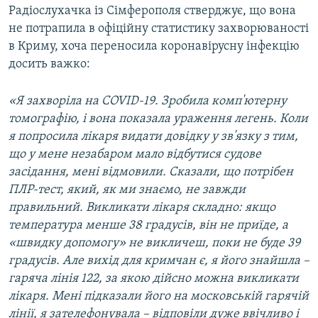
Радіослухачка із Сімферополя стверджує, що вона
не потрапила в офіційну статистику захворюваності
в Криму, хоча переносила коронавірусну інфекцію
досить важко:
«Я захворіла на COVID-19. Зробила комп'ютерну
томографію, і вона показала ураження легень. Коли
я попросила лікаря видати довідку у зв'язку з тим,
що у мене незабаром мало відбутися судове
засідання, мені відмовили. Сказали, що потрібен
ПЛР-тест, який, як ми знаємо, не завжди
правильний. Викликати лікаря складно: якщо
температура менше 38 градусів, він не приїде, а
«швидку допомогу» не викличеш, поки не буде 39
градусів. Але вихід для кримчан є, я його знайшла –
гаряча лінія 122, за якою дійсно можна викликати
лікаря. Мені підказали його на московській гарячій
лінії, я зателефонувала – відповіли дуже ввічливо і