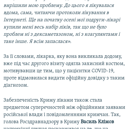
вирішили мою проблему. До цього я лікувалася
вдома, сама, читаючи протоколи лікування в
Інтернеті. Ще на початку осені мої подруги-лікарі
купили мені весь набір ліків, так що не було
проблем ні з дексаметазоном, ні з коагулянтами і
таке інше. Я всім запаслася».
За її словами, лікарка, яку вона викликала додому,
вже під час другого візиту одягла захисний костюм,
мотивувавши це тим, що у пацієнтки COVID-19,
проте відмовилася видати офіційну довідку з таким
діагнозом.
Забезпеченість Криму ліками також стала
предметом суперечностей між офіційними заявами
російської влади і повідомленнями кримчан. Так,
голова Росздравнадзору в Криму
Василь Клімов