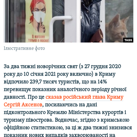
ВІДЕОУРОКИ «ELIFBE»
Русский
СВІДЧЕННЯ ОКУПАЦІЇ
Qırımtatar
УКРАЇНСЬКА ПРОБЛЕМА КРИМУ
ДОЛУЧАЙСЯ!
ІНФОГРАФІКА
Ілюстративне фото
За два тижні новорічних свят (з 27 грудня 2020
Усі сайти RFE/RL
року до 10 січня 2021 року включно) в Криму
відпочило 239,7 тисяч туристів, що на 14%
перевищує показник аналогічного періоду річної
давності. Про це
сказав російський глава Криму
Сергій Аксенов
, посилаючись на дані
підконтрольного Кремлю Міністерства курортів і
туризму півострова. Водночас, згідно з кримською
офіційною статистикою, за ці ж два тижні знизився
показник нових випадків захворюваності на