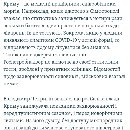
Криму – це медичні працівники, співробітники
моргів. Наприклад, наше джерело в Сімферополі
вважає, що статистика занижується в чотири рази,
оскільки багато людей просто не потрапляють до
лікарень, їх не тестують. Зокрема, якщо у людини
виявляють симптоми COVID-19 у легкій формі, то
відправляють додому лікуватися без аналізів.
Також наше джерело запевняє, що
Роспотребнадзор не включає до своєї статистики
тести, зроблені у приватних клініках. Відомостей
щодо захворюваності силовиків, військових взагалі
немає.
Володимир Чекригін вважає, що російська влада
Криму занижувала показники захворюваності і
перед туристичним сезоном, і перед новорічними
святами. На його думку, без доступу міжнародних
організацій до тимчасово окупованого півострова і