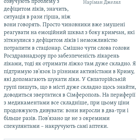
озвучують проблему з
Наріман Джелял
дефіцитом ліків, значить,
ситуація в рази гірша, ніж
вони говорять. Просто чиновники вже змушені
реагувати на емоційний шквал з боку кримчан, які
зіткнулися з дефіцитом ліків і неможливістю
потрапити в стаціонар. Смішно чути слова голови
Росздравнадзору про забезпеченість лікарень
ліками, тоді як отримати ліжко там дуже складно. Я
підтримую зв'язок із різними активістами в Криму,
які допомагають шукати ліки. У Євпаторійській
групі пишуть, що в місті дуже складно щось знайти,
доводиться звертатися в Сімферополь. На периферії
з медикаментами все складніше, при цьому ціни
продовжують дивувати: вони виросли в два-три і
більше разів. Пов'язано це не з окремими
спекулянтами – накручують самі аптеки.