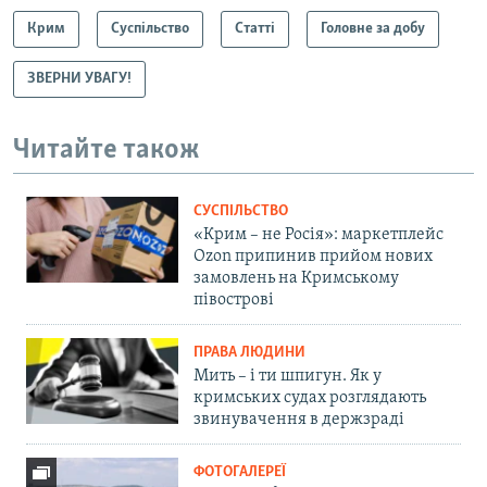
Крим
Суспільство
Статті
Головне за добу
ЗВЕРНИ УВАГУ!
Читайте також
СУСПІЛЬСТВО
«Крим – не Росія»: маркетплейс
Ozon припинив прийом нових
замовлень на Кримському
півострові
ПРАВА ЛЮДИНИ
Мить – і ти шпигун. Як у
кримських судах розглядають
звинувачення в держзраді
ФОТОГАЛЕРЕЇ