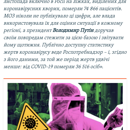
листопада включно в Росії на ліжках, виділених для
коронавірусних хворих, померли 74 866 пацієнтів.
МОЗ ніколи не публікувало ці цифри, але влада
використовувала їх для оцінки ситуації в кожному
регіоні, а президент
Володимир Путін
доручав
своїм повпредам стежити за цією базою і звітувати
йому щотижня. Публічно доступну статистику
жертв коронавірусу веде Роспотребнадзор – і, згідно
з його даними, за той же період жертв удвічі
менше: від COVID-19 померли 36 516 осіб».