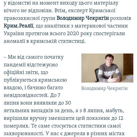
у відомстві на момент виходу цього матеріалу
нічого не відповіли. Втім, експерт Кримської
правозахисної групи
Володимир Чекригін
розповів
Крим.Реалії
, що аналітики з материкової частини
України протягом всього 2020 року спостерігали
аномалії в кримській статистиці.
– Ми від самого початку
пандемії відстежуємо
офіційні звіти, що
публікуються кримською
владою, і бачимо багато
Володимир Чекригін
невідповідностей. До 7
липня вони виявляли до 30
летальних випадків за день, а з 8 липня, мабуть,
вирішили вручну зменшити цей показник до 12
померлих. Те саме стосується статистики самої
захворюваності. У нас є джерела в різних містах