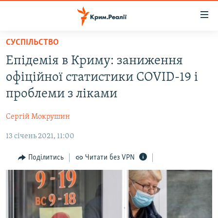
Доступність
посилання
Перейти
СУСПІЛЬСТВО
до
НОВИНИ
Епідемія в Криму: заниження
основного
ВОДА.КРИМ
матеріалу
офіційної статистики COVID-19 і
ВІДЕО ТА ФОТО
Перейти
проблеми з ліками
до
ПОЛІТИКА
основної
Сергій Мокрушин
БЛОГИ
навігації
Перейти
13 січень 2021, 11:00
ПОГЛЯД
до
ІНТЕРВ'Ю
Поділитись
Читати без VPN
пошуку
ВСЕ ЗА ДЕНЬ
СПЕЦПРОЕКТИ
ЯК ОБІЙТИ БЛОКУВАННЯ
ДЕПОРТАЦІЯ