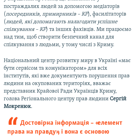
постраждалих людей за допомогою медіаторів
(
посередників, примирників – КР
), фасилітаторів
(
людей, які допомагають налагодити успішне
спілкування – КР
) та інших фахівців. Ми працюємо
над тим, щоб створити безпечний канал для
спілкування з людьми, у тому числі з Криму.
Національний центр розвитку миру в Україні «має
бути сервісом та комунікатором» для всіх
інститутів, які вже документують порушення прав
людини на окупованих територіях, вважає
представник Крайової Ради Українців Криму,
голова Регіонального центру прав людини
Сергій
Мокренюк
.
Достовірна інформація – «елемент
права на правду», і вона є основою