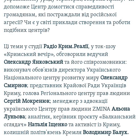
допоможе Центр домогтися справедливості
громадянам, які постраждали від російської
агресії? Чи є у світі приклади створення та роботи
подібних центрів?
Ці теми у студії
Радіо Крим.Реалії
, у ток-шоу
«Кримський вечір», обговорили ведучий
Олександр Янковський
та його співрозмовники:
виконувач обов'язків директора Українського
Національного центру розвитку миру
Олександр
Смирнов
; представник Крайової Ради Українців
Криму, голова Регіонального центру прав людини
Сергій Мокренюк
; менеджер з адвокації
українського Центру прав людини ZMINA
Альона
Луньова
; аналітик, керівник проєкту «Балканський
оглядач»
Наталія Іщенко
та активіст із Криму,
колишній політв'язень Кремля
Володимир Балух.