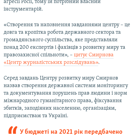
агресії Росії, тому їй потрібний власний
інструментарій.
«Створення та наповнення завданнями центру – це
довга та кропітка робота державного сектора та
громадянського суспільства, яке представляли
понад 200 експертів і фахівців з розвитку миру та
правозахисної спільноти», –
цитує Смирнова
«Центр журналістських розслідувань»
.
Серед завдань Центру розвитку миру Смирнов
назвав створення державної системи моніторингу
та документування порушень прав людини і норм
міжнародного гуманітарного права, фіксування
збитків, заподіяних населенню, організаціям,
підприємствам та Україні.
У бюджеті на 2021 рік передбачено