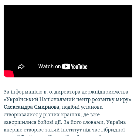
За інформацією в. о. директора держпідприємства
«Український Національний центр розвитку миру»
Олександра Смирнова
, подібні установи
створювалися у різних країнах, де вже
завершилися бойові дії. За його словами, Україна
вперше створює такий інститут під час гібридної