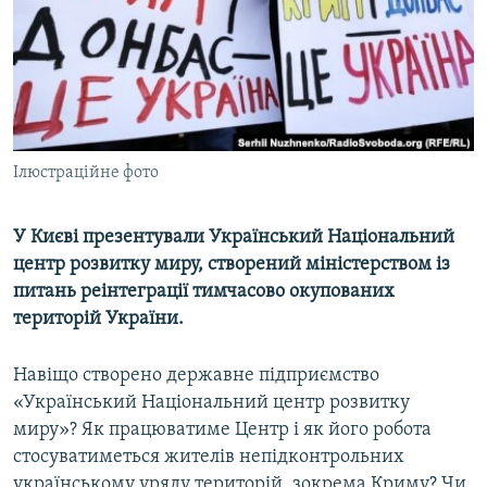
ВІДЕОУРОКИ «ELIFBE»
Русский
СВІДЧЕННЯ ОКУПАЦІЇ
Qırımtatar
УКРАЇНСЬКА ПРОБЛЕМА КРИМУ
ДОЛУЧАЙСЯ!
ІНФОГРАФІКА
Ілюстраційне фото
У Києві презентували Український Національний
Усі сайти RFE/RL
центр розвитку миру, створений міністерством із
питань реінтеграції тимчасово окупованих
територій України.
Навіщо створено державне підприємство
«Український Національний центр розвитку
миру»? Як працюватиме Центр і як його робота
стосуватиметься жителів непідконтрольних
українському уряду територій, зокрема Криму? Чи