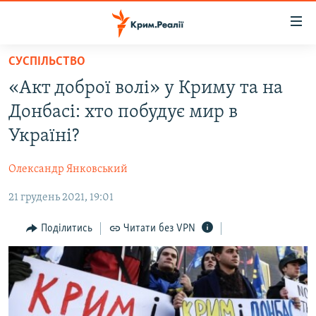
Доступність
посилання
Перейти
СУСПІЛЬСТВО
до
НОВИНИ
«Акт доброї волі» у Криму та на
основного
ВОДА.КРИМ
матеріалу
Донбасі: хто побудує мир в
ВІДЕО ТА ФОТО
Перейти
Україні?
до
ПОЛІТИКА
основної
Олександр Янковський
БЛОГИ
навігації
Перейти
21 грудень 2021, 19:01
ПОГЛЯД
до
ІНТЕРВ'Ю
Поділитись
Читати без VPN
пошуку
ВСЕ ЗА ДЕНЬ
СПЕЦПРОЕКТИ
ЯК ОБІЙТИ БЛОКУВАННЯ
ДЕПОРТАЦІЯ