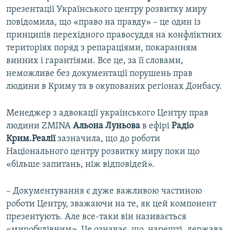
презентації Українського центру розвитку миру
повідомила, що «право на правду» – це один із
принципів перехідного правосуддя на конфліктних
територіях поряд з репараціями, покаранням
винних і гарантіями. Все це, за її словами,
неможливе без документації порушень прав
людини в Криму та в окупованих регіонах Донбасу.
Менеджер з адвокації українського Центру прав
людини ZMINA
Альона Луньова
в ефірі
Радіо
Крим.Реалії
зазначила, що до роботи
Національного центру розвитку миру поки що
«більше запитань, ніж відповідей».
– Документування є дуже важливою частиною
роботи Центру, зважаючи на те, як цей компонент
презентують. Але все-таки він називається
«миробудівним». Це означає, що, нарешті, держава