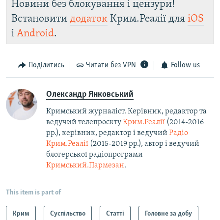
Новини без блокування і цензури!
Встановити
додаток
Крим.Реалії для
iOS
і
Android
.
Поділитись
Читати без VPN
Follow us
Олександр Янковський
Кримський журналіст. Керівник, редактор та
ведучий телепроєкту
Крим.Реалії
(2014-2016
рр.), керівник, редактор і ведучий
Радіо
Крим.Реалії
(2015-2019 рр.), автор і ведучий
блогерської радіопрограми
Кримський.Пармезан
.​
This item is part of
Крим
Суспільство
Статті
Головне за добу