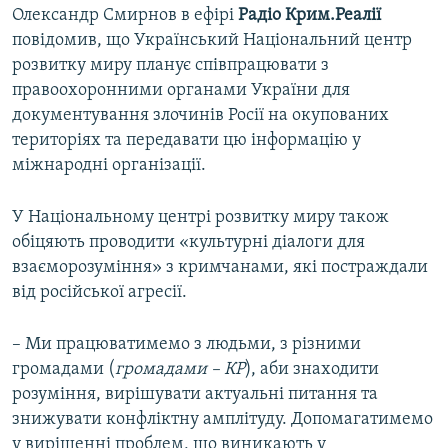
Олександр Смирнов в ефірі
Радіо Крим.Реалії
повідомив, що Український Національний центр
розвитку миру планує співпрацювати з
правоохоронними органами України для
документування злочинів Росії на окупованих
територіях та передавати цю інформацію у
міжнародні організації.
У Національному центрі розвитку миру також
обіцяють проводити «культурні діалоги для
взаєморозуміння» з кримчанами, які постраждали
від російської агресії.
– Ми працюватимемо з людьми, з різними
громадами (
громадами – КР
), аби знаходити
розуміння, вирішувати актуальні питання та
знижувати конфліктну амплітуду. Допомагатимемо
у вирішенні проблем, що виникають у