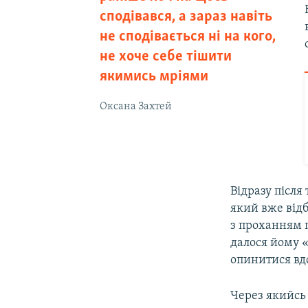
сподівався, а зараз навіть
не сподівається ні на кого,
не хоче себе тішити
якимись мріями
Оксана Захтей
Відразу після
який вже відб
з проханням 
далося йому 
опинитися вд
Через якийсь