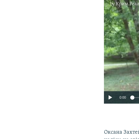
by
Крим.Реал
0:00
Оксана Захте