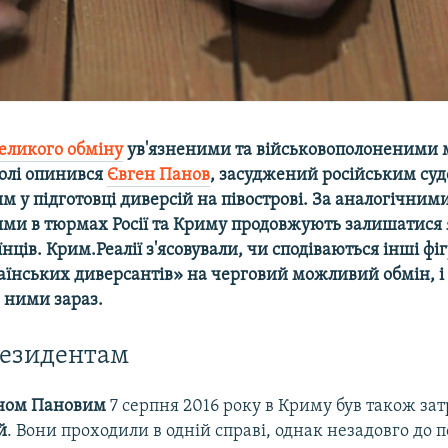
еликого обміну
ув'язненими та військовополоненими 
волі опинився
Євген Панов
, засуджений російським суд
 у підготовці диверсій на півострові. За аналогічним
ми в тюрмах Росії та Криму продовжують залишатися 
нців. Крим.Реалії з'ясовували, чи сподіваються інші фі
аїнських диверсантів» на черговий можливий обмін, і
з ними зараз.
резидентам
ном Пановим
7 серпня 2016 року в Криму був також з
й
. Вони проходили в одній справі, однак незадовго до 