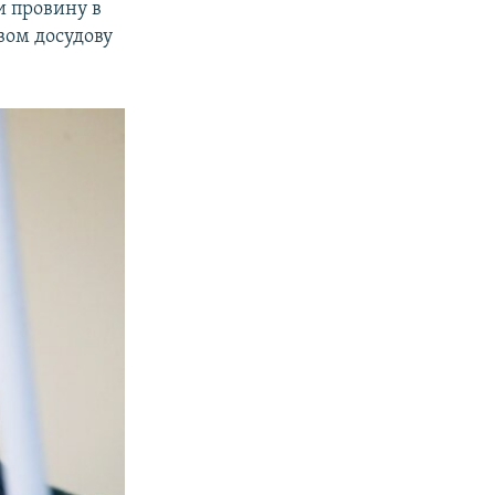
и провину в
твом досудову