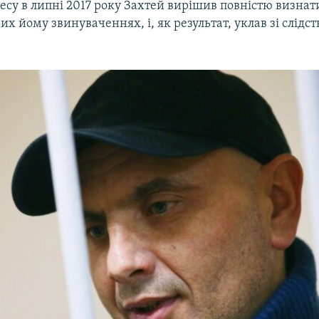
есу в липні 2017 року Захтей вирішив повністю визнат
х йому звинуваченнях, і, як результат, уклав зі слідс