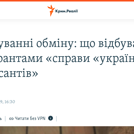
уванні обміну: що відбув
урантами «справи «украї
сантів»
9, 16:30
ь
Читати без VPN