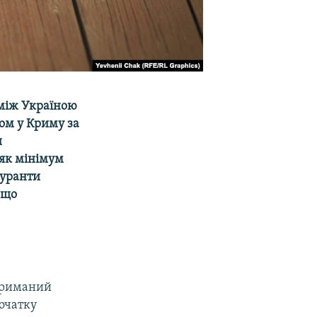
між Україною
ом у Криму за
и
як мінімум
гуранти
 що
атриманий
початку