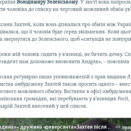
України
Володимиру Зеленському
. У листі вона попроси
ти чоловіка до списку на черговий можливий обмін ув
сани Захтей, коли вона дізналася про обмін між Укра
дівалася, що її чоловік буде серед звільнених. Коли цьо
 звернутися до Зеленського, щоб «ситуація не повтори
оки мій чоловік сидить у в'язниці, не бачить дочку. С
резидент нам допоможе визволити Андрія», ‒ пояснила 
Оксана регулярно пише уповноваженій з прав людини 
листах омбудсмену Захтей також просить одного ‒ внес
ргового можливого обміну. Востаннє в офісі омбудсмена 
аїнських громадян, які перебувають у в'язницях Росії
ндрій Захтей внесений у цей список.
«Це інша людина» – дружина «диверсанта» Захтея після побачення з чоловіком (відео)
EMB