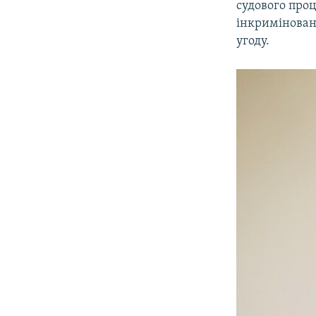
судового проц
інкриміновани
угоду.