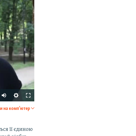
и на комп'ютер
SHARE
ься її єдиною