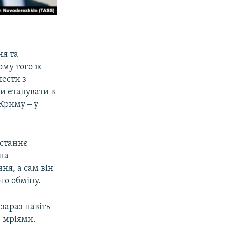
ня та
тому того ж
ести з
и етапувати в
 Криму ‒ у
останнє
ана
ня, а сам він
го обміну.
зараз навіть
ь мріями.