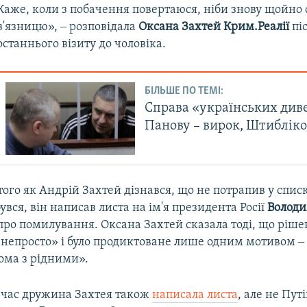
Каже, коли з побачення повертаюся, ніби знову щойно с
в'язницю», ‒ розповідала
Оксана Захтей Крим.Реалії
пі
останнього візиту до чоловіка.
БІЛЬШЕ ПО ТЕМІ:
Справа «українських диве
Панову – вирок, Штибліко
 того як Андрій Захтей дізнався, що не потрапив у спис
увся, він написав листа на ім'я президента Росії
Володи
про помилування. Оксана Захтей сказала тоді, що ріше
«непросто» і було продиктоване лише одним мотивом 
ома з рідними».
 час дружина Захтея також
написала листа
, але не Путі