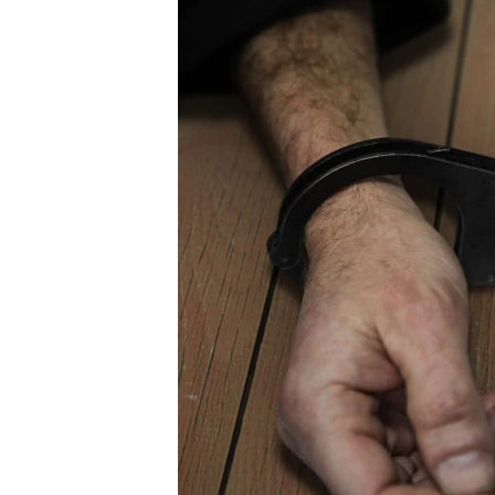
ВІДЕОУРОКИ «ELIFBE»
СВІДЧЕННЯ ОКУПАЦІЇ
УКРАЇНСЬКА ПРОБЛЕМА КРИМУ
ІНФОГРАФІКА