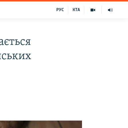
РУС
КТА
ається
нських