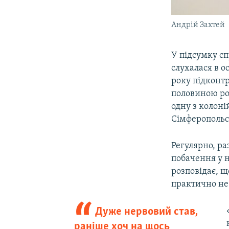
Андрій Захтей
У підсумку сп
слухалася в о
року підконт
половиною рок
одну з колоні
Сімферопольсь
Регулярно, ра
побачення у н
розповідає, щ
практично не 
Дуже нервовий став,
раніше хоч на щось