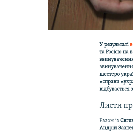
У результаті
в
та Росією на 
звинуваченням
звинувачення
шестеро украї
«справи «укр
відбувається 
Листи п
Разом із
Євге
Андрій Захте