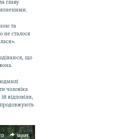
ла главу
'язненими.
їною та
го не сталося
лася».
подіваюся, що
вона.
Людмилі
ти чоловіка
їй відповіли,
, продовжують
ED
SHARE