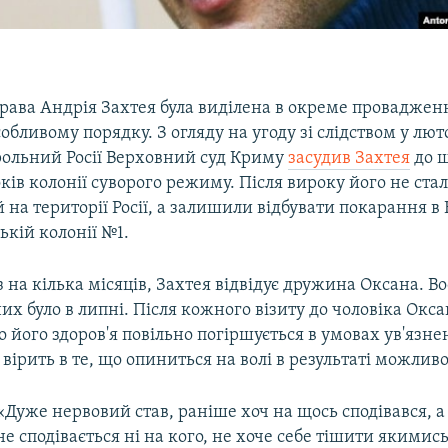
рава Андрія Захтея була виділена в окреме проваджен
собливому порядку. З огляду на угоду зі слідством у лю
рольний Росії Верховний суд Криму
засудив Захтея
до ш
ів колонії суворого режиму. Після вироку його не стал
й на території Росії, а залишили відбувати покарання в
кій колонії №1.
з на кілька місяців, Захтея відвідує дружина Оксана. В
их було в липні. Після кожного візиту до чоловіка Окс
о його здоров'я повільно погіршується в умовах ув'язнен
вірить в те, що опиниться на волі в результаті можливо
«Дуже нервовий став, раніше хоч на щось сподівався, а 
не сподівається ні на кого, не хоче себе тішити якимис