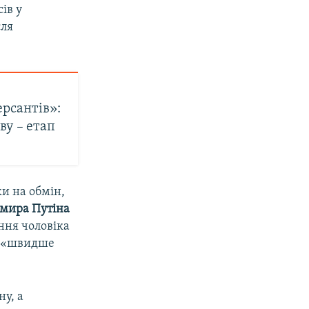
ів у
сля
рсантів»:
ву – етап
ки на обмін,
мира Путіна
ння чоловіка
‒ «швидше
ну, а