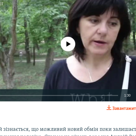
ії
No media source currently available
1:30
Завантажит
EMBED
й зізнається, що можливий новий обмін поки залишаєт