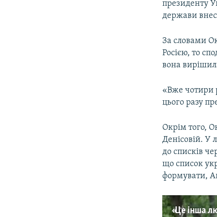
президенту 
держави внес
За словами Ок
Росією, то спо
вона вирішила
«Вже чотири р
цього разу п
Окрім того, 
Денісовій. У 
до списків че
що список укр
формувати, А