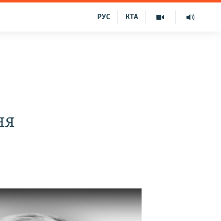
РУС
КТА
ня