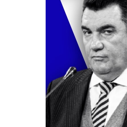
ВІДЕОУРОКИ «ELIFBE»
СВІДЧЕННЯ ОКУПАЦІЇ
УКРАЇНСЬКА ПРОБЛЕМА КРИМУ
ІНФОГРАФІКА