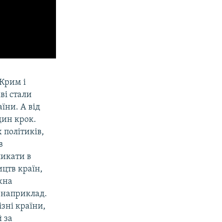
 Крим і
ві стали
їни. А від
дин крок.
політиків,
в
ликати в
цтв країн,
жна
 наприклад.
зні країни,
й за