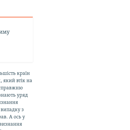
риму
льшість країн
 який втік на
 справжню
изнають уряд
визнання
випадку з
в. А ось у
 визнання