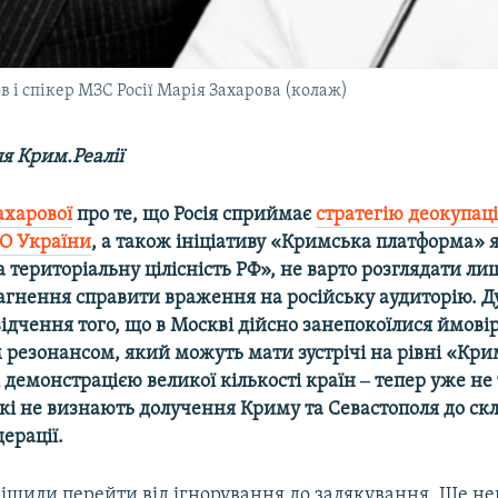
 і спікер МЗС Росії Марія Захарова (колаж)
я Крим.Реалії
ахарової
про те, що Росія сприймає
стратегію деокупаці
О України
, а також ініціативу «Кримська платформа» я
 територіальну цілісність РФ», не варто розглядати ли
агнення справити враження на російську аудиторію. Д
відчення того, що в Москві дійсно занепокоїлися ймов
резонансом, який можуть мати зустрічі на рівні «Кри
 демонстрацією великої кількості країн ‒ тепер уже не 
які не визнають долучення Криму та Севастополя до ск
дерації.
ирішили перейти від ігнорування до залякування. Ще н