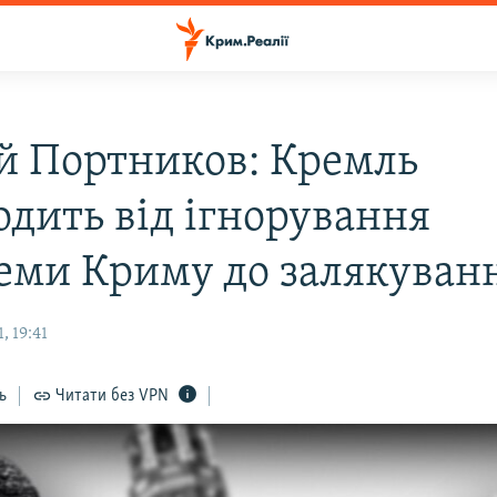
ій Портников: Кремль
одить від ігнорування
еми Криму до залякуван
, 19:41
ь
Читати без VPN