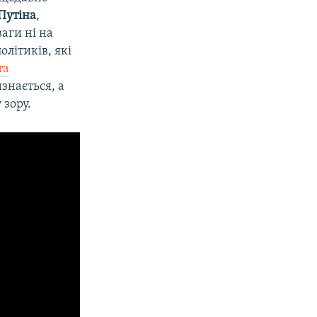
Путіна
,
ваги ні на
олітиків, які
та
изнається, а
 зору.