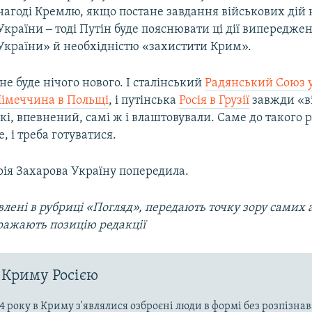
нагоді Кремлю, якщо постане завдання військових дій н
України ‒ тоді Путін буде пояснювати ці дії випередже
України» й необхідністю «захистити Крим».
 не буде нічого нового. І сталінський
Радянський Союз у
імеччина в Польщі
, і путінська
Росія в Грузії
завжди «в
які, впевнений, самі ж і влаштовували. Саме до такого р
, і треба готуватися.
ія Захарова Україну попередила.
лені в рубриці «Погляд», передають точку зору самих а
ражають позицію редакції
 Криму Росією
4 року в Криму з'являлися озброєні люди в формі без розпізна