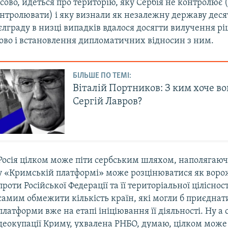
сово, йдеться про територію, яку Сербія не контролює (
онтролювати) і яку визнали як незалежну державу деся
Бєлграду в низці випадків вдалося досягти вилучення р
ово і встановлення дипломатичних відносин з ним.
БІЛЬШЕ ПО ТЕМІ:
Віталій Портников: З ким хоче в
Сергій Лавров?
Росія цілком може піти сербським шляхом, наполягаюч
у «Кримській платформі» може розцінюватися як ворож
проти Російської Федерації та її територіальної цілісност
самим обмежити кількість країн, які могли б приєднат
платформи вже на етапі ініціювання її діяльності. Ну а 
деокупації Криму, ухвалена РНБО, думаю, цілком може 