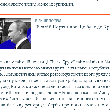
ономічного тиску, може їх зупинити.
БІЛЬШЕ ПО ТЕМІ:
Віталій Портников: Це було до К
тика у світовій політиці. Після Другої світової війни бі
увала визнавати законним уряд Китайської Республіки,
нь. Комуністичний Китай розгорнув проти цього уряду
війну і, врешті-решт, досяг успіху. Зараз країн, які в
 уряд Китаю, майже не залишилося ‒ і за кожне таке 
ений платити щедрою економічною допомогою. Але у 
и» йдеться хоча б про визнання фактичного стану спра
мпанією, яку розгорнула Сербія проти дипломатичного