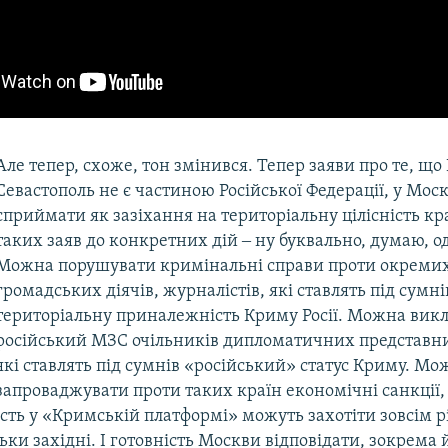
Але тепер, схоже, тон змінився. Тепер заяви про те, що
Севастополь не є частиною Російської Федерації, у Моск
сприймати як зазіхання на територіальну цілісність кра
таких заяв до конкретних дій ‒ ну буквально, думаю, о
Можна порушувати кримінальні справи проти окремих 
громадських діячів, журналістів, які ставлять під сумні
територіальну приналежність Криму Росії. Можна вик
російський МЗС очільників дипломатичних представни
які ставлять під сумнів «російський» статус Криму. Мо
запроваджувати проти таких країн економічні санкції,
сть у «Кримській платформі» можуть захотіти зовсім рі
льки західні. І готовність Москви відповідати, зокрема 