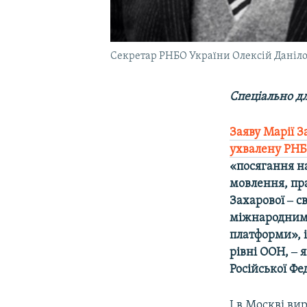
Секретар РНБО України Олексій Данілов
Спеціально дл
Заяву Марії З
ухвалену РНБ
«посягання на
мовлення, пр
Захарової ‒ с
міжнародним 
платформи», і
рівні ООН, ‒ 
Російської Фе
І в Москві в