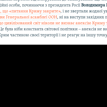
ційні особи, починаючи з президента Росії
Володимира 
, що «питання Криму закрите»
, і не звертали жодної у
яви Генеральної асамблеї ООН
, ні на виступи західних п
о цивілізований світ ніколи не визнає анексію Криму 
 Це була ніби константа світової політики ‒ анексія не в
Крим частиною своєї території і не реагує на іншу точку