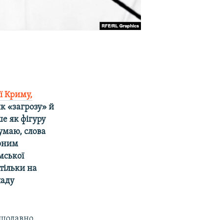
ї Криму,
к «загрозу» й
ше як фігуру
умаю, слова
ірним
мської
тільки на
ладу
ещодавно