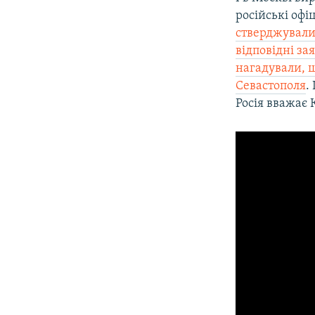
російські офі
стверджували
відповідні за
нагадували, щ
Севастополя
.
Росія вважає 