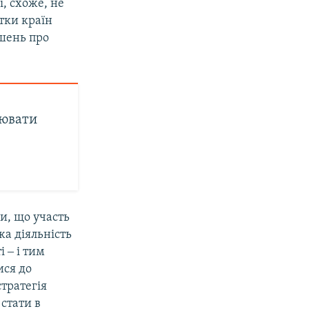
і, схоже, не
тки країн
ішень про
оювати
и, що участь
а діяльність
і ‒ і тим
ися до
стратегія
стати в