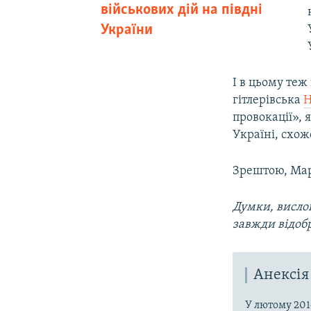
військових дій на півдні
України
І в цьому теж
гітлерівська
Н
провокації», 
Україні, схоже
Зрештою, Мар
Думки, вислов
завжди відоб
Анексія
У лютому 201