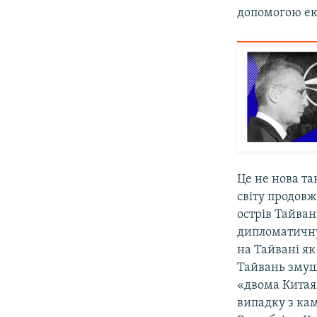
допомогою ек
Це не нова так
світу продовж
острів Тайва
дипломатичну 
на Тайвані як
Тайвань змуш
«двома Китаям
випадку з ка