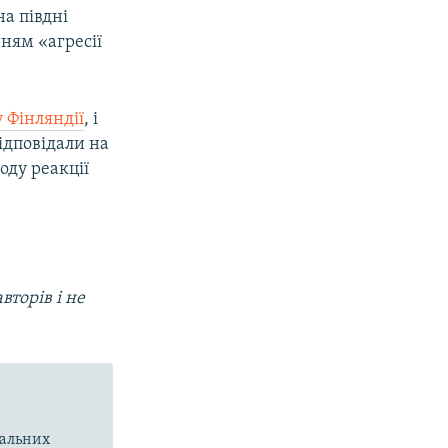
а півдні
нням «агресії
 Фінляндії
, і
ідповідали на
оду реакції
вторів і не
вальних