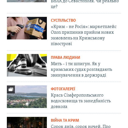
БпЛА до Севастополя. Чи реально
це?
СУСПІЛЬСТВО
«Крим – не Росія»: маркетплейс
Ozon припинив прийом нових
замовлень на Кримському
півострові
ПРАВА ЛЮДИНИ
Мить – і ти шпигун. Як у
кримських судах розглядають
звинувачення в держзраді
ФОТОГАЛЕРЕЇ
Краса Сімферопольського
водосховища та занедбаність
довкола
ВІЙНА ТА КРИМ
Сорок днів, сорок ночей. Про