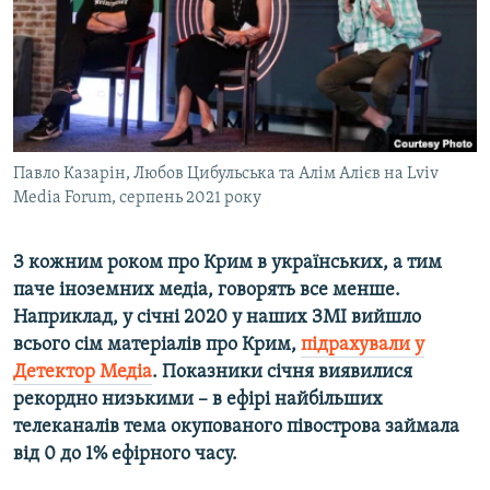
ВІДЕОУРОКИ «ELIFBE»
Русский
СВІДЧЕННЯ ОКУПАЦІЇ
Qırımtatar
УКРАЇНСЬКА ПРОБЛЕМА КРИМУ
ДОЛУЧАЙСЯ!
ІНФОГРАФІКА
Павло Казарін, Любов Цибульська та Алім Алієв на Lviv
Media Forum, серпень 2021 року
Усі сайти RFE/RL
З кожним роком про Крим в українських, а тим
паче іноземних медіа, говорять все менше.
Наприклад, у січні 2020 у наших ЗМІ вийшло
всього сім матеріалів про Крим,
підрахували у
Детектор Медіа
. Показники січня виявилися
рекордно низькими – в ефірі найбільших
телеканалів тема окупованого півострова займала
від 0 до 1% ефірного часу.