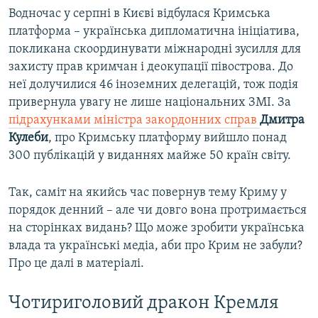
Водночас у серпні в Києві відбулася Кримська
платформа – українська дипломатична ініціатива,
покликана скоординувати міжнародні зусилля для
захисту прав кримчан і деокупації півострова. До
неї долучилися 46 іноземних делегацій, тож подія
привернула увагу не лише національних ЗМІ. За
підрахунками міністра закордонних справ
Дмитра
Кулеби
, про Кримську платформу вийшло понад
300 публікацій у виданнях майже 50 країн світу.
Так, саміт на якийсь час повернув тему Криму у
порядок денний – але чи довго вона протримається
на сторінках видань? Що може зробити українська
влада та українські медіа, аби про Крим не забули?
Про це далі в матеріалі.
Чотириголовий дракон Кремля