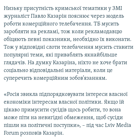
Низьку присутність кримської тематики у ЗМІ
журналіст Павло Казарін пояснює через модель
роботи комерційного телебачення. ТБ мусить
заробляти на рекламі, тож коли рекламодавцю
обіцяють певні показники, необхідно їх виконати.
Тож у відповідні слоти телебачення мусить ставити
популярні теми, які приваблять якнайбільше
глядачів. На думку Казаріна, ніхто не хоче брати
соціально відповідальні матеріали, коли це
суперечить комерційним зобов’язанням.
«Росія звикла підпорядковувати інтереси власної
економіки інтересам власної політики. Якщо їй
цікаво примусити сусідів щось робити, то вона
може піти на невигідні обмеження, щоб сусіди
пішли на політичні поступки», – під час Lviv Media
Forum розповів Казарін.