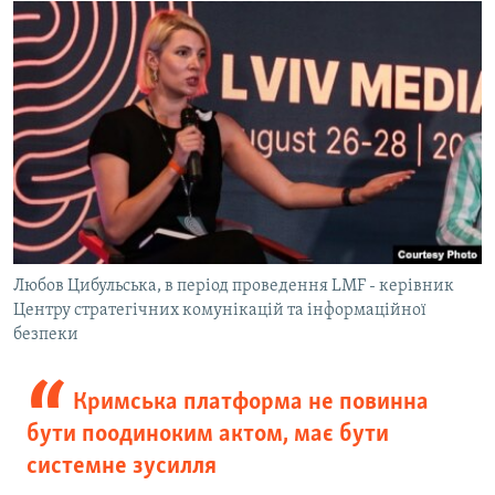
Любов Цибульська, в період проведення LMF - керівник
Центру стратегічних комунікацій та інформаційної
безпеки
Кримська платформа не повинна
бути поодиноким актом, має бути
системне зусилля