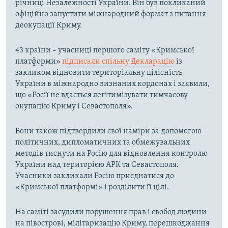
річниці Незалежності України. Він був покликаний
офіційно запустити міжнародний формат з питання
деокупації Криму.
43 країни – учасниці першого саміту «Кримської
платформи»
підписали спільну Декларацію
із
закликом відновити територіальну цілісність
України в міжнародно визнаних кордонах і заявили,
що «Росії не вдасться легітимізувати тимчасову
окупацію Криму і Севастополя».
Вони також підтвердили свої наміри за допомогою
політичних, дипломатичних та обмежувальних
методів тиснути на Росію для відновлення контролю
України над територією АРК та Севастополя.
Учасники закликали Росію приєднатися до
«Кримської платформі» і розділити її цілі.
На саміті засудили порушення прав і свобод людини
на півострові, мілітаризацію Криму, перешкоджання