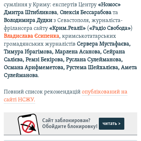
сумління у Криму: експертів Центру
«Номос»
Дмитра Штибликова
,
Олексія Бессарабова
та
Володимира Дудки
з Севастополя, журналіста-
фрілансера сайту
«Крим.Реалії»
(
«Радіо Свобода»
)
Владислава Єсипенка
, кримськотатарських
громадянських журналістів
Сервера Мустафаєва,
Тимура Ібрагімова, Марлена Асанова, Сейрана
Салієва, Ремзі Бекірова, Руслана Сулейманова,
Османа Арифмеметова, Рустема Шейхалієва, Амета
Сулейманова
.
Повний список рекомендацій
опублікований на
сайті НСЖУ.
Сайт заблокирован?
читать >
Обойдите блокировку!