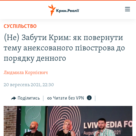
Доступність
посилання
Перейти
СУСПІЛЬСТВО
до
НОВИНИ
(Не) Забути Крим: як повернути
основного
ВОДА.КРИМ
матеріалу
тему анексованого півострова до
ВІДЕО ТА ФОТО
Перейти
порядку денного
до
ПОЛІТИКА
основної
Людмила Корнієвич
БЛОГИ
навігації
Перейти
20 вересень 2021, 22:30
ПОГЛЯД
до
ІНТЕРВ'Ю
Поділитись
Читати без VPN
пошуку
ВСЕ ЗА ДЕНЬ
СПЕЦПРОЕКТИ
ЯК ОБІЙТИ БЛОКУВАННЯ
ДЕПОРТАЦІЯ