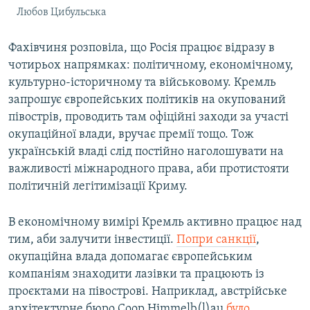
Любов Цибульська
Фахівчиня розповіла, що Росія працює відразу в
чотирьох напрямках: політичному, економічному,
культурно-історичному та військовому. Кремль
запрошує європейських політиків на окупований
півострів, проводить там офіційні заходи за участі
окупаційної влади, вручає премії тощо. Тож
українській владі слід постійно наголошувати на
важливості міжнародного права, аби протистояти
політичній легітимізації Криму.
В економічному вимірі Кремль активно працює над
тим, аби залучити інвестиції.
Попри санкції
,
окупаційна влада допомагає європейським
компаніям знаходити лазівки та працюють із
проєктами на півострові. Наприклад, австрійське
архітектурне бюро Coop Himmelb(l)au
було