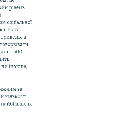
ом, це
кий рівень
й ‒
ом соціальної
ка. Його
 гривень, а
бговорювати,
ині ‒ 500
дить
к чи інакше,
нижчим за
й кількості
 найбільше їх