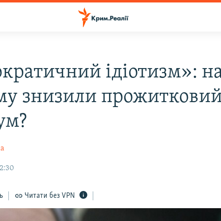
кратичний ідіотизм»: н
му знизили прожиткови
ум?
ка
12:30
ь
Читати без VPN