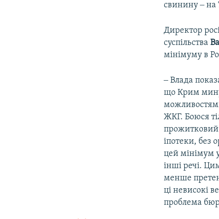
свинину ‒ на 
Директор рос
суспільства
В
мінімуму в Ро
‒ Влада показ
що Крим мину
можливостями
ЖКГ. Боюся т
прожитковий 
іпотеки, без 
цей мінімум у
інші речі. Ц
менше претен
ці невисокі в
проблема бюр