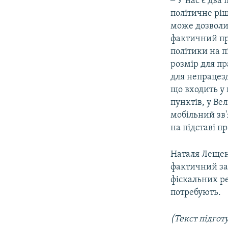
‒ У нас є дв
політичне ріш
може дозволит
фактичний пр
політики на п
розмір для пр
для непрацез
що входить у 
пунктів, у Ве
мобільний зв'
на підставі 
Наталя Лещен
фактичний за
фіскальних р
потребують.
(Текст підгот