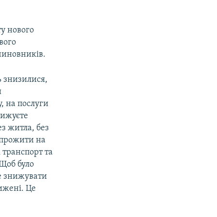
у нового
вого
 чиновників.
ь знизилися,
и
, на послуги
нижуєте
з житла, без
о прожити на
і транспорт та
Щоб було
е знижувати
ижені. Це