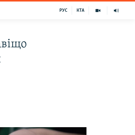
РУС
КТА
авіщо
й