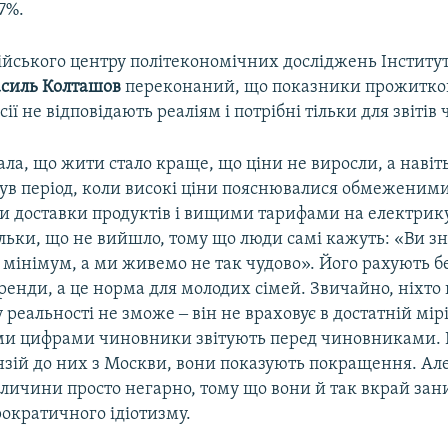
7%.
ійського центру політекономічних досліджень Інститут
асиль Колташов
переконаний, що показники прожитко
сії не відповідають реаліям і потрібні тільки для звітів
ала, що жити стало краще, що ціни не виросли, а навіт
в період, коли високі ціни пояснювалися обмеженим
 доставки продуктів і вищими тарифами на електрику
ільки, що не вийшло, тому що люди самі кажуть: «Ви з
мінімум, а ми живемо не так чудово». Його рахують бе
оренди, а це норма для молодих сімей. Звичайно, ніхт
 реальності не зможе ‒ він не враховує в достатній мір
ими цифрами чиновники звітують перед чиновниками. 
зій до них з Москви, вони показують покращення. Ал
еличини просто негарно, тому що вони й так вкрай зан
ократичного ідіотизму.