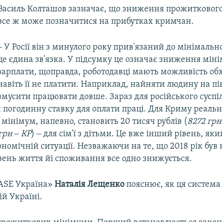
Василь Колташов зазначає, що зниження прожитковог
все ж може позначитися на прибутках кримчан.
‒ У Росії він з минулого року прив'язаний до мінімальн
це єдина зв'язка. У підсумку це означає зниження мін
зарплати, щоправда, роботодавці мають можливість об
навіть її не платити. Наприклад, найняти людину на пі
змусити працювати довше. Зараз для російського суспі
 погодинну ставку для оплати праці. Для Криму реаль
інімум, напевно, становить 20 тисяч рублів (
8272 грн
грн ‒ КР
) ‒ для сім'ї з дітьми. Це вже інший рівень, яки
ономічній ситуації. Незважаючи на те, що 2018 рік бу
вень життя йі споживання все одно знижується.
ASE Україна»
Наталія Лещенко
пояснює, як ця система
й Україні.