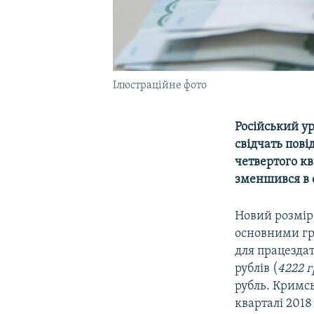
Ілюстраційне фото
Російський у
свідчать пові
четвертого кв
зменшився в 
Новий розмір 
основними гру
для працездат
рублів (
4222 г
рубль. Кримс
кварталі 201