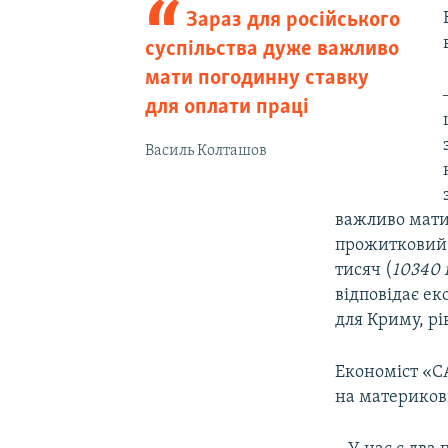
Зараз для російського
суспільства дуже важливо
мати погодинну ставку
для оплати праці
Василь Колташов
важливо мати
прожитковий м
тисяч (
10340 
відповідає ек
для Криму, рі
Економіст «C
на материкові