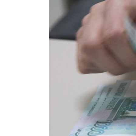
ВІДЕОУРОКИ «ELIFBE»
СВІДЧЕННЯ ОКУПАЦІЇ
УКРАЇНСЬКА ПРОБЛЕМА КРИМУ
ІНФОГРАФІКА