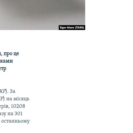
, про це
мками
етр
 КР
). За
КР
) на місяць
ерів, 10208
азу на 301
в останньому