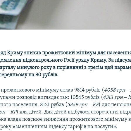
ряд Криму знизив прожитковий мінімум для населення
домлення підконтрольного Росії уряду Криму. За підсу
арталу минулого року в порівнянні з третім цей парам
середньому на 90 рублів.
прожиткового мінімуму склав 9814 рублів (
4058 грн ‒
пами розподіл виглядає так: 10545 рублів (
4361 грн ‒ 
ного населення, 8121 рубль (
3359 грн ‒ КР
) для пенсіон
рн ‒ КР
) для дітей. Для дітей відбулося скорочення відр
ька влада пояснює зниження прожиткового мінімуму 
8 року «зменшенням індексу тарифів на послуги».