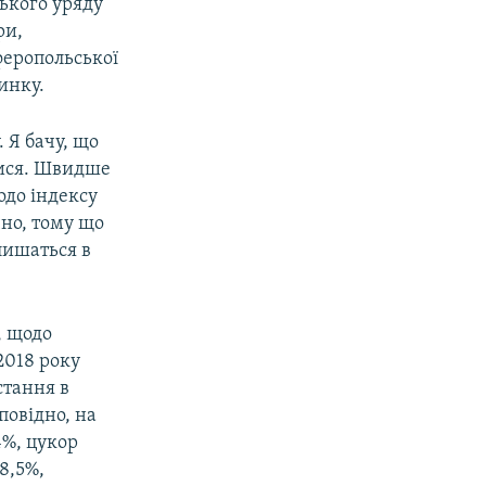
ського уряду
ри,
мферопольської
инку.
 Я бачу, що
лися. Швидше
одо індексу
чно, тому що
лишаться в
, щодо
2018 року
стання в
повідно, на
4%, цукор
 8,5%,