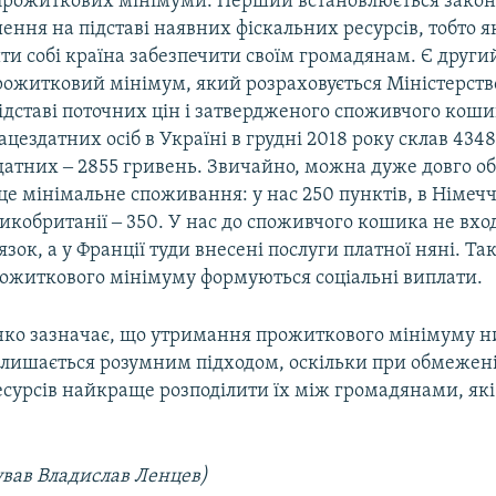
а прожиткових мінімуми. Перший встановлюється закон
ення на підставі наявних фіскальних ресурсів, тобто я
и собі країна забезпечити своїм громадянам. Є други
ожитковий мінімум, який розраховується Міністерств
ідставі поточних цін і затвердженого споживчого коши
ацездатних осіб в Україні в грудні 2018 року склав 4348
датних ‒ 2855 гривень. Звичайно, можна дуже довго о
це мінімальне споживання: у нас 250 пунктів, в Німечч
ликобританії ‒ 350. У нас до споживчого кошика не вхо
язок, а у Франції туди внесені послуги платної няні. Та
прожиткового мінімуму формуються соціальні виплати.
ко зазначає, що утримання прожиткового мінімуму 
лишається розумним підходом, оскільки при обмежені
есурсів найкраще розподілити їх між громадянами, які
ував Владислав Ленцев)