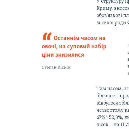
У структуру п
Криму, внесен
обов'язкові п
міської ради
С
Останнім часом на
овочі, на суповий набір
ціни знизилися
Степан Кіскін
Тим часом, зг
більшості про
відбулося збі
четвертому кв
67% і 52,3%, я
пісок ‒ на 11,