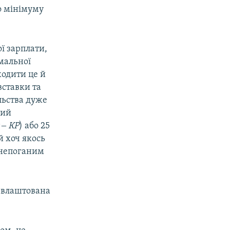
о мінімуму
ої зарплати,
імальної
ходити це й
вставки та
льства дуже
ний
 ‒ КР
) або 25
й хоч якось
в непоганим
 влаштована