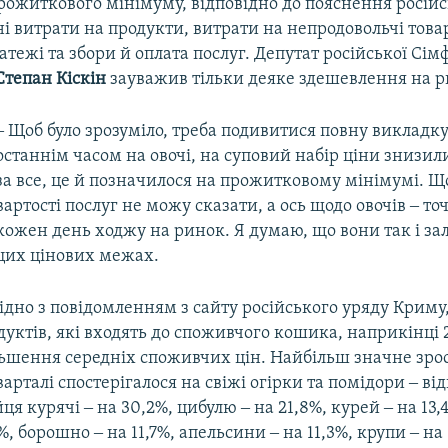
рожиткового мінімуму, відповідно до пояснення росій
і витрати на продукти, витрати на непродовольчі това
латежі та збори й оплата послуг. Депутат російської Сі
тепан Кіскін
зауважив тільки деяке здешевлення на р
‒ Щоб було зрозуміло, треба подивитися повну викладку.
останнім часом на овочі, на суповий набір ціни знизи
за все, це й позначилося на прожитковому мінімумі. Щ
вартості послуг не можу сказати, а ось щодо овочів ‒ то
кожен день ходжу на ринок. Я думаю, що вони так і за
цих цінових межах.
ідно з повідомленням з сайту російського уряду Криму
дуктів, які входять до споживчого кошика, наприкінці 
льшення середніх споживчих цін. Найбільш значне зро
арталі спостерігалося на свіжі огірки та помідори ‒ від
йця курячі ‒ на 30,2%, цибулю ‒ на 21,8%, курей ‒ на 13,
7%, борошно ‒ на 11,7%, апельсини ‒ на 11,3%, крупи ‒ на