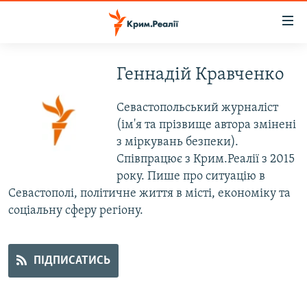
Доступність
посилання
Перейти
до
Геннадій Кравченко
НОВИНИ
основного
ВОДА.КРИМ
матеріалу
Севастопольський журналіст
ВІДЕО ТА ФОТО
Перейти
(ім'я та прізвище автора змінені
до
з міркувань безпеки).
ПОЛІТИКА
основної
Співпрацює з Крим.Реалії з 2015
БЛОГИ
навігації
року. Пише про ситуацію в
Перейти
Севастополі, політичне життя в місті, економіку та
ПОГЛЯД
до
соціальну сферу регіону.
ІНТЕРВ'Ю
пошуку
ВСЕ ЗА ДЕНЬ
ПІДПИСАТИСЬ
СПЕЦПРОЕКТИ
ЯК ОБІЙТИ БЛОКУВАННЯ
ДЕПОРТАЦІЯ