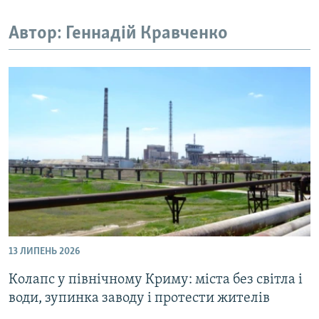
ВІДЕОУРОКИ «ELIFBE»
Русский
Автор: Геннадій Кравченко
СВІДЧЕННЯ ОКУПАЦІЇ
Qırımtatar
УКРАЇНСЬКА ПРОБЛЕМА КРИМУ
ДОЛУЧАЙСЯ!
ІНФОГРАФІКА
Усі сайти RFE/RL
13 ЛИПЕНЬ 2026
Колапс у північному Криму: міста без світла і
води, зупинка заводу і протести жителів