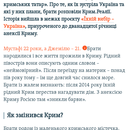
кримських татар». Про те, як їх зустріла Україна та
які у них плани, брати розповіли Крим.Реалії.
Історія вийшла в межах проєкту
«Їхній вибір –
Україна»
, приуроченого до дванадцятої річниці
анексії Криму.
Мустафі 22 роки, а Джемілю – 21.
Брати
народилися і все життя прожили в Криму. Рідний
півострів вони описують одним словом –
«неймовірний». Після переїзду на материк – понад
пів року тому – їм ще довгий час снилося море.
Брати із жалем визнають: після 2014 року їхній
рідний Крим перестав нагадувати дім. З анексією
Криму Росією там «зникли барви».
Як змінився Крим?
Брати родом із маленького кримського містечка.