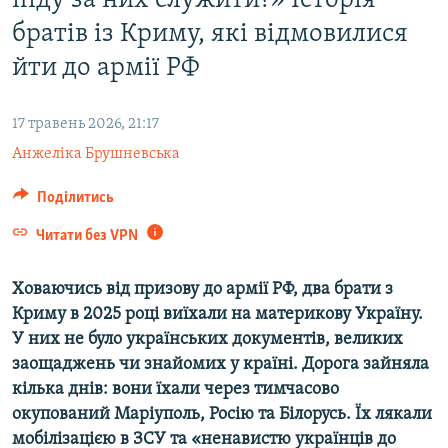
піду за них служити?» Історія
ВІДЕОУРОКИ «ELIFBE»
братів із Криму, які відмовилися
Русский
СВІДЧЕННЯ ОКУПАЦІЇ
йти до армії РФ
Qırımtatar
УКРАЇНСЬКА ПРОБЛЕМА КРИМУ
17 травень 2026, 21:17
ДОЛУЧАЙСЯ!
ІНФОГРАФІКА
Анжеліка Брушневська
Поділитись
Усі сайти RFE/RL
Читати без VPN
Ховаючись від призову до армії РФ, два брати з
Криму в 2025 році виїхали на материкову Україну.
У них не було українських документів, великих
заощаджень чи знайомих у країні. Дорога зайняла
кілька днів: вони їхали через тимчасово
окупований Маріуполь, Росію та Білорусь. Їх лякали
мобілізацією в ЗСУ та «ненавистю українців до