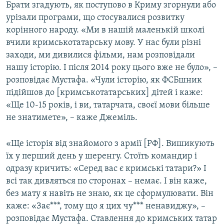
Брати згадують, як поступово в Криму згорнули або
урізали програми, що стосувалися розвитку
корінного народу. «Ми в нашій маленькій школі
вчили кримськотатарську мову. У нас були різні
заходи, ми дивилися фільми, нам розповідали
нашу історію. І після 2014 року цього вже не було», –
розповідає Мустафа. «Чули історію, як ФСБшник
підійшов до [кримськотатарських] дітей і каже:
«Ще 10-15 років, і ви, татарчата, своєї мови більше
не знатимете», – каже Джеміль.
«Ще історія від знайомого з армії [РФ]. Вишикують
їх у перший день у шеренгу. Стоїть командир і
одразу кричить: «Серед вас є кримські татари?» І
всі так дивляться по сторонах – немає. І він каже,
без мату я навіть не знаю, як це сформулювати. Він
каже: «Зає***, тому що я цих чу*** ненавиджу», –
розповідає Мустафа. Ставлення до кримських татар