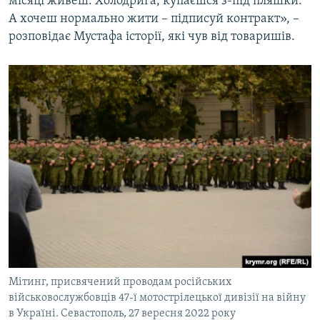
місяці живеш. Холодрига, купаєшся з-під пляшки.
А хочеш нормально жити – підписуй контракт», –
розповідає Мустафа історії, які чув від товаришів.
Мітинг, присвячений проводам російських
військовослужбовців 47-ї мотострілецької дивізії на війну
в Україні. Севастополь, 27 вересня 2022 року