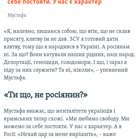
себе постояти. У нас є характер
Мустафа
«Я, напевно, пишаюся собою, що втік, що не склав
присягу, клятву їм не дав. ЗСУ я готовий дати
клятву, тому що я народився в Україні. А росіянам
ні. За що? Вони катували наших рідних, наш народ.
Депортації, геноциди, голодомори. І що, і зараз я
піду за них служити? Та ні, ніколи», – упевнений
Мустафа.
«Ти що, не росіянин?»
Мустафа вважає, що менталітети українців і
кримських татар схожі. «Ми любимо свободу. Ми
можемо за себе постояти. У нас є характер. А в
Росії: «Нехай цар за мене вирішить», – каже