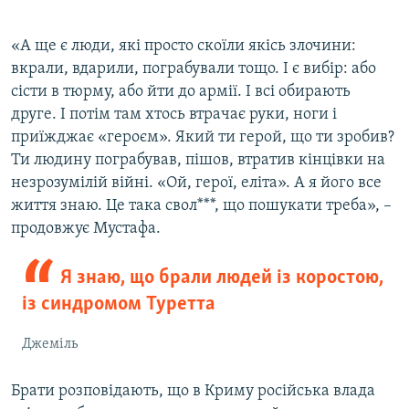
«А ще є люди, які просто скоїли якісь злочини:
вкрали, вдарили, пограбували тощо. І є вибір: або
сісти в тюрму, або йти до армії. І всі обирають
друге. І потім там хтось втрачає руки, ноги і
приїжджає «героєм». Який ти герой, що ти зробив?
Ти людину пограбував, пішов, втратив кінцівки на
незрозумілій війні. «Ой, герої, еліта». А я його все
життя знаю. Це така свол***, що пошукати треба», –
продовжує Мустафа.
Я знаю, що брали людей із коростою,
із синдромом Туретта
Джеміль
Брати розповідають, що в Криму російська влада