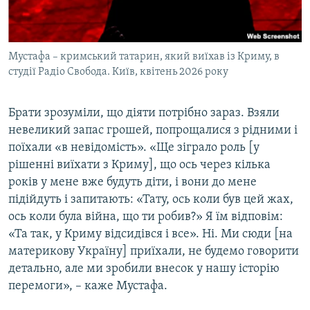
Мустафа – кримський татарин, який виїхав із Криму, в
студії Радіо Свобода. Київ, квітень 2026 року
Брати зрозуміли, що діяти потрібно зараз. Взяли
невеликий запас грошей, попрощалися з рідними і
поїхали «в невідомість». «Ще зіграло роль [у
рішенні виїхати з Криму], що ось через кілька
років у мене вже будуть діти, і вони до мене
підійдуть і запитають: «Тату, ось коли був цей жах,
ось коли була війна, що ти робив?» Я їм відповім:
«Та так, у Криму відсидівся і все». Ні. Ми сюди [на
материкову Україну] приїхали, не будемо говорити
детально, але ми зробили внесок у нашу історію
перемоги», – каже Мустафа.