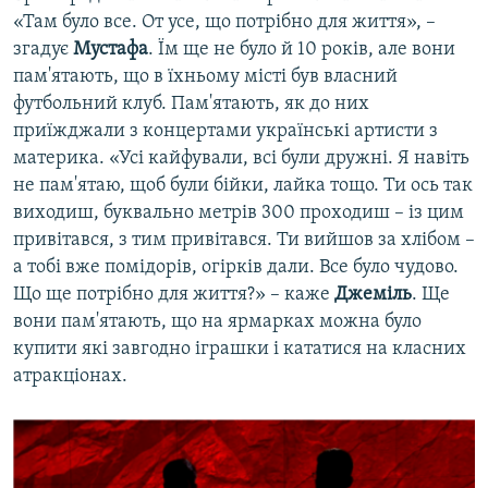
«Там було все. От усе, що потрібно для життя», –
згадує
Мустафа
. Їм ще не було й 10 років, але вони
пам'ятають, що в їхньому місті був власний
футбольний клуб. Пам'ятають, як до них
приїжджали з концертами українські артисти з
материка. «Усі кайфували, всі були дружні. Я навіть
не пам'ятаю, щоб були бійки, лайка тощо. Ти ось так
виходиш, буквально метрів 300 проходиш – із цим
привітався, з тим привітався. Ти вийшов за хлібом –
а тобі вже помідорів, огірків дали. Все було чудово.
Що ще потрібно для життя?» – каже
Джеміль
. Ще
вони пам'ятають, що на ярмарках можна було
купити які завгодно іграшки і кататися на класних
атракціонах.