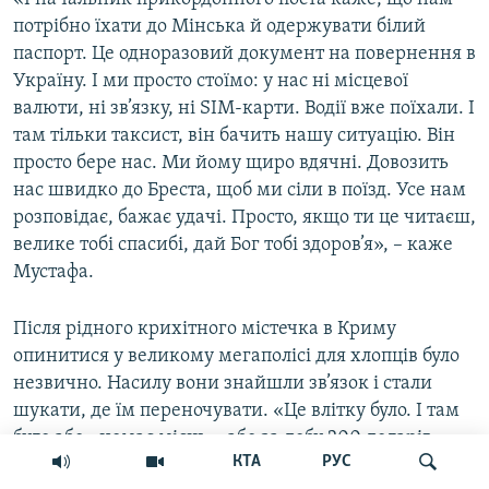
потрібно їхати до Мінська й одержувати білий
паспорт. Це одноразовий документ на повернення в
Україну. І ми просто стоїмо: у нас ні місцевої
валюти, ні зв’язку, ні SIM-карти. Водії вже поїхали. І
там тільки таксист, він бачить нашу ситуацію. Він
просто бере нас. Ми йому щиро вдячні. Довозить
нас швидко до Бреста, щоб ми сіли в поїзд. Усе нам
розповідає, бажає удачі. Просто, якщо ти це читаєш,
велике тобі спасибі, дай Бог тобі здоров’я», – каже
Мустафа.
Після рідного крихітного містечка в Криму
опинитися у великому мегаполісі для хлопців було
незвично. Насилу вони знайшли зв’язок і стали
шукати, де їм переночувати. «Це влітку було. І там
було або «немає місць», або за добу 200 доларів,
КТА
РУС
150. А у нас всього 1000 доларів на двох», – згадує