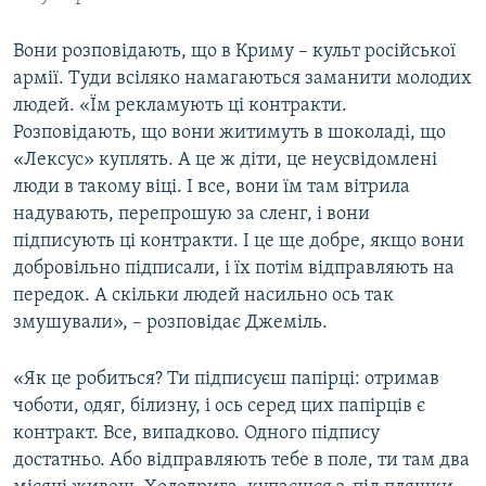
Вони розповідають, що в Криму – культ російської
армії. Туди всіляко намагаються заманити молодих
людей. «Їм рекламують ці контракти.
Розповідають, що вони житимуть в шоколаді, що
«Лексус» куплять. А це ж діти, це неусвідомлені
люди в такому віці. І все, вони їм там вітрила
надувають, перепрошую за сленг, і вони
підписують ці контракти. І це ще добре, якщо вони
добровільно підписали, і їх потім відправляють на
передок. А скільки людей насильно ось так
змушували», – розповідає Джеміль.
«Як це робиться? Ти підписуєш папірці: отримав
чоботи, одяг, білизну, і ось серед цих папірців є
контракт. Все, випадково. Одного підпису
достатньо. Або відправляють тебе в поле, ти там два