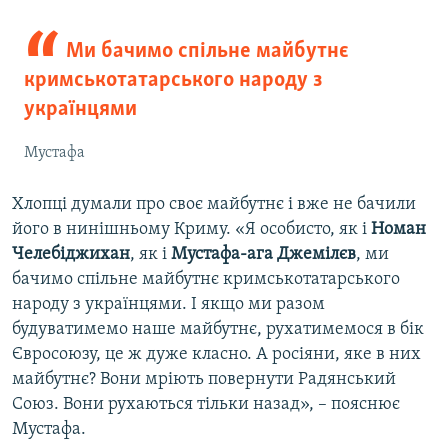
Ми бачимо спільне майбутнє
кримськотатарського народу з
українцями
Мустафа
Хлопці думали про своє майбутнє і вже не бачили
його в нинішньому Криму. «Я особисто, як і
Номан
Челебіджихан
, як і
Мустафа-ага Джемілєв
, ми
бачимо спільне майбутнє кримськотатарського
народу з українцями. І якщо ми разом
будуватимемо наше майбутнє, рухатимемося в бік
Євросоюзу, це ж дуже класно. А росіяни, яке в них
майбутнє? Вони мріють повернути Радянський
Союз. Вони рухаються тільки назад», – пояснює
Мустафа.