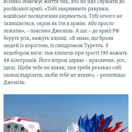
всіляко обмежує життя тих, хто не йде служити до
російської армії. «Тобі закривають рахунки,
водійське посвідчення анулюється. Тобі нічого не
залишається, окрім як іти в армію. Або просто
лежати», – пояснює Джеміль. А ще – до армії РФ
беруть усіх, кажуть хлопці. «Я знаю, що брали
людей із коростою, із синдромом Туретта. З
недобором ваги: там хлопець при зрості 190 важить
48 кілограмів. Його вітром здуває – красавчик, усе,
ідеш. Щоби тебе не взяли, там треба реально собі
пальці відрізати, щоби тебе не взяли», – розповідає
Джеміль.