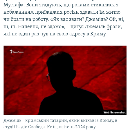
Мустафа. Вони згадують, що роками стикалися з
небажанням приїжджих росіян здавати їм житло
чи брати на роботу. «Як вас звати? Джеміль? Ой, ні,
ні, ні. Напевно, не здамо», – цитує Джеміль фрази,
які не один раз чув на свою адресу в Криму.
Джеміль – кримський татарин, який виїхав із Криму, в
студії Радіо Свобода. Київ, квітень 2026 року