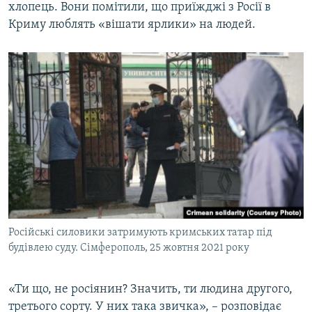
хлопець. Вони помітили, що приїжджі з Росії в
Криму люблять «вішати ярлики» на людей.
Російські силовики затримують кримських татар під
будівлею суду. Сімферополь, 25 жовтня 2021 року
«Ти що, не росіянин? Значить, ти людина другого,
третього сорту. У них така звичка», – розповідає