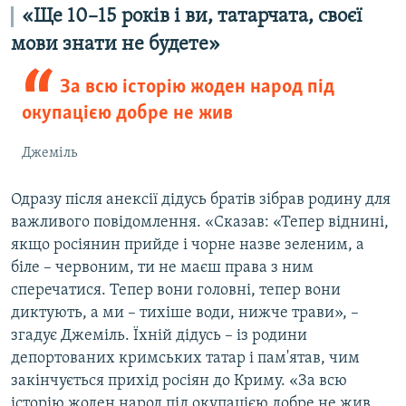
«Ще 10–15 років і ви, татарчата, своєї
мови знати не будете»
За всю історію жоден народ під
окупацією добре не жив
Джеміль
Одразу після анексії дідусь братів зібрав родину для
важливого повідомлення. «Сказав: «Тепер віднині,
якщо росіянин прийде і чорне назве зеленим, а
біле – червоним, ти не маєш права з ним
сперечатися. Тепер вони головні, тепер вони
диктують, а ми – тихіше води, нижче трави», –
згадує Джеміль. Їхній дідусь – із родини
депортованих кримських татар і пам'ятав, чим
закінчується прихід росіян до Криму. «За всю
історію жоден народ під окупацією добре не жив.