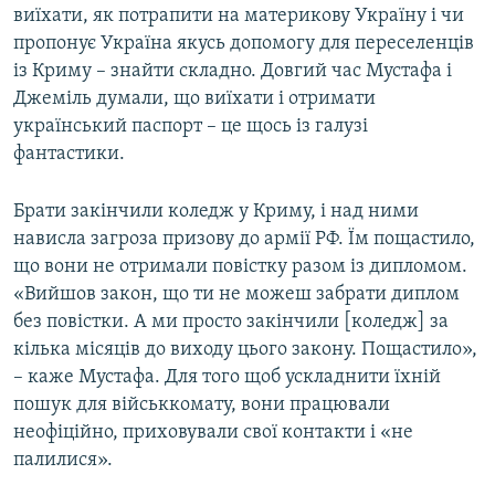
виїхати, як потрапити на материкову Україну і чи
пропонує Україна якусь допомогу для переселенців
із Криму – знайти складно. Довгий час Мустафа і
Джеміль думали, що виїхати і отримати
український паспорт – це щось із галузі
фантастики.
Брати закінчили коледж у Криму, і над ними
нависла загроза призову до армії РФ. Їм пощастило,
що вони не отримали повістку разом із дипломом.
«Вийшов закон, що ти не можеш забрати диплом
без повістки. А ми просто закінчили [коледж] за
кілька місяців до виходу цього закону. Пощастило»,
– каже Мустафа. Для того щоб ускладнити їхній
пошук для військкомату, вони працювали
неофіційно, приховували свої контакти і «не
палилися».