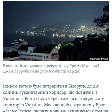
В останній день свого перебування у Криму Мустафа і
Джеміль зробили це фото (особистий архів)
Їхньою метою було потрапити в Білорусь, де діє
єдиний гуманітарний коридор, що пов’язує її з
Україною. Вони їхали через тимчасово окуповану
територію України, Москву, щоб потрапити у Брест.
«Їдемо Росією, щоразу, коли ми зупиняємося там на