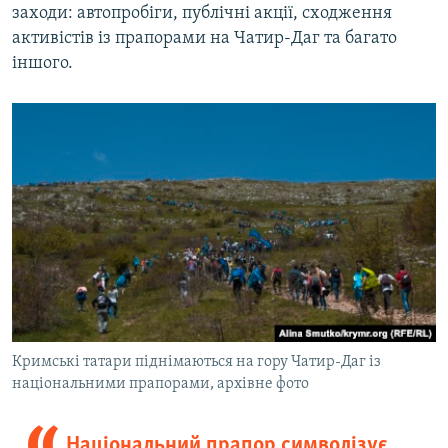
заходи: автопробіги, публічні акції, сходження
активістів із прапорами на Чатир-Даг та багато
іншого.
Кримські татари піднімаються на гору Чатир-Даг із
національними прапорами, архівне фото
Національний прапор символізує