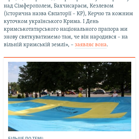
над Сімферополем, Бахчисараєм, Кезлевом
(історична назва Євпаторії – КР), Керчю та кожним
куточком українського Крима. І День
кримськотатарського національного прапора ми
знову святкуватимемо там, че він народився – на
вільній кримській землі», –
заявляє вона
.
БІЛЬШЕ ПО ТЕМІ: