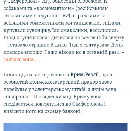
у Сімферополі –
КР
), обнесеній огорожею, із
собаками та «космонавтами» (російськими
силовиками в амуніції –
КР
), із рамками та
всілякими обмеженнями ми танцювали, співали,
купували сувенірку, їли смаколики, веселилися.
Іноді я зупинялася і дивилася на все це ніби зверху
– і ставало страшно й дико. Тоді я святкувала День
прапора вперше. І вже ніколи не в останній раз», –
заявляє вона
.
Галина Джикаєва розповіла
Крим.Реалії
, що її
особистий кримськотатарський прапор зараз
перебуває у волонтерському штабі, з яким вона
співпрацює. Після деокупації Криму вона
сподівається повернутися до Сімферополя і
вивісити його на своєму балконі.