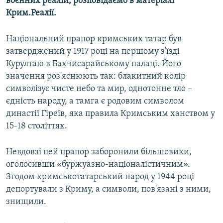
воєнних реалій, розповідаємо в матеріалі
Крим.Реалії.
Національний прапор кримських татар був
затверджений у 1917 році на першому з'їзді
Курултаю в Бахчисарайському палаці. Його
значення роз'яснюють так: блакитний колір
символізує чисте небо та мир, однотонне тло –
єдність народу, а тамга є родовим символом
династії Гіреїв, яка правила Кримським ханством у
15-18 століттях.
Невдовзі цей прапор заборонили більшовики,
оголосивши «буржуазно-націоналістичним».
Згодом кримськотатарський народ у 1944 році
депортували з Криму, а символи, пов'язані з ними,
знищили.