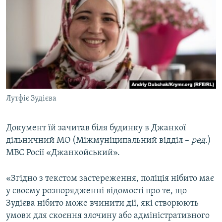
Лутфіє Зудієва
Документ їй зачитав біля будинку в Джанкої
дільничний МО (Міжмуніципальний відділ –
ред.
)
МВС Росії «Джанкойський».
«Згідно з текстом застереження, поліція нібито має
у своєму розпорядженні відомості про те, що
Зудієва нібито може вчинити дії, які створюють
умови для скоєння злочину або адміністративного