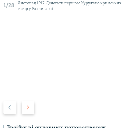
Листопад 1917. Делегати першого Курултаю кримських
1/28
татар у Бахчисараї
P
N
r
e
e
x
v
t