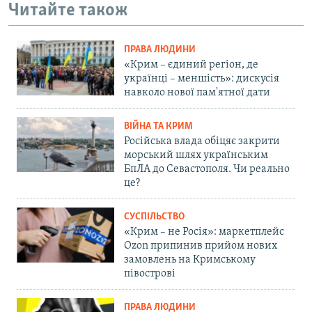
Читайте також
ПРАВА ЛЮДИНИ
«Крим – єдиний регіон, де
українці – меншість»: дискусія
навколо нової пам'ятної дати
ВІЙНА ТА КРИМ
Російська влада обіцяє закрити
морський шлях українським
БпЛА до Севастополя. Чи реально
це?
СУСПІЛЬСТВО
«Крим – не Росія»: маркетплейс
Ozon припинив прийом нових
замовлень на Кримському
півострові
ПРАВА ЛЮДИНИ