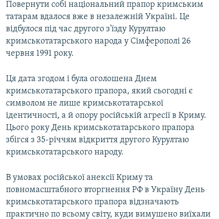
Повернути собі національний прапор кримським
татарам вдалося вже в незалежній Україні. Це
відбулося під час другого з'їзду Курултаю
кримськотатарського народа у Сімферополі 26
червня 1991 року.
Ця дата згодом і була оголошена Днем
кримськотатарського прапора, який сьогодні є
символом не лише кримськотатарської
ідентичності, а й опору російській агресії в Криму.
Цього року День кримськотатарського прапора
збігся з 35-річчям відкриття другого Курултаю
кримськотатарського народу.
В умовах російської анексії Криму та
повномасштабного вторгнення РФ в Україну День
кримськотатарського прапора відзначають
практично по всьому світу, куди вимушено виїхали