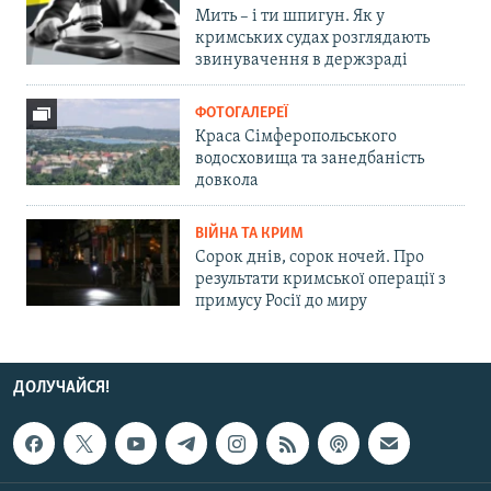
Мить – і ти шпигун. Як у
кримських судах розглядають
звинувачення в держзраді
ФОТОГАЛЕРЕЇ
Краса Сімферопольського
водосховища та занедбаність
довкола
ВІЙНА ТА КРИМ
Сорок днів, сорок ночей. Про
результати кримської операції з
примусу Росії до миру
ДОЛУЧАЙСЯ!