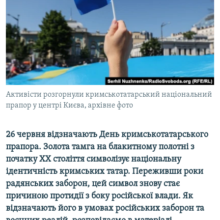
ВІДЕОУРОКИ «ELIFBE»
Русский
СВІДЧЕННЯ ОКУПАЦІЇ
Qırımtatar
УКРАЇНСЬКА ПРОБЛЕМА КРИМУ
ДОЛУЧАЙСЯ!
ІНФОГРАФІКА
Активісти розгорнули кримськотатарський національний
прапор у центрі Києва, архівне фото
Усі сайти RFE/RL
26 червня відзначають День кримськотатарського
прапора. Золота тамга на блакитному полотні з
початку XX століття символізує національну
ідентичність кримських татар. Переживши роки
радянських заборон, цей символ знову стає
причиною протидії з боку російської влади. Як
відзначають його в умовах російських заборон та