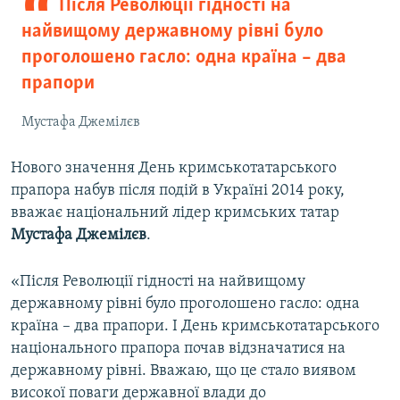
Після Революції гідності на
найвищому державному рівні було
проголошено гасло: одна країна – два
прапори
Мустафа Джемілєв
Нового значення День кримськотатарського
прапора набув після подій в Україні 2014 року,
вважає національний лідер кримських татар
Мустафа Джемілєв
.
«Після Революції гідності на найвищому
державному рівні було проголошено гасло: одна
країна – два прапори. І День кримськотатарського
національного прапора почав відзначатися на
державному рівні. Вважаю, що це стало виявом
високої поваги державної влади до