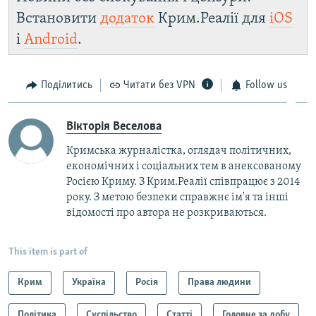
Встановити
додаток
Крим.Реалії для
iOS
і
Android
.
Поділитись
Читати без VPN
Follow us
Вікторія Веселова
Кримська журналістка, оглядач політичних,
економічних і соціальних тем в анексованому
Росією Криму. З Крим.Реалії співпрацює з 2014
року. З метою безпеки справжнє ім'я та інші
відомості про автора не розкриваються.
This item is part of
Крим
Україна
Росія
Права людини
Політика
Суспільство
Статті
Головне за добу