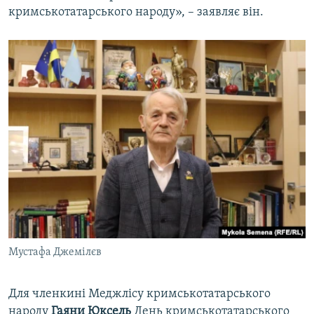
кримськотатарського народу», – заявляє він.
Мустафа Джемілєв
Для членкині Меджлісу кримськотатарського
народу
Гаяни Юксель
День кримськотатарського