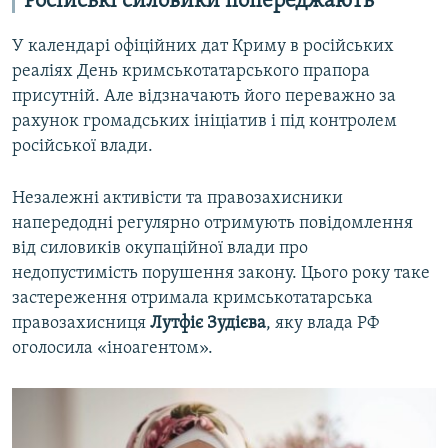
Російські силовики попереджають
i
s
o
l
У календарі офіційних дат Криму в російських
u
i
реаліях День кримськотатарського прапора
s
d
присутній. Але відзначають його переважно за
s
e
рахунок громадських ініціатив і під контролем
l
російської влади.
i
d
Незалежні активісти та правозахисники
e
напередодні регулярно отримують повідомлення
від силовиків окупаційної влади про
недопустимість порушення закону. Цього року таке
застереження отримала кримськотатарська
правозахисниця
Лутфіє Зудієва
, яку влада РФ
оголосила «іноагентом».