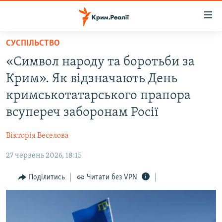
Доступність
посилання
Перейти
СУСПІЛЬСТВО
до
НОВИНИ
«Символ народу та боротьби за
основного
ВОДА.КРИМ
матеріалу
Крим». Як відзначають День
ВІДЕО ТА ФОТО
Перейти
кримськотатарського прапора
до
ПОЛІТИКА
всупереч заборонам Росії
основної
БЛОГИ
навігації
Вікторія Веселова
Перейти
ПОГЛЯД
до
27 червень 2026, 18:15
ІНТЕРВ'Ю
пошуку
ВСЕ ЗА ДЕНЬ
Поділитись
Читати без VPN
СПЕЦПРОЕКТИ
ЯК ОБІЙТИ БЛОКУВАННЯ
ДЕПОРТАЦІЯ