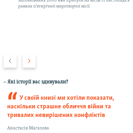
запланованих 2000 вже прибули на місце 11 листопада в
рамках п’ятирічної миротворчої місії
P
N
r
e
e
x
v
t
‒ Які історії вас здивували?
i
s
o
l
У своїй книзі ми хотіли показати,
u
i
наскільки страшне обличчя війни та
s
d
тривалих невирішених конфліктів
s
e
l
Анастасія Магазова
i