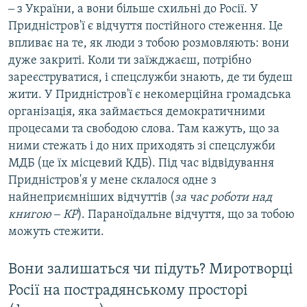
‒ з України, а вони більше схильні до Росії. У
Придністров'ї є відчуття постійного стеження. Це
впливає на те, як люди з тобою розмовляють: вони
дуже закриті. Коли ти заїжджаєш, потрібно
зареєструватися, і спецслужби знають, де ти будеш
жити. У Придністров'ї є некомерційна громадська
організація, яка займається демократичними
процесами та свободою слова. Там кажуть, що за
ними стежать і до них приходять зі спецслужби
МДБ (це їх місцевий КДБ). Під час відвідування
Придністров'я у мене склалося одне з
найнеприємніших відчуттів (
за час роботи над
книгою ‒ КР
). Параноїдальне відчуття, що за тобою
можуть стежити.
Вони залишаться чи підуть? Миротворці
Росії на пострадянському просторі