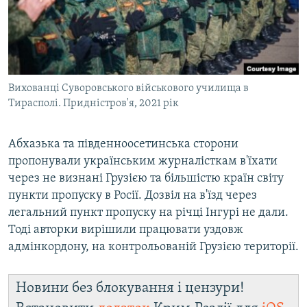
Вихованці Суворовського військового училища в
Тирасполі. Придністров'я, 2021 рік
Абхазька та південноосетинська сторони
пропонували українським журналісткам в'їхати
через не визнані Грузією та більшістю країн світу
пункти пропуску в Росії. Дозвіл на в'їзд через
легальний пункт пропуску на річці Інгурі не дали.
Тоді авторки вирішили працювати уздовж
адмінкордону, на контрольованій Грузією території.
Новини без блокування і цензури!