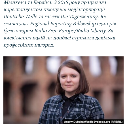
l
Мюнхена та Берліна. З 2015 року працювала
i
кореспондентом німецької медіакорпорації
d
Deutsche Welle та газети Die Tageszeitung. Як
e
стипендіат Regional Reporting Fellowship один рік
була автором Radio Free Europe/Radio Liberty. За
висвітлення подій на Донбасі отримала декілька
професійних нагород.