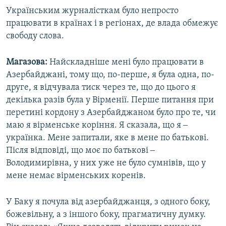
v
t
Українським журналісткам було непросто
i
s
працювати в країнах і в регіонах, де влада обмежує
o
l
свободу слова.
u
i
s
d
Магазова:
Найскладніше мені було працювати в
s
e
Азербайджані, тому що, по-перше, я була одна, по-
l
друге, я відчувала тиск через те, що до цього я
i
декілька разів була у Вірменії. Перше питання при
d
перетині кордону з Азербайджаном було про те, чи
e
маю я вірменське коріння. Я сказала, що я ‒
українка. Мене запитали, яке в мене по батькові.
Після відповіді, що моє по батькові ‒
Володимирівна, у них уже не було сумнівів, що у
мене немає вірменських коренів.
У Баку я почула від азербайджанця, з одного боку,
божевільну, а з іншого боку, прагматичну думку.