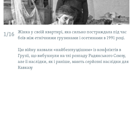
Жінка у своїй квартирі, яка сильно постраждала під час
1/16
боїв між етнічними грузинами і осетинами в 1991 році.
Цю війну назвали «найбезглуздішим» із конфліктів в
Грузії, що вибухнули на тлі розпаду Радянського Союзу,
але її наслідки, як і раніше, мають серйозні наслідки для
Кавказу