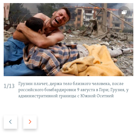
Грузин плачет, держа тело близкого человека, после
1/13
российского бомбардировки 9 августа в Гори; Грузия, у
административной границы с Южной Осетией
P
N
r
e
e
x