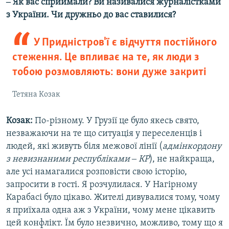
‒ Як вас сприймали? Ви називалися журналістками
з України. Чи дружньо до вас ставилися?
У Придністров'ї є відчуття постійного
стеження. Це впливає на те, як люди з
тобою розмовляють: вони дуже закриті
Тетяна Козак
Козак:
По-різному. У Грузії це було якесь свято,
незважаючи на те що ситуація у переселенців і
людей, які живуть біля межової лінії (
адмінкордону
з невизнаними республіками ‒ КР
), не найкраща,
але усі намагалися розповісти свою історію,
запросити в гості. Я розчулилася. У Нагірному
Карабасі було цікаво. Жителі дивувалися тому, чому
я приїхала одна аж з України, чому мене цікавить
цей конфлікт. Їм було незвично, можливо, тому що я