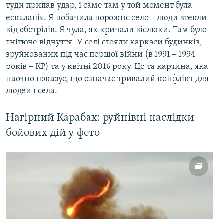
туди припав удар, і саме там у той момент була
ескалація. Я побачила порожнє село ‒ люди втекли
від обстрілів. Я чула, як кричали віслюки. Там було
гнітюче відчуття. У селі стояли каркаси будинків,
зруйнованих під час першої війни (в 1991 ‒ 1994
років ‒ КР) та у квітні 2016 року. Це та картина, яка
наочно показує, що означає тривалий конфлікт для
людей і села.
Нагірний Карабах: руйнівні наслідки
бойових дій у фото