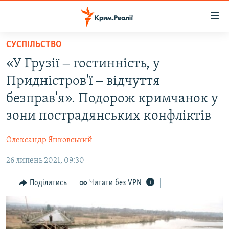
Доступність
посилання
Перейти
СУСПІЛЬСТВО
до
НОВИНИ
«У Грузії ‒ гостинність, у
основного
ВОДА.КРИМ
матеріалу
Придністров'ї ‒ відчуття
ВІДЕО ТА ФОТО
Перейти
безправ'я». Подорож кримчанок у
до
ПОЛІТИКА
зони пострадянських конфліктів
основної
БЛОГИ
навігації
Олександр Янковський
Перейти
ПОГЛЯД
до
26 липень 2021, 09:30
ІНТЕРВ'Ю
пошуку
ВСЕ ЗА ДЕНЬ
Поділитись
Читати без VPN
СПЕЦПРОЕКТИ
ЯК ОБІЙТИ БЛОКУВАННЯ
ДЕПОРТАЦІЯ