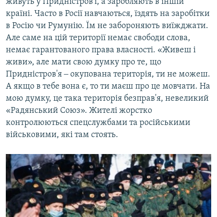
живуть у Придністров'ї, а заробляють в іншій
країні. Часто в Росії навчаються, їздять на заробітки
в Росію чи Румунію. Їм не забороняють виїжджати.
Але саме на цій території немає свободи слова,
немає гарантованого права власності. «Живеш і
живи», але мати свою думку про те, що
Придністров'я ‒ окупована територія, ти не можеш.
А якщо в тебе вона є, то ти маєш про це мовчати. На
мою думку, це така територія безправ'я, невеликий
«Радянський Союз». Жителі жорстко
контролюються спецслужбами та російськими
військовими, які там стоять.