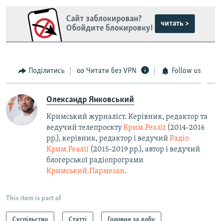
Сайт заблокирован?
читать >
Обойдите блокировку!
Поділитись
Читати без VPN
Follow us
Олександр Янковський
Кримський журналіст. Керівник, редактор та
ведучий телепроєкту
Крим.Реалії
(2014-2016
рр.), керівник, редактор і ведучий
Радіо
Крим.Реалії
(2015-2019 рр.), автор і ведучий
блогерської радіопрограми
Кримський.Пармезан
.​
This item is part of
Суспільство
Статті
Головне за добу