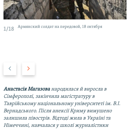
Армянский солдат на передовой, 18 октября
1/18
P
N
r
e
e
x
v
t
Анастасія Магазова
народилася й виросла в
i
s
Сімферополі, закінчила магістратуру в
o
l
Таврійському національному університеті ім. В.І.
u
i
Вернадського. Після анексії Криму вимушено
s
d
залишила півострів. Відтоді жила в Україні та
s
e
Німеччині, навчалася у школі журналістики