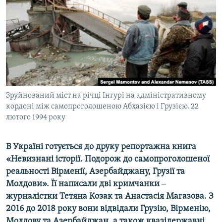
ВІДЕОУРОКИ «ELIFBE»
Русский
СВІДЧЕННЯ ОКУПАЦІЇ
Qırımtatar
УКРАЇНСЬКА ПРОБЛЕМА КРИМУ
ДОЛУЧАЙСЯ!
ІНФОГРАФІКА
Зруйнований міст на річці Інгурі на адміністративному
кордоні між самопроголошеною Абхазією і Грузією. 22
Усі сайти RFE/RL
лютого 1994 року
В Україні готується до друку репортажна книга
«Невизнані історії. Подорож до самопроголошеної
реальності Вірменії, Азербайджану, Грузії та
Молдови». Її написали дві кримчанки ‒
журналістки Тетяна Козак та Анастасія Магазова. З
2016 до 2018 року вони відвідали Грузію, Вірменію,
Молдову та Азербайджан, а також квазідержавні