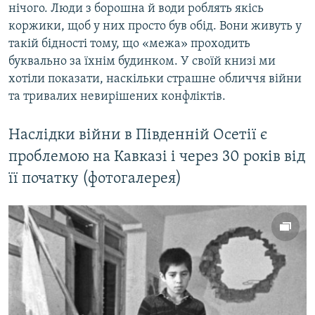
нічого. Люди з борошна й води роблять якісь
коржики, щоб у них просто був обід. Вони живуть у
такій бідності тому, що «межа» проходить
буквально за їхнім будинком. У своїй книзі ми
хотіли показати, наскільки страшне обличчя війни
та тривалих невирішених конфліктів.
Наслідки війни в Південній Осетії є
проблемою на Кавказі і через 30 років від
її початку (фотогалерея)