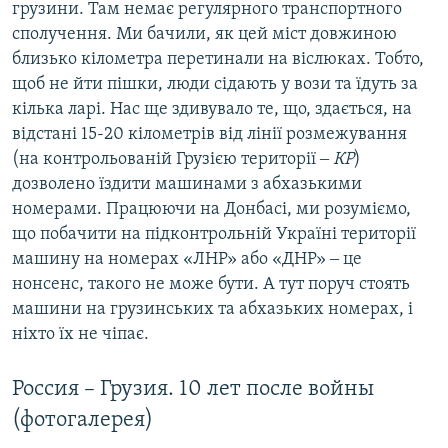
грузини. Там немає регулярного транспортного
сполучення. Ми бачили, як цей міст довжиною
близько кілометра перетинали на віслюках. Тобто,
щоб не йти пішки, люди сідають у вози та їдуть за
кілька ларі. Нас ще здивувало те, що, здається, на
відстані 15-20 кілометрів від лінії розмежування
(на контрольованій Грузією території ‒
КР
)
дозволено їздити машинами з абхазькими
номерами. Працюючи на Донбасі, ми розуміємо,
що побачити на підконтрольній Україні території
машину на номерах «ЛНР» або «ДНР» ‒ це
нонсенс, такого не може бути. А тут поруч стоять
машини на грузинських та абхазьких номерах, і
ніхто їх не чіпає.
Россия – Грузия. 10 лет после войны
(фотогалерея)