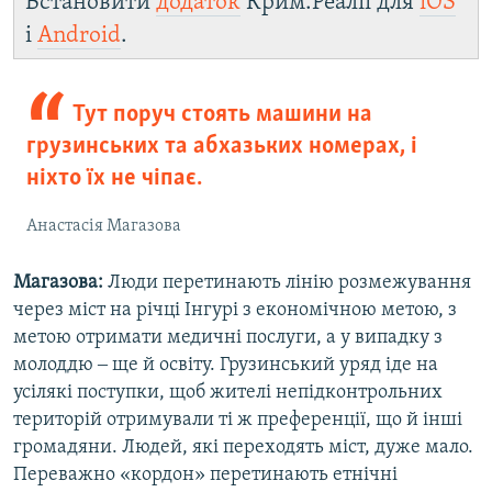
Встановити
додаток
Крим.Реалії для
iOS
і
Android
.
Тут поруч стоять машини на
грузинських та абхазьких номерах, і
ніхто їх не чіпає.
Анастасія Магазова
Магазова:
Люди перетинають лінію розмежування
через міст на річці Інгурі з економічною метою, з
метою отримати медичні послуги, а у випадку з
молоддю ‒ ще й освіту. Грузинський уряд іде на
усілякі поступки, щоб жителі непідконтрольних
територій отримували ті ж преференції, що й інші
громадяни. Людей, які переходять міст, дуже мало.
Переважно «кордон» перетинають етнічні