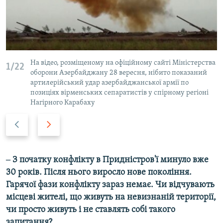
На відео, розміщеному на офіційному сайті Міністерства
1/22
оборони Азербайджану 28 вересня, нібито показаний
артилерійський удар азербайджанської армії по
позиціях вірменських сепаратистів у спірному регіоні
Нагірного Карабаху
P
N
r
e
e
x
v
t
‒ З початку конфлікту в Придністров'ї минуло вже
i
s
30 років. Після нього виросло нове покоління.
o
l
Гарячої фази конфлікту зараз немає. Чи відчувають
u
i
місцеві жителі, що живуть на невизнаній території,
s
d
чи просто живуть і не ставлять собі такого
s
e
запитання?