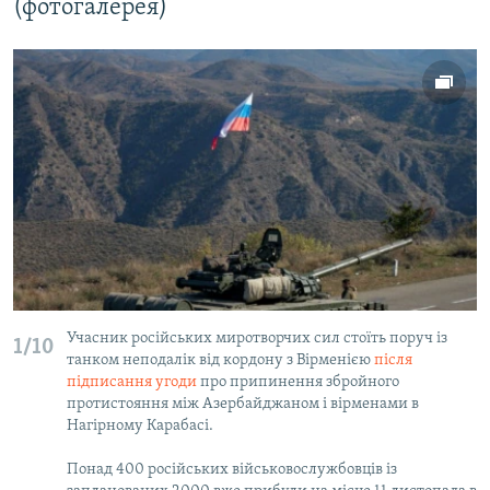
(фотогалерея)
Учасник російських миротворчих сил стоїть поруч із
1/10
танком неподалік від кордону з Вірменією
після
підписання угоди
про припинення збройного
протистояння між Азербайджаном і вірменами в
Нагірному Карабасі.
Понад 400 російських військовослужбовців із