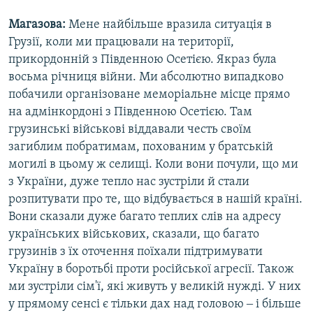
d
Магазова:
Мене найбільше вразила ситуація в
e
Грузії, коли ми працювали на території,
прикордонній з Південною Осетією. Якраз була
восьма річниця війни. Ми абсолютно випадково
побачили організоване меморіальне місце прямо
на адмінкордоні з Південною Осетією. Там
грузинські військові віддавали честь своїм
загиблим побратимам, похованим у братській
могилі в цьому ж селищі. Коли вони почули, що ми
з України, дуже тепло нас зустріли й стали
розпитувати про те, що відбувається в нашій країні.
Вони сказали дуже багато теплих слів на адресу
українських військових, сказали, що багато
грузинів з їх оточення поїхали підтримувати
Україну в боротьбі проти російської агресії. Також
ми зустріли сім'ї, які живуть у великій нужді. У них
у прямому сенсі є тільки дах над головою ‒ і більше