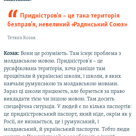
l
i
Придністров'я – це така територія
d
безправ'я, невеликий «Радянський Союз»
e
Тетяна Козак
Козак:
Вони це розуміють. Там існує проблема з
молдавською мовою. Придністров'я ‒ це
русифікована територія, хоча раніше там
процвітали й українські школи, і школи, в яких
навчали румунською та молдавською мовами.
Зараз ці школи працюють, але борються за право
викладати тією чи іншою мовою. Там досить
специфічна ситуація. У людей є по кілька паспортів:
це придністровський паспорт, який ніде, окрім як у
Росії, не визнається, це і румунський, і
молдавський, й український паспорти. Тобто люди