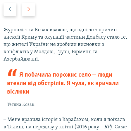
P
N
r
e
e
x
v
t
Журналістка Козак вважає, що однією з причин
i
s
анексії Криму та окупації частини Донбасу стало те,
o
l
що жителі України не зробили висновки з
u
i
конфліктів у Молдові, Грузії, Вірменії та
s
d
Азербайджані.
s
e
l
Я побачила порожнє село ‒ люди
i
втекли від обстрілів. Я чула, як кричали
d
віслюки
e
Тетяна Козак
‒ Мене вразила історія з Карабахом, коли я поїхала
в Талиш, на передову у квітні (2016 року ‒
КР
). Саме