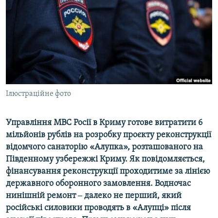
ВІДЕОУРОКИ «ELIFBE»
Русский
СВІДЧЕННЯ ОКУПАЦІЇ
Qırımtatar
УКРАЇНСЬКА ПРОБЛЕМА КРИМУ
ДОЛУЧАЙСЯ!
ІНФОГРАФІКА
Ілюстраційне фото
Усі сайти RFE/RL
Управління МВС Росії в Криму готове витратити 6
мільйонів рублів на розробку проєкту реконструкції
відомчого санаторію «Алупка», розташованого на
Південному узбережжі Криму. Як повідомляється,
фінансування реконструкції проходитиме за лінією
державного оборонного замовлення. Водночас
нинішній ремонт ‒ далеко не перший, який
російські силовики проводять в «Алупці» після