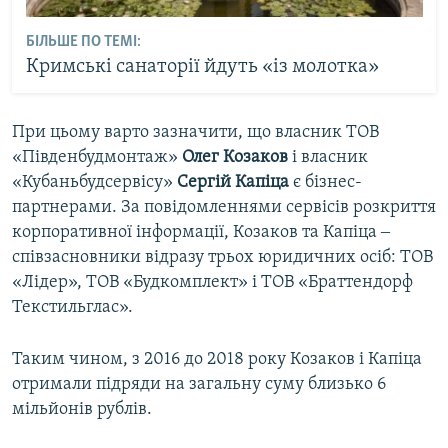
БІЛЬШЕ ПО ТЕМІ:
Кримські санаторії йдуть «із молотка»
При цьому варто зазначити, що власник ТОВ
«Південбудмонтаж»
Олег Козаков
і власник
«Кубаньбудсервісу»
Сергій Капіца
є бізнес-
партнерами. За повідомленнями сервісів розкриття
корпоративної інформації, Козаков та Капіца ‒
співзасновники відразу трьох юридичних осіб: ТОВ
«Лідер», ТОВ «Будкомплект» і ТОВ «Браттендорф
Текстильглас».
Таким чином, з 2016 до 2018 року Козаков і Капіца
отримали підряди на загальну суму близько 6
мільйонів рублів.