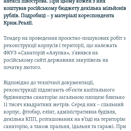
анексії півострова. При цьому кожен з них
коштував російському бюджету декілька мільйонів
рублів. Подробиці ‒ у матеріалі кореспондента
Крим.Реалії.
Тендер на проведення проєктно-пошукових робіт з
реконструкції корпусів і території, що належать
ФКУЗ «Санаторій «Алупка», з'явився на
російському сайті державних закупівель на
початку лютого.
Відповідно до технічної документації,
реконструкції підлягають об'єкти капітального
будівництва санаторію загальною площею близько
11 тисяч квадратних метрів. Серед них ‒ спальний
корпус, фітобар, елінг, адміністративна будівля,
декілька КПП, розташованих на в'їзді на територію
санаторію, а також пральня, їдальня та гаражі. При