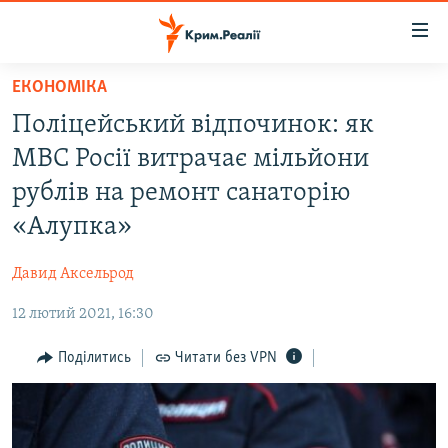
Доступність
посилання
Перейти
ЕКОНОМІКА
до
НОВИНИ
Поліцейський відпочинок: як
основного
ВОДА.КРИМ
матеріалу
МВС Росії витрачає мільйони
ВІДЕО ТА ФОТО
Перейти
рублів на ремонт санаторію
до
ПОЛІТИКА
«Алупка»
основної
БЛОГИ
навігації
Давид Аксельрод
Перейти
ПОГЛЯД
до
12 лютий 2021, 16:30
ІНТЕРВ'Ю
пошуку
ВСЕ ЗА ДЕНЬ
Поділитись
Читати без VPN
СПЕЦПРОЕКТИ
ЯК ОБІЙТИ БЛОКУВАННЯ
ДЕПОРТАЦІЯ