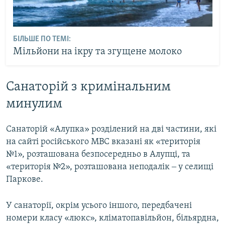
БІЛЬШЕ ПО ТЕМІ:
Мільйони на ікру та згущене молоко
Санаторій з кримінальним
минулим
Санаторій «Алупка» розділений на дві частини, які
на сайті російського МВС вказані як «територія
№1», розташована безпосередньо в Алупці, та
«територія №2», розташована неподалік ‒ у селищі
Паркове.
У санаторії, окрім усього іншого, передбачені
номери класу «люкс», кліматопавільйон, більярдна,