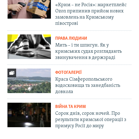
«Крим – не Росія»: маркетплейс
Ozon припинив прийом нових
замовлень на Кримському
півострові
ПРАВА ЛЮДИНИ
Мить – і ти шпигун. Як у
кримських судах розглядають
звинувачення в держзраді
ФОТОГАЛЕРЕЇ
Краса Сімферопольського
водосховища та занедбаність
довкола
ВІЙНА ТА КРИМ
Сорок днів, сорок ночей. Про
результати кримської операції з
примусу Росії до миру