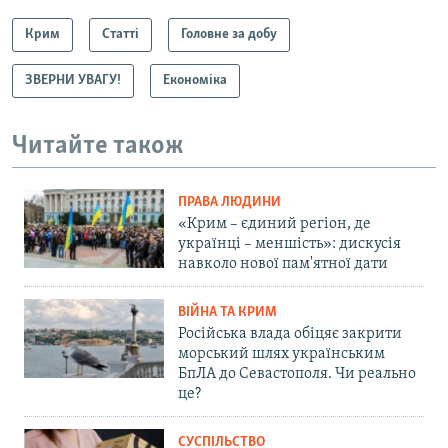
Крим
Статті
Головне за добу
ЗВЕРНИ УВАГУ!
Економіка
Читайте також
ПРАВА ЛЮДИНИ
«Крим – єдиний регіон, де
українці – меншість»: дискусія
навколо нової пам'ятної дати
ВІЙНА ТА КРИМ
Російська влада обіцяє закрити
морський шлях українським
БпЛА до Севастополя. Чи реально
це?
СУСПІЛЬСТВО