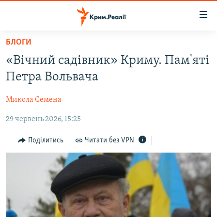
Доступність
посилання
Перейти
БЛОГИ
до
НОВИНИ
«Вічний садівник» Криму. Пам'яті
основного
ВОДА.КРИМ
матеріалу
Петра Вольвача
ВІДЕО ТА ФОТО
Перейти
до
Микола Семена
ПОЛІТИКА
основної
29 червень 2026, 15:25
БЛОГИ
навігації
Перейти
ПОГЛЯД
Поділитись
Читати без VPN
до
ІНТЕРВ'Ю
пошуку
ВСЕ ЗА ДЕНЬ
СПЕЦПРОЕКТИ
ЯК ОБІЙТИ БЛОКУВАННЯ
ДЕПОРТАЦІЯ