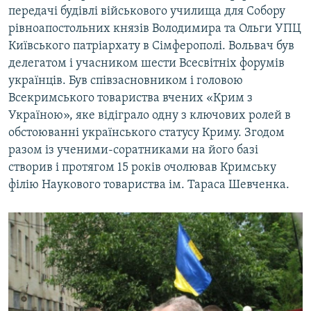
передачі будівлі військового училища для Собору
рівноапостольних князів Володимира та Ольги УПЦ
Київського патріархату в Сімферополі. Вольвач був
делегатом і учасником шести Всесвітніх форумів
українців. Був співзасновником і головою
Всекримського товариства вчених «Крим з
Україною», яке відіграло одну з ключових ролей в
обстоюванні українського статусу Криму. Згодом
разом із ученими-соратниками на його базі
створив і протягом 15 років очолював Кримську
філію Наукового товариства ім. Тараса Шевченка.