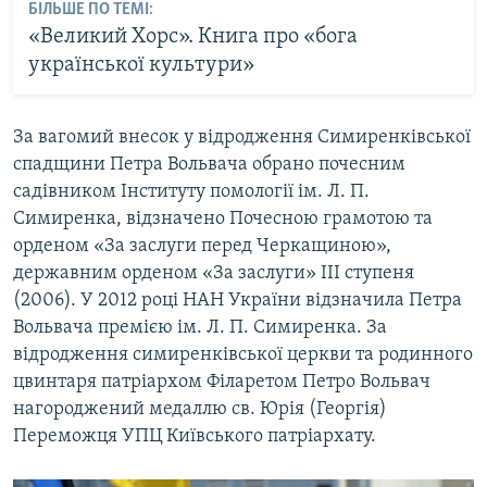
БІЛЬШЕ ПО ТЕМІ:
«Великий Хорс». Книга про «бога
української культури»
За вагомий внесок у відродження Симиренківської
спадщини Петра Вольвача обрано почесним
садівником Інституту помології ім. Л. П.
Симиренка, відзначено Почесною грамотою та
орденом «За заслуги перед Черкащиною»,
державним орденом «За заслуги» III ступеня
(2006). У 2012 році НАН України відзначила Петра
Вольвача премією ім. Л. П. Симиренка. За
відродження симиренківської церкви та родинного
цвинтаря патріархом Філаретом Петро Вольвач
нагороджений медаллю св. Юрія (Георгія)
Переможця УПЦ Київського патріархату.