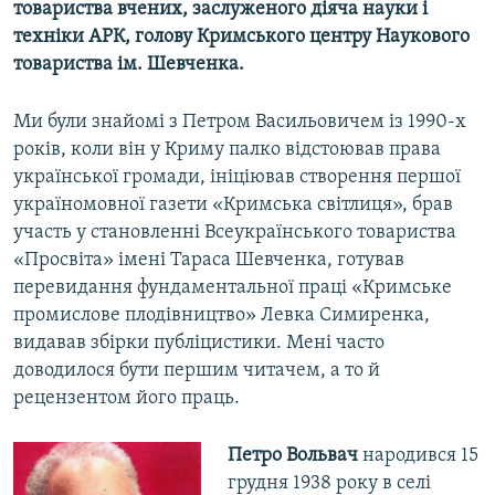
товариства вчених, заслуженого діяча науки і
техніки АРК, голову Кримського центру Наукового
товариства ім. Шевченка.
Ми були знайомі з Петром Васильовичем із 1990-х
років, коли він у Криму палко відстоював права
української громади, ініціював створення першої
україномовної газети «Кримська світлиця», брав
участь у становленні Всеукраїнського товариства
«Просвіта» імені Тараса Шевченка, готував
перевидання фундаментальної праці «Кримське
промислове плодівництво» Левка Симиренка,
видавав збірки публіцистики. Мені часто
доводилося бути першим читачем, а то й
рецензентом його праць.
Петро Вольвач
народився 15
грудня 1938 року в селі