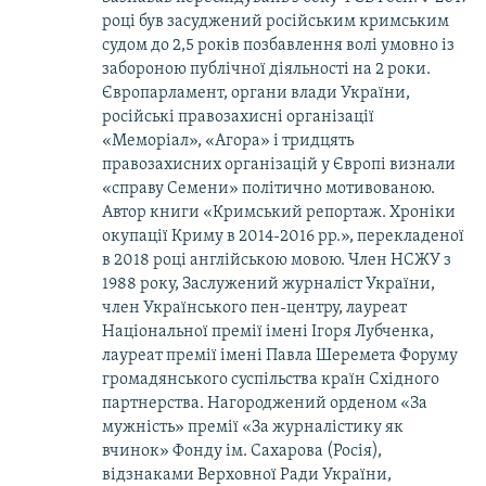
році був засуджений російським кримським
судом до 2,5 років позбавлення волі умовно із
забороною публічної діяльності на 2 роки.
Європарламент, органи влади України,
російські правозахисні організації
«Меморіал», «Агора» і тридцять
правозахисних організацій у Європі визнали
«справу Семени» політично мотивованою.
Автор книги «Кримський репортаж. Хроніки
окупації Криму в 2014-2016 рр.», перекладеної
в 2018 році англійською мовою. Член НСЖУ з
1988 року, Заслужений журналіст України,
член Українського пен-центру, лауреат
Національної премії імені Ігоря Лубченка,
лауреат премії імені Павла Шеремета Форуму
громадянського суспільства країн Східного
партнерства. Нагороджений орденом «За
мужність» премії «За журналістику як
вчинок» Фонду ім. Сахарова (Росія),
відзнаками Верховної Ради України,