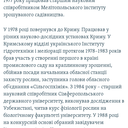
1977 року працював старшим науковим
співробітником Мелітопольського інституту
зрошуваного садівництва.
У 1978 році повернувся до Криму. Працював у
різних науково-дослідних установах Криму. У
Кримському відділі українського Інституту
гідротехніки і меліорації протягом 1978–1983 років
брав участь у створенні першого в країні
промислового саду на краплинному зрошенні,
обіймав посади начальника обласної станції
захисту рослин, заступника голови обласного
об'єднання «Сільгоспхімія». З 1984 року – старший
науковий співробітник Сімферопольського
державного університету, виконував дослідження в
Узбекистані, читав курс фізіології рослин на
біологічному факультеті університету. У 1988 році
на конкурсній основі обраний завідувачем