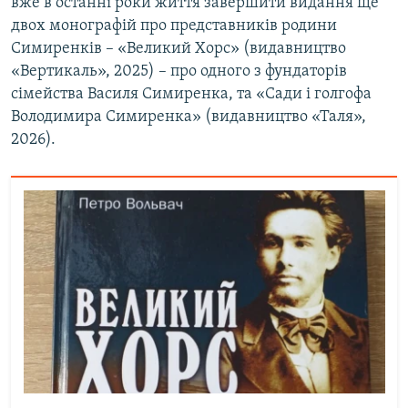
вже в останні роки життя завершити видання ще
двох монографій про представників родини
Симиренків – «Великий Хорс» (видавництво
«Вертикаль», 2025) – про одного з фундаторів
сімейства Василя Симиренка, та «Сади і голгофа
Володимира Симиренка» (видавництво «Таля»,
2026).