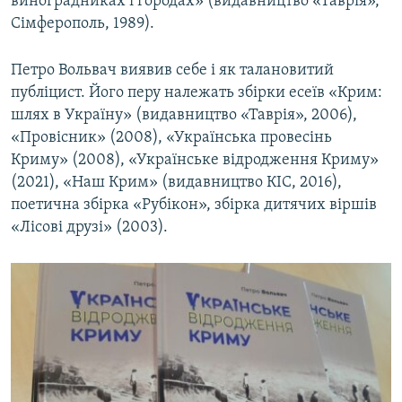
виноградниках і городах» (видавництво «Таврія»,
Сімферополь, 1989).
Петро Вольвач виявив себе і як талановитий
публіцист. Його перу належать збірки есеїв «Крим:
шлях в Україну» (видавництво «Таврія», 2006),
«Провісник» (2008), «Українська провесінь
Криму» (2008), «Українське відродження Криму»
(2021), «Наш Крим» (видавництво КІС, 2016),
поетична збірка «Рубікон», збірка дитячих віршів
«Лісові друзі» (2003).