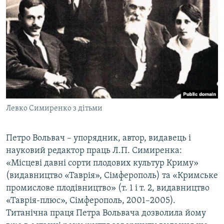
Левко Симиренко з дітьми
Петро Вольвач – упорядник, автор, видавець і
науковий редактор праць Л.П. Симиренка:
«Місцеві давні сорти плодових культур Криму»
(видавництво «Таврія», Сімферополь) та «Кримське
промислове плодівництво» (т. 1 і т. 2, видавництво
«Таврія-плюс», Сімферополь, 2001–2005).
Титанічна праця Петра Вольвача дозволила йому