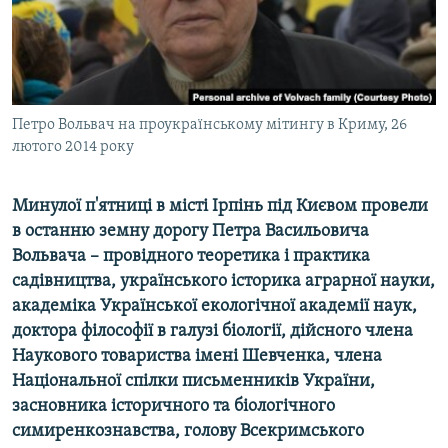
ВІДЕОУРОКИ «ELIFBE»
Русский
СВІДЧЕННЯ ОКУПАЦІЇ
Qırımtatar
УКРАЇНСЬКА ПРОБЛЕМА КРИМУ
ДОЛУЧАЙСЯ!
Петро Вольвач на проукраїнському мітингу в Криму, 26
ІНФОГРАФІКА
лютого 2014 року
Минулої п'ятниці в місті Ірпінь під Києвом провели
Усі сайти RFE/RL
в останню земну дорогу Петра Васильовича
Вольвача – провідного теоретика і практика
садівництва, українського історика аграрної науки,
академіка Української екологічної академії наук,
доктора філософії в галузі біології, дійсного члена
Наукового товариства імені Шевченка, члена
Національної спілки письменників України,
засновника історичного та біологічного
симиренкознавства, голову Всекримського