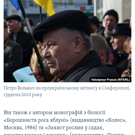
Петро Вольвач на проукраїнському мітингу в Сімферополі,
грудень 2013 року
Він також є автором монографій з біології
«Борошниста роса яблуні» (видавництво «Колос»,
Москва, 1986) та «Захист рослин у садах,