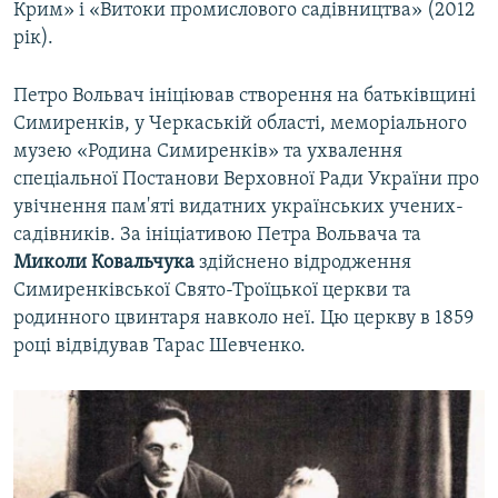
Крим» і «Витоки промислового садівництва» (2012
рік).
Петро Вольвач ініціював створення на батьківщині
Симиренків, у Черкаській області, меморіального
музею «Родина Симиренків» та ухвалення
спеціальної Постанови Верховної Ради України про
увічнення пам'яті видатних українських учених-
садівників. За ініціативою Петра Вольвача та
Миколи Ковальчука
здійснено відродження
Симиренківської Свято-Троїцької церкви та
родинного цвинтаря навколо неї. Цю церкву в 1859
році відвідував Тарас Шевченко.