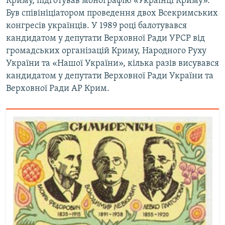
Криму, підготував монографію «Українці Криму».
Був співініціатором проведення двох Всекримських
конгресів українців. У 1989 році балотувався
кандидатом у депутати Верховної Ради УРСР від
громадських організацій Криму, Народного Руху
України та «Нашої України», кілька разів висувався
кандидатом у депутати Верховної Ради України та
Верховної Ради АР Крим.