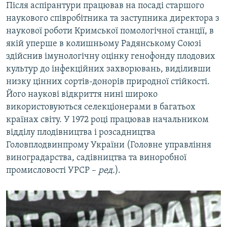
Після аспірантури працював на посаді старшого
наукового співробітника та заступника директора з
наукової роботи Кримської помологічної станції, в
якій уперше в колишньому Радянському Союзі
здійснив імунологічну оцінку генофонду плодових
культур до інфекційних захворювань, виділивши
низку цінних сортів-донорів природної стійкості.
Його наукові відкриття нині широко
використовуються селекціонерами в багатьох
країнах світу. У 1972 році працював начальником
відділу плодівництва і розсадництва
Головплодвинпрому України (Головне управління
виноградарства, садівництва та виноробної
промисловості УРСР –
ред.
).