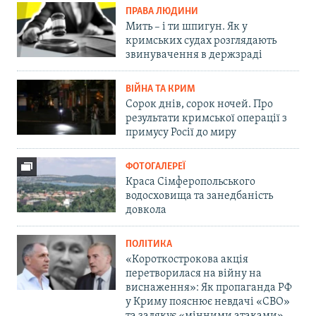
ПРАВА ЛЮДИНИ
Мить – і ти шпигун. Як у
кримських судах розглядають
звинувачення в держзраді
ВІЙНА ТА КРИМ
Сорок днів, сорок ночей. Про
результати кримської операції з
примусу Росії до миру
ФОТОГАЛЕРЕЇ
Краса Сімферопольського
водосховища та занедбаність
довкола
ПОЛІТИКА
«Короткострокова акція
перетворилася на війну на
виснаження»: Як пропаганда РФ
у Криму пояснює невдачі «СВО»
та залякує «мінними атаками»