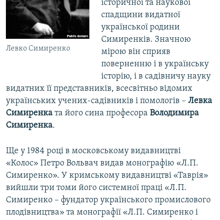
історичної та наукової
спадщини видатної
української родини
Симиренків. Значною
Левко Симиренко
мірою він сприяв
поверненню і в українську
історію, і в садівничу науку
видатних її представників, всесвітньо відомих
українських учених-садівників і помологів –
Левка
Симиренка
та його сина професора
Володимира
Симиренка
.
Ще у 1984 році в московському видавництві
«Колос» Петро Вольвач видав монографію «Л.П.
Симиренко». У кримському видавництві «Таврія»
вийшли три томи його системної праці «Л.П.
Симиренко – фундатор українського промислового
плодівництва» та монографії «Л.П. Симиренко і