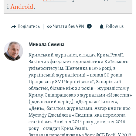
і
Android
.
Поділитись
Читати без VPN
Follow us
Микола Семена
Кримський журналіст, оглядач Крим.Реалії.
Закінчив факультет журналістики Київського
університету ім. Шевченка в 1976 році, в
українській журналістиці – понад 50 років.
Працював у ЗМІ Чернігівської, Запорізької
областей, більше ніж 30 років – журналістом у
Криму. Співпрацював з журналами «Известия»
(радянський період), «Дзеркало Тижня»,
«День», багатьма журналами. Автор книги про
Мустафу Джемілєва «Людина, яка перемогла
сталінізм». З квітня 2014 року до квітня 2016
року – оглядач Крим.Реалії.
Зазнавав переслідувань з боку ФСБ Росії. У 2017