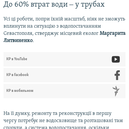
До 60% втрат води ‒ у трубах
Усі ці роботи, попри їхній масштаб, ніяк не зможуть
вплинути на ситуацію з водопостачанням
Севастополя, стверджує місцевий еколог
Маргарита
Литвиненко
.
КР в YouTube
КР в Facebook
КР в мобильном
На її думку, ремонту та реконструкції в першу
чергу потребує не водосховище та розташовані там
споруди, а система водопостачання, оскільки