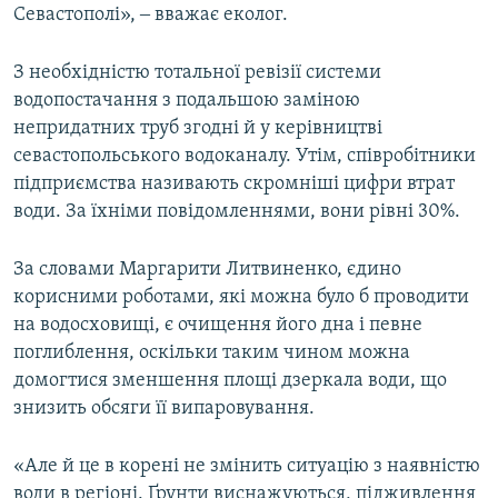
Севастополі», ‒ вважає еколог.
З необхідністю тотальної ревізії системи
водопостачання з подальшою заміною
непридатних труб згодні й у керівництві
севастопольського водоканалу. Утім, співробітники
підприємства називають скромніші цифри втрат
води. За їхніми повідомленнями, вони рівні 30%.
За словами Маргарити Литвиненко, єдино
корисними роботами, які можна було б проводити
на водосховищі, є очищення його дна і певне
поглиблення, оскільки таким чином можна
домогтися зменшення площі дзеркала води, що
знизить обсяги її випаровування.
«Але й це в корені не змінить ситуацію з наявністю
води в регіоні. Ґрунти виснажуються, підживлення