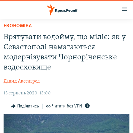
Доступність
посилання
Перейти
ЕКОНОМІКА
до
НОВИНИ
Врятувати водойму, що міліє: як у
основного
ВОДА.КРИМ
матеріалу
Севастополі намагаються
ВІДЕО ТА ФОТО
Перейти
модернізувати Чорноріченське
до
ПОЛІТИКА
водосховище
основної
БЛОГИ
навігації
Давид Аксельрод
Перейти
ПОГЛЯД
до
13 серпень 2020, 13:00
ІНТЕРВ'Ю
пошуку
ВСЕ ЗА ДЕНЬ
Поділитись
Читати без VPN
СПЕЦПРОЕКТИ
ЯК ОБІЙТИ БЛОКУВАННЯ
ДЕПОРТАЦІЯ