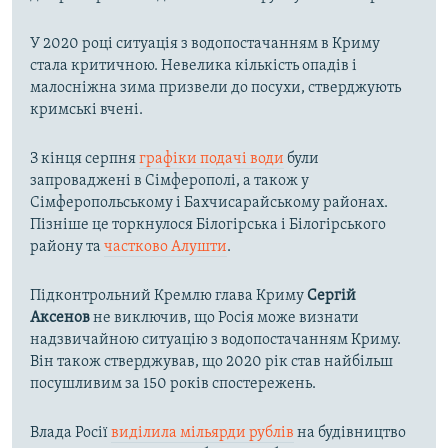
У 2020 році ситуація з водопостачанням в Криму
стала критичною. Невелика кількість опадів і
малосніжна зима призвели до посухи, стверджують
кримські вчені.
З кінця серпня
графіки подачі води
були
запроваджені в Сімферополі, а також у
Сімферопольському і Бахчисарайському районах.
Пізніше це торкнулося Білогірська і Білогірського
району та
частково Алушти
.
Підконтрольний Кремлю глава Криму
Сергій
Аксенов
не виключив, що Росія може визнати
надзвичайною ситуацію з водопостачанням Криму.
Він також стверджував, що 2020 рік став найбільш
посушливим за 150 років спостережень.
Влада Росії
виділила мільярди рублів
на будівництво