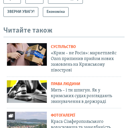
ЗВЕРНИ УВАГУ!
Економіка
Читайте також
СУСПІЛЬСТВО
«Крим – не Росія»: маркетплейс
Ozon припинив прийом нових
замовлень на Кримському
півострові
ПРАВА ЛЮДИНИ
Мить – і ти шпигун. Як у
кримських судах розглядають
звинувачення в держзраді
ФОТОГАЛЕРЕЇ
Краса Сімферопольського
водосховища та занедбаність