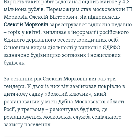
Вартість таких робіт водоканал оцінив майже у 4,3
мільйона рублів. Переможцем став московський ІП
Морковін Олексій Вікторович. Як підприємець
Олексій Морковін
зареєструвався відносно недавно
‒ торік у квітні, випливає з інформації російського
Єдиного державного реєстру юридичних осіб.
Основним видом діяльності у виписці з ЄДРФО
зазначене будівництво житлових і нежитлових
будівель.
За останній рік Олексій Морковін виграв три
тендери. У двох із них він замінював покрівлю в
дитячому садку «Золотий ключик», який
розташований у місті Дубна Московської області
Росії, у третьому ‒ ремонтував будівлю, де
розташовується московська служба соціального
захисту населення.