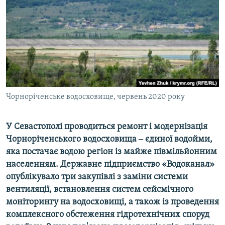
ВІДЕОУРОКИ «ELIFBE»
Русский
СВІДЧЕННЯ ОКУПАЦІЇ
Qırımtatar
УКРАЇНСЬКА ПРОБЛЕМА КРИМУ
ДОЛУЧАЙСЯ!
ІНФОГРАФІКА
Чорноріченське водосховище, червень 2020 року
Усі сайти RFE/RL
У Севастополі проводиться ремонт і модернізація
Чорноріченського водосховища ‒ єдиної водойми,
яка постачає водою регіон із майже півмільйонним
населенням. Державне підприємство «Водоканал»
опублікувало три закупівлі з заміни системи
вентиляції, встановлення систем сейсмічного
моніторингу на водосховищі, а також із проведення
комплексного обстеження гідротехнічних споруд