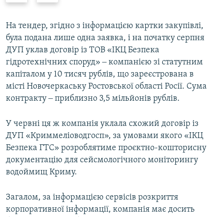
e
x
v
t
На тендер, згідно з інформацією картки закупівлі,
i
s
була подана лише одна заявка, і на початку серпня
o
l
ДУП уклав договір із ТОВ «ІКЦ Безпека
u
i
гідротехнічних споруд» ‒ компанією зі статутним
s
d
капіталом у 10 тисяч рублів, що зареєстрована в
s
e
місті Новочеркаську Ростовської області Росії. Сума
l
контракту ‒ приблизно 3,5 мільйонів рублів.
i
d
У червні ця ж компанія уклала схожий договір із
e
ДУП «Криммеліоводгосп», за умовами якого «ІКЦ
Безпека ГТС» розроблятиме проєктно-кошторисну
документацію для сейсмологічного моніторингу
водоймищ Криму.
Загалом, за інформацією сервісів розкриття
корпоративної інформації, компанія має досить