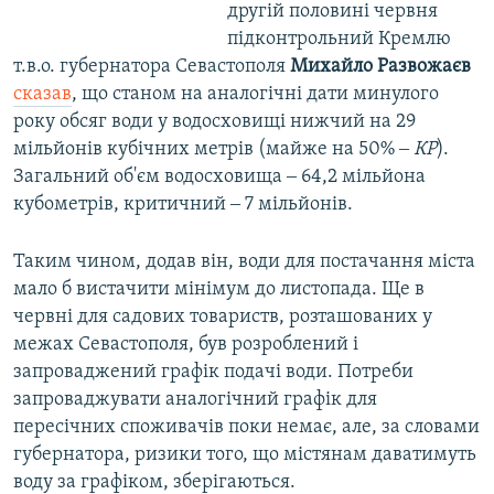
другій половині червня
підконтрольний Кремлю
т.в.о. губернатора Севастополя
Михайло Развожаєв
сказав
, що станом на аналогічні дати минулого
року обсяг води у водосховищі нижчий на 29
мільйонів кубічних метрів (майже на 50% ‒
КР
).
Загальний об'єм водосховища ‒ 64,2 мільйона
кубометрів, критичний ‒ 7 мільйонів.
Таким чином, додав він, води для постачання міста
мало б вистачити мінімум до листопада. Ще в
червні для садових товариств, розташованих у
межах Севастополя, був розроблений і
запроваджений графік подачі води. Потреби
запроваджувати аналогічний графік для
пересічних споживачів поки немає, але, за словами
губернатора, ризики того, що містянам даватимуть
воду за графіком, зберігаються.