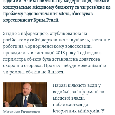
водойми. З чим пов'язана ця модернізація, скільки
коштуватиме місцевому бюджету та чи розв'яже це
проблему водопостачання міста, з'ясовував
кореспондент Крим.Реалії.
Згідно з інформацією, опублікованою на
російському сайті державних закупівель, востаннє
роботи на Чорноріченському водосховищі
проводилися в листопаді 2018 року. Тоді вздовж
периметра об'єкта була встановлена додаткова
охоронна огорожа. Про яку-небудь модернізацію
чи ремонт об'єкта не йшлося.
Наразі кількість води у
водоймі, за інформацією
місцевої влади,
наближається до
історичних мінімумів. У
Михайло Развожаєв